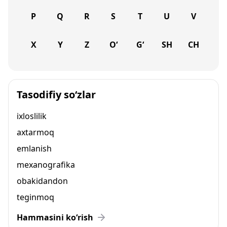
P
Q
R
S
T
U
V
X
Y
Z
O‘
G‘
SH
CH
Tasodifiy so‘zlar
ixloslilik
axtarmoq
emlanish
mexanografika
obakidandon
teginmoq
Hammasini ko‘rish