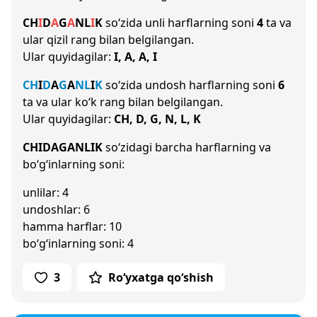
CH
I
D
A
G
A
N
L
I
K
so‘zida unli harflarning soni
4
ta va
ular qizil rang bilan belgilangan.
Ular quyidagilar:
I, A, A, I
CH
I
D
A
G
A
N
L
I
K
so‘zida undosh harflarning soni
6
ta va ular ko‘k rang bilan belgilangan.
Ular quyidagilar:
CH, D, G, N, L, K
CHIDAGANLIK
so‘zidagi barcha harflarning va
bo‘g‘inlarning soni:
unlilar: 4
undoshlar: 6
hamma harflar: 10
bo‘g‘inlarning soni: 4
3
Ro‘yxatga qo‘shish