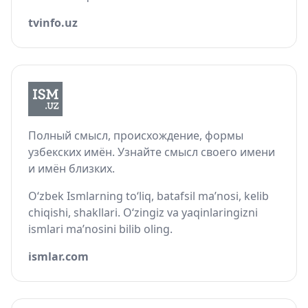
tvinfo.uz
Полный смысл, происхождение, формы
узбекских имён. Узнайте смысл своего имени
и имён близких.
O‘zbek Ismlarning to‘liq, batafsil ma’nosi, kelib
chiqishi, shakllari. O‘zingiz va yaqinlaringizni
ismlari ma’nosini bilib oling.
ismlar.com