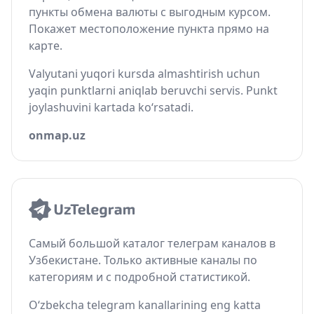
пункты обмена валюты с выгодным курсом.
Покажет местоположение пункта прямо на
карте.
Valyutani yuqori kursda almashtirish uchun
yaqin punktlarni aniqlab beruvchi servis. Punkt
joylashuvini kartada ko‘rsatadi.
onmap.uz
Самый большой каталог телеграм каналов в
Узбекистане. Только активные каналы по
категориям и с подробной статистикой.
O‘zbekcha telegram kanallarining eng katta