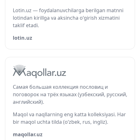
Lotin.uz — foydalanuvchilarga berilgan matnni
lotindan kirillga va aksincha o‘girish xizmatini
taklif etadi.
lotin.uz
Самая большая коллекция пословиц и
поговорок на трёх языках (узбекский, русский,
английский).
Maqol va naqllarning eng katta kolleksiyasi. Har
bir maqol uchta tilda (o‘zbek, rus, ingliz).
maqollar.uz