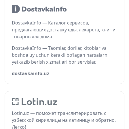
DostavkaInfo — Каталог сервисов,
предлагающих доставку еды, лекарств, книг и
товаров для дома.
DostavkaInfo — Taomlar, dorilar, kitoblar va
boshqa uy uchun kerakli bo‘lagan narsalarni
yetkazib berish xizmatlari bor servislar.
dostavkainfo.uz
Lotin.uz — поможет транслитерировать с
узбекской кириллицы на латиницу и обратно.
Легко!