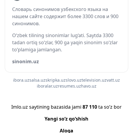
Словарь синонимов узбекского языка на
нашем сайте содержит более 3300 слов и 900
синонимов.
O‘zbek tilining sinonimlar lug‘ati. Saytda 3300
tadan ortiq so‘zlar, 900 ga yaqin sinonim so‘zlar
to‘plamiga jamlangan.
sinonim.uz
ibora.uz
salsa.uz
skripka.uz
slovo.uz
television.uz
vatt.uz
iboralar.uz
resumes.uz
havo.uz
Imlo.uz saytining bazasida jami
87 110
ta so‘z bor
Yangi so‘z qo‘shish
Aloqa