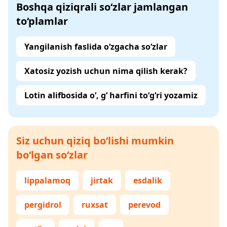
Boshqa qiziqrali so‘zlar jamlangan
to‘plamlar
Yangilanish faslida o‘zgacha so‘zlar
Xatosiz yozish uchun nima qilish kerak?
Lotin alifbosida o‘, g‘ harfini to‘g‘ri yozamiz
Siz uchun qiziq bo‘lishi mumkin
bo‘lgan so‘zlar
lippalamoq
jirtak
esdalik
pergidrol
ruxsat
perevod