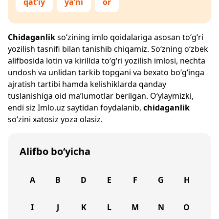
qat’iy
ya’ni
or
Chidaganlik
so‘zining imlo qoidalariga asosan to‘g‘ri
yozilish tasnifi bilan tanishib chiqamiz. So‘zning o‘zbek
alifbosida lotin va kirillda to‘g‘ri yozilish imlosi, nechta
undosh va unlidan tarkib topgani va bexato bo‘g‘inga
ajratish tartibi hamda kelishiklarda qanday
tuslanishiga oid ma’lumotlar berilgan. O‘ylaymizki,
endi siz
Imlo.uz
saytidan foydalanib,
chidaganlik
so‘zini xatosiz yoza olasiz.
Alifbo bo‘yicha
A
B
D
E
F
G
H
I
J
K
L
M
N
O