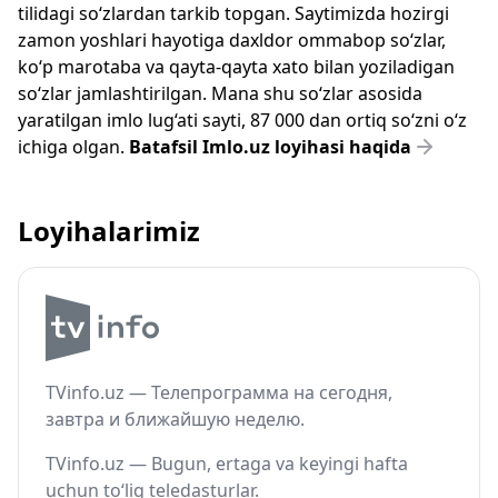
tilidagi so‘zlardan tarkib topgan. Saytimizda hozirgi
zamon yoshlari hayotiga daxldor ommabop so‘zlar,
ko‘p marotaba va qayta-qayta xato bilan yoziladigan
so‘zlar jamlashtirilgan. Mana shu so‘zlar asosida
yaratilgan imlo lug‘ati sayti, 87 000 dan ortiq so‘zni o‘z
ichiga olgan.
Batafsil Imlo.uz loyihasi haqida
Loyihalarimiz
TVinfo.uz — Телепрограмма на сегодня,
завтра и ближайшую неделю.
TVinfo.uz — Bugun, ertaga va keyingi hafta
uchun to‘liq teledasturlar.