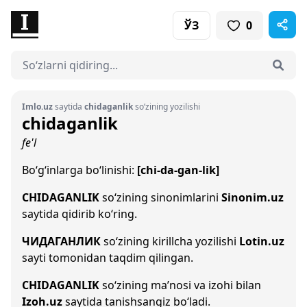
ЎЗ
0
Imlo.uz
saytida
chidaganlik
so‘zining yozilishi
chidaganlik
fe'l
Bo‘g‘inlarga bo‘linishi:
[chi-da-gan-lik]
CHIDAGANLIK
so‘zining sinonimlarini
Sinonim.uz
saytida qidirib ko‘ring.
ЧИДАГАНЛИК
so‘zining kirillcha yozilishi
Lotin.uz
sayti tomonidan taqdim qilingan.
CHIDAGANLIK
so‘zining ma’nosi va izohi bilan
Izoh.uz
saytida tanishsangiz bo‘ladi.