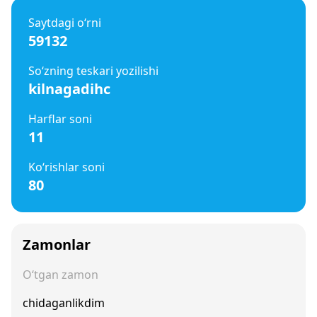
Saytdagi o‘rni
59132
So‘zning teskari yozilishi
kilnagadihc
Harflar soni
11
Ko‘rishlar soni
80
Zamonlar
O‘tgan zamon
chidaganlikdim