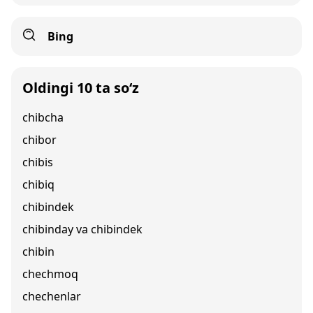
Bing
Oldingi 10 ta so‘z
chibcha
chibor
chibis
chibiq
chibindek
chibinday va chibindek
chibin
chechmoq
chechenlar