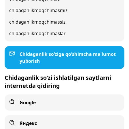
chidaganlikmoqchimasmiz
chidaganlikmoqchimassiz
chidaganlikmoqchimaslar
Chidaganlik so‘ziga qo‘shimcha ma'lumot
yuborish
Chidaganlik so‘zi ishlatilgan saytlarni
internetda qidiring
Google
Яндекс