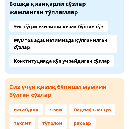
Бошқа қизиқарли сўзлар
жамланган тўпламлар
Энг тўғри ёзилиши керак бўлган сўз
Мумтоз адабиётимизда қўлланилган
сўзлар
Конституцияда кўп учрайдиган сўзлар
Сиз учун қизиқ бўлиши мумкин
бўлган сўзлар
насабдош
яъни
баднафслашув
тахлит
тўполон
раҳбар