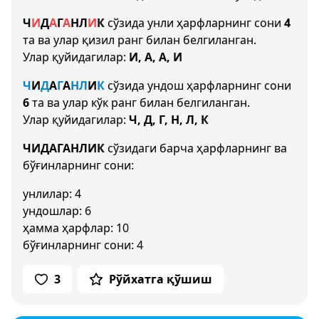
Ч
И
Д
А
Г
А
Н
Л
И
К
сўзида унли ҳарфларнинг сони
4
та ва улар қизил ранг билан белгиланган.
Улар қуйидагилар:
И, А, А, И
Ч
И
Д
А
Г
А
Н
Л
И
К
сўзида ундош ҳарфларнинг сони
6
та ва улар кўк ранг билан белгиланган.
Улар қуйидагилар:
Ч, Д, Г, Н, Л, К
ЧИДАГАНЛИК
сўзидаги барча ҳарфларнинг ва
бўғинларнинг сони:
унлилар: 4
ундошлар: 6
ҳамма ҳарфлар: 10
бўғинларнинг сони: 4
3
Рўйхатга қўшиш