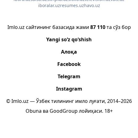
iboralar.uz
resumes.uz
havo.uz
Imlo.uz сайтининг базасида жами
87 110
та сўз бор
Yangi so‘z qo‘shish
Алоқа
Facebook
Telegram
Instagram
© Imlo.uz — Ўзбек тилининг имло луғати, 2014–2026
Obuna
ва
GoodGroup
лойиҳаси.
18+