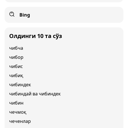
Bing
Олдинги 10 та сўз
чибча
чибор
чибис
чибиқ
чибиндек
чибиндай ва чибиндек
чибин
чечмоқ
чеченлар