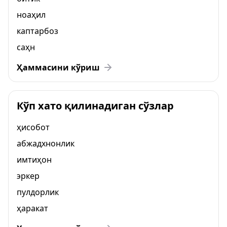
ноаҳил
каптарбоз
саҳн
Ҳаммасини кўриш
Кўп хато қилинадиган сўзлар
ҳисобот
абжадхнонлик
имтиҳон
эркер
пулдорлик
ҳаракат