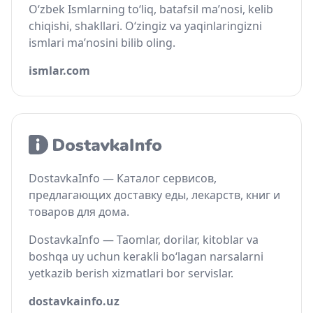
O‘zbek Ismlarning to‘liq, batafsil ma’nosi, kelib
chiqishi, shakllari. O‘zingiz va yaqinlaringizni
ismlari ma’nosini bilib oling.
ismlar.com
DostavkaInfo — Каталог сервисов,
предлагающих доставку еды, лекарств, книг и
товаров для дома.
DostavkaInfo — Taomlar, dorilar, kitoblar va
boshqa uy uchun kerakli bo‘lagan narsalarni
yetkazib berish xizmatlari bor servislar.
dostavkainfo.uz