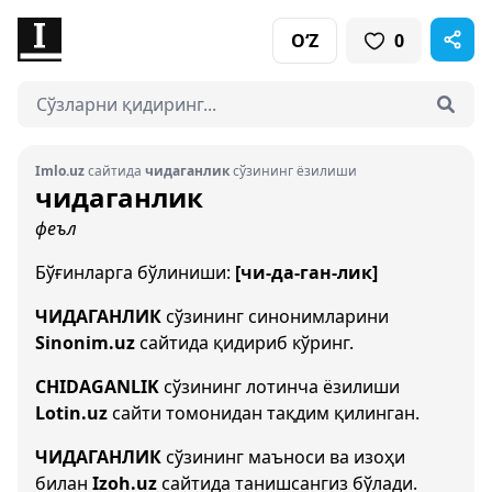
O‘Z
0
Imlo.uz
сайтида
чидаганлик
сўзининг ёзилиши
чидаганлик
феъл
Бўғинларга бўлиниши:
[чи-да-ган-лик]
ЧИДАГАНЛИК
сўзининг синонимларини
Sinonim.uz
сайтида қидириб кўринг.
CHIDAGANLIK
сўзининг лотинча ёзилиши
Lotin.uz
сайти томонидан тақдим қилинган.
ЧИДАГАНЛИК
сўзининг маъноси ва изоҳи
билан
Izoh.uz
сайтида танишсангиз бўлади.