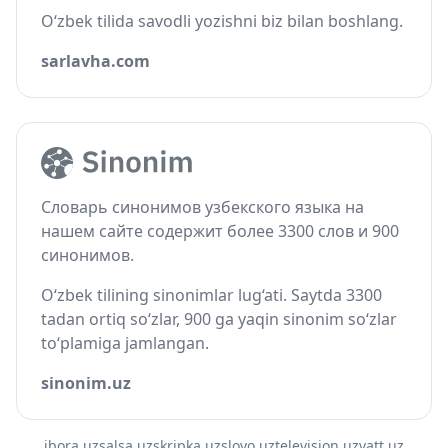
O‘zbek tilida savodli yozishni biz bilan boshlang.
sarlavha.com
Словарь синонимов узбекского языка на
нашем сайте содержит более 3300 слов и 900
синонимов.
O‘zbek tilining sinonimlar lug‘ati. Saytda 3300
tadan ortiq so‘zlar, 900 ga yaqin sinonim so‘zlar
to‘plamiga jamlangan.
sinonim.uz
ibora.uz
salsa.uz
skripka.uz
slovo.uz
television.uz
vatt.uz