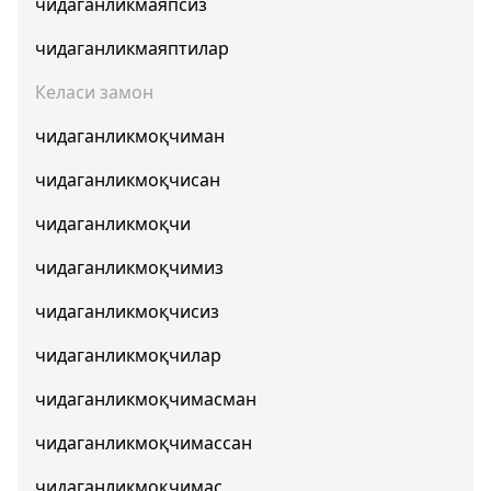
чидаганликмаяпсиз
чидаганликмаяптилар
Келаси замон
чидаганликмоқчиман
чидаганликмоқчисан
чидаганликмоқчи
чидаганликмоқчимиз
чидаганликмоқчисиз
чидаганликмоқчилар
чидаганликмоқчимасман
чидаганликмоқчимассан
чидаганликмоқчимас