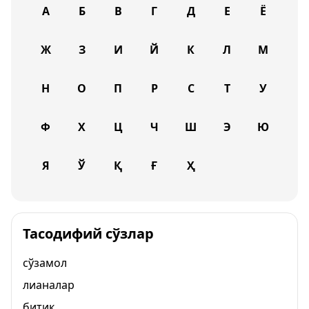
А
Б
В
Г
Д
Е
Ё
Ж
З
И
Й
К
Л
М
Н
О
П
Р
С
Т
У
Ф
Х
Ц
Ч
Ш
Э
Ю
Я
Ў
Қ
Ғ
Ҳ
Тасодифий сўзлар
сўзамол
лианалар
битик