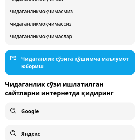
чидаганликмоқчимасмиз
чидаганликмоқчимассиз
чидаганликмоқчимаслар
Чидаганлик сўзига қўшимча маълумот
юбориш
Чидаганлик сўзи ишлатилган
сайтларни интернетда қидиринг
Google
Яндекс