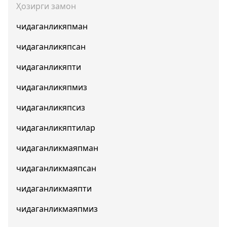
Ҳозирги замон
чидаганликяпман
чидаганликяпсан
чидаганликяпти
чидаганликяпмиз
чидаганликяпсиз
чидаганликяптилар
чидаганликмаяпман
чидаганликмаяпсан
чидаганликмаяпти
чидаганликмаяпмиз