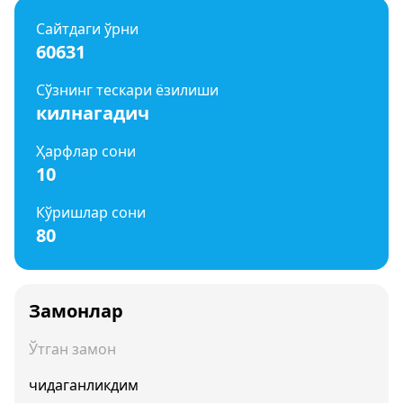
Сайтдаги ўрни
60631
Сўзнинг тескари ёзилиши
килнагадич
Ҳарфлар сони
10
Кўришлар сони
80
Замонлар
Ўтган замон
чидаганликдим