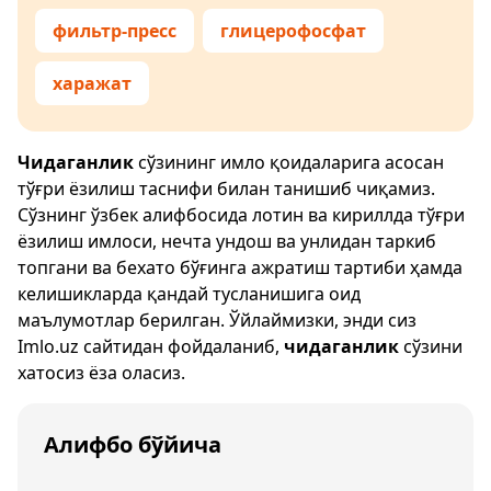
фильтр-пресс
глицерофосфат
харажат
Чидаганлик
сўзининг имло қоидаларига асосан
тўғри ёзилиш таснифи билан танишиб чиқамиз.
Сўзнинг ўзбек алифбосида лотин ва кириллда тўғри
ёзилиш имлоси, нечта ундош ва унлидан таркиб
топгани ва бехато бўғинга ажратиш тартиби ҳамда
келишикларда қандай тусланишига оид
маълумотлар берилган. Ўйлаймизки, энди сиз
Imlo.uz
сайтидан фойдаланиб,
чидаганлик
сўзини
хатосиз ёза оласиз.
Алифбо бўйича