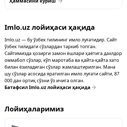
Ҳаммасини кўриш
Imlo.uz лойиҳаси ҳақида
Imlo.uz — бу ўзбек тилининг имло луғатидир. Сайт
ўзбек тилидаги сўзлардан таркиб топган.
Сайтимизда ҳозирги замон ёшлари ҳаётига дахлдор
оммабоп сўзлар, кўп маротаба ва қайта-қайта хато
билан ёзиладиган сўзлар жамлаштирилган. Мана
шу сўзлар асосида яратилган имло луғати сайти, 87
000 дан ортиқ сўзни ўз ичига олган.
Батафсил Imlo.uz лойиҳаси ҳақида
Лойиҳаларимиз