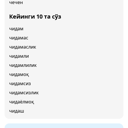
чечен
Кейинги 10 та сўз
чидам
чидамас
чидамаслик
чидамли
чидамлилик
чидамоқ
чидамсиз
чидамсизлик
чидаёлмоқ
чидаш