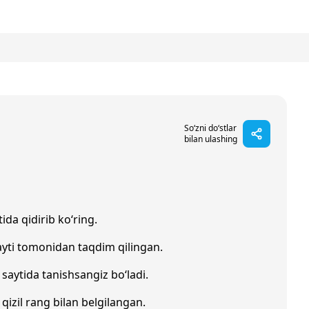
So‘zni do‘stlar
bilan ulashing
ida qidirib ko‘ring.
yti tomonidan taqdim qilingan.
saytida tanishsangiz bo‘ladi.
 qizil rang bilan belgilangan.