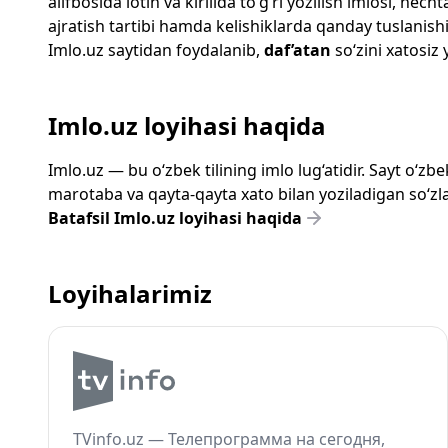
alifbosida lotin va kirillda to‘g‘ri yozilish imlosi, n
ajratish tartibi hamda kelishiklarda qanday tuslanishi
Imlo.uz
saytidan foydalanib,
daf’atan
so‘zini xatosiz 
Imlo.uz loyihasi haqida
Imlo.uz — bu o‘zbek tilining imlo lug‘atidir. Sayt o‘
marotaba va qayta-qayta xato bilan yoziladigan so‘zlar
Batafsil Imlo.uz loyihasi haqida
Loyihalarimiz
TVinfo.uz — Телепрограмма на сегодня,