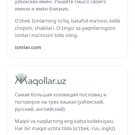
узбекских имён. Узнайте смысл своего
имени и имён близких.
O‘zbek Ismlarning to‘liq, batafsil ma’nosi, kelib
chiqishi, shakllari. O‘zingiz va yaqinlaringizni
ismlari ma’nosini bilib oling.
ismlar.com
Самая большая коллекция пословиц и
поговорок на трёх языках (узбекский,
русский, английский).
Maqol va naqllarning eng katta kolleksiyasi.
Har bir maqol uchta tilda (o‘zbek, rus, ingliz).