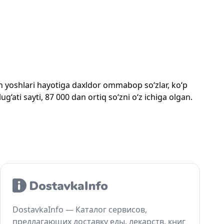
mon yoshlari hayotiga daxldor ommabop so‘zlar, ko‘p
‘ati sayti, 87 000 dan ortiq so‘zni o‘z ichiga olgan.
DostavkaInfo — Каталог сервисов,
предлагающих доставку еды, лекарств, книг