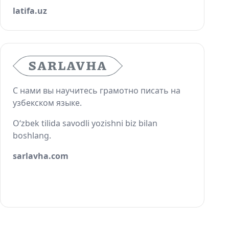
latifa.uz
С нами вы научитесь грамотно писать на
узбекском языке.
O‘zbek tilida savodli yozishni biz bilan
boshlang.
sarlavha.com