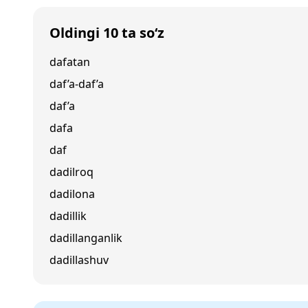
Oldingi 10 ta so‘z
dafatan
daf’a-daf’a
daf’a
dafa
daf
dadilroq
dadilona
dadillik
dadillanganlik
dadillashuv