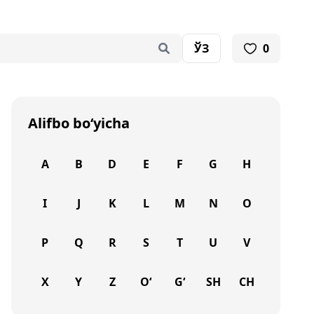
ЎЗ
0
Alifbo bo‘yicha
A
B
D
E
F
G
H
I
J
K
L
M
N
O
P
Q
R
S
T
U
V
X
Y
Z
O‘
G‘
SH
CH