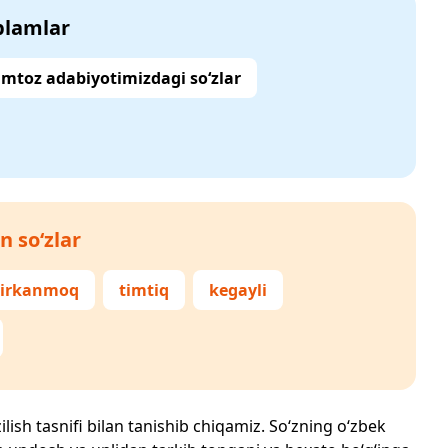
‘plamlar
mtoz adabiyotimizdagi so‘zlar
n so‘zlar
jirkanmoq
timtiq
kegayli
ilish tasnifi bilan tanishib chiqamiz. So‘zning o‘zbek