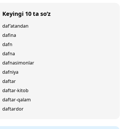
Keyingi 10 ta so‘z
daf’atandan
dafina
dafn
dafna
dafnasimonlar
dafniya
daftar
daftar-kitob
daftar-qalam
daftardor