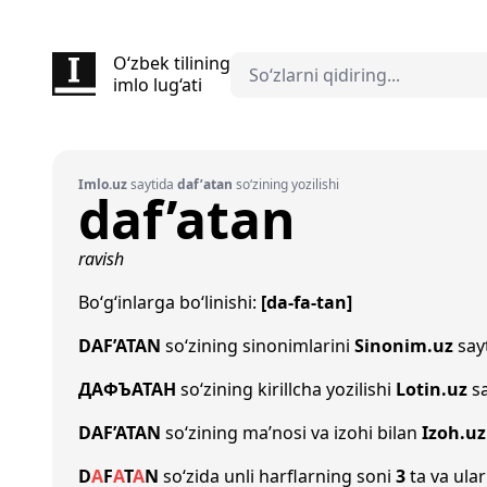
O‘zbek tilining
imlo lug‘ati
Imlo.uz
saytida
daf’atan
so‘zining yozilishi
daf’atan
ravish
Bo‘g‘inlarga bo‘linishi:
[da-fa-tan]
DAF’ATAN
so‘zining sinonimlarini
Sinonim.uz
sayt
ДАФЪАТАН
so‘zining kirillcha yozilishi
Lotin.uz
sa
DAF’ATAN
so‘zining ma’nosi va izohi bilan
Izoh.uz
D
A
F
A
T
A
N
so‘zida unli harflarning soni
3
ta va ular