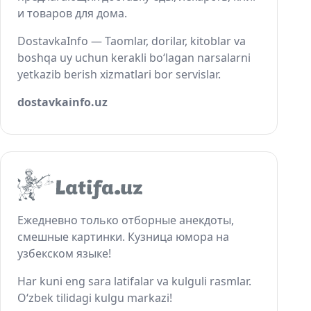
и товаров для дома.
DostavkaInfo — Taomlar, dorilar, kitoblar va
boshqa uy uchun kerakli bo‘lagan narsalarni
yetkazib berish xizmatlari bor servislar.
dostavkainfo.uz
Ежедневно только отборные анекдоты,
смешные картинки. Кузница юмора на
узбекском языке!
Har kuni eng sara latifalar va kulguli rasmlar.
O‘zbek tilidagi kulgu markazi!