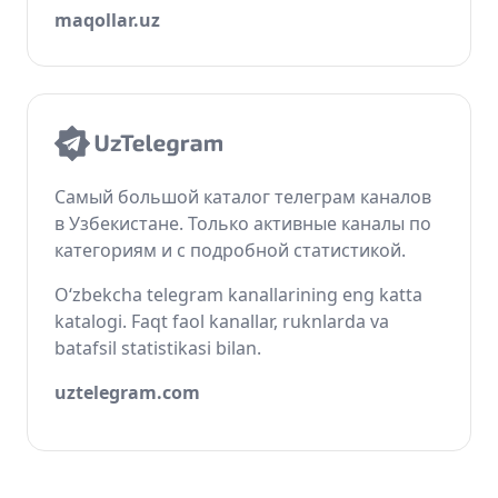
maqollar.uz
Самый большой каталог телеграм каналов
в Узбекистане. Только активные каналы по
категориям и с подробной статистикой.
O‘zbekcha telegram kanallarining eng katta
katalogi. Faqt faol kanallar, ruknlarda va
batafsil statistikasi bilan.
uztelegram.com