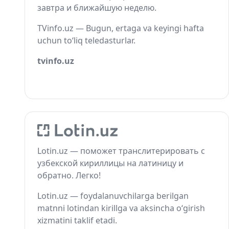
завтра и ближайшую неделю.
TVinfo.uz — Bugun, ertaga va keyingi hafta
uchun to‘liq teledasturlar.
tvinfo.uz
Lotin.uz — поможет транслитерировать с
узбекской кириллицы на латиницу и
обратно. Легко!
Lotin.uz — foydalanuvchilarga berilgan
matnni lotindan kirillga va aksincha o‘girish
xizmatini taklif etadi.