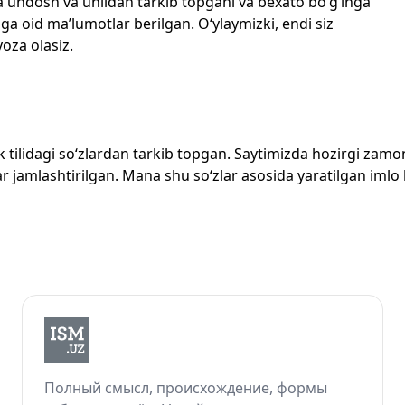
echta undosh va unlidan tarkib topgani va bexato bo‘g‘inga
ga oid ma’lumotlar berilgan. O‘ylaymizki, endi siz
yoza olasiz.
zbek tilidagi so‘zlardan tarkib topgan. Saytimizda hozirgi za
 jamlashtirilgan. Mana shu so‘zlar asosida yaratilgan imlo lug
Полный смысл, происхождение, формы