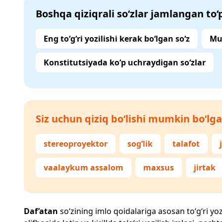
Boshqa qiziqrali so‘zlar jamlangan to
Eng to‘g‘ri yozilishi kerak bo‘lgan so‘z
Mu
Konstitutsiyada ko‘p uchraydigan so‘zlar
Siz uchun qiziq bo‘lishi mumkin bo‘lga
stereoproyektor
sog‘lik
talafot
vaalaykum assalom
maxsus
jirtak
Daf’atan
so‘zining imlo qoidalariga asosan to‘g‘ri yoz