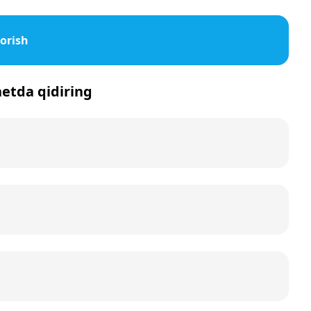
orish
netda qidiring