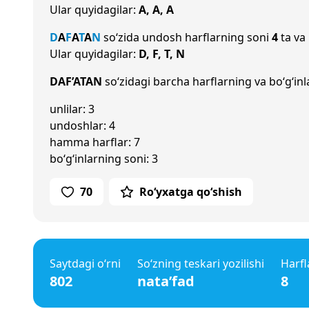
Ular quyidagilar:
A, A, A
D
A
F
A
T
A
N
so‘zida undosh harflarning soni
4
ta va 
Ular quyidagilar:
D, F, T, N
DAF’ATAN
so‘zidagi barcha harflarning va bo‘g‘inl
unlilar: 3
undoshlar: 4
hamma harflar: 7
bo‘g‘inlarning soni: 3
70
Ro‘yxatga qo‘shish
Saytdagi o‘rni
So‘zning teskari yozilishi
Harfl
802
nata’fad
8