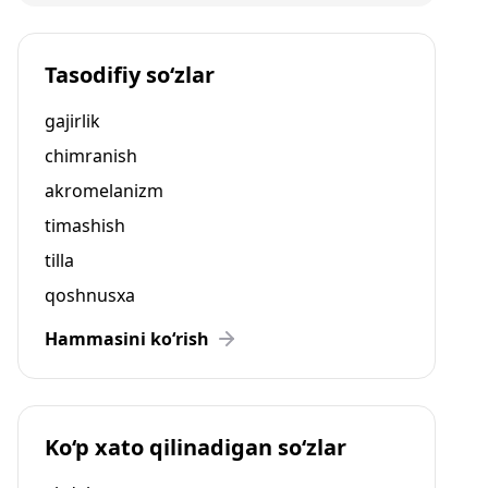
Tasodifiy so‘zlar
gajirlik
chimranish
akromelanizm
timashish
tilla
qoshnusxa
Hammasini ko‘rish
Ko‘p xato qilinadigan so‘zlar