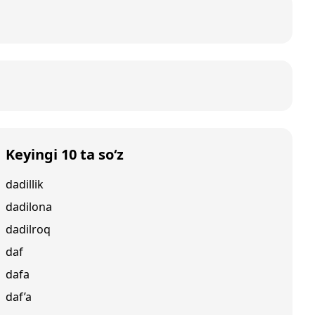
Keyingi 10 ta so‘z
dadillik
dadilona
dadilroq
daf
dafa
daf’a