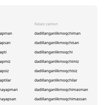
Kelasi zamon
kyapman
dadillanganlikmoqchiman
yapsan
dadillanganlikmoqchisan
apti
dadillanganlikmoqchi
yapmiz
dadillanganlikmoqchimiz
yapsiz
dadillanganlikmoqchisiz
aptilar
dadillanganlikmoqchilar
kmayapman
dadillanganlikmoqchimasman
kmayapsan
dadillanganlikmoqchimassan