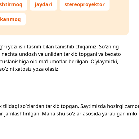
shtirmoq
jaydari
stereoproyektor
irkanmoq
‘ri yozilish tasnifi bilan tanishib chiqamiz. So‘zning
losi, nechta undosh va unlidan tarkib topgani va bexato
 tuslanishiga oid ma’lumotlar berilgan. O‘ylaymizki,
so‘zini xatosiz yoza olasiz.
zbek tilidagi so‘zlardan tarkib topgan. Saytimizda hozirgi za
 jamlashtirilgan. Mana shu so‘zlar asosida yaratilgan imlo lug