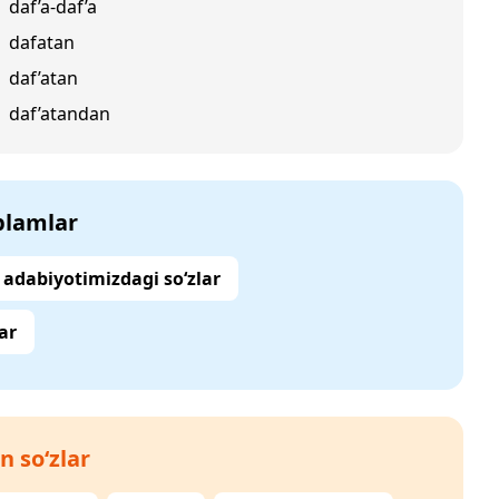
daf’a-daf’a
dafatan
daf’atan
daf’atandan
‘plamlar
adabiyotimizdagi so‘zlar
ar
n so‘zlar