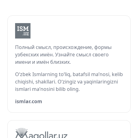
Полный смысл, происхождение, формы
узбекских имён. Узнайте смысл своего
имени и имён близких.
O‘zbek Ismlarning to‘liq, batafsil ma’nosi, kelib
chiqishi, shakllari. O‘zingiz va yaqinlaringizni
ismlari ma’nosini bilib oling.
ismlar.com