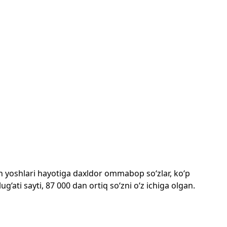
mon yoshlari hayotiga daxldor ommabop so‘zlar, ko‘p
‘ati sayti, 87 000 dan ortiq so‘zni o‘z ichiga olgan.