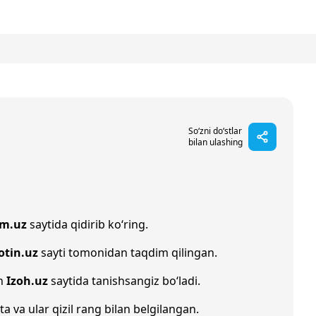
So‘zni do‘stlar
bilan ulashing
im.uz
saytida qidirib ko‘ring.
otin.uz
sayti tomonidan taqdim qilingan.
an
Izoh.uz
saytida tanishsangiz bo‘ladi.
ta va ular qizil rang bilan belgilangan.