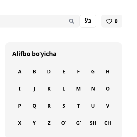
ЎЗ
0
Alifbo bo‘yicha
A
B
D
E
F
G
H
I
J
K
L
M
N
O
P
Q
R
S
T
U
V
X
Y
Z
O‘
G‘
SH
CH