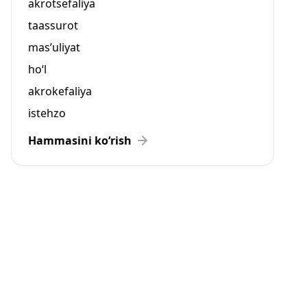
akrotsefaliya
taassurot
mas’uliyat
ho‘l
akrokefaliya
istehzo
Hammasini ko‘rish