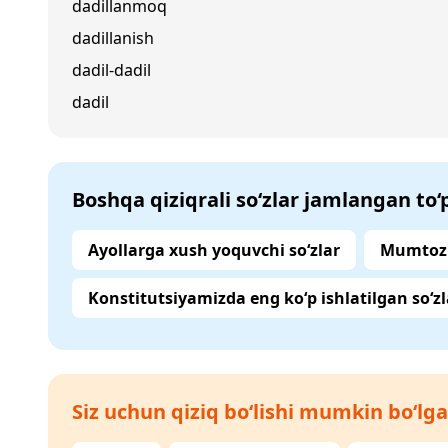
dadillanmoq
dadillanish
dadil-dadil
dadil
Boshqa qiziqrali so‘zlar jamlangan to
Ayollarga xush yoquvchi so‘zlar
Mumtoz 
Konstitutsiyamizda eng ko‘p ishlatilgan so‘zl
Siz uchun qiziq bo‘lishi mumkin bo‘lga