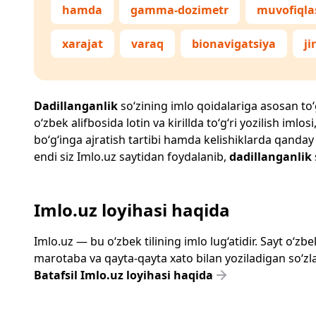
hamda
gamma-dozimetr
muvofiqla
xarajat
varaq
bionavigatsiya
j
Dadillanganlik
so‘zining imlo qoidalariga asosan to‘g
o‘zbek alifbosida lotin va kirillda to‘g‘ri yozilish im
bo‘g‘inga ajratish tartibi hamda kelishiklarda qanday
endi siz
Imlo.uz
saytidan foydalanib,
dadillanganlik
Imlo.uz loyihasi haqida
Imlo.uz — bu o‘zbek tilining imlo lug‘atidir. Sayt o‘
marotaba va qayta-qayta xato bilan yoziladigan so‘zlar
Batafsil Imlo.uz loyihasi haqida