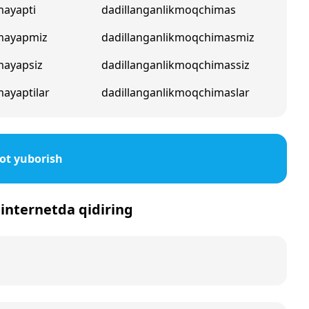
mayapti
dadillanganlikmoqchimas
kmayapmiz
dadillanganlikmoqchimasmiz
mayapsiz
dadillanganlikmoqchimassiz
mayaptilar
dadillanganlikmoqchimaslar
ot yuborish
i internetda qidiring