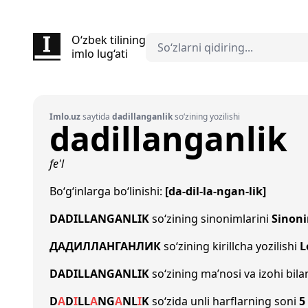
O‘zbek tilining
imlo lug‘ati
Imlo.uz
saytida
dadillanganlik
so‘zining yozilishi
dadillanganlik
fe'l
Bo‘g‘inlarga bo‘linishi:
[da-dil-la-ngan-lik]
DADILLANGANLIK
so‘zining sinonimlarini
Sinon
ДАДИЛЛАНГАНЛИК
so‘zining kirillcha yozilishi
L
DADILLANGANLIK
so‘zining ma’nosi va izohi bil
D
A
D
I
L
L
A
NG
A
N
L
I
K
so‘zida unli harflarning soni
5