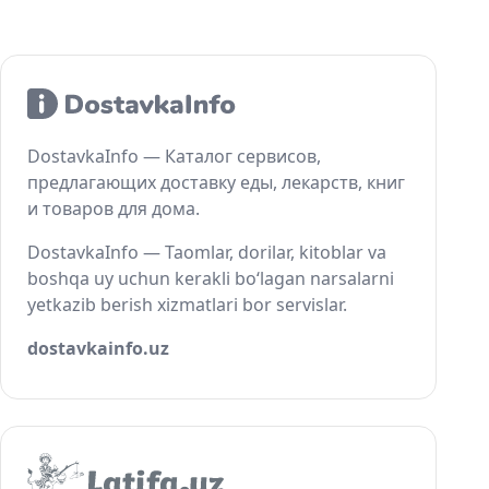
DostavkaInfo — Каталог сервисов,
предлагающих доставку еды, лекарств, книг
и товаров для дома.
DostavkaInfo — Taomlar, dorilar, kitoblar va
boshqa uy uchun kerakli bo‘lagan narsalarni
yetkazib berish xizmatlari bor servislar.
dostavkainfo.uz