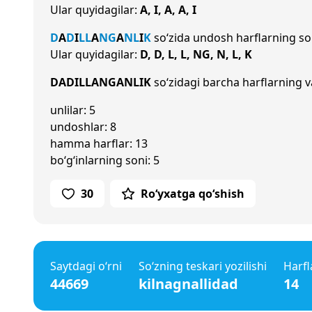
Ular quyidagilar:
A, I, A, A, I
D
A
D
I
L
L
A
NG
A
N
L
I
K
so‘zida undosh harflarning s
Ular quyidagilar:
D, D, L, L, NG, N, L, K
DADILLANGANLIK
so‘zidagi barcha harflarning va
unlilar: 5
undoshlar: 8
hamma harflar: 13
bo‘g‘inlarning soni: 5
30
Ro‘yxatga qo‘shish
Saytdagi o‘rni
So‘zning teskari yozilishi
Harfl
44669
kilnagnallidad
14