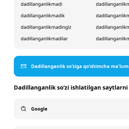
dadillanganlikmadi
dadillanganlik
dadillanganlikmadik
dadillanganli
dadillanganlikmadingiz
dadillanganlik
dadillanganlikmadilar
dadillanganlik
Dadillanganlik so‘ziga qo‘shimcha ma'lum
Dadillanganlik so‘zi ishlatilgan saytlarn
Google