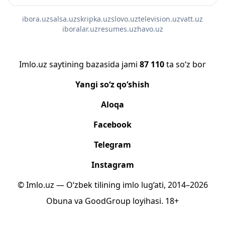
ibora.uz
salsa.uz
skripka.uz
slovo.uz
television.uz
vatt.uz
iboralar.uz
resumes.uz
havo.uz
Imlo.uz saytining bazasida jami
87 110
ta so‘z bor
Yangi so‘z qo‘shish
Aloqa
Facebook
Telegram
Instagram
© Imlo.uz — O‘zbek tilining imlo lug‘ati, 2014–2026
Obuna
va
GoodGroup
loyihasi.
18+