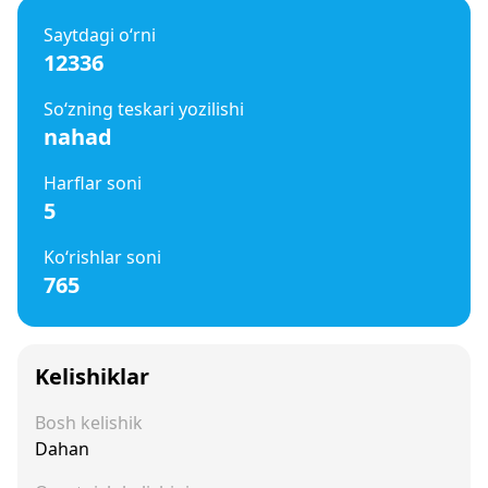
Saytdagi o‘rni
12336
So‘zning teskari yozilishi
nahad
Harflar soni
5
Ko‘rishlar soni
765
Kelishiklar
Bosh kelishik
Dahan