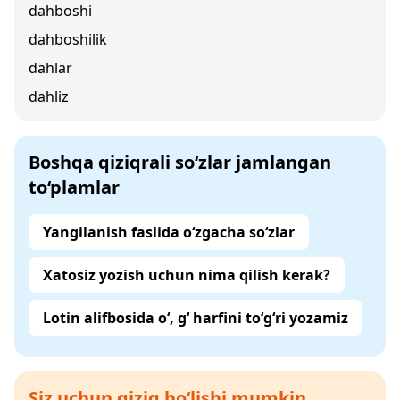
dahboshi
dahboshilik
dahlar
dahliz
Boshqa qiziqrali so‘zlar jamlangan
to‘plamlar
Yangilanish faslida o‘zgacha so‘zlar
Xatosiz yozish uchun nima qilish kerak?
Lotin alifbosida o‘, g‘ harfini to‘g‘ri yozamiz
Siz uchun qiziq bo‘lishi mumkin