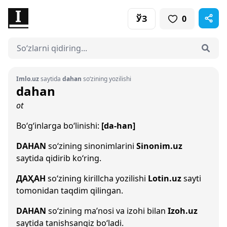
ЎЗ
0
Imlo.uz
saytida
dahan
so‘zining yozilishi
dahan
ot
Bo‘g‘inlarga bo‘linishi:
[da-han]
DAHAN
so‘zining sinonimlarini
Sinonim.uz
saytida qidirib ko‘ring.
ДАҲАН
so‘zining kirillcha yozilishi
Lotin.uz
sayti
tomonidan taqdim qilingan.
DAHAN
so‘zining ma’nosi va izohi bilan
Izoh.uz
saytida tanishsangiz bo‘ladi.