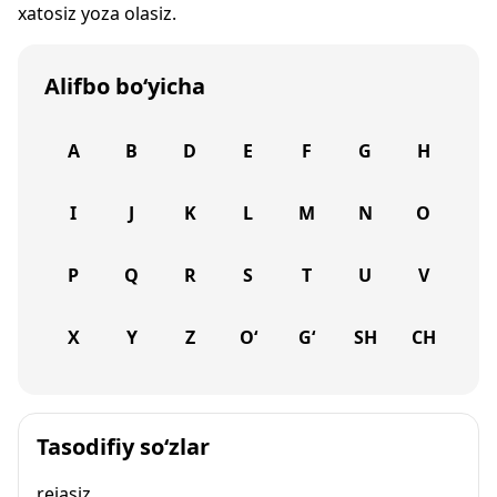
xatosiz yoza olasiz.
Alifbo bo‘yicha
A
B
D
E
F
G
H
I
J
K
L
M
N
O
P
Q
R
S
T
U
V
X
Y
Z
O‘
G‘
SH
CH
Tasodifiy so‘zlar
rejasiz