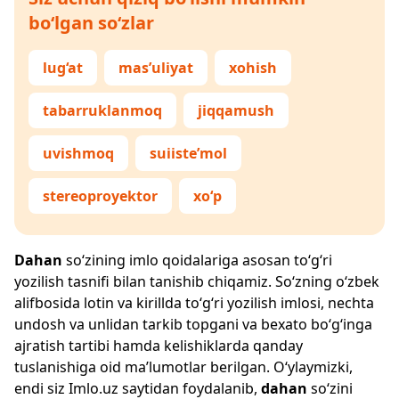
bo‘lgan so‘zlar
lug‘at
mas’uliyat
xohish
tabarruklanmoq
jiqqamush
uvishmoq
suiiste’mol
stereoproyektor
xo‘p
Dahan
so‘zining imlo qoidalariga asosan to‘g‘ri
yozilish tasnifi bilan tanishib chiqamiz. So‘zning o‘zbek
alifbosida lotin va kirillda to‘g‘ri yozilish imlosi, nechta
undosh va unlidan tarkib topgani va bexato bo‘g‘inga
ajratish tartibi hamda kelishiklarda qanday
tuslanishiga oid ma’lumotlar berilgan. O‘ylaymizki,
endi siz
Imlo.uz
saytidan foydalanib,
dahan
so‘zini