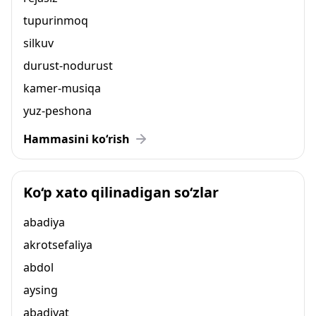
tupurinmoq
silkuv
durust-nodurust
kamer-musiqa
yuz-peshona
Hammasini ko‘rish
Ko‘p xato qilinadigan so‘zlar
abadiya
akrotsefaliya
abdol
aysing
abadiyat