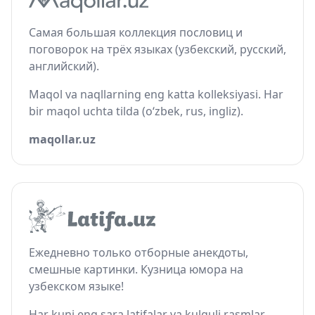
Самая большая коллекция пословиц и
поговорок на трёх языках (узбекский, русский,
английский).
Maqol va naqllarning eng katta kolleksiyasi. Har
bir maqol uchta tilda (o‘zbek, rus, ingliz).
maqollar.uz
Ежедневно только отборные анекдоты,
смешные картинки. Кузница юмора на
узбекском языке!
Har kuni eng sara latifalar va kulguli rasmlar.