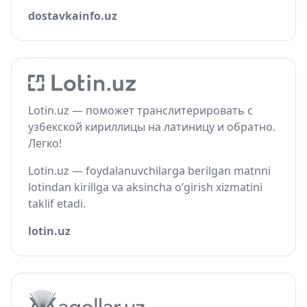
dostavkainfo.uz
Lotin.uz — поможет транслитерировать с
узбекской кириллицы на латиницу и обратно.
Легко!
Lotin.uz — foydalanuvchilarga berilgan matnni
lotindan kirillga va aksincha o‘girish xizmatini
taklif etadi.
lotin.uz