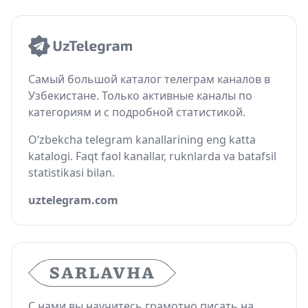
Самый большой каталог телеграм каналов в
Узбекистане. Только активные каналы по
категориям и с подробной статистикой.
O‘zbekcha telegram kanallarining eng katta
katalogi. Faqt faol kanallar, ruknlarda va batafsil
statistikasi bilan.
uztelegram.com
С нами вы научитесь грамотно писать на