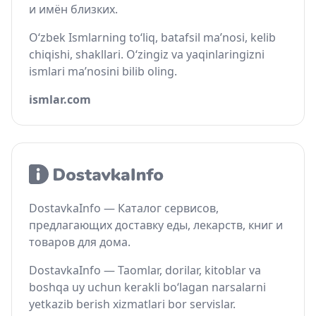
и имён близких.
O‘zbek Ismlarning to‘liq, batafsil ma’nosi, kelib
chiqishi, shakllari. O‘zingiz va yaqinlaringizni
ismlari ma’nosini bilib oling.
ismlar.com
DostavkaInfo — Каталог сервисов,
предлагающих доставку еды, лекарств, книг и
товаров для дома.
DostavkaInfo — Taomlar, dorilar, kitoblar va
boshqa uy uchun kerakli bo‘lagan narsalarni
yetkazib berish xizmatlari bor servislar.