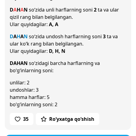
D
A
H
A
N
so‘zida unli harflarning soni
2
ta va ular
qizil rang bilan belgilangan.
Ular quyidagilar:
A, A
D
A
H
A
N
so‘zida undosh harflarning soni
3
ta va
ular ko‘k rang bilan belgilangan.
Ular quyidagilar:
D, H, N
DAHAN
so‘zidagi barcha harflarning va
bo‘g‘inlarning soni:
unlilar: 2
undoshlar: 3
hamma harflar: 5
bo‘g‘inlarning soni: 2
35
Ro‘yxatga qo‘shish