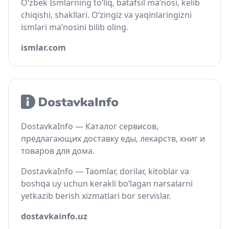
O‘zbek Ismlarning to‘liq, batafsil ma’nosi, kelib
chiqishi, shakllari. O‘zingiz va yaqinlaringizni
ismlari ma’nosini bilib oling.
ismlar.com
DostavkaInfo — Каталог сервисов,
предлагающих доставку еды, лекарств, книг и
товаров для дома.
DostavkaInfo — Taomlar, dorilar, kitoblar va
boshqa uy uchun kerakli bo‘lagan narsalarni
yetkazib berish xizmatlari bor servislar.
dostavkainfo.uz