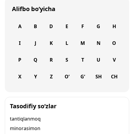
Alifbo bo‘yicha
A
B
D
E
F
G
H
I
J
K
L
M
N
O
P
Q
R
S
T
U
V
X
Y
Z
O‘
G‘
SH
CH
Tasodifiy so‘zlar
tantiqlanmoq
minorasimon