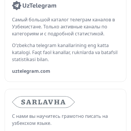
Самый большой каталог телеграм каналов в
Узбекистане. Только активные каналы по
категориям и с подробной статистикой.
O‘zbekcha telegram kanallarining eng katta
katalogi. Faqt faol kanallar, ruknlarda va batafsil
statistikasi bilan.
uztelegram.com
С нами вы научитесь грамотно писать на
узбекском языке.