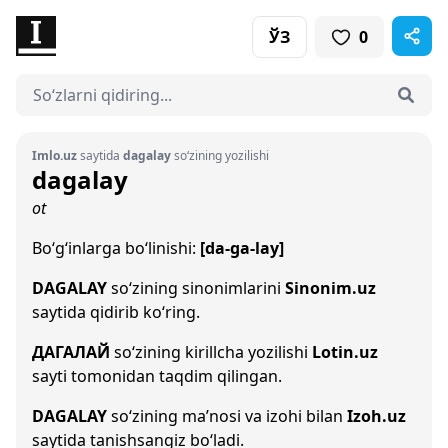
ЎЗ
0
Imlo.uz
saytida
dagalay
so‘zining yozilishi
dagalay
ot
Bo‘g‘inlarga bo‘linishi:
[da-ga-lay]
DAGALAY
so‘zining sinonimlarini
Sinonim.uz
saytida qidirib ko‘ring.
ДАГАЛАЙ
so‘zining kirillcha yozilishi
Lotin.uz
sayti tomonidan taqdim qilingan.
DAGALAY
so‘zining ma’nosi va izohi bilan
Izoh.uz
saytida tanishsangiz bo‘ladi.