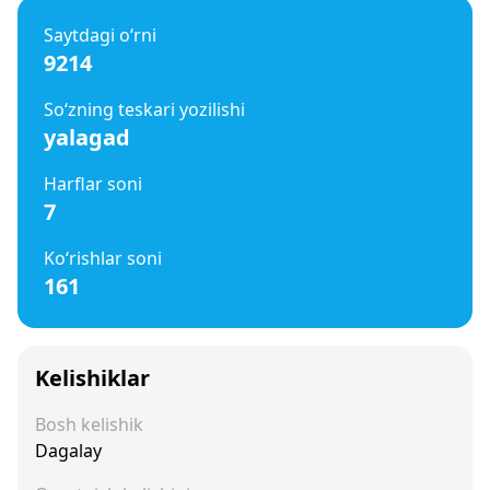
Saytdagi o‘rni
9214
So‘zning teskari yozilishi
yalagad
Harflar soni
7
Ko‘rishlar soni
161
Kelishiklar
Bosh kelishik
Dagalay