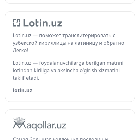
Lotin.uz — поможет транслитерировать с
узбекской кириллицы на латиницу и обратно.
Легко!
Lotin.uz — foydalanuvchilarga berilgan matnni
lotindan kirillga va aksincha o‘girish xizmatini
taklif etadi.
lotin.uz
Самая большая коллекция пословиц и