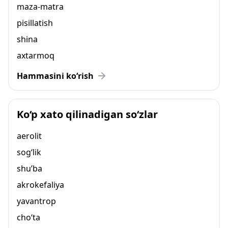
maza-matra
pisillatish
shina
axtarmoq
Hammasini ko‘rish
Ko‘p xato qilinadigan so‘zlar
aerolit
sog‘lik
shu’ba
akrokefaliya
yavantrop
cho‘ta