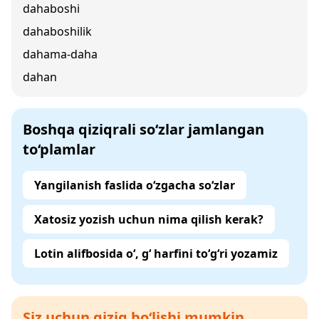
dahaboshi
dahaboshilik
dahama-daha
dahan
Boshqa qiziqrali so‘zlar jamlangan
to‘plamlar
Yangilanish faslida o‘zgacha so‘zlar
Xatosiz yozish uchun nima qilish kerak?
Lotin alifbosida o‘, g‘ harfini to‘g‘ri yozamiz
Siz uchun qiziq bo‘lishi mumkin