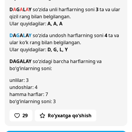
D
A
G
A
L
A
Y
so‘zida unli harflarning soni
3
ta va ular
qizil rang bilan belgilangan.
Ular quyidagilar:
A, A, A
D
A
G
A
L
A
Y
so‘zida undosh harflarning soni
4
ta va
ular ko‘k rang bilan belgilangan.
Ular quyidagilar:
D, G, L, Y
DAGALAY
so‘zidagi barcha harflarning va
bo‘g‘inlarning soni:
unlilar: 3
undoshlar: 4
hamma harflar: 7
bo‘g‘inlarning soni: 3
29
Ro‘yxatga qo‘shish