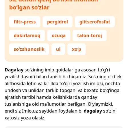
bo‘lgan so‘zlar
filtr-press
pergidrol
glitserofosfat
dakirlamoq
ozuqa
talon-toroj
so‘zshunoslik
ul
xo‘p
Dagalay
so‘zining imlo qoidalariga asosan to‘g‘ri
yozilish tasnifi bilan tanishib chiqamiz. So‘zning o‘zbek
alifbosida lotin va kirillda to‘g‘ri yozilish imlosi, nechta
undosh va unlidan tarkib topgani va bexato bo‘g‘inga
ajratish tartibi hamda kelishiklarda qanday
tuslanishiga oid ma’lumotlar berilgan. O‘ylaymizki,
endi siz
Imlo.uz
saytidan foydalanib,
dagalay
so‘zini
xatosiz yoza olasiz.