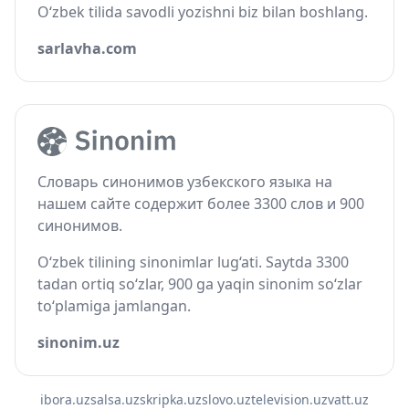
O‘zbek tilida savodli yozishni biz bilan boshlang.
sarlavha.com
Словарь синонимов узбекского языка на
нашем сайте содержит более 3300 слов и 900
синонимов.
O‘zbek tilining sinonimlar lug‘ati. Saytda 3300
tadan ortiq so‘zlar, 900 ga yaqin sinonim so‘zlar
to‘plamiga jamlangan.
sinonim.uz
ibora.uz
salsa.uz
skripka.uz
slovo.uz
television.uz
vatt.uz