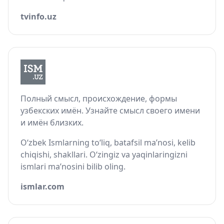
tvinfo.uz
Полный смысл, происхождение, формы
узбекских имён. Узнайте смысл своего имени
и имён близких.
O‘zbek Ismlarning to‘liq, batafsil ma’nosi, kelib
chiqishi, shakllari. O‘zingiz va yaqinlaringizni
ismlari ma’nosini bilib oling.
ismlar.com