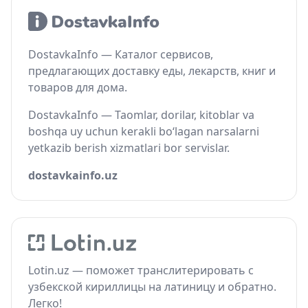
DostavkaInfo — Каталог сервисов,
предлагающих доставку еды, лекарств, книг и
товаров для дома.
DostavkaInfo — Taomlar, dorilar, kitoblar va
boshqa uy uchun kerakli bo‘lagan narsalarni
yetkazib berish xizmatlari bor servislar.
dostavkainfo.uz
Lotin.uz — поможет транслитерировать с
узбекской кириллицы на латиницу и обратно.
Легко!