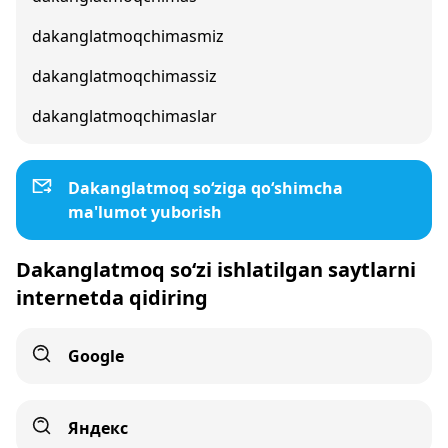
dakanglatmoqchimasmiz
dakanglatmoqchimassiz
dakanglatmoqchimaslar
Dakanglatmoq so‘ziga qo‘shimcha
ma'lumot yuborish
Dakanglatmoq so‘zi ishlatilgan saytlarni
internetda qidiring
Google
Яндекс