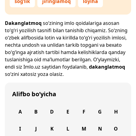
sog‘lik
jiringlamoq
loyiha
Dakanglatmoq
so‘zining imlo qoidalariga asosan
to‘g‘ri yozilish tasnifi bilan tanishib chiqamiz. So‘zning
o‘zbek alifbosida lotin va kirillda to‘g‘ri yozilish imlosi,
nechta undosh va unlidan tarkib topgani va bexato
bo‘g‘inga ajratish tartibi hamda kelishiklarda qanday
tuslanishiga oid ma’lumotlar berilgan. O‘ylaymizki,
endi siz
Imlo.uz
saytidan foydalanib,
dakanglatmoq
so‘zini xatosiz yoza olasiz.
Alifbo bo‘yicha
A
B
D
E
F
G
H
I
J
K
L
M
N
O