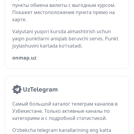
пункты обмена валюты с выгодным курсом.
Покажет местоположение пункта прямо на
карте.
Valyutani yuqori kursda almashtirish uchun
yaqin punktlarni aniqlab beruvchi servis. Punkt
joylashuvini kartada ko‘rsatadi.
onmap.uz
Самый большой каталог телеграм каналов в
Узбекистане. Только активные каналы по
категориям и с подробной статистикой.
O‘zbekcha telegram kanallarining eng katta