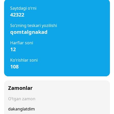
Saytdagi o‘rni
42322
So‘zning teskari yozilishi
qomtalgnakad
Harflar soni
12
Ko‘rishlar soni
108
Zamonlar
O‘tgan zamon
dakanglatdim