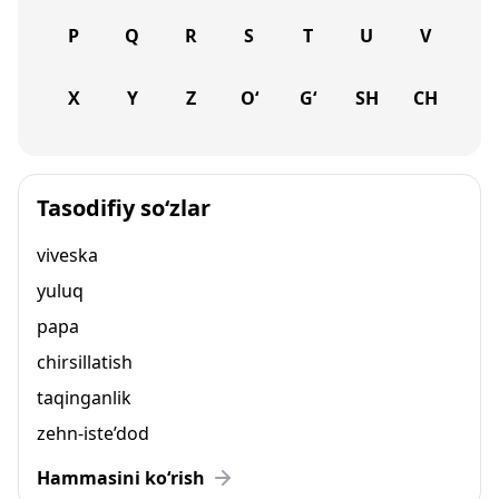
P
Q
R
S
T
U
V
X
Y
Z
O‘
G‘
SH
CH
Tasodifiy so‘zlar
viveska
yuluq
papa
chirsillatish
taqinganlik
zehn-iste’dod
Hammasini ko‘rish