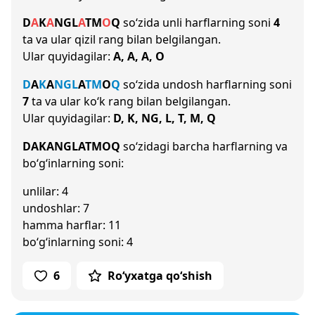
D
A
K
A
NG
L
A
T
M
O
Q
so‘zida unli harflarning soni
4
ta va ular qizil rang bilan belgilangan.
Ular quyidagilar:
A, A, A, O
D
A
K
A
NG
L
A
T
M
O
Q
so‘zida undosh harflarning soni
7
ta va ular ko‘k rang bilan belgilangan.
Ular quyidagilar:
D, K, NG, L, T, M, Q
DAKANGLATMOQ
so‘zidagi barcha harflarning va
bo‘g‘inlarning soni:
unlilar: 4
undoshlar: 7
hamma harflar: 11
bo‘g‘inlarning soni: 4
6
Ro‘yxatga qo‘shish