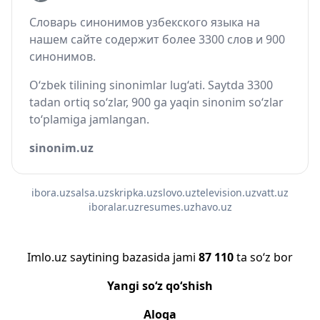
Словарь синонимов узбекского языка на
нашем сайте содержит более 3300 слов и 900
синонимов.
O‘zbek tilining sinonimlar lug‘ati. Saytda 3300
tadan ortiq so‘zlar, 900 ga yaqin sinonim so‘zlar
to‘plamiga jamlangan.
sinonim.uz
ibora.uz
salsa.uz
skripka.uz
slovo.uz
television.uz
vatt.uz
iboralar.uz
resumes.uz
havo.uz
Imlo.uz saytining bazasida jami
87 110
ta so‘z bor
Yangi so‘z qo‘shish
Aloqa