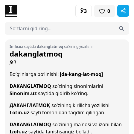
ЎЗ
0
Imlo.uz
saytida
dakanglatmoq
so‘zining yozilishi
dakanglatmoq
fe'l
Bo‘g‘inlarga bo‘linishi:
[da-kang-lat-moq]
DAKANGLATMOQ
so‘zining sinonimlarini
Sinonim.uz
saytida qidirib ko‘ring.
ДАКАНГЛАТМОҚ
so‘zining kirillcha yozilishi
Lotin.uz
sayti tomonidan taqdim qilingan.
DAKANGLATMOQ
so‘zining ma’nosi va izohi bilan
Izoh.uz
saytida tanishsangiz bo‘ladi.