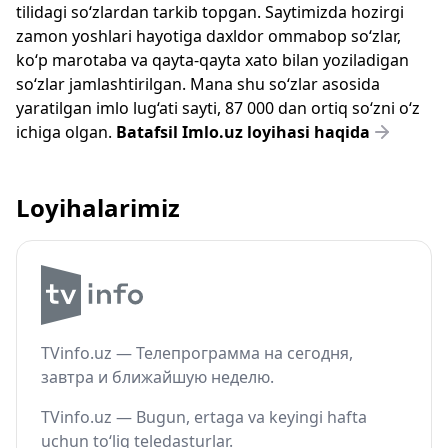
tilidagi so‘zlardan tarkib topgan. Saytimizda hozirgi
zamon yoshlari hayotiga daxldor ommabop so‘zlar,
ko‘p marotaba va qayta-qayta xato bilan yoziladigan
so‘zlar jamlashtirilgan. Mana shu so‘zlar asosida
yaratilgan imlo lug‘ati sayti, 87 000 dan ortiq so‘zni o‘z
ichiga olgan.
Batafsil Imlo.uz loyihasi haqida
Loyihalarimiz
TVinfo.uz — Телепрограмма на сегодня,
завтра и ближайшую неделю.
TVinfo.uz — Bugun, ertaga va keyingi hafta
uchun to‘liq teledasturlar.