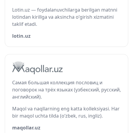
Lotin.uz — foydalanuvchilarga berilgan matnni
lotindan kirillga va aksincha o‘girish xizmatini
taklif etadi.
lotin.uz
Самая большая коллекция пословиц и
поговорок на трёх языках (узбекский, русский,
английский).
Maqol va naqllarning eng katta kolleksiyasi. Har
bir maqol uchta tilda (o‘zbek, rus, ingliz).
maqollar.uz