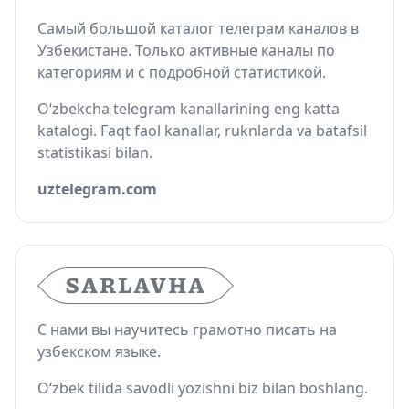
Самый большой каталог телеграм каналов в
Узбекистане. Только активные каналы по
категориям и с подробной статистикой.
O‘zbekcha telegram kanallarining eng katta
katalogi. Faqt faol kanallar, ruknlarda va batafsil
statistikasi bilan.
uztelegram.com
С нами вы научитесь грамотно писать на
узбекском языке.
O‘zbek tilida savodli yozishni biz bilan boshlang.