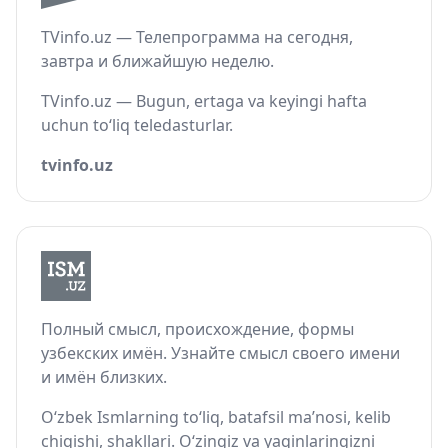
TVinfo.uz — Телепрограмма на сегодня,
завтра и ближайшую неделю.
TVinfo.uz — Bugun, ertaga va keyingi hafta
uchun to‘liq teledasturlar.
tvinfo.uz
Полный смысл, происхождение, формы
узбекских имён. Узнайте смысл своего имени
и имён близких.
O‘zbek Ismlarning to‘liq, batafsil ma’nosi, kelib
chiqishi, shakllari. O‘zingiz va yaqinlaringizni