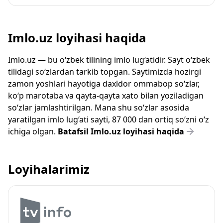
Imlo.uz loyihasi haqida
Imlo.uz — bu o‘zbek tilining imlo lug‘atidir. Sayt o‘zbek
tilidagi so‘zlardan tarkib topgan. Saytimizda hozirgi
zamon yoshlari hayotiga daxldor ommabop so‘zlar,
ko‘p marotaba va qayta-qayta xato bilan yoziladigan
so‘zlar jamlashtirilgan. Mana shu so‘zlar asosida
yaratilgan imlo lug‘ati sayti, 87 000 dan ortiq so‘zni o‘z
ichiga olgan.
Batafsil Imlo.uz loyihasi haqida
Loyihalarimiz