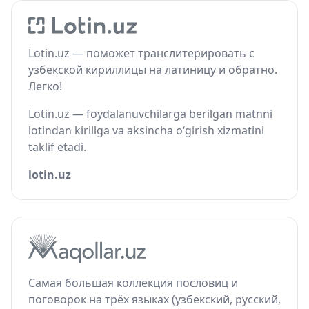
Lotin.uz — поможет транслитерировать с
узбекской кириллицы на латиницу и обратно.
Легко!
Lotin.uz — foydalanuvchilarga berilgan matnni
lotindan kirillga va aksincha o‘girish xizmatini
taklif etadi.
lotin.uz
Самая большая коллекция пословиц и
поговорок на трёх языках (узбекский, русский,