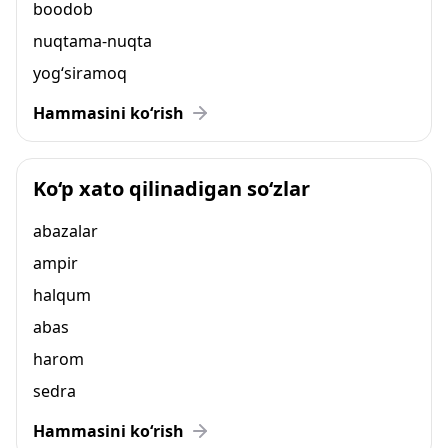
boodob
nuqtama-nuqta
yog‘siramoq
Hammasini ko‘rish
Ko‘p xato qilinadigan so‘zlar
abazalar
ampir
halqum
abas
harom
sedra
Hammasini ko‘rish