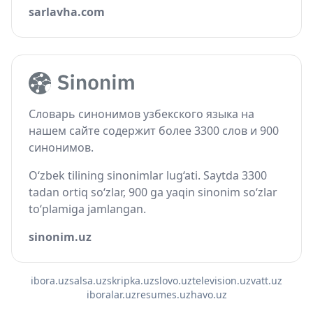
sarlavha.com
Словарь синонимов узбекского языка на
нашем сайте содержит более 3300 слов и 900
синонимов.
O‘zbek tilining sinonimlar lug‘ati. Saytda 3300
tadan ortiq so‘zlar, 900 ga yaqin sinonim so‘zlar
to‘plamiga jamlangan.
sinonim.uz
ibora.uz
salsa.uz
skripka.uz
slovo.uz
television.uz
vatt.uz
iboralar.uz
resumes.uz
havo.uz