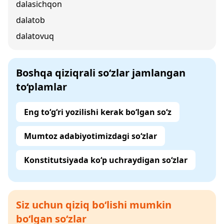
dalasichqon
dalatob
dalatovuq
Boshqa qiziqrali so‘zlar jamlangan
to‘plamlar
Eng to‘g‘ri yozilishi kerak bo‘lgan so‘z
Mumtoz adabiyotimizdagi so‘zlar
Konstitutsiyada ko‘p uchraydigan so‘zlar
Siz uchun qiziq bo‘lishi mumkin
bo‘lgan so‘zlar