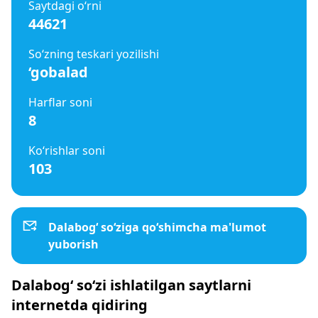
Saytdagi o‘rni
44621
So‘zning teskari yozilishi
‘gobalad
Harflar soni
8
Ko‘rishlar soni
103
Dalabog‘ so‘ziga qo‘shimcha ma'lumot
yuborish
Dalabog‘ so‘zi ishlatilgan saytlarni
internetda qidiring