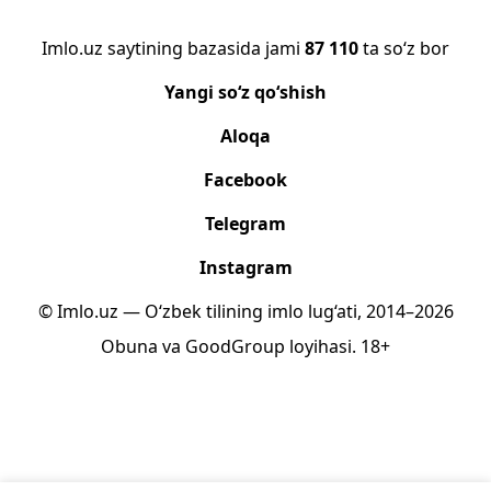
Imlo.uz saytining bazasida jami
87 110
ta so‘z bor
Yangi so‘z qo‘shish
Aloqa
Facebook
Telegram
Instagram
© Imlo.uz — O‘zbek tilining imlo lug‘ati, 2014–2026
Obuna
va
GoodGroup
loyihasi.
18+