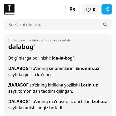
ЎЗ
0
Imlo.uz
saytida
dalabog‘
so‘zining yozilishi
dalabog‘
Bo‘g‘inlarga bo‘linishi:
[da-la-bog‘]
DALABOG‘
so‘zining sinonimlarini
Sinonim.uz
saytida qidirib ko‘ring.
ДАЛАБОҒ
so‘zining kirillcha yozilishi
Lotin.uz
sayti tomonidan taqdim qilingan.
DALABOG‘
so‘zining ma’nosi va izohi bilan
Izoh.uz
saytida tanishsangiz bo‘ladi.