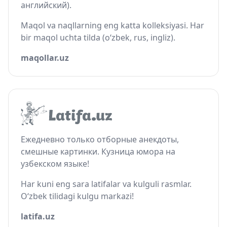
английский).
Maqol va naqllarning eng katta kolleksiyasi. Har
bir maqol uchta tilda (o‘zbek, rus, ingliz).
maqollar.uz
Ежедневно только отборные анекдоты,
смешные картинки. Кузница юмора на
узбекском языке!
Har kuni eng sara latifalar va kulguli rasmlar.
O‘zbek tilidagi kulgu markazi!
latifa.uz