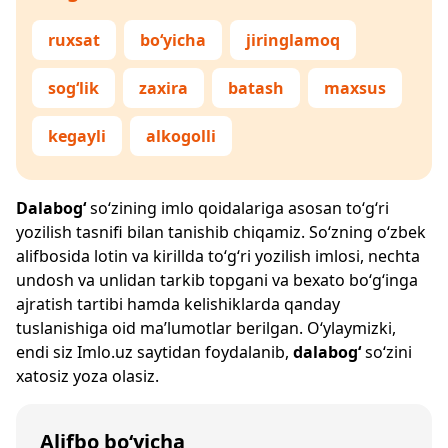
ruxsat
bo‘yicha
jiringlamoq
sog‘lik
zaxira
batash
maxsus
kegayli
alkogolli
Dalabog‘
so‘zining imlo qoidalariga asosan to‘g‘ri
yozilish tasnifi bilan tanishib chiqamiz. So‘zning o‘zbek
alifbosida lotin va kirillda to‘g‘ri yozilish imlosi, nechta
undosh va unlidan tarkib topgani va bexato bo‘g‘inga
ajratish tartibi hamda kelishiklarda qanday
tuslanishiga oid ma’lumotlar berilgan. O‘ylaymizki,
endi siz
Imlo.uz
saytidan foydalanib,
dalabog‘
so‘zini
xatosiz yoza olasiz.
Alifbo bo‘yicha