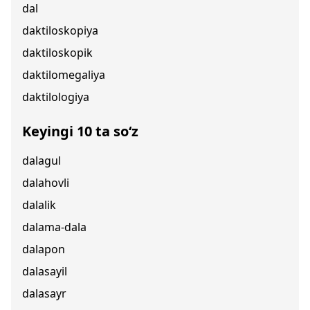
dal
daktiloskopiya
daktiloskopik
daktilomegaliya
daktilologiya
Keyingi 10 ta so‘z
dalagul
dalahovli
dalalik
dalama-dala
dalapon
dalasayil
dalasayr