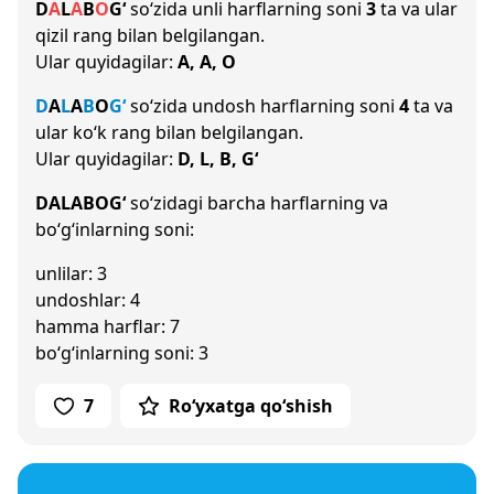
D
A
L
A
B
O
G‘
so‘zida unli harflarning soni
3
ta va ular
qizil rang bilan belgilangan.
Ular quyidagilar:
A, A, O
D
A
L
A
B
O
G‘
so‘zida undosh harflarning soni
4
ta va
ular ko‘k rang bilan belgilangan.
Ular quyidagilar:
D, L, B, G‘
DALABOG‘
so‘zidagi barcha harflarning va
bo‘g‘inlarning soni:
unlilar: 3
undoshlar: 4
hamma harflar: 7
bo‘g‘inlarning soni: 3
7
Ro‘yxatga qo‘shish