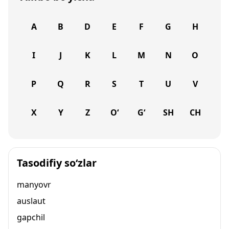
A
B
D
E
F
G
H
I
J
K
L
M
N
O
P
Q
R
S
T
U
V
X
Y
Z
O‘
G‘
SH
CH
Tasodifiy so‘zlar
manyovr
auslaut
gapchil