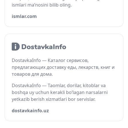
ismlari ma’nosini bilib oling.
ismlar.com
DostavkaInfo — Каталог сервисов,
предлагающих доставку еды, лекарств, книг и
товаров для дома.
DostavkaInfo — Taomlar, dorilar, kitoblar va
boshqa uy uchun kerakli bo‘lagan narsalarni
yetkazib berish xizmatlari bor servislar.
dostavkainfo.uz