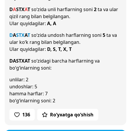
D
A
S
T
X
A
T
so‘zida unli harflarning soni
2
ta va ular
qizil rang bilan belgilangan.
Ular quyidagilar:
A, A
D
A
S
T
X
A
T
so‘zida undosh harflarning soni
5
ta va
ular ko‘k rang bilan belgilangan.
Ular quyidagilar:
D, S, T, X, T
DASTXAT
so‘zidagi barcha harflarning va
bo‘g‘inlarning soni:
unlilar: 2
undoshlar: 5
hamma harflar: 7
bo‘g‘inlarning soni: 2
136
Ro‘yxatga qo‘shish