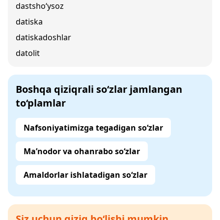
dastsho‘ysoz
datiska
datiskadoshlar
datolit
Boshqa qiziqrali so‘zlar jamlangan
to‘plamlar
Nafsoniyatimizga tegadigan so‘zlar
Ma’nodor va ohanrabo so‘zlar
Amaldorlar ishlatadigan so‘zlar
Siz uchun qiziq bo‘lishi mumkin