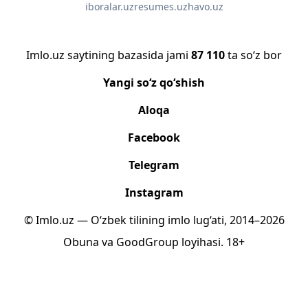
iboralar.uz
resumes.uz
havo.uz
Imlo.uz saytining bazasida jami
87 110
ta so‘z bor
Yangi so‘z qo‘shish
Aloqa
Facebook
Telegram
Instagram
© Imlo.uz — O‘zbek tilining imlo lug‘ati, 2014–2026
Obuna
va
GoodGroup
loyihasi.
18+