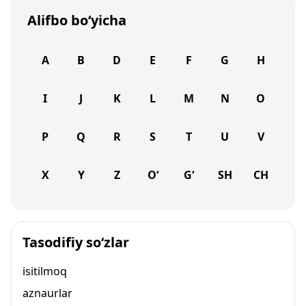
Alifbo bo‘yicha
A
B
D
E
F
G
H
I
J
K
L
M
N
O
P
Q
R
S
T
U
V
X
Y
Z
O‘
G‘
SH
CH
Tasodifiy so‘zlar
isitilmoq
aznaurlar