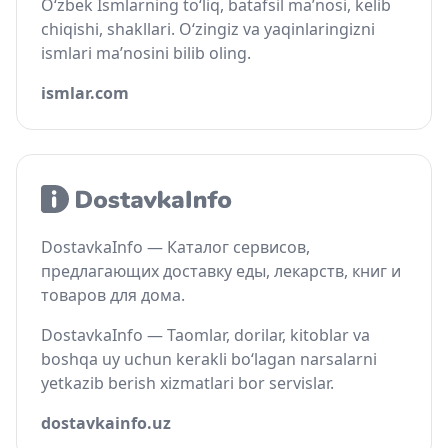
O‘zbek Ismlarning to‘liq, batafsil ma’nosi, kelib
chiqishi, shakllari. O‘zingiz va yaqinlaringizni
ismlari ma’nosini bilib oling.
ismlar.com
DostavkaInfo — Каталог сервисов,
предлагающих доставку еды, лекарств, книг и
товаров для дома.
DostavkaInfo — Taomlar, dorilar, kitoblar va
boshqa uy uchun kerakli bo‘lagan narsalarni
yetkazib berish xizmatlari bor servislar.
dostavkainfo.uz