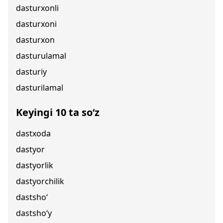
dasturxonli
dasturxoni
dasturxon
dasturulamal
dasturiy
dasturilamal
Keyingi 10 ta so‘z
dastxoda
dastyor
dastyorlik
dastyorchilik
dastsho‘
dastsho‘y