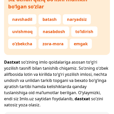
bo‘lgan so‘zlar
navshadil
batash
naryadsiz
uvishmoq
nasabdosh
to‘ldirish
o‘zbekcha
zora-mora
emgak
Dastxat
so‘zining imlo qoidalariga asosan to‘g‘ri
yozilish tasnifi bilan tanishib chiqamiz. So‘zning o‘zbek
alifbosida lotin va kirillda to‘g‘ri yozilish imlosi, nechta
undosh va unlidan tarkib topgani va bexato bo‘g‘inga
ajratish tartibi hamda kelishiklarda qanday
tuslanishiga oid ma’lumotlar berilgan. O‘ylaymizki,
endi siz
Imlo.uz
saytidan foydalanib,
dastxat
so‘zini
xatosiz yoza olasiz.