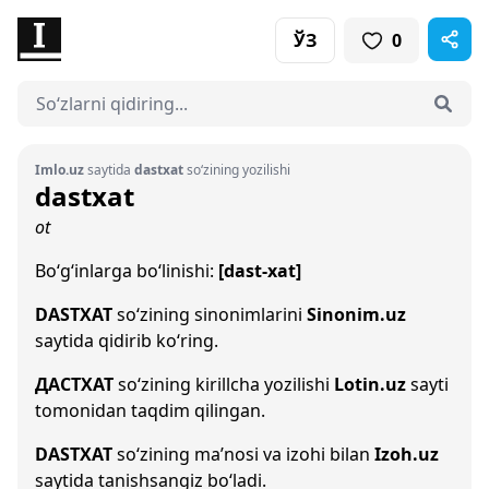
ЎЗ
0
Imlo.uz
saytida
dastxat
so‘zining yozilishi
dastxat
ot
Bo‘g‘inlarga bo‘linishi:
[dast-xat]
DASTXAT
so‘zining sinonimlarini
Sinonim.uz
saytida qidirib ko‘ring.
ДАСТХАТ
so‘zining kirillcha yozilishi
Lotin.uz
sayti
tomonidan taqdim qilingan.
DASTXAT
so‘zining ma’nosi va izohi bilan
Izoh.uz
saytida tanishsangiz bo‘ladi.