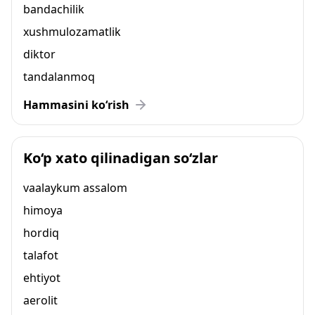
bandachilik
xushmulozamatlik
diktor
tandalanmoq
Hammasini ko‘rish
Ko‘p xato qilinadigan so‘zlar
vaalaykum assalom
himoya
hordiq
talafot
ehtiyot
aerolit