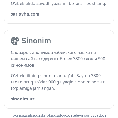
O‘zbek tilida savodli yozishni biz bilan boshlang.
sarlavha.com
Словарь синонимов узбекского языка на
нашем сайте содержит более 3300 слов и 900
синонимов.
O‘zbek tilining sinonimlar lug‘ati. Saytda 3300
tadan ortiq so‘zlar, 900 ga yaqin sinonim so‘zlar
to‘plamiga jamlangan.
sinonim.uz
ibora.uz
salsa.uz
skripka.uz
slovo.uz
television.uz
vatt.uz