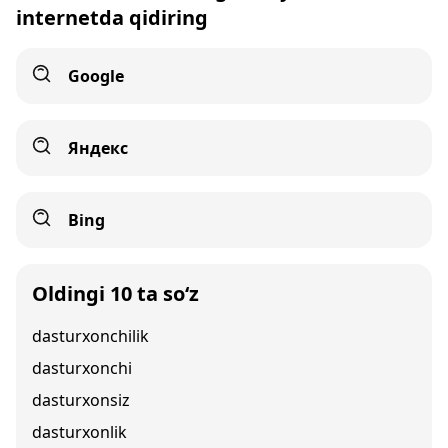
internetda qidiring
Google
Яндекс
Bing
Oldingi 10 ta so‘z
dasturxonchilik
dasturxonchi
dasturxonsiz
dasturxonlik