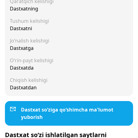
Qaratqich kelishigi
Dastxatning
Tushum kelishigi
Dastxatni
Jo‘nalish kelishigi
Dastxatga
O‘rin-payt kelishigi
Dastxatda
Chiqish kelishigi
Dastxatdan
Dastxat so‘ziga qo‘shimcha ma'lumot
yuborish
Dastxat so‘zi ishlatilgan saytlarni