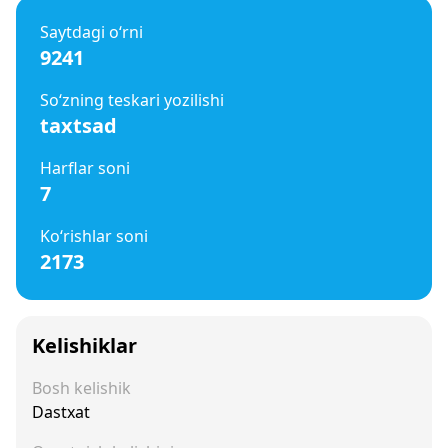
Saytdagi o‘rni
9241
So‘zning teskari yozilishi
taxtsad
Harflar soni
7
Ko‘rishlar soni
2173
Kelishiklar
Bosh kelishik
Dastxat