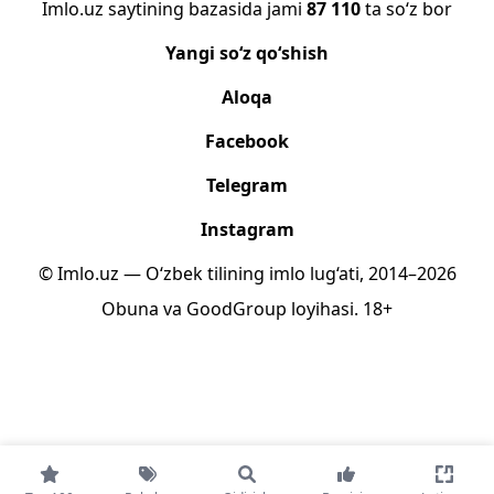
Imlo.uz saytining bazasida jami
87 110
ta so‘z bor
Yangi so‘z qo‘shish
Aloqa
Facebook
Telegram
Instagram
© Imlo.uz — O‘zbek tilining imlo lug‘ati, 2014–2026
Obuna
va
GoodGroup
loyihasi.
18+