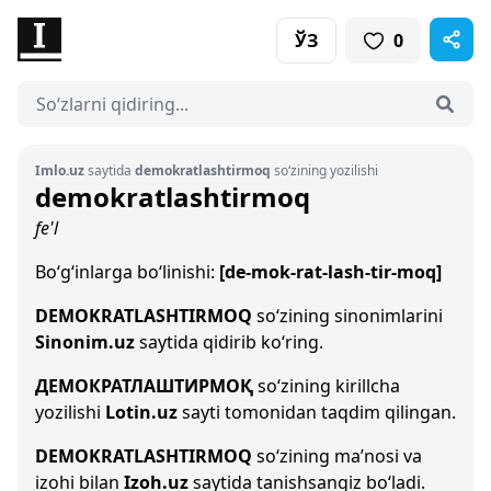
ЎЗ
0
Imlo.uz
saytida
demokratlashtirmoq
so‘zining yozilishi
demokratlashtirmoq
fe'l
Bo‘g‘inlarga bo‘linishi:
[de-mok-rat-lash-tir-moq]
DEMOKRATLASHTIRMOQ
so‘zining sinonimlarini
Sinonim.uz
saytida qidirib ko‘ring.
ДЕМОКРАТЛАШТИРМОҚ
so‘zining kirillcha
yozilishi
Lotin.uz
sayti tomonidan taqdim qilingan.
DEMOKRATLASHTIRMOQ
so‘zining ma’nosi va
izohi bilan
Izoh.uz
saytida tanishsangiz bo‘ladi.