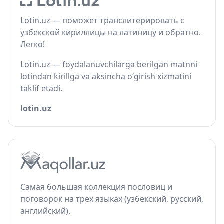
Lotin.uz — поможет транслитерировать с
узбекской кириллицы на латиницу и обратно.
Легко!
Lotin.uz — foydalanuvchilarga berilgan matnni
lotindan kirillga va aksincha o‘girish xizmatini
taklif etadi.
lotin.uz
Самая большая коллекция пословиц и
поговорок на трёх языках (узбекский, русский,
английский).