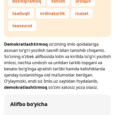
bosinqiramoq
xohish
orziquv
taalluqli
ordinatorlik
ruxsat
taassurot
Demokratlashtirmoq
so‘zining imlo qoidalariga
asosan to‘g‘ri yozilish tasnifi bilan tanishib chiqamiz.
So‘zning o‘zbek alifbosida lotin va kirillda to‘g‘ri yozilish
imlosi, nechta undosh va unlidan tarkib topgani va
bexato bo‘g‘inga ajratish tartibi hamda kelishiklarda
qanday tuslanishiga oid ma’lumotlar berilgan.
O‘ylaymizki, endi siz
Imlo.uz
saytidan foydalanib,
demokratlashtirmoq
so‘zini xatosiz yoza olasiz.
Alifbo bo‘yicha