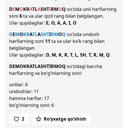
D
E
M
O
K
R
A
T
L
A
SH
T
I
R
M
O
Q
so‘zida unli harflarning
soni
6
ta va ular qizil rang bilan belgilangan.
Ular quyidagilar:
E, O, A, A, I, O
D
E
M
O
K
R
A
T
L
A
SH
T
I
R
M
O
Q
so‘zida undosh
harflarning soni
11
ta va ular ko‘k rang bilan
belgilangan.
Ular quyidagilar:
D, M, K, R, T, L, SH, T, R, M, Q
DEMOKRATLASHTIRMOQ
so‘zidagi barcha
harflarning va bo‘g‘inlarning soni:
unlilar: 6
undoshlar: 11
hamma harflar: 17
bo‘g‘inlarning soni: 6
2
Ro‘yxatga qo‘shish