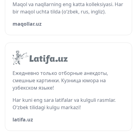
Maqol va naqllarning eng katta kolleksiyasi. Har
bir maqol uchta tilda (o‘zbek, rus, ingliz).
maqollar.uz
Ежедневно только отборные анекдоты,
смешные картинки. Кузница юмора на
узбекском языке!
Har kuni eng sara latifalar va kulguli rasmlar.
O‘zbek tilidagi kulgu markazi!
latifa.uz