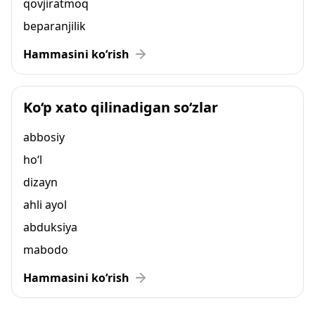
qovjiratmoq
beparanjilik
Hammasini ko‘rish
Ko‘p xato qilinadigan so‘zlar
abbosiy
ho‘l
dizayn
ahli ayol
abduksiya
mabodo
Hammasini ko‘rish