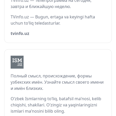
TVinfo.uz — Телепрограмма на сегодня,
завтра и ближайшую неделю.
TVinfo.uz — Bugun, ertaga va keyingi hafta
uchun to‘liq teledasturlar.
tvinfo.uz
Полный смысл, происхождение, формы
узбекских имён. Узнайте смысл своего имени
и имён близких.
O‘zbek Ismlarning to‘liq, batafsil ma’nosi, kelib
chiqishi, shakllari. O‘zingiz va yaqinlaringizni
ismlari ma’nosini bilib oling.