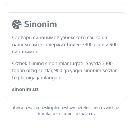
Словарь синонимов узбекского языка на
нашем сайте содержит более 3300 слов и 900
синонимов.
O‘zbek tilining sinonimlar lug‘ati. Saytda 3300
tadan ortiq so‘zlar, 900 ga yaqin sinonim so‘zlar
to‘plamiga jamlangan.
sinonim.uz
ibora.uz
salsa.uz
skripka.uz
slovo.uz
television.uz
vatt.uz
iboralar.uz
resumes.uz
havo.uz