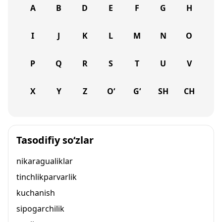
A
B
D
E
F
G
H
I
J
K
L
M
N
O
P
Q
R
S
T
U
V
X
Y
Z
O‘
G‘
SH
CH
Tasodifiy so‘zlar
nikaragualiklar
tinchlikparvarlik
kuchanish
sipogarchilik