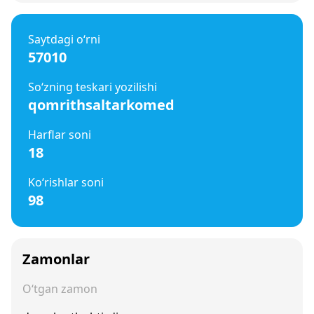
Saytdagi o‘rni
57010
So‘zning teskari yozilishi
qomrithsaltarkomed
Harflar soni
18
Ko‘rishlar soni
98
Zamonlar
O‘tgan zamon