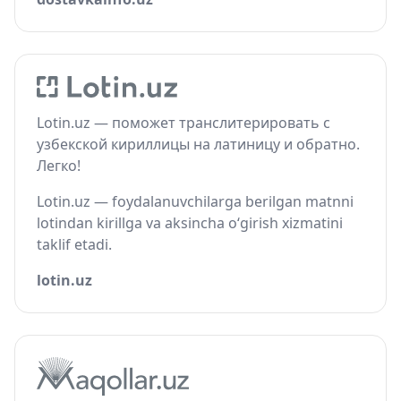
Lotin.uz — поможет транслитерировать с
узбекской кириллицы на латиницу и обратно.
Легко!
Lotin.uz — foydalanuvchilarga berilgan matnni
lotindan kirillga va aksincha o‘girish xizmatini
taklif etadi.
lotin.uz