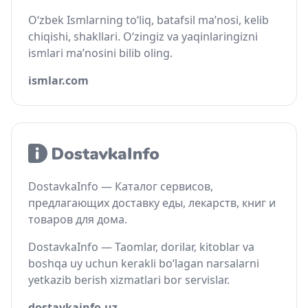
O‘zbek Ismlarning to‘liq, batafsil ma’nosi, kelib
chiqishi, shakllari. O‘zingiz va yaqinlaringizni
ismlari ma’nosini bilib oling.
ismlar.com
DostavkaInfo — Каталог сервисов,
предлагающих доставку еды, лекарств, книг и
товаров для дома.
DostavkaInfo — Taomlar, dorilar, kitoblar va
boshqa uy uchun kerakli bo‘lagan narsalarni
yetkazib berish xizmatlari bor servislar.
dostavkainfo.uz