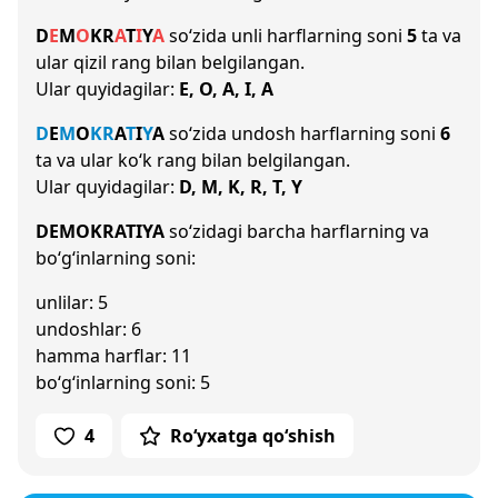
D
E
M
O
K
R
A
T
I
Y
A
so‘zida unli harflarning soni
5
ta va
ular qizil rang bilan belgilangan.
Ular quyidagilar:
E, O, A, I, A
D
E
M
O
K
R
A
T
I
Y
A
so‘zida undosh harflarning soni
6
ta va ular ko‘k rang bilan belgilangan.
Ular quyidagilar:
D, M, K, R, T, Y
DEMOKRATIYA
so‘zidagi barcha harflarning va
bo‘g‘inlarning soni:
unlilar: 5
undoshlar: 6
hamma harflar: 11
bo‘g‘inlarning soni: 5
4
Ro‘yxatga qo‘shish