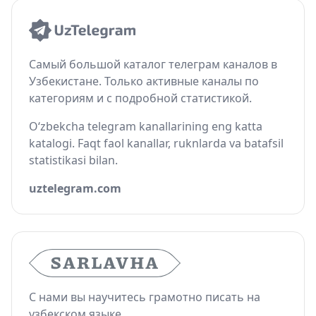
Самый большой каталог телеграм каналов в
Узбекистане. Только активные каналы по
категориям и с подробной статистикой.
O‘zbekcha telegram kanallarining eng katta
katalogi. Faqt faol kanallar, ruknlarda va batafsil
statistikasi bilan.
uztelegram.com
С нами вы научитесь грамотно писать на
узбекском языке.