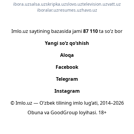
ibora.uz
salsa.uz
skripka.uz
slovo.uz
television.uz
vatt.uz
iboralar.uz
resumes.uz
havo.uz
Imlo.uz saytining bazasida jami
87 110
ta so‘z bor
Yangi so‘z qo‘shish
Aloqa
Facebook
Telegram
Instagram
© Imlo.uz — O‘zbek tilining imlo lug‘ati, 2014–2026
Obuna
va
GoodGroup
loyihasi.
18+