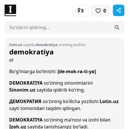
ЎЗ
0
Imlo.uz
saytida
demokratiya
so‘zining yozilishi
demokratiya
ot
Bo‘g‘inlarga bo‘linishi:
[de-mok-ra-ti-ya]
DEMOKRATIYA
so‘zining sinonimlarini
Sinonim.uz
saytida qidirib ko‘ring.
ДЕМОКРАТИЯ
so‘zining kirillcha yozilishi
Lotin.uz
sayti tomonidan taqdim qilingan.
DEMOKRATIYA
so‘zining ma’nosi va izohi bilan
Izoh.uz
saytida tanishsangiz bo‘ladi.