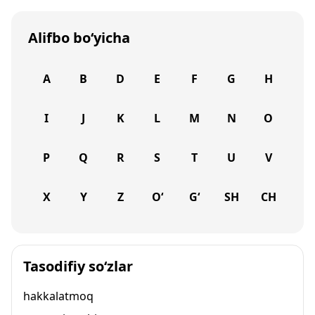
Alifbo bo‘yicha
A
B
D
E
F
G
H
I
J
K
L
M
N
O
P
Q
R
S
T
U
V
X
Y
Z
O‘
G‘
SH
CH
Tasodifiy so‘zlar
hakkalatmoq