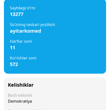
Saytdagi o‘rni
13277
So‘zning teskari yozilishi
ayitarkomed
Harflar soni
11
Ko‘rishlar soni
572
Kelishiklar
Bosh kelishik
Demokratiya