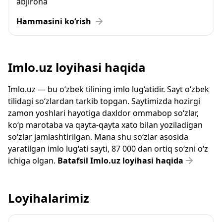
abjirona
Hammasini ko‘rish
Imlo.uz loyihasi haqida
Imlo.uz — bu o‘zbek tilining imlo lug‘atidir. Sayt o‘zbek
tilidagi so‘zlardan tarkib topgan. Saytimizda hozirgi
zamon yoshlari hayotiga daxldor ommabop so‘zlar,
ko‘p marotaba va qayta-qayta xato bilan yoziladigan
so‘zlar jamlashtirilgan. Mana shu so‘zlar asosida
yaratilgan imlo lug‘ati sayti, 87 000 dan ortiq so‘zni o‘z
ichiga olgan.
Batafsil Imlo.uz loyihasi haqida
Loyihalarimiz