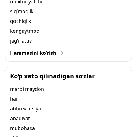
muxtoriyatchi
sig‘moqlik
qochiqlik
kengaytmoq
jag‘illatuv
Hammasini ko‘rish
Ko‘p xato qilinadigan so‘zlar
mardi maydon
har
abbreviatsiya
abadiyat
mubohasa