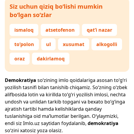
Siz uchun qiziq bo‘lishi mumkin
bo‘lgan so‘zlar
ismaloq
atsetofenon
qat’i nazar
to‘polon
ul
xusumat
alkogolli
oraz
dakirlamoq
Demokratiya
so‘zining imlo qoidalariga asosan to‘g‘ri
yozilish tasnifi bilan tanishib chiqamiz. So‘zning o‘zbek
alifbosida lotin va kirillda to‘g‘ri yozilish imlosi, nechta
undosh va unlidan tarkib topgani va bexato bo‘g‘inga
ajratish tartibi hamda kelishiklarda qanday
tuslanishiga oid ma’lumotlar berilgan. O‘ylaymizki,
endi siz
Imlo.uz
saytidan foydalanib,
demokratiya
so‘zini xatosiz yoza olasiz.