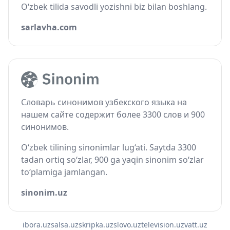
O‘zbek tilida savodli yozishni biz bilan boshlang.
sarlavha.com
Словарь синонимов узбекского языка на
нашем сайте содержит более 3300 слов и 900
синонимов.
O‘zbek tilining sinonimlar lug‘ati. Saytda 3300
tadan ortiq so‘zlar, 900 ga yaqin sinonim so‘zlar
to‘plamiga jamlangan.
sinonim.uz
ibora.uz
salsa.uz
skripka.uz
slovo.uz
television.uz
vatt.uz