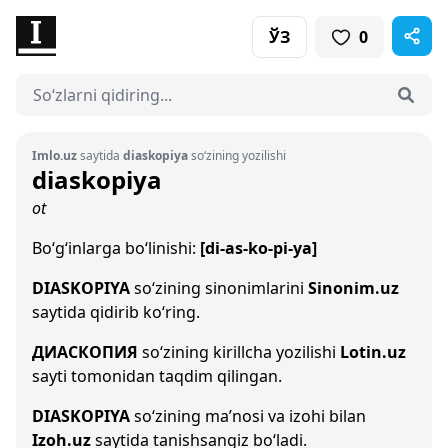
ЎЗ
0
Imlo.uz
saytida
diaskopiya
so‘zining yozilishi
diaskopiya
ot
Bo‘g‘inlarga bo‘linishi:
[di-as-ko-pi-ya]
DIASKOPIYA
so‘zining sinonimlarini
Sinonim.uz
saytida qidirib ko‘ring.
ДИАСКОПИЯ
so‘zining kirillcha yozilishi
Lotin.uz
sayti tomonidan taqdim qilingan.
DIASKOPIYA
so‘zining ma’nosi va izohi bilan
Izoh.uz
saytida tanishsangiz bo‘ladi.