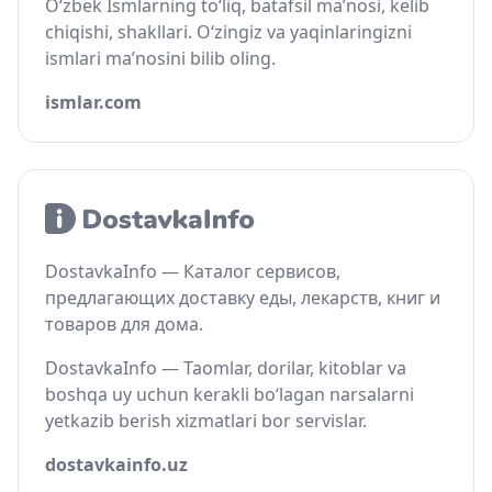
O‘zbek Ismlarning to‘liq, batafsil ma’nosi, kelib
chiqishi, shakllari. O‘zingiz va yaqinlaringizni
ismlari ma’nosini bilib oling.
ismlar.com
DostavkaInfo — Каталог сервисов,
предлагающих доставку еды, лекарств, книг и
товаров для дома.
DostavkaInfo — Taomlar, dorilar, kitoblar va
boshqa uy uchun kerakli bo‘lagan narsalarni
yetkazib berish xizmatlari bor servislar.
dostavkainfo.uz