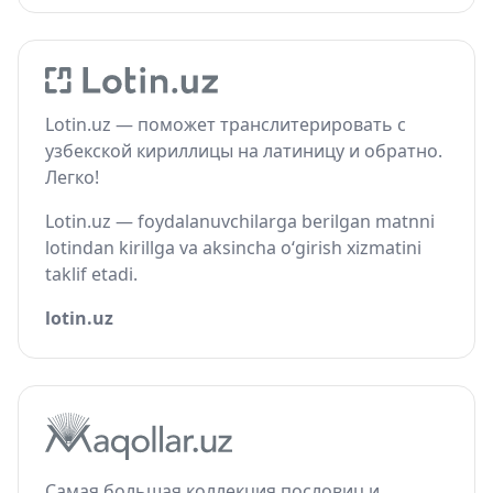
Lotin.uz — поможет транслитерировать с
узбекской кириллицы на латиницу и обратно.
Легко!
Lotin.uz — foydalanuvchilarga berilgan matnni
lotindan kirillga va aksincha o‘girish xizmatini
taklif etadi.
lotin.uz
Самая большая коллекция пословиц и