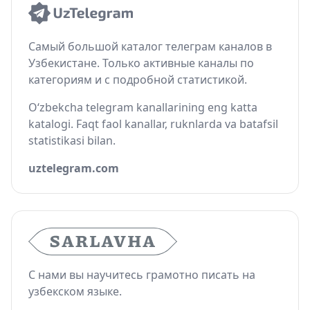
Самый большой каталог телеграм каналов в
Узбекистане. Только активные каналы по
категориям и с подробной статистикой.
O‘zbekcha telegram kanallarining eng katta
katalogi. Faqt faol kanallar, ruknlarda va batafsil
statistikasi bilan.
uztelegram.com
С нами вы научитесь грамотно писать на
узбекском языке.