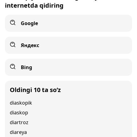
internetda qidiring
Google
Яндекс
Bing
Oldingi 10 ta so‘z
diaskopik
diaskop
diartroz
diareya