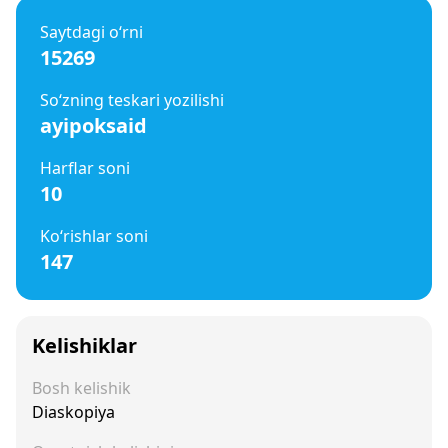
Saytdagi o‘rni
15269
So‘zning teskari yozilishi
ayipoksaid
Harflar soni
10
Ko‘rishlar soni
147
Kelishiklar
Bosh kelishik
Diaskopiya