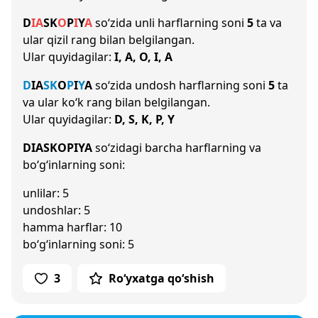
D
I
A
S
K
O
P
I
Y
A
so‘zida unli harflarning soni
5
ta va
ular qizil rang bilan belgilangan.
Ular quyidagilar:
I, A, O, I, A
D
I
A
S
K
O
P
I
Y
A
so‘zida undosh harflarning soni
5
ta
va ular ko‘k rang bilan belgilangan.
Ular quyidagilar:
D, S, K, P, Y
DIASKOPIYA
so‘zidagi barcha harflarning va
bo‘g‘inlarning soni:
unlilar: 5
undoshlar: 5
hamma harflar: 10
bo‘g‘inlarning soni: 5
3
Ro‘yxatga qo‘shish