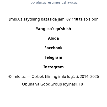
iboralar.uz
resumes.uz
havo.uz
Imlo.uz saytining bazasida jami
87 110
ta so‘z bor
Yangi so‘z qo‘shish
Aloqa
Facebook
Telegram
Instagram
© Imlo.uz — O‘zbek tilining imlo lug‘ati, 2014–2026
Obuna
va
GoodGroup
loyihasi.
18+