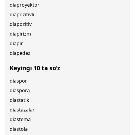
diaproyektor
diapozitivli
diapozitiv
diapirizm
diapir
diapedez
Keyingi 10 ta so‘z
diaspor
diaspora
diastatik
diastazalar
diastema
diastola