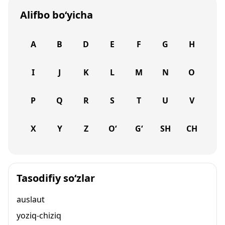
Alifbo bo‘yicha
A
B
D
E
F
G
H
I
J
K
L
M
N
O
P
Q
R
S
T
U
V
X
Y
Z
O‘
G‘
SH
CH
Tasodifiy so‘zlar
auslaut
yoziq-chiziq