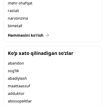
mehr-shafqat
rastali
narvonzina
bimetall
Hammasini ko‘rish
Ko‘p xato qilinadigan so‘zlar
abandon
sog‘lik
abadiylash
maattaassuf
adduktor
abissopelitlar