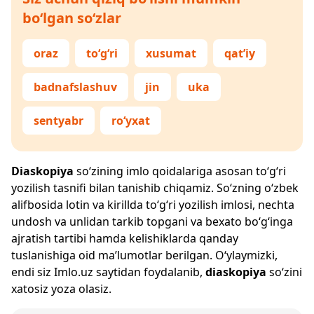
bo‘lgan so‘zlar
oraz
to‘g‘ri
xusumat
qat’iy
badnafslashuv
jin
uka
sentyabr
ro‘yxat
Diaskopiya
so‘zining imlo qoidalariga asosan to‘g‘ri
yozilish tasnifi bilan tanishib chiqamiz. So‘zning o‘zbek
alifbosida lotin va kirillda to‘g‘ri yozilish imlosi, nechta
undosh va unlidan tarkib topgani va bexato bo‘g‘inga
ajratish tartibi hamda kelishiklarda qanday
tuslanishiga oid ma’lumotlar berilgan. O‘ylaymizki,
endi siz
Imlo.uz
saytidan foydalanib,
diaskopiya
so‘zini
xatosiz yoza olasiz.