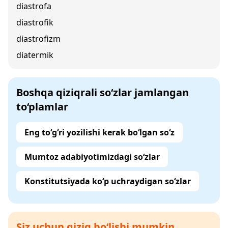
diastrofa
diastrofik
diastrofizm
diatermik
Boshqa qiziqrali so‘zlar jamlangan
to‘plamlar
Eng to‘g‘ri yozilishi kerak bo‘lgan so‘z
Mumtoz adabiyotimizdagi so‘zlar
Konstitutsiyada ko‘p uchraydigan so‘zlar
Siz uchun qiziq bo‘lishi mumkin