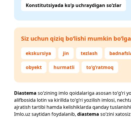
Konstitutsiyada ko‘p uchraydigan so‘zlar
Siz uchun qiziq bo‘lishi mumkin bo‘lga
ekskursiya
jin
tezlash
badnafsl
obyekt
hurmatli
to‘g‘ratmoq
Diastema
so‘zining imlo qoidalariga asosan to‘g‘ri yo
alifbosida lotin va kirillda to‘g‘ri yozilish imlosi, n
ajratish tartibi hamda kelishiklarda qanday tuslanishi
Imlo.uz
saytidan foydalanib,
diastema
so‘zini xatosiz