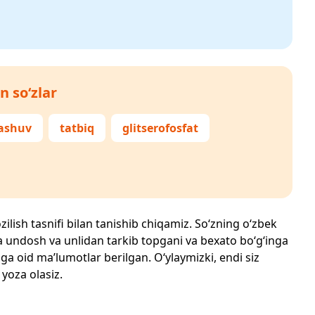
n so‘zlar
ashuv
tatbiq
glitserofosfat
zilish tasnifi bilan tanishib chiqamiz. So‘zning o‘zbek
echta undosh va unlidan tarkib topgani va bexato bo‘g‘inga
ga oid ma’lumotlar berilgan. O‘ylaymizki, endi siz
 yoza olasiz.