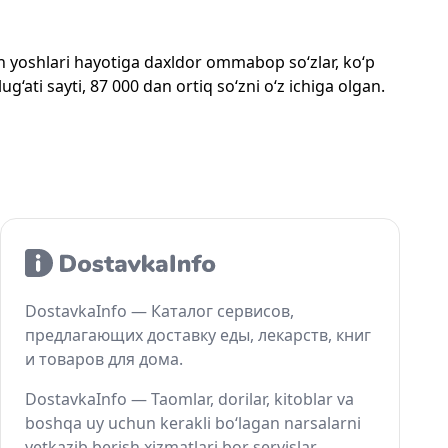
mon yoshlari hayotiga daxldor ommabop so‘zlar, ko‘p
‘ati sayti, 87 000 dan ortiq so‘zni o‘z ichiga olgan.
DostavkaInfo — Каталог сервисов,
предлагающих доставку еды, лекарств, книг
и товаров для дома.
DostavkaInfo — Taomlar, dorilar, kitoblar va
boshqa uy uchun kerakli bo‘lagan narsalarni
yetkazib berish xizmatlari bor servislar.