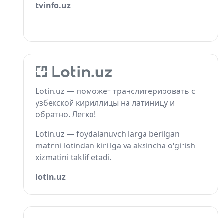
tvinfo.uz
Lotin.uz — поможет транслитерировать с
узбекской кириллицы на латиницу и
обратно. Легко!
Lotin.uz — foydalanuvchilarga berilgan
matnni lotindan kirillga va aksincha o‘girish
xizmatini taklif etadi.
lotin.uz