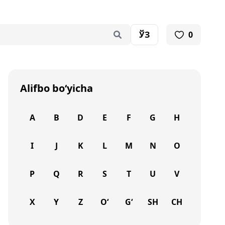
ЎЗ
0
Alifbo bo‘yicha
A
B
D
E
F
G
H
I
J
K
L
M
N
O
P
Q
R
S
T
U
V
X
Y
Z
O‘
G‘
SH
CH