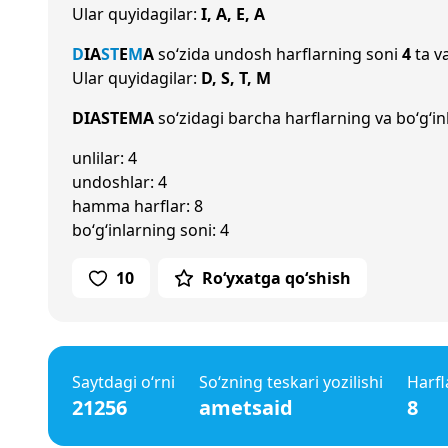
Ular quyidagilar:
I, A, E, A
D
I
A
S
T
E
M
A
so‘zida undosh harflarning soni
4
ta va
Ular quyidagilar:
D, S, T, M
DIASTEMA
so‘zidagi barcha harflarning va bo‘g‘in
unlilar: 4
undoshlar: 4
hamma harflar: 8
bo‘g‘inlarning soni: 4
10
Ro‘yxatga qo‘shish
Saytdagi o‘rni
So‘zning teskari yozilishi
Harfl
21256
ametsaid
8