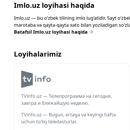
Imlo.uz loyihasi haqida
Imlo.uz — bu o‘zbek tilining imlo lug‘atidir. Sayt o‘
marotaba va qayta-qayta xato bilan yoziladigan so‘zlar
Batafsil Imlo.uz loyihasi haqida
Loyihalarimiz
TVinfo.uz — Телепрограмма на сегодня,
завтра и ближайшую неделю.
TVinfo.uz — Bugun, ertaga va keyingi hafta
uchun to‘liq teledasturlar.