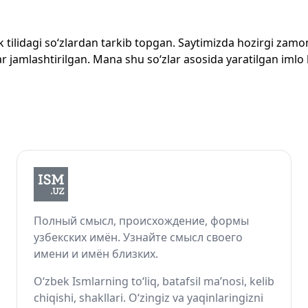
zbek tilidagi so‘zlardan tarkib topgan. Saytimizda hozirgi za
 jamlashtirilgan. Mana shu so‘zlar asosida yaratilgan imlo lug
Полный смысл, происхождение, формы
узбекских имён. Узнайте смысл своего
имени и имён близких.
O‘zbek Ismlarning to‘liq, batafsil ma’nosi, kelib
chiqishi, shakllari. O‘zingiz va yaqinlaringizni