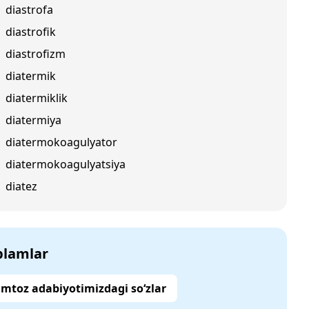
diastrofa
diastrofik
diastrofizm
diatermik
diatermiklik
diatermiya
diatermokoagulyator
diatermokoagulyatsiya
diatez
‘plamlar
mtoz adabiyotimizdagi so‘zlar