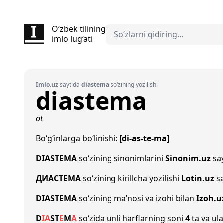
O‘zbek tilining
imlo lug‘ati
Imlo.uz
saytida
diastema
so‘zining yozilishi
diastema
ot
Bo‘g‘inlarga bo‘linishi:
[di-as-te-ma]
DIASTEMA
so‘zining sinonimlarini
Sinonim.uz
say
ДИАСТЕМА
so‘zining kirillcha yozilishi
Lotin.uz
sa
DIASTEMA
so‘zining ma’nosi va izohi bilan
Izoh.u
D
I
A
S
T
E
M
A
so‘zida unli harflarning soni
4
ta va ula