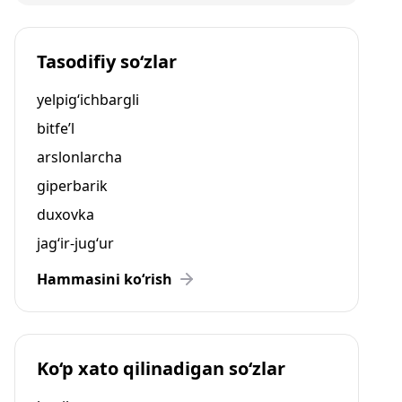
Tasodifiy so‘zlar
yelpig‘ichbargli
bitfe’l
arslonlarcha
giperbarik
duxovka
jag‘ir-jug‘ur
Hammasini ko‘rish
Ko‘p xato qilinadigan so‘zlar