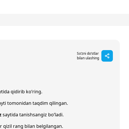
So‘zni do‘stlar
bilan ulashing
tida qidirib ko‘ring.
yti tomonidan taqdim qilingan.
z
saytida tanishsangiz bo‘ladi.
r qizil rang bilan belgilangan.