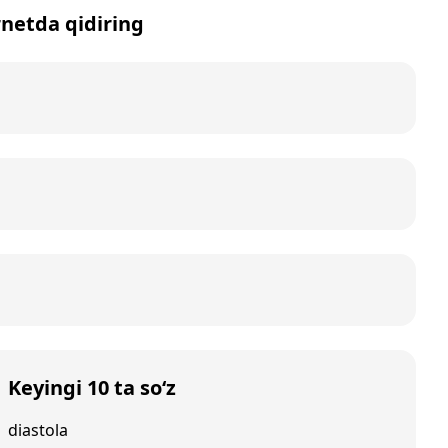
rnetda qidiring
Keyingi 10 ta so‘z
diastola