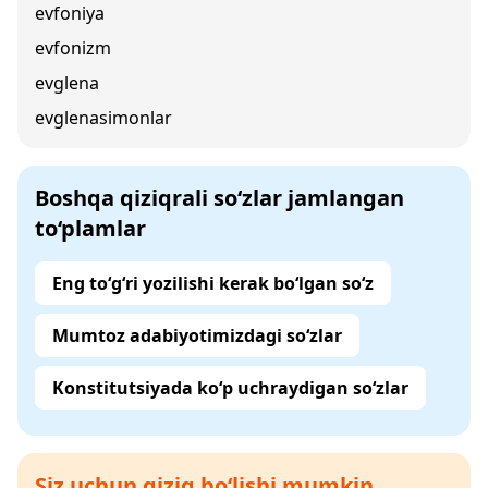
evfoniya
evfonizm
evglena
evglenasimonlar
Boshqa qiziqrali so‘zlar jamlangan
to‘plamlar
Eng to‘g‘ri yozilishi kerak bo‘lgan so‘z
Mumtoz adabiyotimizdagi so‘zlar
Konstitutsiyada ko‘p uchraydigan so‘zlar
Siz uchun qiziq bo‘lishi mumkin