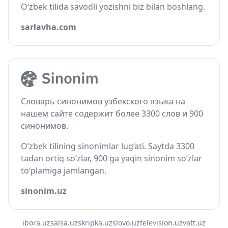
O‘zbek tilida savodli yozishni biz bilan boshlang.
sarlavha.com
Словарь синонимов узбекского языка на
нашем сайте содержит более 3300 слов и 900
синонимов.
O‘zbek tilining sinonimlar lug‘ati. Saytda 3300
tadan ortiq so‘zlar, 900 ga yaqin sinonim so‘zlar
to‘plamiga jamlangan.
sinonim.uz
ibora.uz
salsa.uz
skripka.uz
slovo.uz
television.uz
vatt.uz