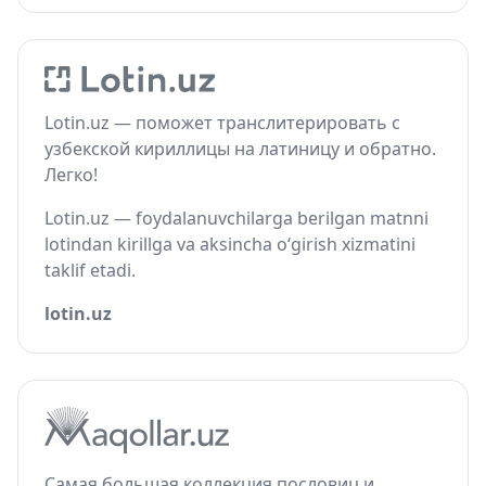
Lotin.uz — поможет транслитерировать с
узбекской кириллицы на латиницу и обратно.
Легко!
Lotin.uz — foydalanuvchilarga berilgan matnni
lotindan kirillga va aksincha o‘girish xizmatini
taklif etadi.
lotin.uz
Самая большая коллекция пословиц и