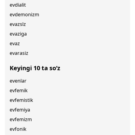
evdialit
evdemonizm
evazslz
evaziga
evaz
evarasiz
Keyingi 10 ta so‘z
evenlar
evfemik
evfemistik
evfemiya
evfemizm
evfonik