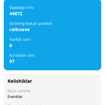
Saytdagi o‘rni
44872
So‘zning teskari yozilishi
ralkneve
Harflar soni
8
Ko‘rishlar soni
97
Kelishiklar
Bosh kelishik
Evenklar