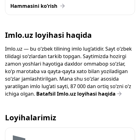
Hammasini ko‘rish
Imlo.uz loyihasi haqida
Imlo.uz — bu o‘zbek tilining imlo lug‘atidir. Sayt o‘zbek
tilidagi so‘zlardan tarkib topgan. Saytimizda hozirgi
zamon yoshlari hayotiga daxldor ommabop so‘zlar,
ko‘p marotaba va qayta-qayta xato bilan yoziladigan
so‘zlar jamlashtirilgan. Mana shu so‘zlar asosida
yaratilgan imlo lug‘ati sayti, 87 000 dan ortiq so‘zni o‘z
ichiga olgan.
Batafsil Imlo.uz loyihasi haqida
Loyihalarimiz