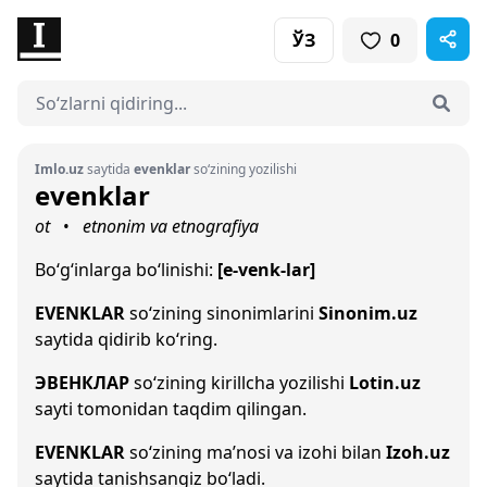
ЎЗ
0
Imlo.uz
saytida
evenklar
so‘zining yozilishi
evenklar
ot
etnonim va etnografiya
•
Bo‘g‘inlarga bo‘linishi:
[e-venk-lar]
EVENKLAR
so‘zining sinonimlarini
Sinonim.uz
saytida qidirib ko‘ring.
ЭВЕНКЛАР
so‘zining kirillcha yozilishi
Lotin.uz
sayti tomonidan taqdim qilingan.
EVENKLAR
so‘zining ma’nosi va izohi bilan
Izoh.uz
saytida tanishsangiz bo‘ladi.