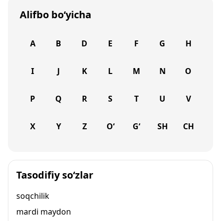
Alifbo bo‘yicha
A
B
D
E
F
G
H
I
J
K
L
M
N
O
P
Q
R
S
T
U
V
X
Y
Z
O‘
G‘
SH
CH
Tasodifiy so‘zlar
soqchilik
mardi maydon