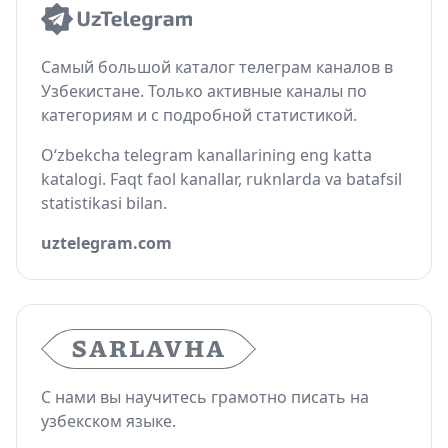
Самый большой каталог телеграм каналов в
Узбекистане. Только активные каналы по
категориям и с подробной статистикой.
O‘zbekcha telegram kanallarining eng katta
katalogi. Faqt faol kanallar, ruknlarda va batafsil
statistikasi bilan.
uztelegram.com
С нами вы научитесь грамотно писать на
узбекском языке.