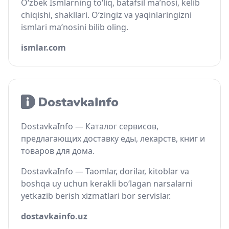
O‘zbek Ismlarning to‘liq, batafsil ma’nosi, kelib
chiqishi, shakllari. O‘zingiz va yaqinlaringizni
ismlari ma’nosini bilib oling.
ismlar.com
DostavkaInfo — Каталог сервисов,
предлагающих доставку еды, лекарств, книг и
товаров для дома.
DostavkaInfo — Taomlar, dorilar, kitoblar va
boshqa uy uchun kerakli bo‘lagan narsalarni
yetkazib berish xizmatlari bor servislar.
dostavkainfo.uz