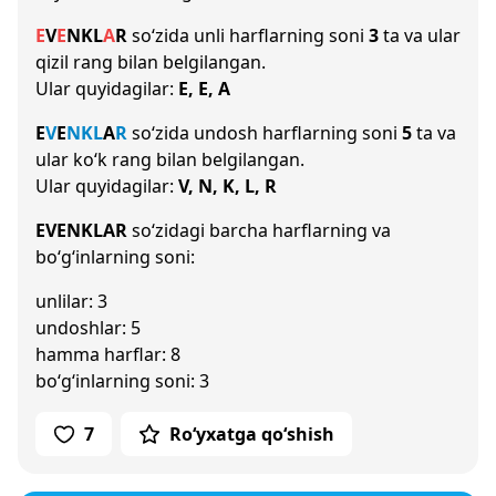
E
V
E
N
K
L
A
R
so‘zida unli harflarning soni
3
ta va ular
qizil rang bilan belgilangan.
Ular quyidagilar:
E, E, A
E
V
E
N
K
L
A
R
so‘zida undosh harflarning soni
5
ta va
ular ko‘k rang bilan belgilangan.
Ular quyidagilar:
V, N, K, L, R
EVENKLAR
so‘zidagi barcha harflarning va
bo‘g‘inlarning soni:
unlilar: 3
undoshlar: 5
hamma harflar: 8
bo‘g‘inlarning soni: 3
7
Ro‘yxatga qo‘shish