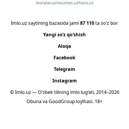
iboralar.uz
resumes.uz
havo.uz
Imlo.uz saytining bazasida jami
87 110
ta so‘z bor
Yangi so‘z qo‘shish
Aloqa
Facebook
Telegram
Instagram
© Imlo.uz — O‘zbek tilining imlo lug‘ati, 2014–2026
Obuna
va
GoodGroup
loyihasi.
18+