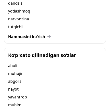
qandsiz
yotlashmoq
narvonzina
tutqichli
Hammasini ko‘rish
Ko‘p xato qilinadigan so‘zlar
aholi
muhojir
abgora
hayot
yavantrop
muhim