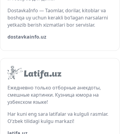
DostavkaInfo — Taomlar, dorilar, kitoblar va
boshqa uy uchun kerakli bo‘lagan narsalarni
yetkazib berish xizmatlari bor servislar.
dostavkainfo.uz
Ежедневно только отборные анекдоты,
смешные картинки. Кузница юмора на
узбекском языке!
Har kuni eng sara latifalar va kulguli rasmlar.
O‘zbek tilidagi kulgu markazi!
latifa.uz