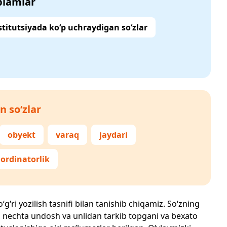
‘plamlar
titutsiyada ko‘p uchraydigan so‘zlar
n so‘zlar
obyekt
varaq
jaydari
ordinatorlik
g‘ri yozilish tasnifi bilan tanishib chiqamiz. So‘zning
losi, nechta undosh va unlidan tarkib topgani va bexato