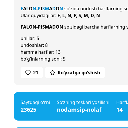
F
A
L
O
N
-
P
I
S
M
A
D
O
N
so‘zida undosh harflarning s
Ular quyidagilar:
F, L, N, P, S, M, D, N
FALON-PISMADON
so‘zidagi barcha harflarning v
unlilar: 5
undoshlar: 8
hamma harflar: 13
bo‘g‘inlarning soni: 5
21
Ro‘yxatga qo‘shish
Saytdagi o‘rni
So‘zning teskari yozilishi
Harfl
23625
nodamsip-nolaf
14