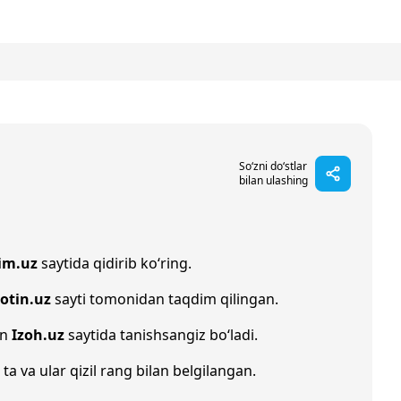
n
So‘zni do‘stlar
bilan ulashing
im.uz
saytida qidirib ko‘ring.
otin.uz
sayti tomonidan taqdim qilingan.
an
Izoh.uz
saytida tanishsangiz bo‘ladi.
ta va ular qizil rang bilan belgilangan.