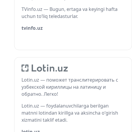
TVinfo.uz — Bugun, ertaga va keyingi hafta
uchun to‘liq teledasturlar.
tvinfo.uz
Lotin.uz — поможет транслитерировать с
узбекской кириллицы на латиницу и
обратно. Легко!
Lotin.uz — foydalanuvchilarga berilgan
matnni lotindan kirillga va aksincha o‘girish
xizmatini taklif etadi.
lotin.uz