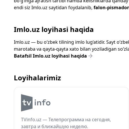
bo‘g‘inga ajratish tartibi hamda kelishiklarda qanday
endi siz
Imlo.uz
saytidan foydalanib,
falon-pismado
Imlo.uz loyihasi haqida
Imlo.uz — bu o‘zbek tilining imlo lug‘atidir. Sayt o‘
marotaba va qayta-qayta xato bilan yoziladigan so‘zlar
Batafsil Imlo.uz loyihasi haqida
Loyihalarimiz
TVinfo.uz — Телепрограмма на сегодня,
завтра и ближайшую неделю.