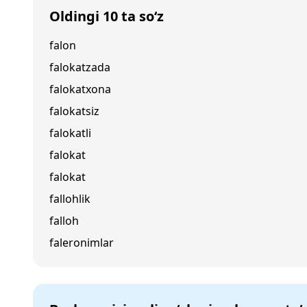
Oldingi 10 ta so‘z
falon
falokatzada
falokatxona
falokatsiz
falokatli
falokat
falokat
fallohlik
falloh
faleronimlar