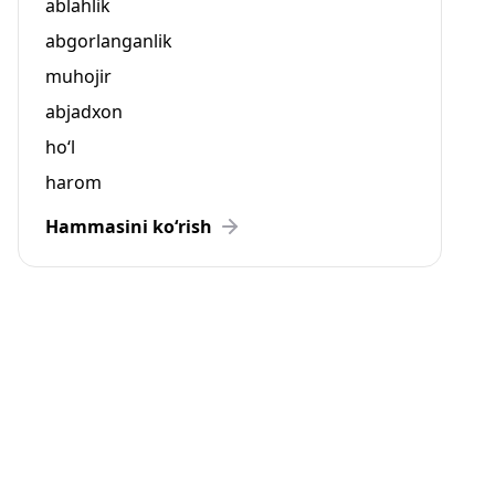
ablahlik
abgorlanganlik
muhojir
abjadxon
ho‘l
harom
Hammasini ko‘rish