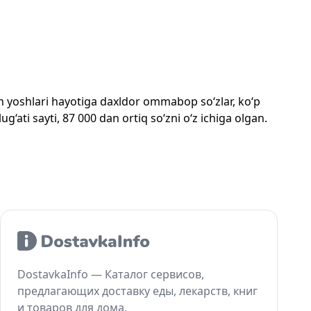
mon yoshlari hayotiga daxldor ommabop so‘zlar, ko‘p
‘ati sayti, 87 000 dan ortiq so‘zni o‘z ichiga olgan.
DostavkaInfo — Каталог сервисов,
предлагающих доставку еды, лекарств, книг
и товаров для дома.