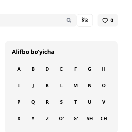
ЎЗ
0
Alifbo bo‘yicha
A
B
D
E
F
G
H
I
J
K
L
M
N
O
P
Q
R
S
T
U
V
X
Y
Z
O‘
G‘
SH
CH