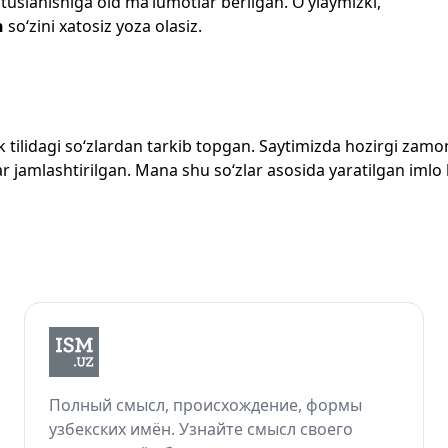
 tuslanishiga oid ma’lumotlar berilgan. O‘ylaymizki,
n
so‘zini xatosiz yoza olasiz.
zbek tilidagi so‘zlardan tarkib topgan. Saytimizda hozirgi za
 jamlashtirilgan. Mana shu so‘zlar asosida yaratilgan imlo lug
Полный смысл, происхождение, формы
узбекских имён. Узнайте смысл своего