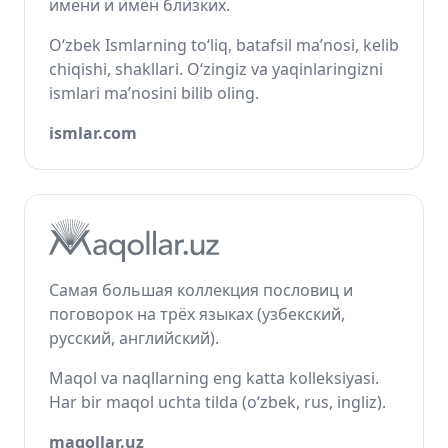
имени и имён близких.
O‘zbek Ismlarning to‘liq, batafsil ma’nosi, kelib
chiqishi, shakllari. O‘zingiz va yaqinlaringizni
ismlari ma’nosini bilib oling.
ismlar.com
Самая большая коллекция пословиц и
поговорок на трёх языках (узбекский,
русский, английский).
Maqol va naqllarning eng katta kolleksiyasi.
Har bir maqol uchta tilda (o‘zbek, rus, ingliz).
maqollar.uz