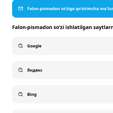
Falon-pismadon so‘ziga qo‘shimcha ma'lu
Falon-pismadon so‘zi ishlatilgan saytlar
Google
Яндекс
Bing