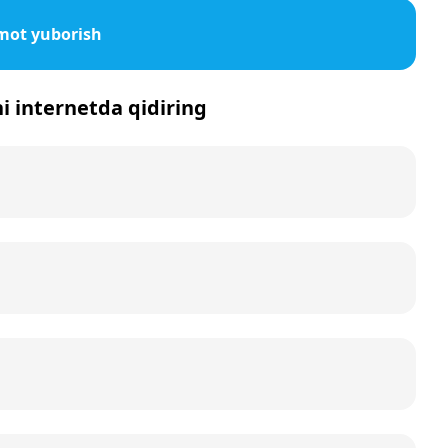
mot yuborish
ni internetda qidiring