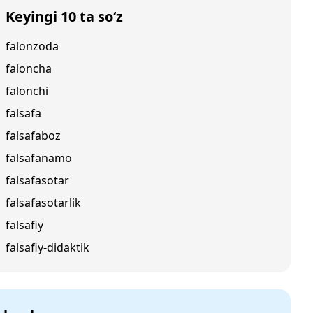
Keyingi 10 ta so‘z
falonzoda
faloncha
falonchi
falsafa
falsafaboz
falsafanamo
falsafasotar
falsafasotarlik
falsafiy
falsafiy-didaktik