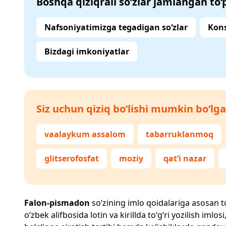
Boshqa qiziqrali so‘zlar jamlangan to
Nafsoniyatimizga tegadigan so‘zlar
Kons
Bizdagi imkoniyatlar
Siz uchun qiziq bo‘lishi mumkin bo‘lga
vaalaykum assalom
tabarruklanmoq
glitserofosfat
moziy
qat’i nazar
Falon-pismadon
so‘zining imlo qoidalariga asosan to‘
o‘zbek alifbosida lotin va kirillda to‘g‘ri yozilish im