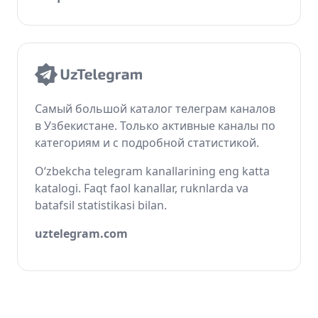
Самый большой каталог телеграм каналов
в Узбекистане. Только активные каналы по
категориям и с подробной статистикой.
O‘zbekcha telegram kanallarining eng katta
katalogi. Faqt faol kanallar, ruknlarda va
batafsil statistikasi bilan.
uztelegram.com