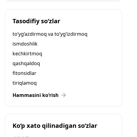
Tasodifiy so‘zlar
to‘yg‘azdirmoq va to’yg‘izdirmoq
ismdoshlik
kechkirtmoq
qashqaldoq
fitonsidlar
tiriqlamoq
Hammasini ko‘rish
Ko‘p xato qilinadigan so‘zlar