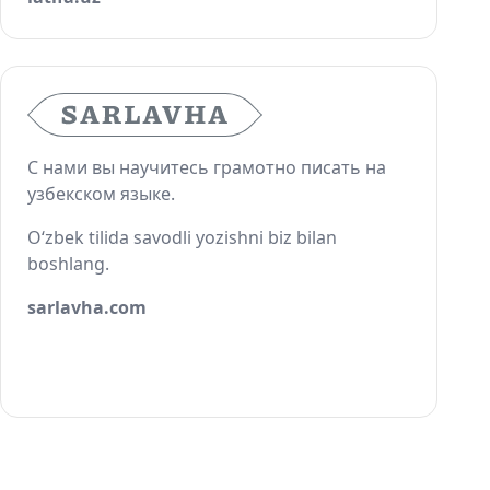
С нами вы научитесь грамотно писать на
узбекском языке.
O‘zbek tilida savodli yozishni biz bilan
boshlang.
sarlavha.com