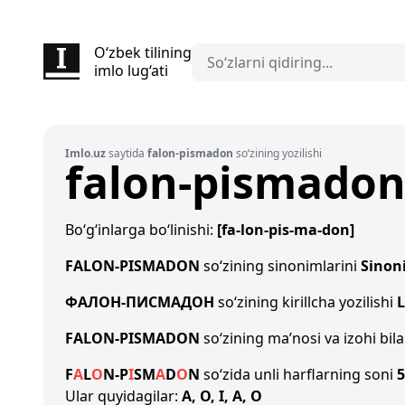
O‘zbek tilining
imlo lug‘ati
Imlo.uz
saytida
falon-pismadon
so‘zining yozilishi
falon-pismado
Bo‘g‘inlarga bo‘linishi:
[fa-lon-pis-ma-don]
FALON-PISMADON
so‘zining sinonimlarini
Sinon
ФАЛОН-ПИСМАДОН
so‘zining kirillcha yozilishi
L
FALON-PISMADON
so‘zining ma’nosi va izohi bil
F
A
L
O
N
-
P
I
S
M
A
D
O
N
so‘zida unli harflarning soni
5
Ular quyidagilar:
A, O, I, A, O