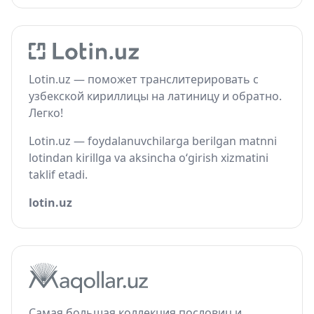
Lotin.uz — поможет транслитерировать с
узбекской кириллицы на латиницу и обратно.
Легко!
Lotin.uz — foydalanuvchilarga berilgan matnni
lotindan kirillga va aksincha o‘girish xizmatini
taklif etadi.
lotin.uz
Самая большая коллекция пословиц и