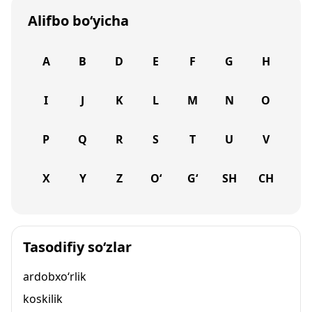
Alifbo bo‘yicha
A
B
D
E
F
G
H
I
J
K
L
M
N
O
P
Q
R
S
T
U
V
X
Y
Z
O‘
G‘
SH
CH
Tasodifiy so‘zlar
ardobxo‘rlik
koskilik