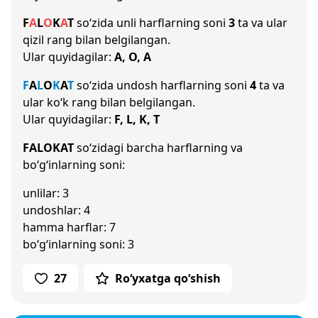
F
A
L
O
K
A
T
so‘zida unli harflarning soni
3
ta va ular
qizil rang bilan belgilangan.
Ular quyidagilar:
A, O, A
F
A
L
O
K
A
T
so‘zida undosh harflarning soni
4
ta va
ular ko‘k rang bilan belgilangan.
Ular quyidagilar:
F, L, K, T
FALOKAT
so‘zidagi barcha harflarning va
bo‘g‘inlarning soni:
unlilar: 3
undoshlar: 4
hamma harflar: 7
bo‘g‘inlarning soni: 3
27
Ro‘yxatga qo‘shish