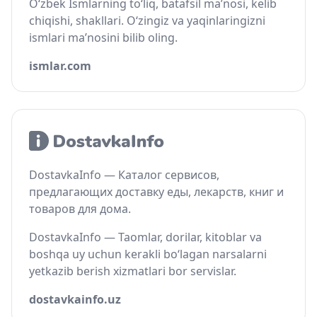
O‘zbek Ismlarning to‘liq, batafsil ma’nosi, kelib
chiqishi, shakllari. O‘zingiz va yaqinlaringizni
ismlari ma’nosini bilib oling.
ismlar.com
DostavkaInfo — Каталог сервисов,
предлагающих доставку еды, лекарств, книг и
товаров для дома.
DostavkaInfo — Taomlar, dorilar, kitoblar va
boshqa uy uchun kerakli bo‘lagan narsalarni
yetkazib berish xizmatlari bor servislar.
dostavkainfo.uz