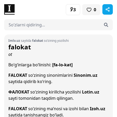
ЎЗ
0
Imlo.uz
saytida
falokat
so‘zining yozilishi
falokat
ot
Bo‘g‘inlarga bo‘linishi:
[fa-lo-kat]
FALOKAT
so‘zining sinonimlarini
Sinonim.uz
saytida qidirib ko‘ring.
ФАЛОКАТ
so‘zining kirillcha yozilishi
Lotin.uz
sayti tomonidan taqdim qilingan.
FALOKAT
so‘zining ma’nosi va izohi bilan
Izoh.uz
saytida tanishsangiz bo‘ladi.