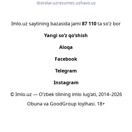
iboralar.uz
resumes.uz
havo.uz
Imlo.uz saytining bazasida jami
87 110
ta so‘z bor
Yangi so‘z qo‘shish
Aloqa
Facebook
Telegram
Instagram
© Imlo.uz — O‘zbek tilining imlo lug‘ati, 2014–2026
Obuna
va
GoodGroup
loyihasi.
18+