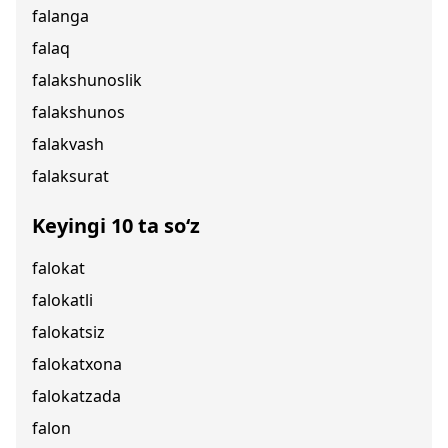
falanga
falaq
falakshunoslik
falakshunos
falakvash
falaksurat
Keyingi 10 ta so‘z
falokat
falokatli
falokatsiz
falokatxona
falokatzada
falon