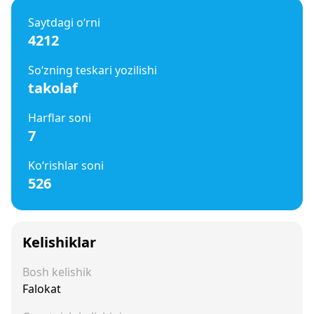
Saytdagi o‘rni
4212
So‘zning teskari yozilishi
takolaf
Harflar soni
7
Ko‘rishlar soni
526
Kelishiklar
Bosh kelishik
Falokat