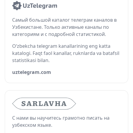
Самый большой каталог телеграм каналов в
Узбекистане. Только активные каналы по
категориям и с подробной статистикой.
O‘zbekcha telegram kanallarining eng katta
katalogi. Faqt faol kanallar, ruknlarda va batafsil
statistikasi bilan.
uztelegram.com
С нами вы научитесь грамотно писать на
узбекском языке.