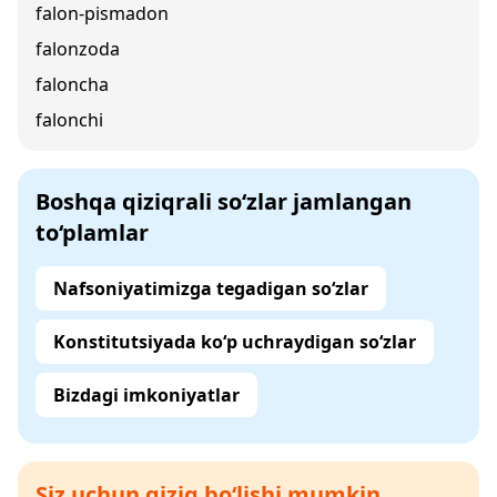
falon-pismadon
falonzoda
faloncha
falonchi
Boshqa qiziqrali so‘zlar jamlangan
to‘plamlar
Nafsoniyatimizga tegadigan so‘zlar
Konstitutsiyada ko‘p uchraydigan so‘zlar
Bizdagi imkoniyatlar
Siz uchun qiziq bo‘lishi mumkin