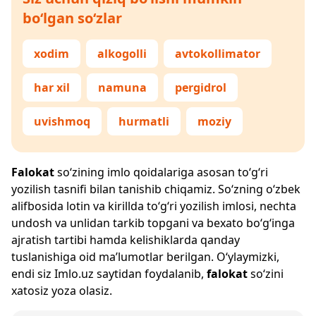
bo‘lgan so‘zlar
xodim
alkogolli
avtokollimator
har xil
namuna
pergidrol
uvishmoq
hurmatli
moziy
Falokat
so‘zining imlo qoidalariga asosan to‘g‘ri
yozilish tasnifi bilan tanishib chiqamiz. So‘zning o‘zbek
alifbosida lotin va kirillda to‘g‘ri yozilish imlosi, nechta
undosh va unlidan tarkib topgani va bexato bo‘g‘inga
ajratish tartibi hamda kelishiklarda qanday
tuslanishiga oid ma’lumotlar berilgan. O‘ylaymizki,
endi siz
Imlo.uz
saytidan foydalanib,
falokat
so‘zini
xatosiz yoza olasiz.