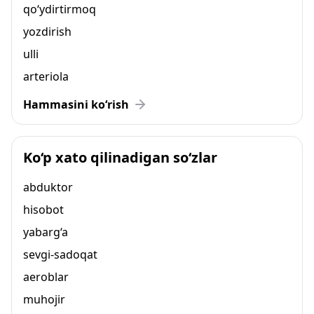
qo‘ydirtirmoq
yozdirish
ulli
arteriola
Hammasini ko‘rish
Ko‘p xato qilinadigan so‘zlar
abduktor
hisobot
yabarg‘a
sevgi-sadoqat
aeroblar
muhojir