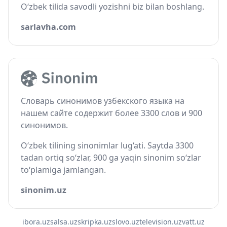
O‘zbek tilida savodli yozishni biz bilan boshlang.
sarlavha.com
Словарь синонимов узбекского языка на
нашем сайте содержит более 3300 слов и 900
синонимов.
O‘zbek tilining sinonimlar lug‘ati. Saytda 3300
tadan ortiq so‘zlar, 900 ga yaqin sinonim so‘zlar
to‘plamiga jamlangan.
sinonim.uz
ibora.uz
salsa.uz
skripka.uz
slovo.uz
television.uz
vatt.uz