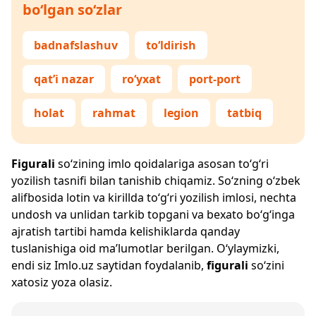
bo‘lgan so‘zlar
badnafslashuv
to‘ldirish
qat’i nazar
ro‘yxat
port-port
holat
rahmat
legion
tatbiq
Figurali
so‘zining imlo qoidalariga asosan to‘g‘ri
yozilish tasnifi bilan tanishib chiqamiz. So‘zning o‘zbek
alifbosida lotin va kirillda to‘g‘ri yozilish imlosi, nechta
undosh va unlidan tarkib topgani va bexato bo‘g‘inga
ajratish tartibi hamda kelishiklarda qanday
tuslanishiga oid ma’lumotlar berilgan. O‘ylaymizki,
endi siz
Imlo.uz
saytidan foydalanib,
figurali
so‘zini
xatosiz yoza olasiz.