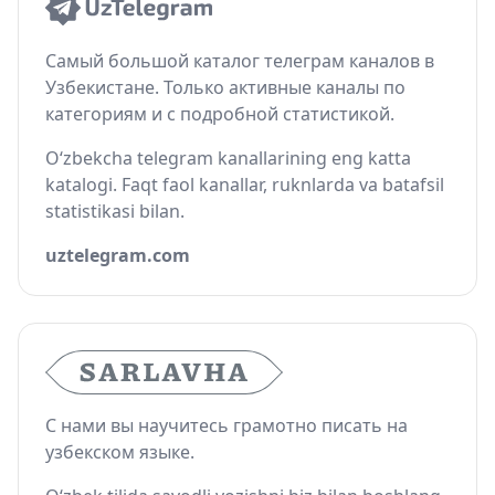
Самый большой каталог телеграм каналов в
Узбекистане. Только активные каналы по
категориям и с подробной статистикой.
O‘zbekcha telegram kanallarining eng katta
katalogi. Faqt faol kanallar, ruknlarda va batafsil
statistikasi bilan.
uztelegram.com
С нами вы научитесь грамотно писать на
узбекском языке.