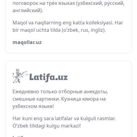
поговорок на трёх языках (узбекский, русский,
английский).
Maqol va naqllarning eng katta kolleksiyasi. Har
bir maqol uchta tilda (o‘zbek, rus, ingliz).
maqollar.uz
Ежедневно только отборные анекдоты,
смешные картинки. Кузница юмора на
узбекском языке!
Har kuni eng sara latifalar va kulguli rasmlar.
O‘zbek tilidagi kulgu markazi!