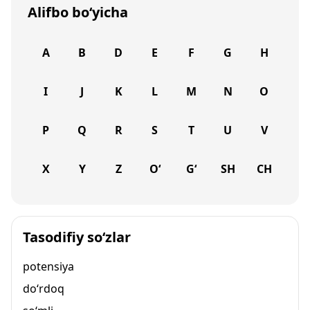
Alifbo bo‘yicha
A
B
D
E
F
G
H
I
J
K
L
M
N
O
P
Q
R
S
T
U
V
X
Y
Z
O‘
G‘
SH
CH
Tasodifiy so‘zlar
potensiya
do‘rdoq