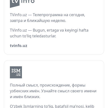
TVinfo.uz — Телепрограмма на сегодня,
завтра и ближайшую неделю.
TVinfo.uz — Bugun, ertaga va keyingi hafta
uchun to‘liq teledasturlar.
tvinfo.uz
Полный смысл, происхождение, формы
узбекских имён. Узнайте смысл своего имени
и имён близких.
O‘zbek Ismlarning to‘liq, batafsil ma’nosi, kelib