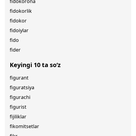
fidokorona
fidokorlik
fidokor
fidoiylar
fido
fider
Keyingi 10 ta so‘z
figurant
figuratsiya
figurachi
figurist
fijiliklar
fikomitsetlar