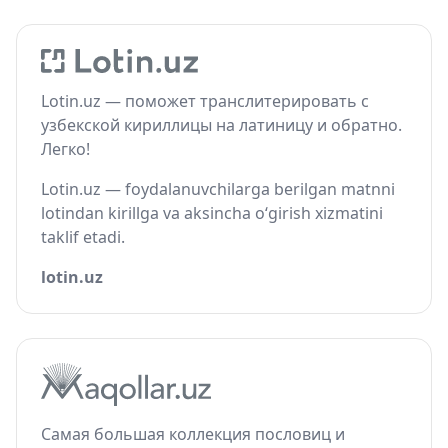
Lotin.uz — поможет транслитерировать с
узбекской кириллицы на латиницу и обратно.
Легко!
Lotin.uz — foydalanuvchilarga berilgan matnni
lotindan kirillga va aksincha o‘girish xizmatini
taklif etadi.
lotin.uz
Самая большая коллекция пословиц и