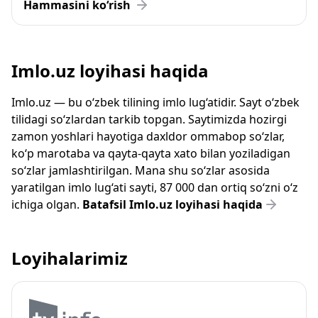
Hammasini ko‘rish
Imlo.uz loyihasi haqida
Imlo.uz — bu o‘zbek tilining imlo lug‘atidir. Sayt o‘zbek
tilidagi so‘zlardan tarkib topgan. Saytimizda hozirgi
zamon yoshlari hayotiga daxldor ommabop so‘zlar,
ko‘p marotaba va qayta-qayta xato bilan yoziladigan
so‘zlar jamlashtirilgan. Mana shu so‘zlar asosida
yaratilgan imlo lug‘ati sayti, 87 000 dan ortiq so‘zni o‘z
ichiga olgan.
Batafsil Imlo.uz loyihasi haqida
Loyihalarimiz