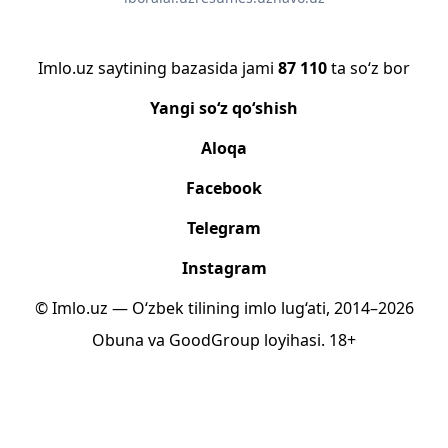
Imlo.uz saytining bazasida jami
87 110
ta so‘z bor
Yangi so‘z qo‘shish
Aloqa
Facebook
Telegram
Instagram
© Imlo.uz — O‘zbek tilining imlo lug‘ati, 2014–2026
Obuna
va
GoodGroup
loyihasi.
18+