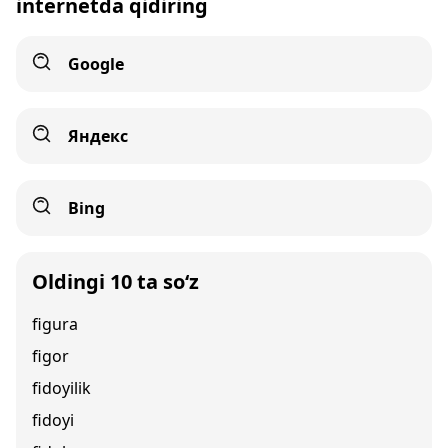
internetda qidiring
Google
Яндекс
Bing
Oldingi 10 ta so‘z
figura
figor
fidoyilik
fidoyi