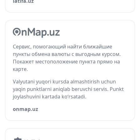
latifa.uz
Сервис, помогающий найти ближайшие
пункты обмена валюты с выгодным курсом.
Покажет местоположение пункта прямо на
карте.
Valyutani yuqori kursda almashtirish uchun
yaqin punktlarni aniqlab beruvchi servis. Punkt
joylashuvini kartada ko‘rsatadi.
onmap.uz