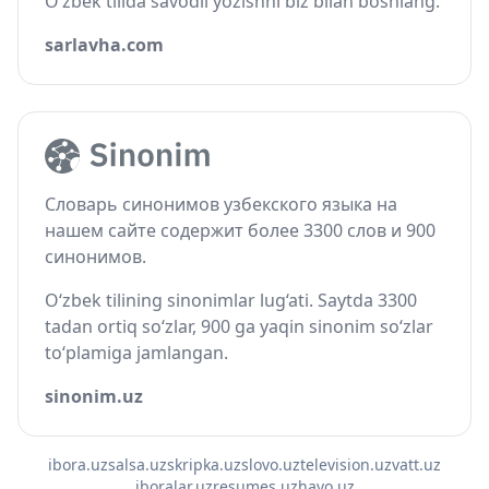
O‘zbek tilida savodli yozishni biz bilan boshlang.
sarlavha.com
Словарь синонимов узбекского языка на
нашем сайте содержит более 3300 слов и 900
синонимов.
O‘zbek tilining sinonimlar lug‘ati. Saytda 3300
tadan ortiq so‘zlar, 900 ga yaqin sinonim so‘zlar
to‘plamiga jamlangan.
sinonim.uz
ibora.uz
salsa.uz
skripka.uz
slovo.uz
television.uz
vatt.uz
iboralar.uz
resumes.uz
havo.uz