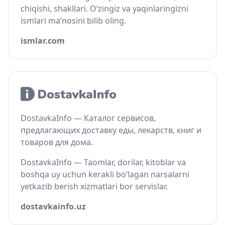
chiqishi, shakllari. O‘zingiz va yaqinlaringizni
ismlari ma’nosini bilib oling.
ismlar.com
DostavkaInfo — Каталог сервисов,
предлагающих доставку еды, лекарств, книг и
товаров для дома.
DostavkaInfo — Taomlar, dorilar, kitoblar va
boshqa uy uchun kerakli bo‘lagan narsalarni
yetkazib berish xizmatlari bor servislar.
dostavkainfo.uz