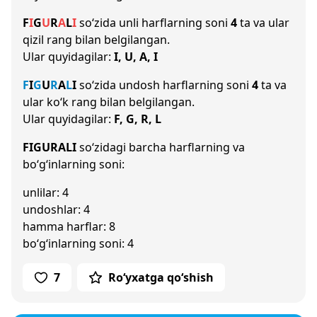
F
I
G
U
R
A
L
I
so‘zida unli harflarning soni
4
ta va ular
qizil rang bilan belgilangan.
Ular quyidagilar:
I, U, A, I
F
I
G
U
R
A
L
I
so‘zida undosh harflarning soni
4
ta va
ular ko‘k rang bilan belgilangan.
Ular quyidagilar:
F, G, R, L
FIGURALI
so‘zidagi barcha harflarning va
bo‘g‘inlarning soni:
unlilar: 4
undoshlar: 4
hamma harflar: 8
bo‘g‘inlarning soni: 4
7
Ro‘yxatga qo‘shish