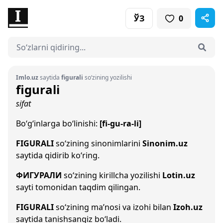
ЎЗ
0
Imlo.uz
saytida
figurali
so‘zining yozilishi
figurali
sifat
Bo‘g‘inlarga bo‘linishi:
[fi-gu-ra-li]
FIGURALI
so‘zining sinonimlarini
Sinonim.uz
saytida qidirib ko‘ring.
ФИГУРАЛИ
so‘zining kirillcha yozilishi
Lotin.uz
sayti tomonidan taqdim qilingan.
FIGURALI
so‘zining ma’nosi va izohi bilan
Izoh.uz
saytida tanishsangiz bo‘ladi.