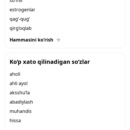
so‘mli
estrogenlar
qag‘-qug‘
qirg‘oqlab
Hammasini ko‘rish
Ko‘p xato qilinadigan so‘zlar
aholi
ahli ayol
aksshu’la
abadiylash
muhandis
hissa