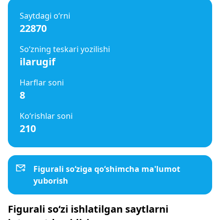
Saytdagi o‘rni
22870
So‘zning teskari yozilishi
ilarugif
Harflar soni
8
Ko‘rishlar soni
210
Figurali so‘ziga qo‘shimcha ma'lumot
yuborish
Figurali so‘zi ishlatilgan saytlarni