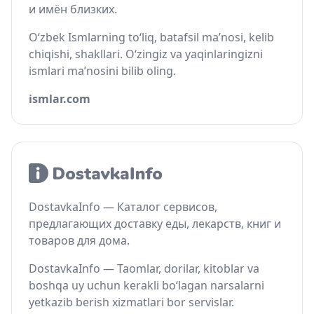
и имён близких.
O‘zbek Ismlarning to‘liq, batafsil ma’nosi, kelib
chiqishi, shakllari. O‘zingiz va yaqinlaringizni
ismlari ma’nosini bilib oling.
ismlar.com
DostavkaInfo — Каталог сервисов,
предлагающих доставку еды, лекарств, книг и
товаров для дома.
DostavkaInfo — Taomlar, dorilar, kitoblar va
boshqa uy uchun kerakli bo‘lagan narsalarni
yetkazib berish xizmatlari bor servislar.