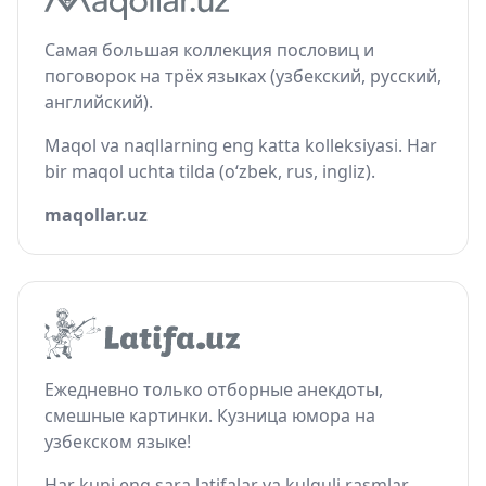
Самая большая коллекция пословиц и
поговорок на трёх языках (узбекский, русский,
английский).
Maqol va naqllarning eng katta kolleksiyasi. Har
bir maqol uchta tilda (o‘zbek, rus, ingliz).
maqollar.uz
Ежедневно только отборные анекдоты,
смешные картинки. Кузница юмора на
узбекском языке!
Har kuni eng sara latifalar va kulguli rasmlar.