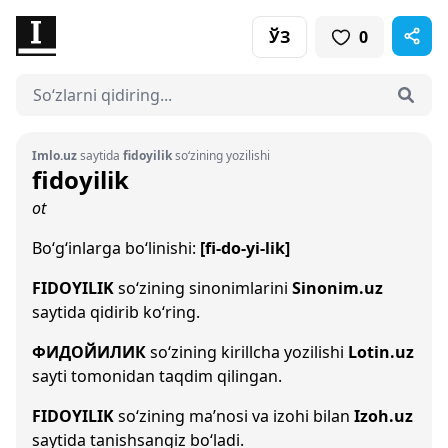
ЎЗ
0
Imlo.uz
saytida
fidoyilik
so‘zining yozilishi
fidoyilik
ot
Bo‘g‘inlarga bo‘linishi:
[fi-do-yi-lik]
FIDOYILIK
so‘zining sinonimlarini
Sinonim.uz
saytida qidirib ko‘ring.
ФИДОЙИЛИК
so‘zining kirillcha yozilishi
Lotin.uz
sayti tomonidan taqdim qilingan.
FIDOYILIK
so‘zining ma’nosi va izohi bilan
Izoh.uz
saytida tanishsangiz bo‘ladi.