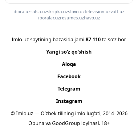
ibora.uz
salsa.uz
skripka.uz
slovo.uz
television.uz
vatt.uz
iboralar.uz
resumes.uz
havo.uz
Imlo.uz saytining bazasida jami
87 110
ta so‘z bor
Yangi so‘z qo‘shish
Aloqa
Facebook
Telegram
Instagram
© Imlo.uz — O‘zbek tilining imlo lug‘ati, 2014–2026
Obuna
va
GoodGroup
loyihasi.
18+