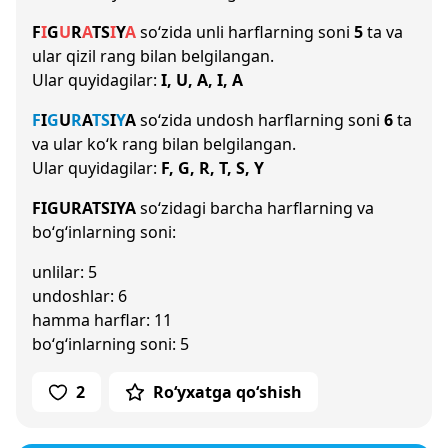
F
I
G
U
R
A
T
S
I
Y
A
so‘zida unli harflarning soni
5
ta va
ular qizil rang bilan belgilangan.
Ular quyidagilar:
I, U, A, I, A
F
I
G
U
R
A
T
S
I
Y
A
so‘zida undosh harflarning soni
6
ta
va ular ko‘k rang bilan belgilangan.
Ular quyidagilar:
F, G, R, T, S, Y
FIGURATSIYA
so‘zidagi barcha harflarning va
bo‘g‘inlarning soni:
unlilar: 5
undoshlar: 6
hamma harflar: 11
bo‘g‘inlarning soni: 5
2
Ro‘yxatga qo‘shish