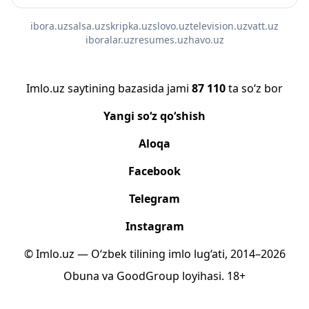
ibora.uz
salsa.uz
skripka.uz
slovo.uz
television.uz
vatt.uz
iboralar.uz
resumes.uz
havo.uz
Imlo.uz saytining bazasida jami
87 110
ta so‘z bor
Yangi so‘z qo‘shish
Aloqa
Facebook
Telegram
Instagram
© Imlo.uz — O‘zbek tilining imlo lug‘ati, 2014–2026
Obuna
va
GoodGroup
loyihasi.
18+