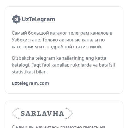
Самый большой каталог телеграм каналов в
Узбекистане. Только активные каналы по
категориям и с подробной статистикой.
O‘zbekcha telegram kanallarining eng katta
katalogi. Faqt faol kanallar, ruknlarda va batafsil
statistikasi bilan.
uztelegram.com
С нами вы научитесь грамотно писать на