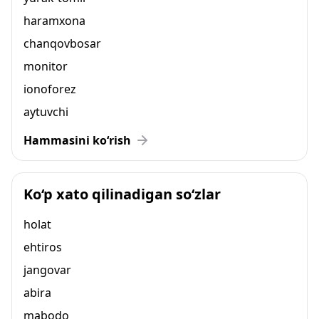
haramxona
chanqovbosar
monitor
ionoforez
aytuvchi
Hammasini ko‘rish
Ko‘p xato qilinadigan so‘zlar
holat
ehtiros
jangovar
abira
mabodo