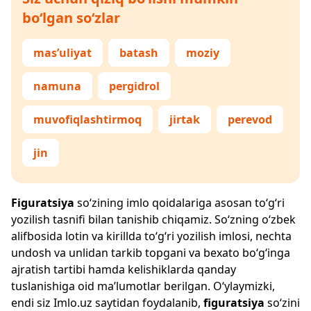
bo‘lgan so‘zlar
mas’uliyat
batash
moziy
namuna
pergidrol
muvofiqlashtirmoq
jirtak
perevod
jin
Figuratsiya
so‘zining imlo qoidalariga asosan to‘g‘ri
yozilish tasnifi bilan tanishib chiqamiz. So‘zning o‘zbek
alifbosida lotin va kirillda to‘g‘ri yozilish imlosi, nechta
undosh va unlidan tarkib topgani va bexato bo‘g‘inga
ajratish tartibi hamda kelishiklarda qanday
tuslanishiga oid ma’lumotlar berilgan. O‘ylaymizki,
endi siz
Imlo.uz
saytidan foydalanib,
figuratsiya
so‘zini