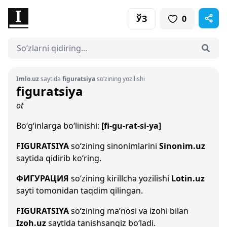
ЎЗ
0
Imlo.uz
saytida
figuratsiya
so‘zining yozilishi
figuratsiya
ot
Bo‘g‘inlarga bo‘linishi:
[fi-gu-rat-si-ya]
FIGURATSIYA
so‘zining sinonimlarini
Sinonim.uz
saytida qidirib ko‘ring.
ФИГУРАЦИЯ
so‘zining kirillcha yozilishi
Lotin.uz
sayti tomonidan taqdim qilingan.
FIGURATSIYA
so‘zining ma’nosi va izohi bilan
Izoh.uz
saytida tanishsangiz bo‘ladi.