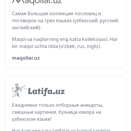
Самая большая коллекция пословиц и
поговорок на трёх языках (узбекский, русский,
английский).
Maqol va naqllarning eng katta kolleksiyasi. Har
bir maqol uchta tilda (o‘zbek, rus, ingliz).
maqollar.uz
Ежедневно только отборные анекдоты,
смешные картинки. Кузница юмора на
узбекском языке!
Har kuni eng sara latifalar va kulguli rasmlar.