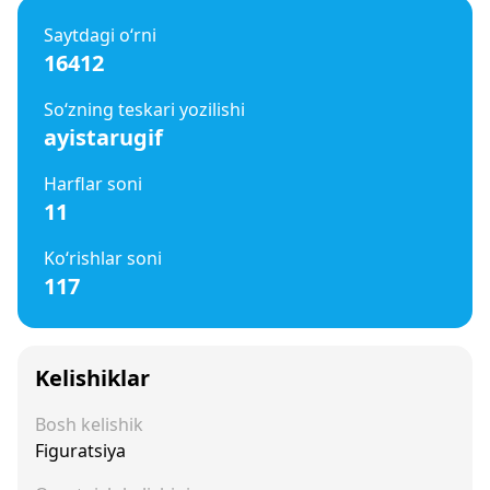
Saytdagi o‘rni
16412
So‘zning teskari yozilishi
ayistarugif
Harflar soni
11
Ko‘rishlar soni
117
Kelishiklar
Bosh kelishik
Figuratsiya