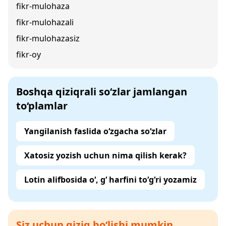
fikr-mulohaza
fikr-mulohazali
fikr-mulohazasiz
fikr-oy
Boshqa qiziqrali so‘zlar jamlangan
to‘plamlar
Yangilanish faslida o‘zgacha so‘zlar
Xatosiz yozish uchun nima qilish kerak?
Lotin alifbosida o‘, g‘ harfini to‘g‘ri yozamiz
Siz uchun qiziq bo‘lishi mumkin