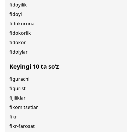
fidoyilik
fidoyi
fidokorona
fidokorlik
fidokor
fidoiylar
Keyingi 10 ta so‘z
figurachi
figurist
fijiliklar
fikomitsetlar
fikr
fikr-farosat