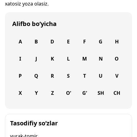
xatosiz yoza olasiz.
Alifbo bo‘yicha
A
B
D
E
F
G
H
I
J
K
L
M
N
O
P
Q
R
S
T
U
V
X
Y
Z
O‘
G‘
SH
CH
Tasodifiy so‘zlar
yurak-tomir