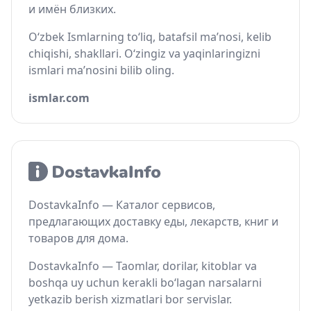
и имён близких.
O‘zbek Ismlarning to‘liq, batafsil ma’nosi, kelib
chiqishi, shakllari. O‘zingiz va yaqinlaringizni
ismlari ma’nosini bilib oling.
ismlar.com
DostavkaInfo — Каталог сервисов,
предлагающих доставку еды, лекарств, книг и
товаров для дома.
DostavkaInfo — Taomlar, dorilar, kitoblar va
boshqa uy uchun kerakli bo‘lagan narsalarni
yetkazib berish xizmatlari bor servislar.