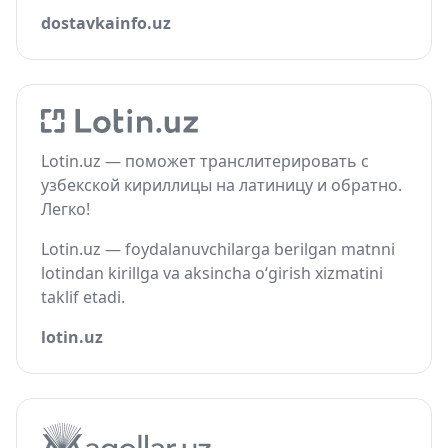
dostavkainfo.uz
Lotin.uz — поможет транслитерировать с
узбекской кириллицы на латиницу и обратно.
Легко!
Lotin.uz — foydalanuvchilarga berilgan matnni
lotindan kirillga va aksincha o‘girish xizmatini
taklif etadi.
lotin.uz