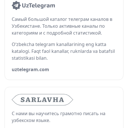
Самый большой каталог телеграм каналов в
Узбекистане. Только активные каналы по
категориям и с подробной статистикой.
O‘zbekcha telegram kanallarining eng katta
katalogi. Faqt faol kanallar, ruknlarda va batafsil
statistikasi bilan.
uztelegram.com
С нами вы научитесь грамотно писать на
узбекском языке.