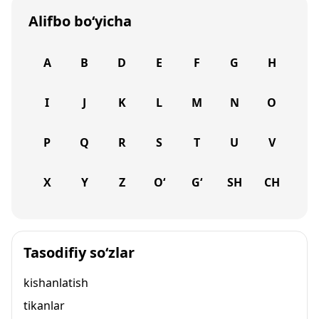
Alifbo bo‘yicha
A
B
D
E
F
G
H
I
J
K
L
M
N
O
P
Q
R
S
T
U
V
X
Y
Z
O‘
G‘
SH
CH
Tasodifiy so‘zlar
kishanlatish
tikanlar