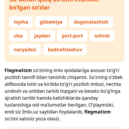
bo‘lgan so‘zlar
loyiha
glikemiya
dugonalashish
uka
jaydari
port-port
xohish
naryadsiz
badnafslashuv
Flegmatizm
so‘zining imlo qoidalariga asosan to‘g‘ri
yozilish tasnifi bilan tanishib chiqamiz. So‘zning o‘zbek
alifbosida lotin va kirillda to‘g‘ri yozilish imlosi, nechta
undosh va unlidan tarkib topgani va bexato bo‘g‘inga
ajratish tartibi hamda kelishiklarda qanday
tuslanishiga oid ma’lumotlar berilgan. O‘ylaymizki,
endi siz
Imlo.uz
saytidan foydalanib,
flegmatizm
so‘zini xatosiz yoza olasiz.