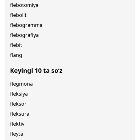
flebotomiya
flebolit
flebogramma
flebografiya
flebit
flang
Keyingi 10 ta so‘z
flegmona
fleksiya
fleksor
fleksura
flektiv
fleyta