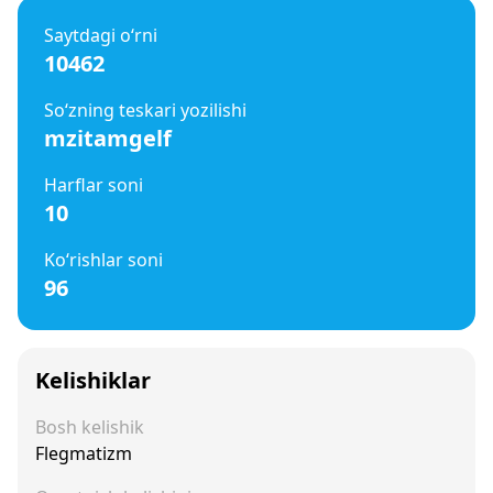
Saytdagi o‘rni
10462
So‘zning teskari yozilishi
mzitamgelf
Harflar soni
10
Ko‘rishlar soni
96
Kelishiklar
Bosh kelishik
Flegmatizm