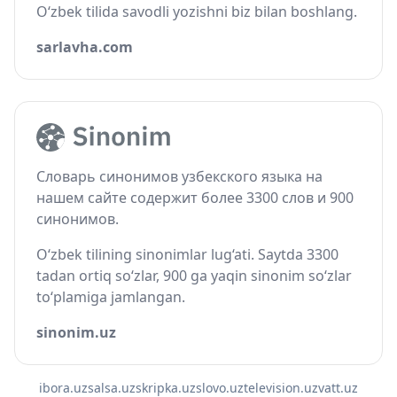
O‘zbek tilida savodli yozishni biz bilan boshlang.
sarlavha.com
Словарь синонимов узбекского языка на
нашем сайте содержит более 3300 слов и 900
синонимов.
O‘zbek tilining sinonimlar lug‘ati. Saytda 3300
tadan ortiq so‘zlar, 900 ga yaqin sinonim so‘zlar
to‘plamiga jamlangan.
sinonim.uz
ibora.uz
salsa.uz
skripka.uz
slovo.uz
television.uz
vatt.uz