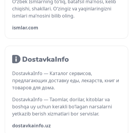
O‘zbek Ismlarning to‘liq, batafsil ma’nosi, kelib
chiqishi, shakllari. O‘zingiz va yaqinlaringizni
ismlari ma’nosini bilib oling.
ismlar.com
DostavkaInfo — Каталог сервисов,
предлагающих доставку еды, лекарств, книг и
товаров для дома.
DostavkaInfo — Taomlar, dorilar, kitoblar va
boshqa uy uchun kerakli bo‘lagan narsalarni
yetkazib berish xizmatlari bor servislar.
dostavkainfo.uz