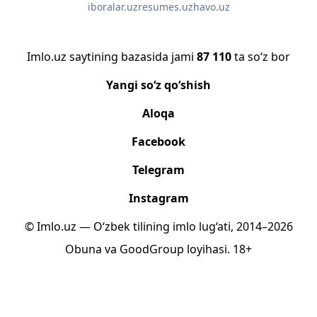
iboralar.uz
resumes.uz
havo.uz
Imlo.uz saytining bazasida jami
87 110
ta so‘z bor
Yangi so‘z qo‘shish
Aloqa
Facebook
Telegram
Instagram
© Imlo.uz — O‘zbek tilining imlo lug‘ati, 2014–2026
Obuna
va
GoodGroup
loyihasi.
18+