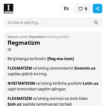
ЎЗ
0
Imlo.uz
saytida
flegmatizm
so‘zining yozilishi
flegmatizm
ot
Bo‘g‘inlarga bo‘linishi:
[fleg-ma-tizm]
FLEGMATIZM
so‘zining sinonimlarini
Sinonim.uz
saytida qidirib ko‘ring.
ФЛЕГМАТИЗМ
so‘zining kirillcha yozilishi
Lotin.uz
sayti tomonidan taqdim qilingan.
FLEGMATIZM
so‘zining ma’nosi va izohi bilan
Izoh.uz
saytida tanishsangiz bo‘ladi.