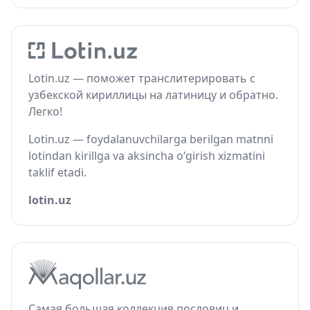
Lotin.uz — поможет транслитерировать с
узбекской кириллицы на латиницу и обратно.
Легко!
Lotin.uz — foydalanuvchilarga berilgan matnni
lotindan kirillga va aksincha o‘girish xizmatini
taklif etadi.
lotin.uz
Самая большая коллекция пословиц и