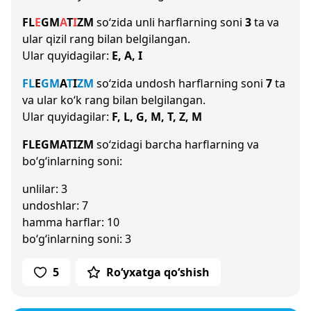
F
L
E
G
M
A
T
I
Z
M
so‘zida unli harflarning soni
3
ta va
ular qizil rang bilan belgilangan.
Ular quyidagilar:
E, A, I
F
L
E
G
M
A
T
I
Z
M
so‘zida undosh harflarning soni
7
ta
va ular ko‘k rang bilan belgilangan.
Ular quyidagilar:
F, L, G, M, T, Z, M
FLEGMATIZM
so‘zidagi barcha harflarning va
bo‘g‘inlarning soni:
unlilar: 3
undoshlar: 7
hamma harflar: 10
bo‘g‘inlarning soni: 3
5
Ro‘yxatga qo‘shish