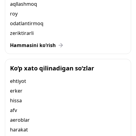
aqllashmoq
roy
odatlantirmoq
zeriktirarli
Hammasini ko‘rish
Ko‘p xato qilinadigan so‘zlar
ehtiyot
erker
hissa
afv
aeroblar
harakat