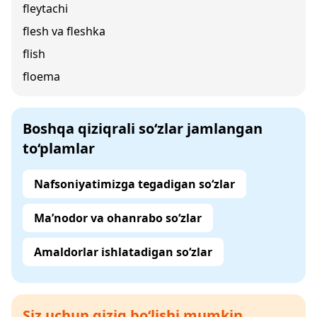
fleytachi
flesh va fleshka
flish
floema
Boshqa qiziqrali so‘zlar jamlangan
to‘plamlar
Nafsoniyatimizga tegadigan so‘zlar
Ma’nodor va ohanrabo so‘zlar
Amaldorlar ishlatadigan so‘zlar
Siz uchun qiziq bo‘lishi mumkin