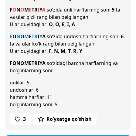
F
O
N
O
M
E
T
R
I
Y
A
so‘zida unli harflarning soni
5
ta
va ular qizil rang bilan belgilangan.
Ular quyidagilar:
O, O, E, I, A
F
O
N
O
M
E
T
R
I
Y
A
so‘zida undosh harflarning soni
6
ta va ular ko‘k rang bilan belgilangan.
Ular quyidagilar:
F, N, M, T, R, Y
FONOMETRIYA
so‘zidagi barcha harflarning va
bo‘g‘inlarning soni:
unlilar: 5
undoshlar: 6
hamma harflar: 11
bo‘g‘inlarning soni: 5
3
Ro‘yxatga qo‘shish