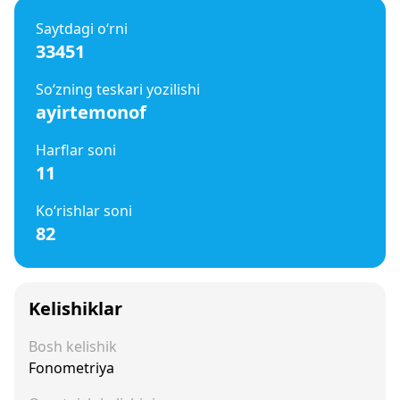
Saytdagi o‘rni
33451
So‘zning teskari yozilishi
ayirtemonof
Harflar soni
11
Ko‘rishlar soni
82
Kelishiklar
Bosh kelishik
Fonometriya