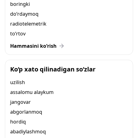
boringki
do‘rdaymoq
radiotelemetrik
to‘rtov
Hammasini ko‘rish
Ko‘p xato qilinadigan so‘zlar
uzilish
assalomu alaykum
jangovar
abgorlanmoq
hordiq
abadiylashmoq