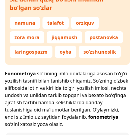
bo‘lgan so‘zlar
namuna
talafot
orziquv
zora-mora
jiqqamush
postanovka
laringospazm
oyba
so‘zshunoslik
Fonometriya
so‘zining imlo qoidalariga asosan to‘g‘ri
yozilish tasnifi bilan tanishib chiqamiz. So‘zning o‘zbek
alifbosida lotin va kirillda to‘g‘ri yozilish imlosi, nechta
undosh va unlidan tarkib topgani va bexato bo‘g‘inga
ajratish tartibi hamda kelishiklarda qanday
tuslanishiga oid ma’lumotlar berilgan. O‘ylaymizki,
endi siz
Imlo.uz
saytidan foydalanib,
fonometriya
so‘zini xatosiz yoza olasiz.