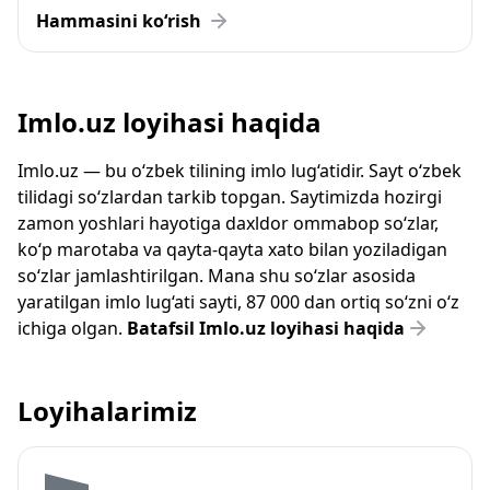
Hammasini ko‘rish
Imlo.uz loyihasi haqida
Imlo.uz — bu o‘zbek tilining imlo lug‘atidir. Sayt o‘zbek
tilidagi so‘zlardan tarkib topgan. Saytimizda hozirgi
zamon yoshlari hayotiga daxldor ommabop so‘zlar,
ko‘p marotaba va qayta-qayta xato bilan yoziladigan
so‘zlar jamlashtirilgan. Mana shu so‘zlar asosida
yaratilgan imlo lug‘ati sayti, 87 000 dan ortiq so‘zni o‘z
ichiga olgan.
Batafsil Imlo.uz loyihasi haqida
Loyihalarimiz