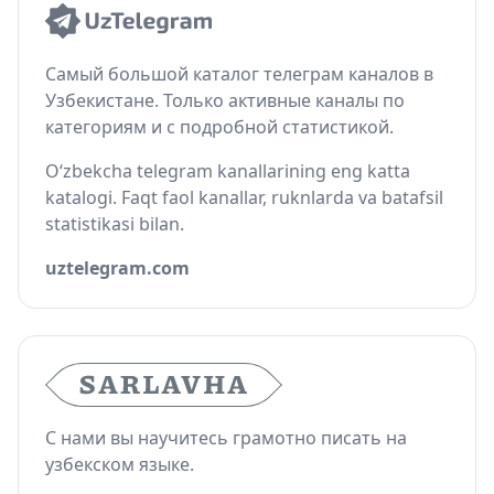
Самый большой каталог телеграм каналов в
Узбекистане. Только активные каналы по
категориям и с подробной статистикой.
O‘zbekcha telegram kanallarining eng katta
katalogi. Faqt faol kanallar, ruknlarda va batafsil
statistikasi bilan.
uztelegram.com
С нами вы научитесь грамотно писать на
узбекском языке.