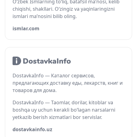
O‘zbek Ismlarning to‘liq, batafsil ma’nosi, kelib
chiqishi, shakllari. O‘zingiz va yaqinlaringizni
ismlari ma’nosini bilib oling.
ismlar.com
DostavkaInfo — Каталог сервисов,
предлагающих доставку еды, лекарств, книг и
товаров для дома.
DostavkaInfo — Taomlar, dorilar, kitoblar va
boshqa uy uchun kerakli bo‘lagan narsalarni
yetkazib berish xizmatlari bor servislar.
dostavkainfo.uz