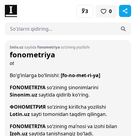
ЎЗ
0
Imlo.uz
saytida
fonometriya
so‘zining yozilishi
fonometriya
ot
Bo‘g‘inlarga bo‘linishi:
[fo-no-met-ri-ya]
FONOMETRIYA
so‘zining sinonimlarini
Sinonim.uz
saytida qidirib ko‘ring.
ФОНОМЕТРИЯ
so‘zining kirillcha yozilishi
Lotin.uz
sayti tomonidan taqdim qilingan.
FONOMETRIYA
so‘zining ma’nosi va izohi bilan
Izoh.uz
saytida tanishsangiz bo‘ladi.