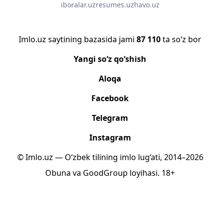
iboralar.uz
resumes.uz
havo.uz
Imlo.uz saytining bazasida jami
87 110
ta so‘z bor
Yangi so‘z qo‘shish
Aloqa
Facebook
Telegram
Instagram
© Imlo.uz — O‘zbek tilining imlo lug‘ati, 2014–2026
Obuna
va
GoodGroup
loyihasi.
18+