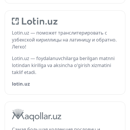
Lotin.uz — поможет транслитерировать с
узбекской кириллицы на латиницу и обратно.
Легко!
Lotin.uz — foydalanuvchilarga berilgan matnni
lotindan kirillga va aksincha o‘girish xizmatini
taklif etadi.
lotin.uz
Самая большая коллекция пословиц и