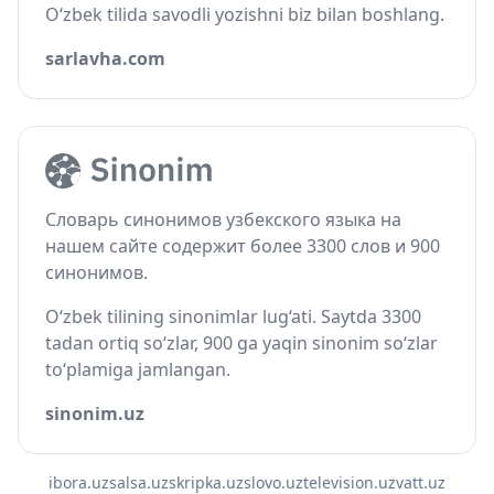
O‘zbek tilida savodli yozishni biz bilan boshlang.
sarlavha.com
Словарь синонимов узбекского языка на
нашем сайте содержит более 3300 слов и 900
синонимов.
O‘zbek tilining sinonimlar lug‘ati. Saytda 3300
tadan ortiq so‘zlar, 900 ga yaqin sinonim so‘zlar
to‘plamiga jamlangan.
sinonim.uz
ibora.uz
salsa.uz
skripka.uz
slovo.uz
television.uz
vatt.uz