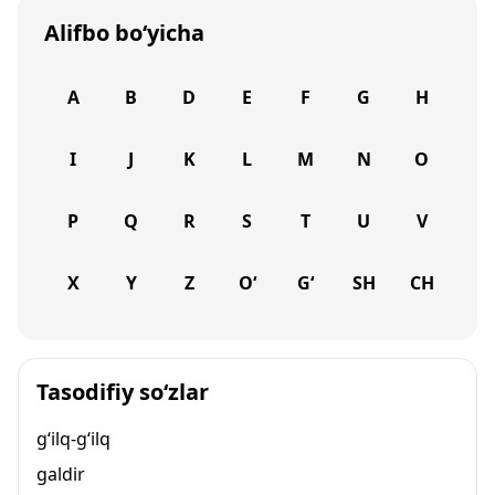
Alifbo bo‘yicha
A
B
D
E
F
G
H
I
J
K
L
M
N
O
P
Q
R
S
T
U
V
X
Y
Z
O‘
G‘
SH
CH
Tasodifiy so‘zlar
g‘ilq-g‘ilq
galdir