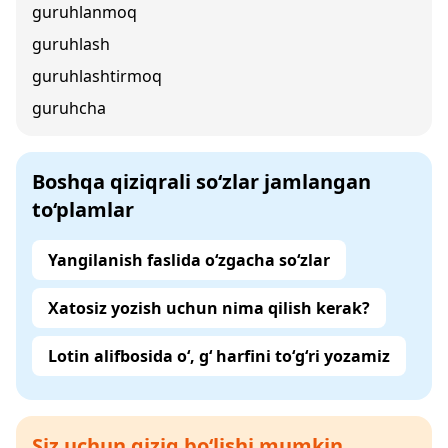
guruhlanmoq
guruhlash
guruhlashtirmoq
guruhcha
Boshqa qiziqrali so‘zlar jamlangan
to‘plamlar
Yangilanish faslida o‘zgacha so‘zlar
Xatosiz yozish uchun nima qilish kerak?
Lotin alifbosida o‘, g‘ harfini to‘g‘ri yozamiz
Siz uchun qiziq bo‘lishi mumkin