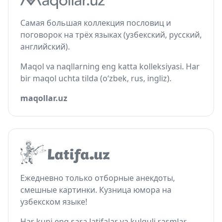
Самая большая коллекция пословиц и
поговорок на трёх языках (узбекский, русский,
английский).
Maqol va naqllarning eng katta kolleksiyasi. Har
bir maqol uchta tilda (o‘zbek, rus, ingliz).
maqollar.uz
Ежедневно только отборные анекдоты,
смешные картинки. Кузница юмора на
узбекском языке!
Har kuni eng sara latifalar va kulguli rasmlar.