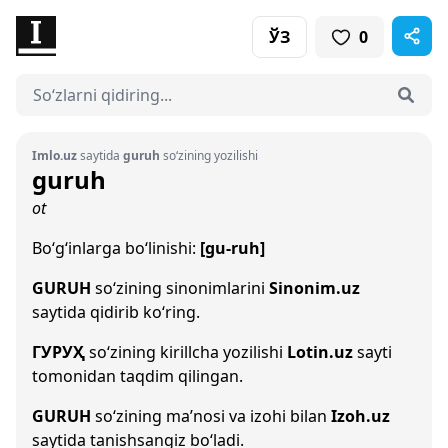
ЎЗ
0
Imlo.uz
saytida
guruh
so‘zining yozilishi
guruh
ot
Bo‘g‘inlarga bo‘linishi:
[gu-ruh]
GURUH
so‘zining sinonimlarini
Sinonim.uz
saytida qidirib ko‘ring.
ГУРУҲ
so‘zining kirillcha yozilishi
Lotin.uz
sayti
tomonidan taqdim qilingan.
GURUH
so‘zining ma’nosi va izohi bilan
Izoh.uz
saytida tanishsangiz bo‘ladi.