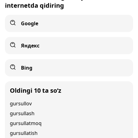
internetda qidiring
Google
Яндекс
Bing
Oldingi 10 ta so‘z
gursullov
gursullash
gursullatmoq
gursullatish