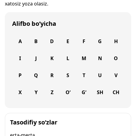
xatosiz yoza olasiz.
Alifbo bo‘yicha
A
B
D
E
F
G
H
I
J
K
L
M
N
O
P
Q
R
S
T
U
V
X
Y
Z
O‘
G‘
SH
CH
Tasodifiy so‘zlar
erta-merta