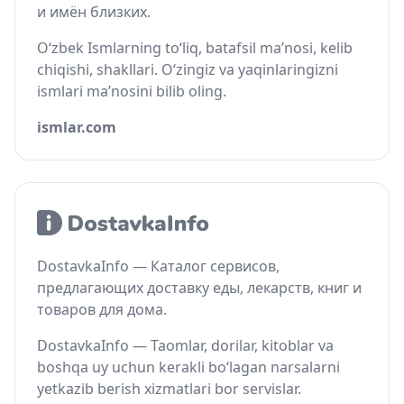
и имён близких.
O‘zbek Ismlarning to‘liq, batafsil ma’nosi, kelib
chiqishi, shakllari. O‘zingiz va yaqinlaringizni
ismlari ma’nosini bilib oling.
ismlar.com
DostavkaInfo — Каталог сервисов,
предлагающих доставку еды, лекарств, книг и
товаров для дома.
DostavkaInfo — Taomlar, dorilar, kitoblar va
boshqa uy uchun kerakli bo‘lagan narsalarni
yetkazib berish xizmatlari bor servislar.