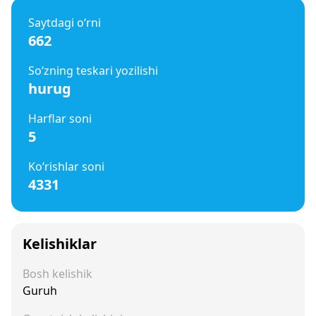
Saytdagi o‘rni
662
So‘zning teskari yozilishi
hurug
Harflar soni
5
Ko‘rishlar soni
4331
Kelishiklar
Bosh kelishik
Guruh