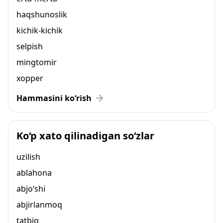
haqshunoslik
kichik-kichik
selpish
mingtomir
xopper
Hammasini ko‘rish
Ko‘p xato qilinadigan so‘zlar
uzilish
ablahona
abjo‘shi
abjirlanmoq
tatbiq