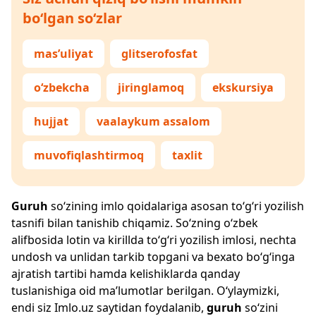
bo‘lgan so‘zlar
mas’uliyat
glitserofosfat
o‘zbekcha
jiringlamoq
ekskursiya
hujjat
vaalaykum assalom
muvofiqlashtirmoq
taxlit
Guruh
so‘zining imlo qoidalariga asosan to‘g‘ri yozilish
tasnifi bilan tanishib chiqamiz. So‘zning o‘zbek
alifbosida lotin va kirillda to‘g‘ri yozilish imlosi, nechta
undosh va unlidan tarkib topgani va bexato bo‘g‘inga
ajratish tartibi hamda kelishiklarda qanday
tuslanishiga oid ma’lumotlar berilgan. O‘ylaymizki,
endi siz
Imlo.uz
saytidan foydalanib,
guruh
so‘zini