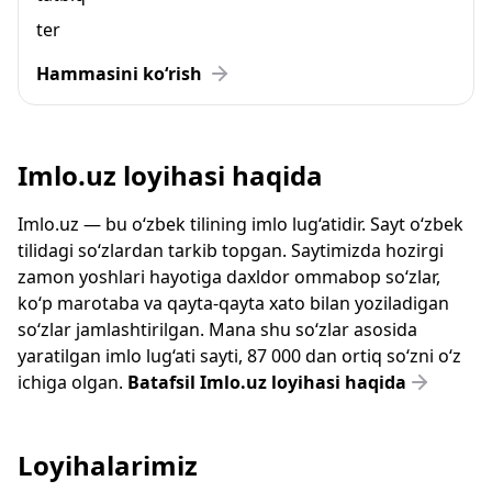
ter
Hammasini ko‘rish
Imlo.uz loyihasi haqida
Imlo.uz — bu o‘zbek tilining imlo lug‘atidir. Sayt o‘zbek
tilidagi so‘zlardan tarkib topgan. Saytimizda hozirgi
zamon yoshlari hayotiga daxldor ommabop so‘zlar,
ko‘p marotaba va qayta-qayta xato bilan yoziladigan
so‘zlar jamlashtirilgan. Mana shu so‘zlar asosida
yaratilgan imlo lug‘ati sayti, 87 000 dan ortiq so‘zni o‘z
ichiga olgan.
Batafsil Imlo.uz loyihasi haqida
Loyihalarimiz