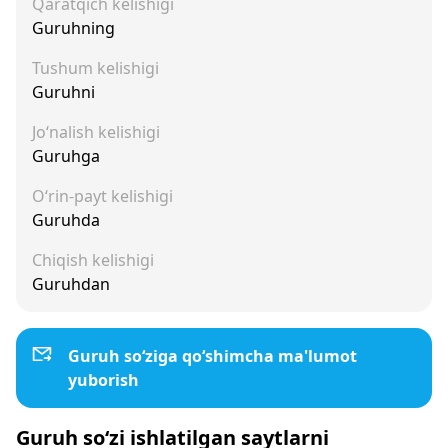
Qaratqich kelishigi
Guruhning
Tushum kelishigi
Guruhni
Jo‘nalish kelishigi
Guruhga
O‘rin-payt kelishigi
Guruhda
Chiqish kelishigi
Guruhdan
Guruh so‘ziga qo‘shimcha ma'lumot
yuborish
Guruh so‘zi ishlatilgan saytlarni