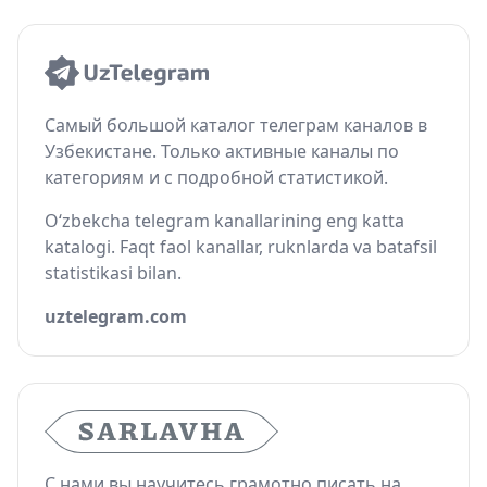
Самый большой каталог телеграм каналов в
Узбекистане. Только активные каналы по
категориям и с подробной статистикой.
O‘zbekcha telegram kanallarining eng katta
katalogi. Faqt faol kanallar, ruknlarda va batafsil
statistikasi bilan.
uztelegram.com
С нами вы научитесь грамотно писать на