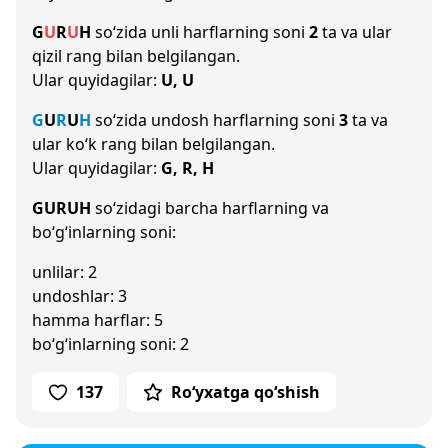
G
U
R
U
H
so‘zida unli harflarning soni
2
ta va ular
qizil rang bilan belgilangan.
Ular quyidagilar:
U, U
G
U
R
U
H
so‘zida undosh harflarning soni
3
ta va
ular ko‘k rang bilan belgilangan.
Ular quyidagilar:
G, R, H
GURUH
so‘zidagi barcha harflarning va
bo‘g‘inlarning soni:
unlilar: 2
undoshlar: 3
hamma harflar: 5
bo‘g‘inlarning soni: 2
137
Ro‘yxatga qo‘shish