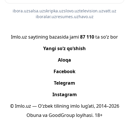
ibora.uz
salsa.uz
skripka.uz
slovo.uz
television.uz
vatt.uz
iboralar.uz
resumes.uz
havo.uz
Imlo.uz saytining bazasida jami
87 110
ta so‘z bor
Yangi so‘z qo‘shish
Aloqa
Facebook
Telegram
Instagram
© Imlo.uz — O‘zbek tilining imlo lug‘ati, 2014–2026
Obuna
va
GoodGroup
loyihasi.
18+