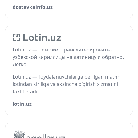
dostavkainfo.uz
Lotin.uz — поможет транслитерировать с
узбекской кириллицы на латиницу и обратно.
Легко!
Lotin.uz — foydalanuvchilarga berilgan matnni
lotindan kirillga va aksincha o‘girish xizmatini
taklif etadi.
lotin.uz