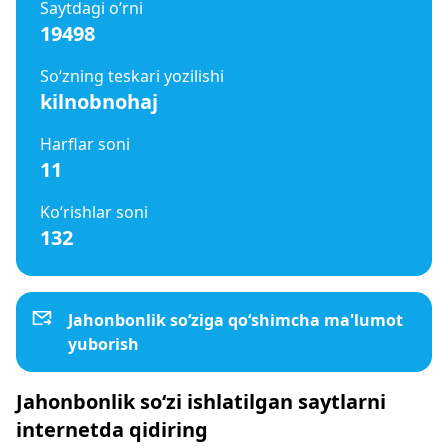
Saytdagi o‘rni
19498
So‘zning teskari yozilishi
kilnobnohaj
Harflar soni
11
Ko‘rishlar soni
132
Jahonbonlik so‘ziga qo‘shimcha ma'lumot
yuborish
Jahonbonlik so‘zi ishlatilgan saytlarni
internetda qidiring