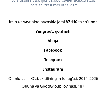
ibora.uz
salsa.uz
skripka.uz
slovo.uz
television.uz
vatt.uz
iboralar.uz
resumes.uz
havo.uz
Imlo.uz saytining bazasida jami
87 110
ta so‘z bor
Yangi so‘z qo‘shish
Aloqa
Facebook
Telegram
Instagram
© Imlo.uz — O‘zbek tilining imlo lug‘ati, 2014–2026
Obuna
va
GoodGroup
loyihasi.
18+