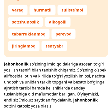
varaq
hurmatli
suiiste’mol
so‘zshunoslik
alkogolli
tabarruklanmoq
perevod
jiringlamoq
sentyabr
Jahonbonlik
so‘zining imlo qoidalariga asosan to‘g‘ri
yozilish tasnifi bilan tanishib chiqamiz. So‘zning o‘zbek
alifbosida lotin va kirillda to‘g‘ri yozilish imlosi, nechta
undosh va unlidan tarkib topgani va bexato bo‘g‘inga
ajratish tartibi hamda kelishiklarda qanday
tuslanishiga oid ma’lumotlar berilgan. O‘ylaymizki,
endi siz
Imlo.uz
saytidan foydalanib,
jahonbonlik
so‘zini xatosiz yoza olasiz.