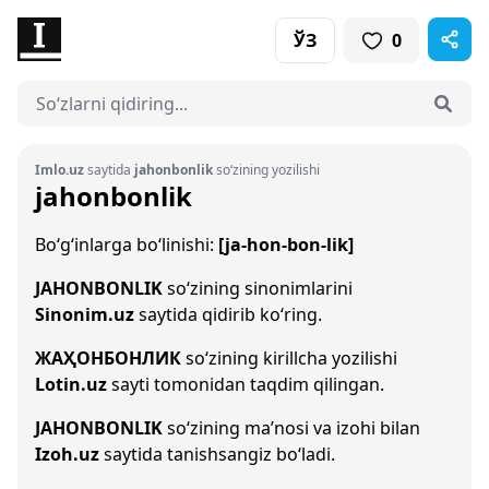
ЎЗ
0
Imlo.uz
saytida
jahonbonlik
so‘zining yozilishi
jahonbonlik
Bo‘g‘inlarga bo‘linishi:
[ja-hon-bon-lik]
JAHONBONLIK
so‘zining sinonimlarini
Sinonim.uz
saytida qidirib ko‘ring.
ЖАҲОНБОНЛИК
so‘zining kirillcha yozilishi
Lotin.uz
sayti tomonidan taqdim qilingan.
JAHONBONLIK
so‘zining ma’nosi va izohi bilan
Izoh.uz
saytida tanishsangiz bo‘ladi.