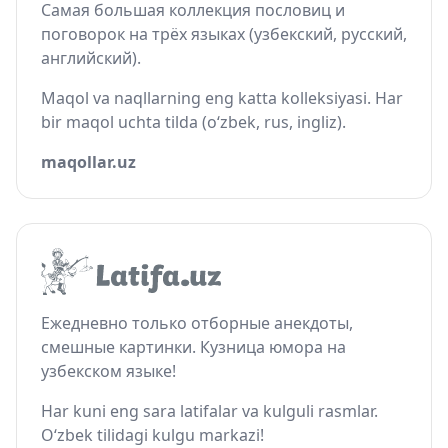
Самая большая коллекция пословиц и
поговорок на трёх языках (узбекский, русский,
английский).
Maqol va naqllarning eng katta kolleksiyasi. Har
bir maqol uchta tilda (o‘zbek, rus, ingliz).
maqollar.uz
Ежедневно только отборные анекдоты,
смешные картинки. Кузница юмора на
узбекском языке!
Har kuni eng sara latifalar va kulguli rasmlar.
O‘zbek tilidagi kulgu markazi!