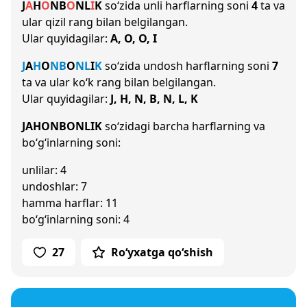
J
A
H
O
N
B
O
N
L
I
K
so‘zida unli harflarning soni
4
ta va
ular qizil rang bilan belgilangan.
Ular quyidagilar:
A, O, O, I
J
A
H
O
N
B
O
N
L
I
K
so‘zida undosh harflarning soni
7
ta va ular ko‘k rang bilan belgilangan.
Ular quyidagilar:
J, H, N, B, N, L, K
JAHONBONLIK
so‘zidagi barcha harflarning va
bo‘g‘inlarning soni:
unlilar: 4
undoshlar: 7
hamma harflar: 11
bo‘g‘inlarning soni: 4
27
Ro‘yxatga qo‘shish