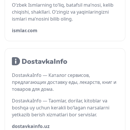
O‘zbek Ismlarning to‘liq, batafsil ma’nosi, kelib
chiqishi, shakllari. O‘zingiz va yaqinlaringizni
ismlari ma’nosini bilib oling.
ismlar.com
DostavkaInfo — Каталог сервисов,
предлагающих доставку еды, лекарств, книг и
товаров для дома.
DostavkaInfo — Taomlar, dorilar, kitoblar va
boshqa uy uchun kerakli bo‘lagan narsalarni
yetkazib berish xizmatlari bor servislar.
dostavkainfo.uz