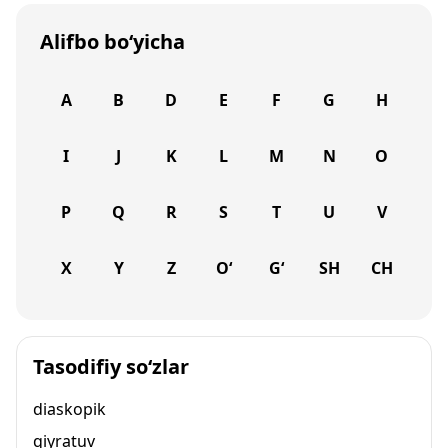
Alifbo bo‘yicha
A
B
D
E
F
G
H
I
J
K
L
M
N
O
P
Q
R
S
T
U
V
X
Y
Z
O‘
G‘
SH
CH
Tasodifiy so‘zlar
diaskopik
qiyratuv