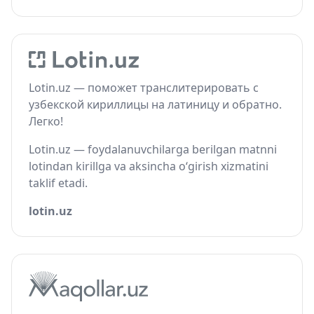
Lotin.uz — поможет транслитерировать с
узбекской кириллицы на латиницу и обратно.
Легко!
Lotin.uz — foydalanuvchilarga berilgan matnni
lotindan kirillga va aksincha o‘girish xizmatini
taklif etadi.
lotin.uz