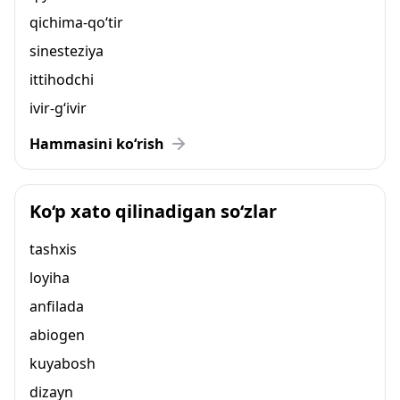
qichima-qo‘tir
sinesteziya
ittihodchi
ivir-g‘ivir
Hammasini ko‘rish
Ko‘p xato qilinadigan so‘zlar
tashxis
loyiha
anfilada
abiogen
kuyabosh
dizayn