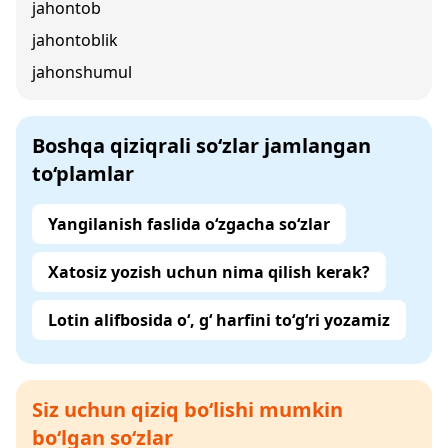
jahontob
jahontoblik
jahonshumul
Boshqa qiziqrali so‘zlar jamlangan
to‘plamlar
Yangilanish faslida o‘zgacha so‘zlar
Xatosiz yozish uchun nima qilish kerak?
Lotin alifbosida o‘, g‘ harfini to‘g‘ri yozamiz
Siz uchun qiziq bo‘lishi mumkin
bo‘lgan so‘zlar