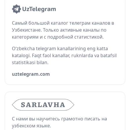
Самый большой каталог телеграм каналов в
Узбекистане. Только активные каналы по
категориям и с подробной статистикой.
O‘zbekcha telegram kanallarining eng katta
katalogi. Faqt faol kanallar, ruknlarda va batafsil
statistikasi bilan.
uztelegram.com
С нами вы научитесь грамотно писать на
узбекском языке.