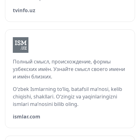
tvinfo.uz
Полный смысл, происхождение, формы
узбекских имён. Узнайте смысл своего имени
и имён близких.
O‘zbek Ismlarning to‘liq, batafsil ma’nosi, kelib
chiqishi, shakllari. O‘zingiz va yaqinlaringizni
ismlari ma’nosini bilib oling.
ismlar.com