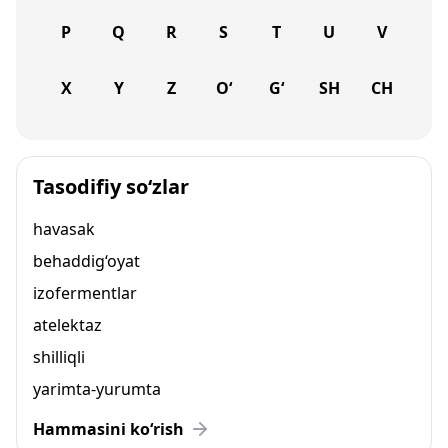
P
Q
R
S
T
U
V
X
Y
Z
O‘
G‘
SH
CH
Tasodifiy so‘zlar
havasak
behaddig‘oyat
izofermentlar
atelektaz
shilliqli
yarimta-yurumta
Hammasini ko‘rish