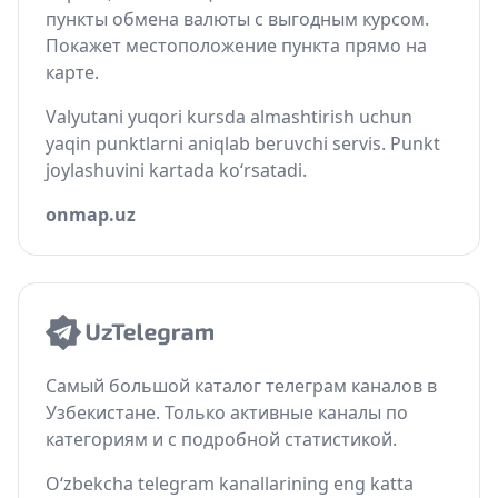
пункты обмена валюты с выгодным курсом.
Покажет местоположение пункта прямо на
карте.
Valyutani yuqori kursda almashtirish uchun
yaqin punktlarni aniqlab beruvchi servis. Punkt
joylashuvini kartada ko‘rsatadi.
onmap.uz
Самый большой каталог телеграм каналов в
Узбекистане. Только активные каналы по
категориям и с подробной статистикой.
O‘zbekcha telegram kanallarining eng katta