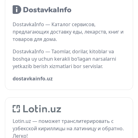
DostavkaInfo — Каталог сервисов,
предлагающих доставку еды, лекарств, книг и
товаров для дома.
DostavkaInfo — Taomlar, dorilar, kitoblar va
boshqa uy uchun kerakli bo‘lagan narsalarni
yetkazib berish xizmatlari bor servislar.
dostavkainfo.uz
Lotin.uz — поможет транслитерировать с
узбекской кириллицы на латиницу и обратно.
Легко!