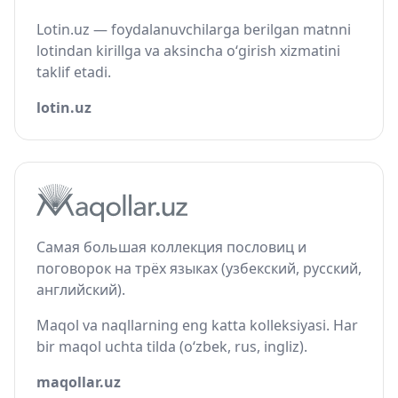
Lotin.uz — foydalanuvchilarga berilgan matnni
lotindan kirillga va aksincha o‘girish xizmatini
taklif etadi.
lotin.uz
Самая большая коллекция пословиц и
поговорок на трёх языках (узбекский, русский,
английский).
Maqol va naqllarning eng katta kolleksiyasi. Har
bir maqol uchta tilda (o‘zbek, rus, ingliz).
maqollar.uz