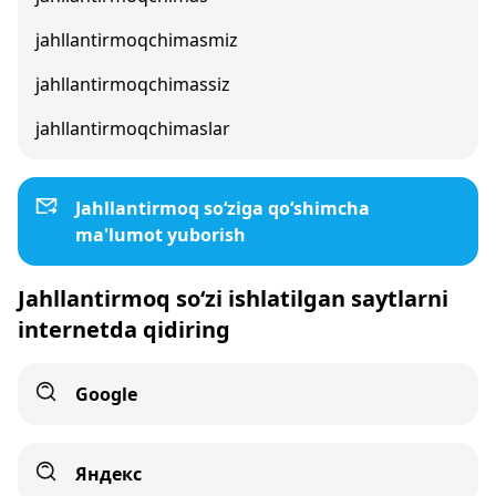
jahllantirmoqchimasmiz
jahllantirmoqchimassiz
jahllantirmoqchimaslar
Jahllantirmoq so‘ziga qo‘shimcha
ma'lumot yuborish
Jahllantirmoq so‘zi ishlatilgan saytlarni
internetda qidiring
Google
Яндекс