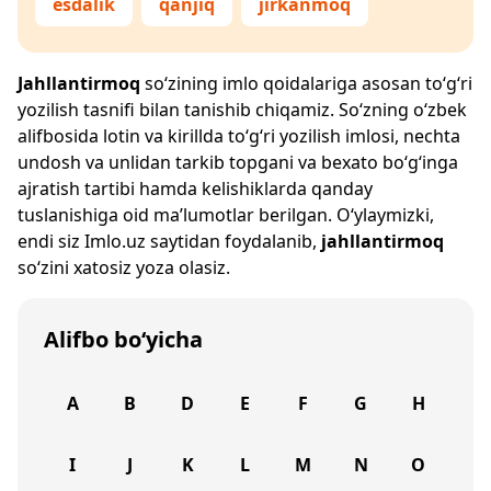
esdalik
qanjiq
jirkanmoq
Jahllantirmoq
so‘zining imlo qoidalariga asosan to‘g‘ri
yozilish tasnifi bilan tanishib chiqamiz. So‘zning o‘zbek
alifbosida lotin va kirillda to‘g‘ri yozilish imlosi, nechta
undosh va unlidan tarkib topgani va bexato bo‘g‘inga
ajratish tartibi hamda kelishiklarda qanday
tuslanishiga oid ma’lumotlar berilgan. O‘ylaymizki,
endi siz
Imlo.uz
saytidan foydalanib,
jahllantirmoq
so‘zini xatosiz yoza olasiz.
Alifbo bo‘yicha
A
B
D
E
F
G
H
I
J
K
L
M
N
O