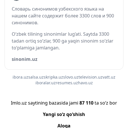
Словарь синонимов узбекского языка на
нашем сайте содержит более 3300 слов и 900
синонимов.
O‘zbek tilining sinonimlar lug‘ati. Saytda 3300
tadan ortiq so‘zlar, 900 ga yaqin sinonim so‘zlar
to‘plamiga jamlangan.
sinonim.uz
ibora.uz
salsa.uz
skripka.uz
slovo.uz
television.uz
vatt.uz
iboralar.uz
resumes.uz
havo.uz
Imlo.uz saytining bazasida jami
87 110
ta so‘z bor
Yangi so‘z qo‘shish
Aloqa