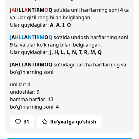
J
A
H
L
L
A
N
T
I
R
M
O
Q
so‘zida unli harflarning soni
4
ta
va ular qizil rang bilan belgilangan.
Ular quyidagilar:
A, A, I, O
J
A
H
L
L
A
N
T
I
R
M
O
Q
so‘zida undosh harflarning soni
9
ta va ular ko‘k rang bilan belgilangan.
Ular quyidagilar:
J, H, L, L, N, T, R, M, Q
JAHLLANTIRMOQ
so‘zidagi barcha harflarning va
bo‘g‘inlarning soni:
unlilar: 4
undoshlar: 9
hamma harflar: 13
bo‘g‘inlarning soni: 4
31
Ro‘yxatga qo‘shish