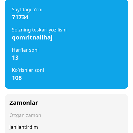
Saytdagi o‘rni
71734
So‘zning teskari yozilishi
qomritnallhaj
Harflar soni
13
Ko‘rishlar soni
108
Zamonlar
O‘tgan zamon
jahllantirdim