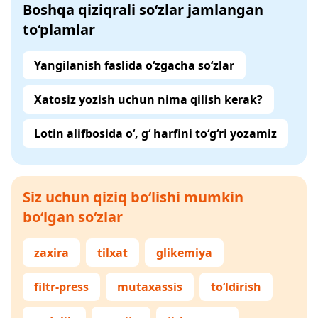
Boshqa qiziqrali so‘zlar jamlangan
to‘plamlar
Yangilanish faslida o‘zgacha so‘zlar
Xatosiz yozish uchun nima qilish kerak?
Lotin alifbosida o‘, g‘ harfini to‘g‘ri yozamiz
Siz uchun qiziq bo‘lishi mumkin
bo‘lgan so‘zlar
zaxira
tilxat
glikemiya
filtr-press
mutaxassis
to‘ldirish