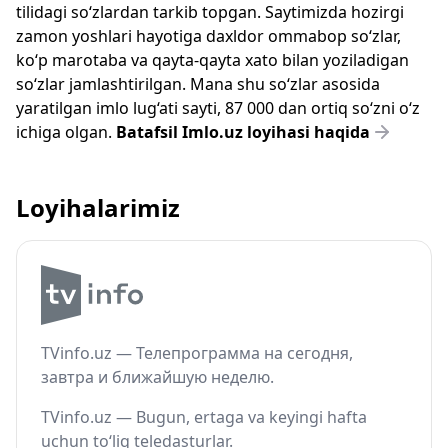
tilidagi so‘zlardan tarkib topgan. Saytimizda hozirgi
zamon yoshlari hayotiga daxldor ommabop so‘zlar,
ko‘p marotaba va qayta-qayta xato bilan yoziladigan
so‘zlar jamlashtirilgan. Mana shu so‘zlar asosida
yaratilgan imlo lug‘ati sayti, 87 000 dan ortiq so‘zni o‘z
ichiga olgan.
Batafsil Imlo.uz loyihasi haqida
Loyihalarimiz
TVinfo.uz — Телепрограмма на сегодня,
завтра и ближайшую неделю.
TVinfo.uz — Bugun, ertaga va keyingi hafta
uchun to‘liq teledasturlar.