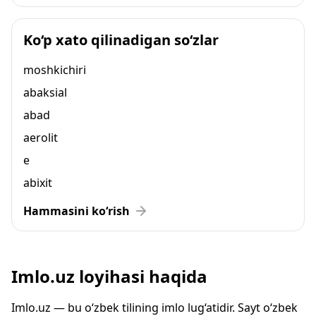
Ko‘p xato qilinadigan so‘zlar
moshkichiri
abaksial
abad
aerolit
e
abixit
Hammasini ko‘rish
Imlo.uz loyihasi haqida
Imlo.uz — bu o‘zbek tilining imlo lug‘atidir. Sayt o‘zbek