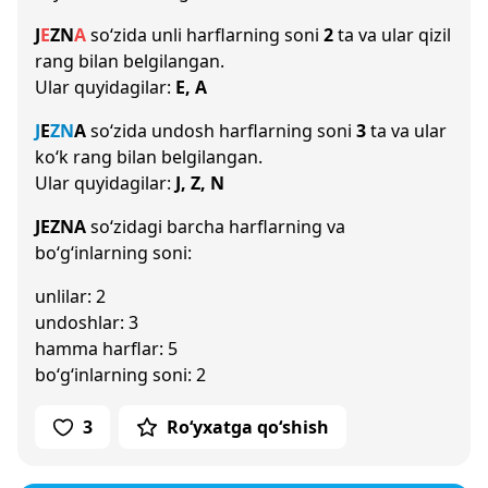
J
E
Z
N
A
so‘zida unli harflarning soni
2
ta va ular qizil
rang bilan belgilangan.
Ular quyidagilar:
E, A
J
E
Z
N
A
so‘zida undosh harflarning soni
3
ta va ular
ko‘k rang bilan belgilangan.
Ular quyidagilar:
J, Z, N
JEZNA
so‘zidagi barcha harflarning va
bo‘g‘inlarning soni:
unlilar: 2
undoshlar: 3
hamma harflar: 5
bo‘g‘inlarning soni: 2
3
Ro‘yxatga qo‘shish