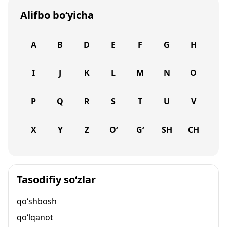
Alifbo bo‘yicha
A
B
D
E
F
G
H
I
J
K
L
M
N
O
P
Q
R
S
T
U
V
X
Y
Z
O‘
G‘
SH
CH
Tasodifiy so‘zlar
qo‘shbosh
qo‘lqanot