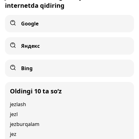
internetda qidiring
Google
Яндекс
Bing
Oldingi 10 ta so‘z
jezlash
jezl
jezburqalam
jez