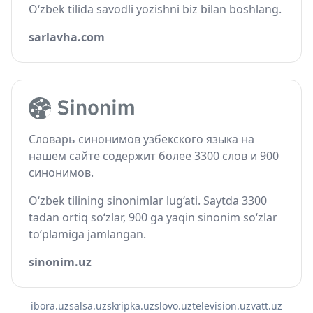
O‘zbek tilida savodli yozishni biz bilan boshlang.
sarlavha.com
Словарь синонимов узбекского языка на
нашем сайте содержит более 3300 слов и 900
синонимов.
O‘zbek tilining sinonimlar lug‘ati. Saytda 3300
tadan ortiq so‘zlar, 900 ga yaqin sinonim so‘zlar
to‘plamiga jamlangan.
sinonim.uz
ibora.uz
salsa.uz
skripka.uz
slovo.uz
television.uz
vatt.uz