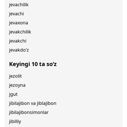
jevachilik
jevachi
jevaxona
jevakchilik
jevakchi
jevakdo‘z
Keyingi 10 ta so‘z
jezolit
jezoyna
jgut
jibilajibon va jiblajibon
jibilajibonsimonlar
jibilliy