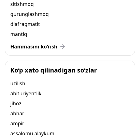
sitishmoq
gurunglashmoq
diafragmatit
mantiq
Hammasini ko‘rish
Ko‘p xato qilinadigan so‘zlar
uzilish
abituriyentlik
jihoz
abhar
ampir
assalomu alaykum