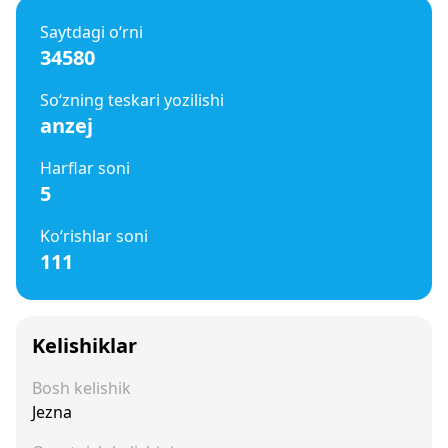
Saytdagi o‘rni
34580
So‘zning teskari yozilishi
anzej
Harflar soni
5
Ko‘rishlar soni
111
Kelishiklar
Bosh kelishik
Jezna