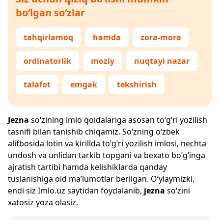
bo‘lgan so‘zlar
tahqirlamoq
hamda
zora-mora
ordinatorlik
moziy
nuqtayi nazar
talafot
emgak
tekshirish
Jezna
so‘zining imlo qoidalariga asosan to‘g‘ri yozilish
tasnifi bilan tanishib chiqamiz. So‘zning o‘zbek
alifbosida lotin va kirillda to‘g‘ri yozilish imlosi, nechta
undosh va unlidan tarkib topgani va bexato bo‘g‘inga
ajratish tartibi hamda kelishiklarda qanday
tuslanishiga oid ma’lumotlar berilgan. O‘ylaymizki,
endi siz
Imlo.uz
saytidan foydalanib,
jezna
so‘zini
xatosiz yoza olasiz.