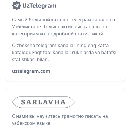
Самый большой каталог телеграм каналов в
Узбекистане. Только активные каналы по
категориям и с подробной статистикой.
O‘zbekcha telegram kanallarining eng katta
katalogi. Faqt faol kanallar, ruknlarda va batafsil
statistikasi bilan.
uztelegram.com
С нами вы научитесь грамотно писать на
узбекском языке.