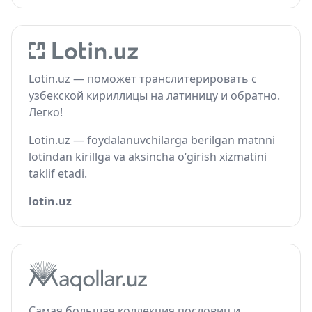
Lotin.uz — поможет транслитерировать с
узбекской кириллицы на латиницу и обратно.
Легко!
Lotin.uz — foydalanuvchilarga berilgan matnni
lotindan kirillga va aksincha o‘girish xizmatini
taklif etadi.
lotin.uz
Самая большая коллекция пословиц и