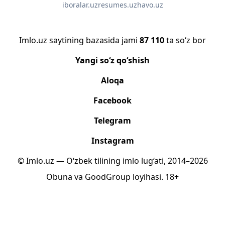
iboralar.uz
resumes.uz
havo.uz
Imlo.uz saytining bazasida jami
87 110
ta so‘z bor
Yangi so‘z qo‘shish
Aloqa
Facebook
Telegram
Instagram
© Imlo.uz — O‘zbek tilining imlo lug‘ati, 2014–2026
Obuna
va
GoodGroup
loyihasi.
18+