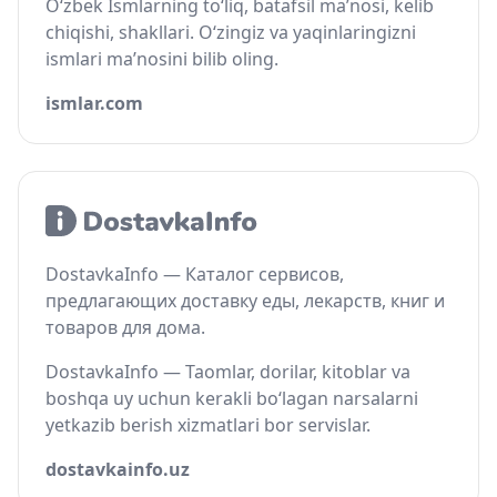
O‘zbek Ismlarning to‘liq, batafsil ma’nosi, kelib
chiqishi, shakllari. O‘zingiz va yaqinlaringizni
ismlari ma’nosini bilib oling.
ismlar.com
DostavkaInfo — Каталог сервисов,
предлагающих доставку еды, лекарств, книг и
товаров для дома.
DostavkaInfo — Taomlar, dorilar, kitoblar va
boshqa uy uchun kerakli bo‘lagan narsalarni
yetkazib berish xizmatlari bor servislar.
dostavkainfo.uz