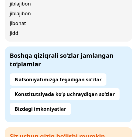
jiblajibon
jiblajibon
jibonat
jidd
Boshqa qiziqrali so‘zlar jamlangan
to‘plamlar
Nafsoniyatimizga tegadigan so‘zlar
Konstitutsiyada ko‘p uchraydigan so‘zlar
Bizdagi imkoniyatlar
Siz uchun qiziq bo‘lishi mumkin