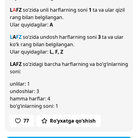
L
A
F
Z
so‘zida unli harflarning soni
1
ta va ular qizil
rang bilan belgilangan.
Ular quyidagilar:
A
L
A
F
Z
so‘zida undosh harflarning soni
3
ta va ular
ko‘k rang bilan belgilangan.
Ular quyidagilar:
L, F, Z
LAFZ
so‘zidagi barcha harflarning va bo‘g‘inlarning
soni:
unlilar: 1
undoshlar: 3
hamma harflar: 4
bo‘g‘inlarning soni: 1
77
Ro‘yxatga qo‘shish