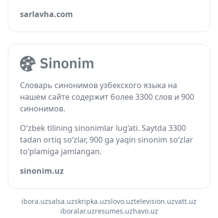
sarlavha.com
Словарь синонимов узбекского языка на
нашем сайте содержит более 3300 слов и 900
синонимов.
O‘zbek tilining sinonimlar lug‘ati. Saytda 3300
tadan ortiq so‘zlar, 900 ga yaqin sinonim so‘zlar
to‘plamiga jamlangan.
sinonim.uz
ibora.uz
salsa.uz
skripka.uz
slovo.uz
television.uz
vatt.uz
iboralar.uz
resumes.uz
havo.uz