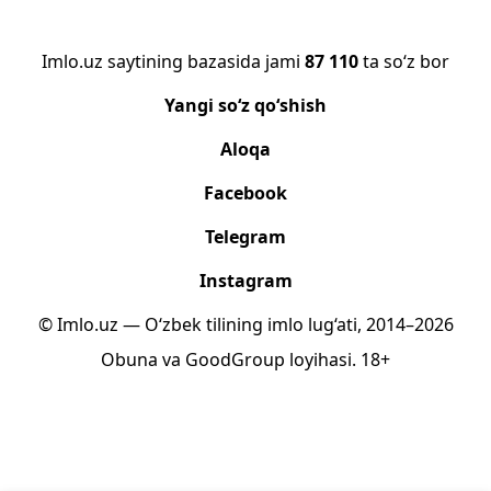
Imlo.uz saytining bazasida jami
87 110
ta so‘z bor
Yangi so‘z qo‘shish
Aloqa
Facebook
Telegram
Instagram
© Imlo.uz — O‘zbek tilining imlo lug‘ati, 2014–2026
Obuna
va
GoodGroup
loyihasi.
18+