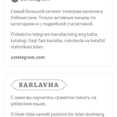
Самый большой каталог телеграм каналов в
Узбекистане. Только активные каналы по
категориям и с подробной статистикой.
O‘zbekcha telegram kanallarining eng katta
katalogi. Faqt faol kanallar, ruknlarda va batafsil
statistikasi bilan.
uztelegram.com
С нами вы научитесь грамотно писать на
узбекском языке.
O‘zbek tilida savodli yozishni biz bilan boshlang.