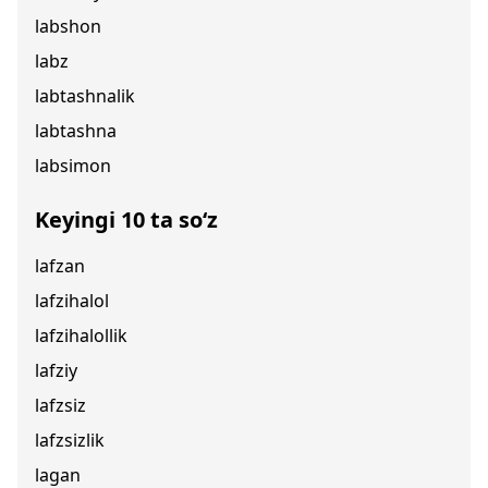
labshon
labz
labtashnalik
labtashna
labsimon
Keyingi 10 ta so‘z
lafzan
lafzihalol
lafzihalollik
lafziy
lafzsiz
lafzsizlik
lagan