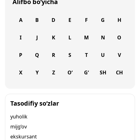
Alifbo bo‘yicha
A
B
D
E
F
G
H
I
J
K
L
M
N
O
P
Q
R
S
T
U
V
X
Y
Z
O‘
G‘
SH
CH
Tasodifiy so‘zlar
yuholik
mijg‘ov
ekskursant