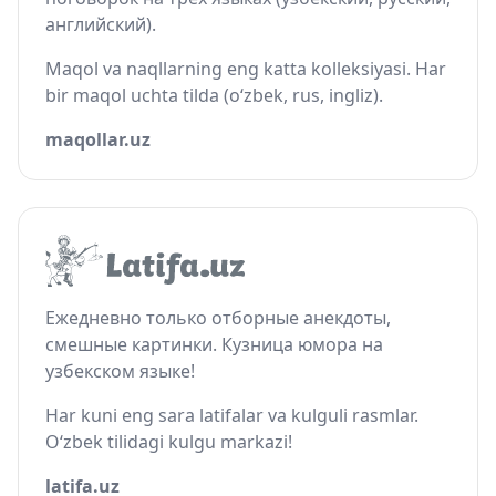
английский).
Maqol va naqllarning eng katta kolleksiyasi. Har
bir maqol uchta tilda (o‘zbek, rus, ingliz).
maqollar.uz
Ежедневно только отборные анекдоты,
смешные картинки. Кузница юмора на
узбекском языке!
Har kuni eng sara latifalar va kulguli rasmlar.
O‘zbek tilidagi kulgu markazi!
latifa.uz