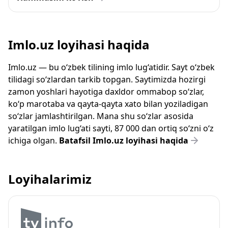
Imlo.uz loyihasi haqida
Imlo.uz — bu o‘zbek tilining imlo lug‘atidir. Sayt o‘zbek
tilidagi so‘zlardan tarkib topgan. Saytimizda hozirgi
zamon yoshlari hayotiga daxldor ommabop so‘zlar,
ko‘p marotaba va qayta-qayta xato bilan yoziladigan
so‘zlar jamlashtirilgan. Mana shu so‘zlar asosida
yaratilgan imlo lug‘ati sayti, 87 000 dan ortiq so‘zni o‘z
ichiga olgan.
Batafsil Imlo.uz loyihasi haqida
Loyihalarimiz