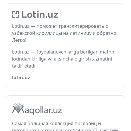
Lotin.uz — поможет транслитерировать с
узбекской кириллицы на латиницу и обратно.
Легко!
Lotin.uz — foydalanuvchilarga berilgan matnni
lotindan kirillga va aksincha o‘girish xizmatini
taklif etadi.
lotin.uz
Самая большая коллекция пословиц и
поговорок на трёх языках (узбекский, русский,