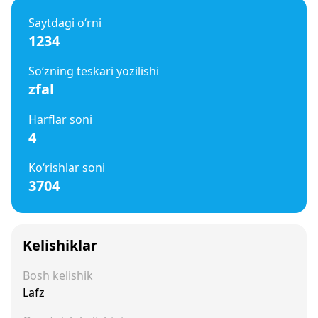
Saytdagi o‘rni
1234
So‘zning teskari yozilishi
zfal
Harflar soni
4
Ko‘rishlar soni
3704
Kelishiklar
Bosh kelishik
Lafz