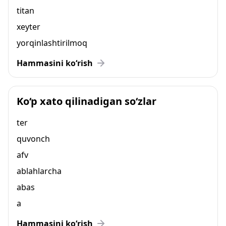
titan
xeyter
yorqinlashtirilmoq
Hammasini ko‘rish
Ko‘p xato qilinadigan so‘zlar
ter
quvonch
afv
ablahlarcha
abas
a
Hammasini ko‘rish