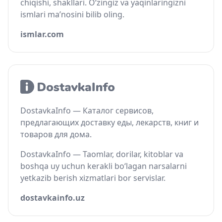
chiqishi, shakllari. O‘zingiz va yaqinlaringizni
ismlari ma’nosini bilib oling.
ismlar.com
DostavkaInfo — Каталог сервисов,
предлагающих доставку еды, лекарств, книг и
товаров для дома.
DostavkaInfo — Taomlar, dorilar, kitoblar va
boshqa uy uchun kerakli bo‘lagan narsalarni
yetkazib berish xizmatlari bor servislar.
dostavkainfo.uz