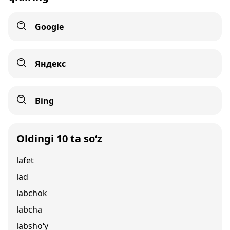
Google
Яндекс
Bing
Oldingi 10 ta so‘z
lafet
lad
labchok
labcha
labsho‘y