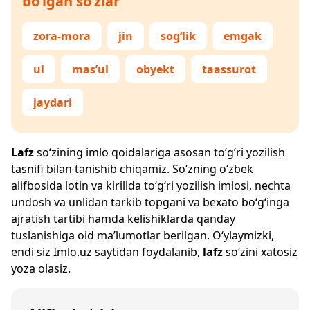
bo‘lgan so‘zlar
zora-mora
jin
sog‘lik
emgak
ul
mas’ul
obyekt
taassurot
jaydari
Lafz
so‘zining imlo qoidalariga asosan to‘g‘ri yozilish
tasnifi bilan tanishib chiqamiz. So‘zning o‘zbek
alifbosida lotin va kirillda to‘g‘ri yozilish imlosi, nechta
undosh va unlidan tarkib topgani va bexato bo‘g‘inga
ajratish tartibi hamda kelishiklarda qanday
tuslanishiga oid ma’lumotlar berilgan. O‘ylaymizki,
endi siz
Imlo.uz
saytidan foydalanib,
lafz
so‘zini xatosiz
yoza olasiz.