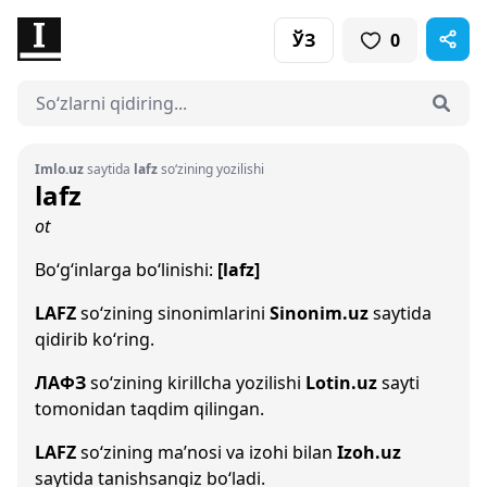
ЎЗ
0
Imlo.uz
saytida
lafz
so‘zining yozilishi
lafz
ot
Bo‘g‘inlarga bo‘linishi:
[lafz]
LAFZ
so‘zining sinonimlarini
Sinonim.uz
saytida
qidirib ko‘ring.
ЛАФЗ
so‘zining kirillcha yozilishi
Lotin.uz
sayti
tomonidan taqdim qilingan.
LAFZ
so‘zining ma’nosi va izohi bilan
Izoh.uz
saytida tanishsangiz bo‘ladi.