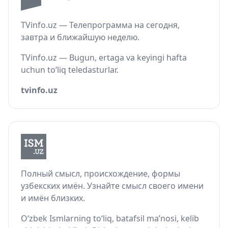
TVinfo.uz — Телепрограмма на сегодня,
завтра и ближайшую неделю.
TVinfo.uz — Bugun, ertaga va keyingi hafta
uchun to‘liq teledasturlar.
tvinfo.uz
Полный смысл, происхождение, формы
узбекских имён. Узнайте смысл своего имени
и имён близких.
O‘zbek Ismlarning to‘liq, batafsil ma’nosi, kelib