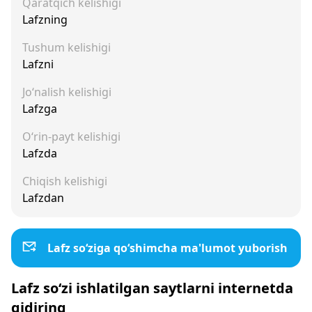
Qaratqich kelishigi
Lafzning
Tushum kelishigi
Lafzni
Jo‘nalish kelishigi
Lafzga
O‘rin-payt kelishigi
Lafzda
Chiqish kelishigi
Lafzdan
Lafz so‘ziga qo‘shimcha ma'lumot yuborish
Lafz so‘zi ishlatilgan saytlarni internetda
qidiring