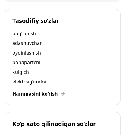
Tasodifiy so‘zlar
bug‘lanish
adashuvchan
oydinlashish
bonapartchi
kulgich
elektrsig‘imdor
Hammasini ko‘rish
Ko‘p xato qilinadigan so‘zlar