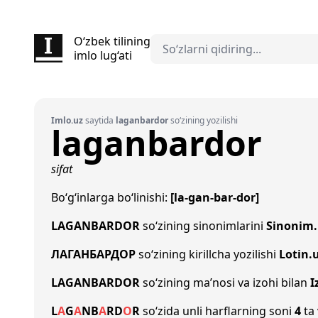
O‘zbek tilining
imlo lug‘ati
Imlo.uz
saytida
laganbardor
so‘zining yozilishi
laganbardor
sifat
Bo‘g‘inlarga bo‘linishi:
[la-gan-bar-dor]
LAGANBARDOR
so‘zining sinonimlarini
Sinonim.
ЛАГАНБАРДОР
so‘zining kirillcha yozilishi
Lotin.
LAGANBARDOR
so‘zining ma’nosi va izohi bilan
I
L
A
G
A
N
B
A
R
D
O
R
so‘zida unli harflarning soni
4
ta 