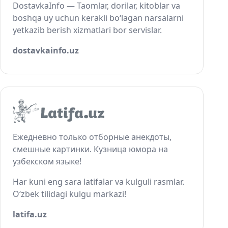
DostavkaInfo — Taomlar, dorilar, kitoblar va
boshqa uy uchun kerakli bo‘lagan narsalarni
yetkazib berish xizmatlari bor servislar.
dostavkainfo.uz
Ежедневно только отборные анекдоты,
смешные картинки. Кузница юмора на
узбекском языке!
Har kuni eng sara latifalar va kulguli rasmlar.
O‘zbek tilidagi kulgu markazi!
latifa.uz