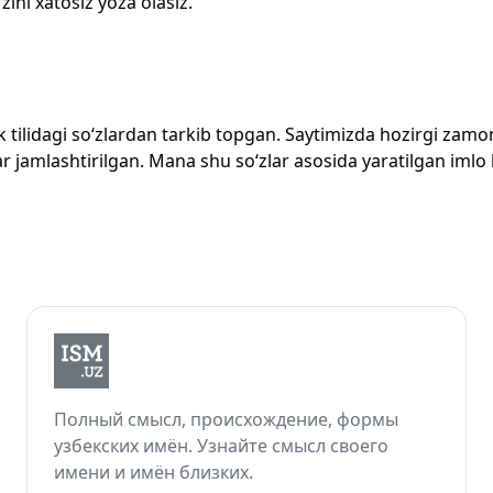
zini xatosiz yoza olasiz.
zbek tilidagi so‘zlardan tarkib topgan. Saytimizda hozirgi za
 jamlashtirilgan. Mana shu so‘zlar asosida yaratilgan imlo lug
Полный смысл, происхождение, формы
узбекских имён. Узнайте смысл своего
имени и имён близких.