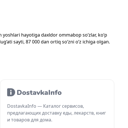
mon yoshlari hayotiga daxldor ommabop so‘zlar, ko‘p
‘ati sayti, 87 000 dan ortiq so‘zni o‘z ichiga olgan.
DostavkaInfo — Каталог сервисов,
предлагающих доставку еды, лекарств, книг
и товаров для дома.