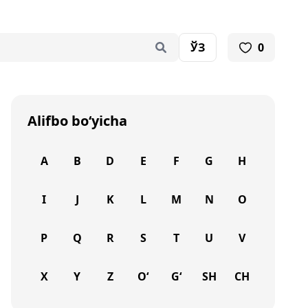
ЎЗ
0
Alifbo bo‘yicha
A
B
D
E
F
G
H
I
J
K
L
M
N
O
P
Q
R
S
T
U
V
X
Y
Z
O‘
G‘
SH
CH