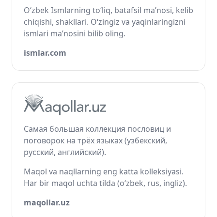
O‘zbek Ismlarning to‘liq, batafsil ma’nosi, kelib
chiqishi, shakllari. O‘zingiz va yaqinlaringizni
ismlari ma’nosini bilib oling.
ismlar.com
Самая большая коллекция пословиц и
поговорок на трёх языках (узбекский,
русский, английский).
Maqol va naqllarning eng katta kolleksiyasi.
Har bir maqol uchta tilda (o‘zbek, rus, ingliz).
maqollar.uz