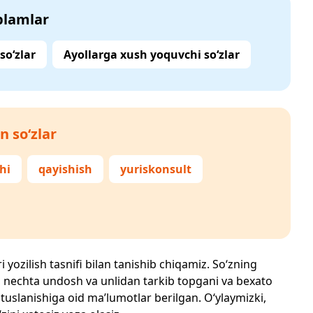
‘plamlar
o‘zlar
Ayollarga xush yoquvchi so‘zlar
n so‘zlar
hi
qayishish
yuriskonsult
 yozilish tasnifi bilan tanishib chiqamiz. So‘zning
losi, nechta undosh va unlidan tarkib topgani va bexato
 tuslanishiga oid ma’lumotlar berilgan. O‘ylaymizki,