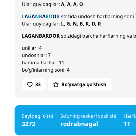
Ular quyidagilar:
A, A, A, O
L
A
G
A
N
B
A
R
D
O
R
so‘zida undosh harflarning soni
Ular quyidagilar:
L, G, N, B, R, D, R
LAGANBARDOR
so‘zidagi barcha harflarning va b
unlilar: 4
undoshlar: 7
hamma harflar: 11
bo‘g‘inlarning soni: 4
33
Ro‘yxatga qo‘shish
Saytdagi o‘rni
So‘zning teskari yozilishi
Harfl
3272
rodrabnagal
11