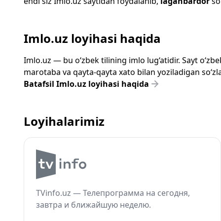
endi siz
Imlo.uz
saytidan foydalanib,
laganbardor
so‘
Imlo.uz loyihasi haqida
Imlo.uz — bu o‘zbek tilining imlo lug‘atidir. Sayt o‘
marotaba va qayta-qayta xato bilan yoziladigan so‘zlar
Batafsil Imlo.uz loyihasi haqida
Loyihalarimiz
TVinfo.uz — Телепрограмма на сегодня,
завтра и ближайшую неделю.