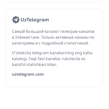
Самый большой каталог телеграм каналов
в Узбекистане. Только активные каналы по
категориям и с подробной статистикой.
O‘zbekcha telegram kanallarining eng katta
katalogi. Faqt faol kanallar, ruknlarda va
batafsil statistikasi bilan.
uztelegram.com