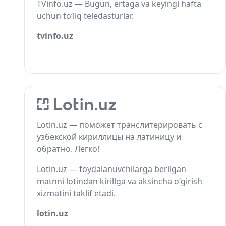
TVinfo.uz — Bugun, ertaga va keyingi hafta
uchun to‘liq teledasturlar.
tvinfo.uz
Lotin.uz — поможет транслитерировать с
узбекской кириллицы на латиницу и
обратно. Легко!
Lotin.uz — foydalanuvchilarga berilgan
matnni lotindan kirillga va aksincha o‘girish
xizmatini taklif etadi.
lotin.uz