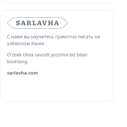
С нами вы научитесь грамотно писать на
узбекском языке.
O‘zbek tilida savodli yozishni biz bilan
boshlang.
sarlavha.com