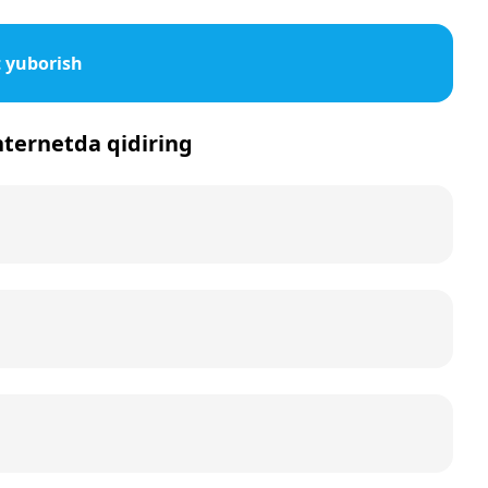
 yuborish
internetda qidiring