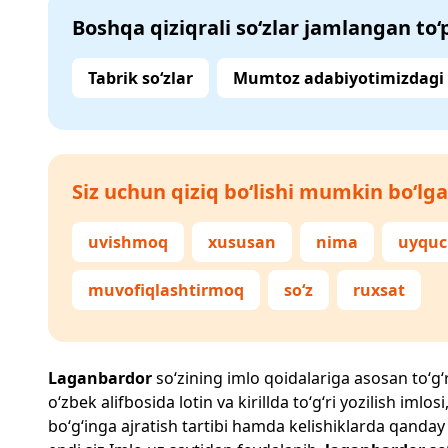
Boshqa qiziqrali so‘zlar jamlangan to
Tabrik so‘zlar
Mumtoz adabiyotimizdagi s
Siz uchun qiziq bo‘lishi mumkin bo‘lga
uvishmoq
xususan
nima
uyquc
muvofiqlashtirmoq
so‘z
ruxsat
Laganbardor
so‘zining imlo qoidalariga asosan to‘g‘ri
o‘zbek alifbosida lotin va kirillda to‘g‘ri yozilish im
bo‘g‘inga ajratish tartibi hamda kelishiklarda qanday