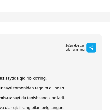
So‘zni do‘stlar
bilan ulashing
uz
saytida qidirib ko‘ring.
uz
sayti tomonidan taqdim qilingan.
zoh.uz
saytida tanishsangiz bo‘ladi.
va ular qizil rang bilan belgilangan.