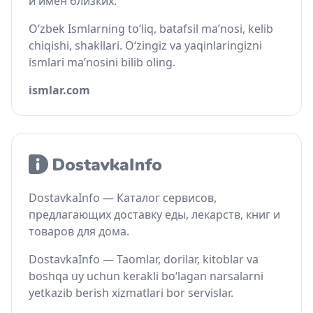
и имён близких.
O‘zbek Ismlarning to‘liq, batafsil ma’nosi, kelib
chiqishi, shakllari. O‘zingiz va yaqinlaringizni
ismlari ma’nosini bilib oling.
ismlar.com
DostavkaInfo — Каталог сервисов,
предлагающих доставку еды, лекарств, книг и
товаров для дома.
DostavkaInfo — Taomlar, dorilar, kitoblar va
boshqa uy uchun kerakli bo‘lagan narsalarni
yetkazib berish xizmatlari bor servislar.