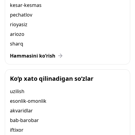
kesar-kesmas
pechatlov
rioyasiz
ariozo
sharq
Hammasini ko‘rish
Ko‘p xato qilinadigan so‘zlar
uzilish
esonlik-omonlik
akvaridlar
bab-barobar
iftixor