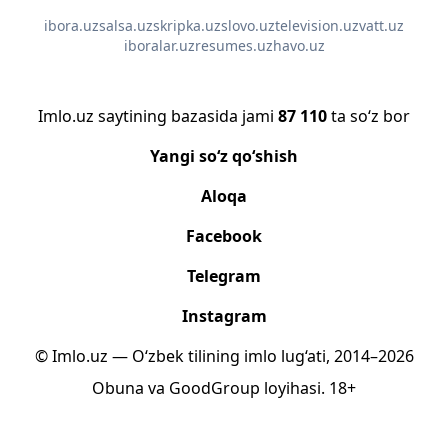
ibora.uz
salsa.uz
skripka.uz
slovo.uz
television.uz
vatt.uz
iboralar.uz
resumes.uz
havo.uz
Imlo.uz saytining bazasida jami
87 110
ta so‘z bor
Yangi so‘z qo‘shish
Aloqa
Facebook
Telegram
Instagram
© Imlo.uz — O‘zbek tilining imlo lug‘ati, 2014–2026
Obuna
va
GoodGroup
loyihasi.
18+