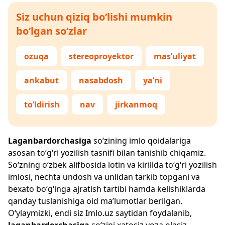
Siz uchun qiziq bo‘lishi mumkin
bo‘lgan so‘zlar
ozuqa
stereoproyektor
mas’uliyat
ankabut
nasabdosh
ya’ni
to‘ldirish
nav
jirkanmoq
Laganbardorchasiga
so‘zining imlo qoidalariga
asosan to‘g‘ri yozilish tasnifi bilan tanishib chiqamiz.
So‘zning o‘zbek alifbosida lotin va kirillda to‘g‘ri yozilish
imlosi, nechta undosh va unlidan tarkib topgani va
bexato bo‘g‘inga ajratish tartibi hamda kelishiklarda
qanday tuslanishiga oid ma’lumotlar berilgan.
O‘ylaymizki, endi siz
Imlo.uz
saytidan foydalanib,