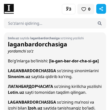
ЎЗ
0
Imlo.uz
saytida
laganbardorchasiga
so‘zining yozilishi
laganbardorchasiga
yordamchi so‘z
Bo‘g‘inlarga bo‘linishi:
[la-gan-bar-dor-cha-si-ga]
LAGANBARDORCHASIGA
so‘zining sinonimlarini
Sinonim.uz
saytida qidirib ko‘ring.
ЛАГАНБАРДОРЧАСИГА
so‘zining kirillcha yozilishi
Lotin.uz
sayti tomonidan taqdim qilingan.
LAGANBARDORCHASIGA
so‘zining ma’nosi va
izohi bilan
Izoh.uz
saytida tanishsangiz bo‘ladi.