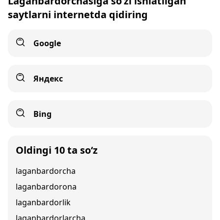
Laganbardorchasiga so‘zi ishlatilgan
saytlarni internetda qidiring
Google
Яндекс
Bing
Oldingi 10 ta so‘z
laganbardorcha
laganbardorona
laganbardorlik
laganbardorlarcha