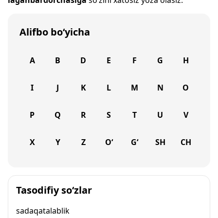
laganbardorchasiga
so‘zini xatosiz yoza olasiz.
Alifbo bo‘yicha
A
B
D
E
F
G
H
I
J
K
L
M
N
O
P
Q
R
S
T
U
V
X
Y
Z
O‘
G‘
SH
CH
Tasodifiy so‘zlar
sadaqatalablik