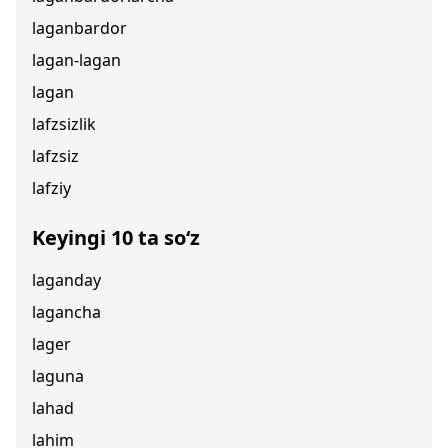
laganbardor
lagan-lagan
lagan
lafzsizlik
lafzsiz
lafziy
Keyingi 10 ta so‘z
laganday
lagancha
lager
laguna
lahad
lahim