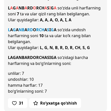
L
A
G
A
N
B
A
R
D
O
R
CH
A
S
I
G
A
so‘zida unli harflarning
soni
7
ta va ular qizil rang bilan belgilangan.
Ular quyidagilar:
A, A, A, O, A, I, A
L
A
G
A
N
B
A
R
D
O
R
CH
A
S
I
G
A
so‘zida undosh
harflarning soni
10
ta va ular ko‘k rang bilan
belgilangan.
Ular quyidagilar:
L, G, N, B, R, D, R, CH, S, G
LAGANBARDORCHASIGA
so‘zidagi barcha
harflarning va bo‘g‘inlarning soni:
unlilar: 7
undoshlar: 10
hamma harflar: 17
bo‘g‘inlarning soni: 7
31
Ro‘yxatga qo‘shish