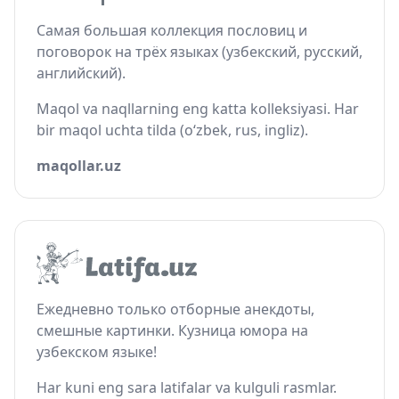
Самая большая коллекция пословиц и
поговорок на трёх языках (узбекский, русский,
английский).
Maqol va naqllarning eng katta kolleksiyasi. Har
bir maqol uchta tilda (o‘zbek, rus, ingliz).
maqollar.uz
Ежедневно только отборные анекдоты,
смешные картинки. Кузница юмора на
узбекском языке!
Har kuni eng sara latifalar va kulguli rasmlar.