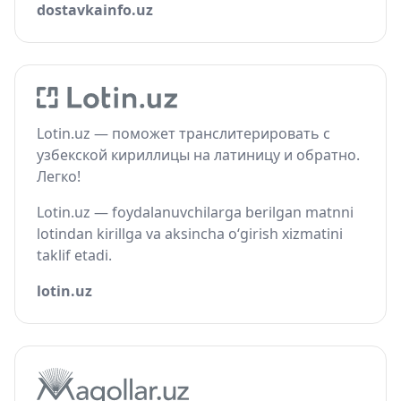
dostavkainfo.uz
Lotin.uz — поможет транслитерировать с
узбекской кириллицы на латиницу и обратно.
Легко!
Lotin.uz — foydalanuvchilarga berilgan matnni
lotindan kirillga va aksincha o‘girish xizmatini
taklif etadi.
lotin.uz