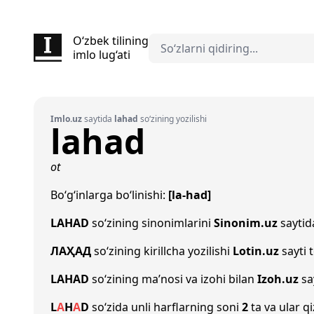
O‘zbek tilining
imlo lug‘ati
Imlo.uz
saytida
lahad
so‘zining yozilishi
lahad
ot
Bo‘g‘inlarga bo‘linishi:
[la-had]
LAHAD
so‘zining sinonimlarini
Sinonim.uz
saytida
ЛАҲАД
so‘zining kirillcha yozilishi
Lotin.uz
sayti 
LAHAD
so‘zining ma’nosi va izohi bilan
Izoh.uz
sa
L
A
H
A
D
so‘zida unli harflarning soni
2
ta va ular qi