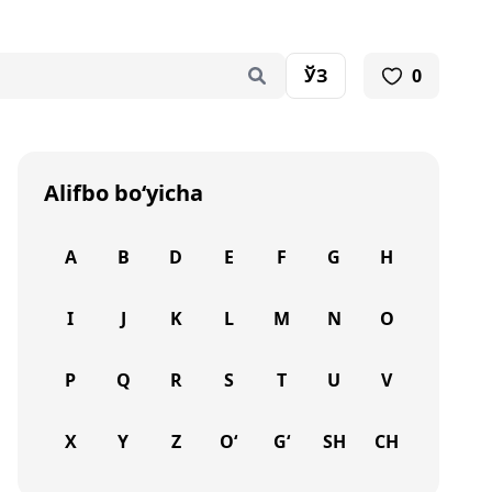
ЎЗ
0
Alifbo bo‘yicha
A
B
D
E
F
G
H
I
J
K
L
M
N
O
P
Q
R
S
T
U
V
X
Y
Z
O‘
G‘
SH
CH