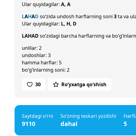
Ular quyidagilar:
A, A
L
A
H
A
D
so‘zida undosh harflarning soni
3
ta va ul
Ular quyidagilar:
L, H, D
LAHAD
so‘zidagi barcha harflarning va bo‘g‘inlarn
unlilar: 2
undoshlar: 3
hamma harflar: 5
bo‘g‘inlarning soni: 2
30
Ro‘yxatga qo‘shish
Saytdagi o‘rni
So‘zning teskari yozilishi
Harfl
9110
dahal
5