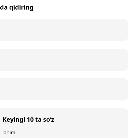
tda qidiring
Keyingi 10 ta so‘z
lahim