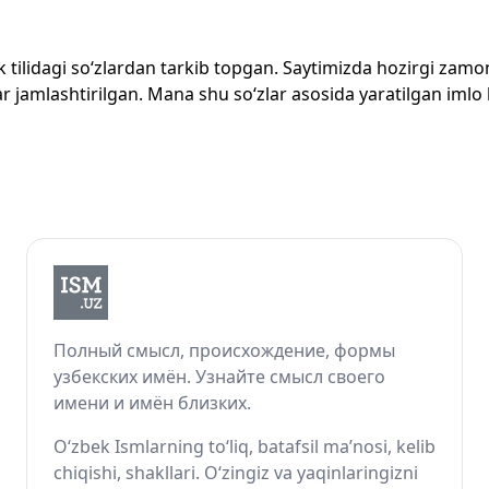
zbek tilidagi so‘zlardan tarkib topgan. Saytimizda hozirgi za
 jamlashtirilgan. Mana shu so‘zlar asosida yaratilgan imlo lug
Полный смысл, происхождение, формы
узбекских имён. Узнайте смысл своего
имени и имён близких.
O‘zbek Ismlarning to‘liq, batafsil ma’nosi, kelib
chiqishi, shakllari. O‘zingiz va yaqinlaringizni