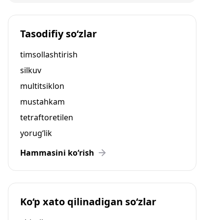
Tasodifiy so‘zlar
timsollashtirish
silkuv
multitsiklon
mustahkam
tetraftoretilen
yorug‘lik
Hammasini ko‘rish
Ko‘p xato qilinadigan so‘zlar