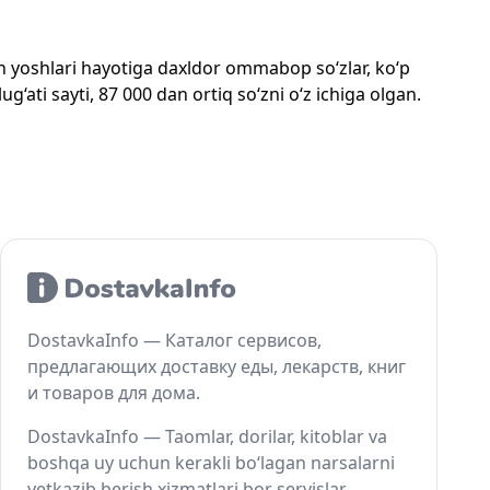
mon yoshlari hayotiga daxldor ommabop so‘zlar, ko‘p
‘ati sayti, 87 000 dan ortiq so‘zni o‘z ichiga olgan.
DostavkaInfo — Каталог сервисов,
предлагающих доставку еды, лекарств, книг
и товаров для дома.
DostavkaInfo — Taomlar, dorilar, kitoblar va
boshqa uy uchun kerakli bo‘lagan narsalarni
yetkazib berish xizmatlari bor servislar.