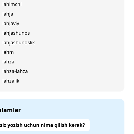
lahimchi
lahja
lahjaviy
lahjashunos
lahjashunoslik
lahm
lahza
lahza-lahza
lahzalik
‘plamlar
siz yozish uchun nima qilish kerak?