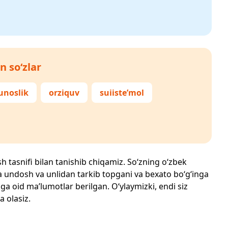
n so‘zlar
unoslik
orziquv
suiiste’mol
sh tasnifi bilan tanishib chiqamiz. So‘zning o‘zbek
echta undosh va unlidan tarkib topgani va bexato bo‘g‘inga
ga oid ma’lumotlar berilgan. O‘ylaymizki, endi siz
a olasiz.