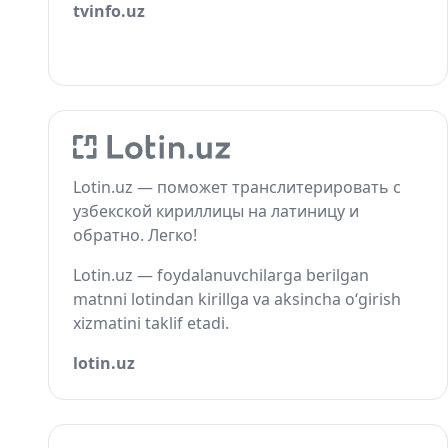
tvinfo.uz
Lotin.uz — поможет транслитерировать с
узбекской кириллицы на латиницу и
обратно. Легко!
Lotin.uz — foydalanuvchilarga berilgan
matnni lotindan kirillga va aksincha o‘girish
xizmatini taklif etadi.
lotin.uz