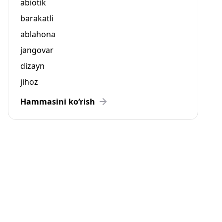
abiotik
barakatli
ablahona
jangovar
dizayn
jihoz
Hammasini ko‘rish