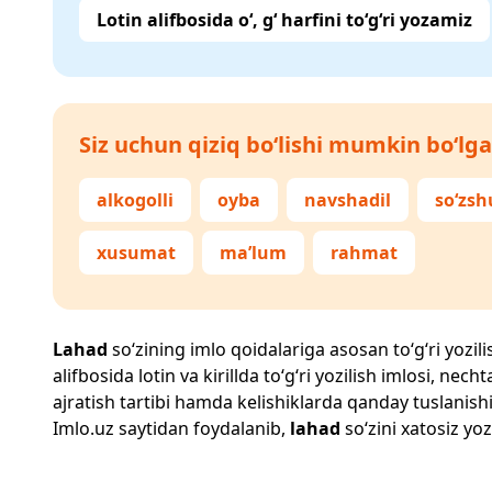
Lotin alifbosida o‘, g‘ harfini to‘g‘ri yozamiz
Siz uchun qiziq bo‘lishi mumkin bo‘lga
alkogolli
oyba
navshadil
so‘zsh
xusumat
ma’lum
rahmat
Lahad
so‘zining imlo qoidalariga asosan to‘g‘ri yozili
alifbosida lotin va kirillda to‘g‘ri yozilish imlosi, n
ajratish tartibi hamda kelishiklarda qanday tuslanishi
Imlo.uz
saytidan foydalanib,
lahad
so‘zini xatosiz yoz