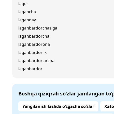
lager
lagancha
laganday
laganbardorchasiga
laganbardorcha
laganbardorona
laganbardorlik
laganbardorlarcha
laganbardor
Boshqa qiziqrali so‘zlar jamlangan to
Yangilanish faslida o‘zgacha so‘zlar
Xato