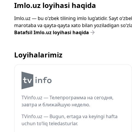
Imlo.uz loyihasi haqida
Imlo.uz — bu o‘zbek tilining imlo lug‘atidir. Sayt o‘
marotaba va qayta-qayta xato bilan yoziladigan so‘zlar
Batafsil Imlo.uz loyihasi haqida
Loyihalarimiz
TVinfo.uz — Телепрограмма на сегодня,
завтра и ближайшую неделю.
TVinfo.uz — Bugun, ertaga va keyingi hafta
uchun to‘liq teledasturlar.