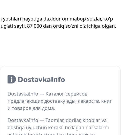
mon yoshlari hayotiga daxldor ommabop so‘zlar, ko‘p
‘ati sayti, 87 000 dan ortiq so‘zni o‘z ichiga olgan.
DostavkaInfo — Каталог сервисов,
предлагающих доставку еды, лекарств, книг
и товаров для дома.
DostavkaInfo — Taomlar, dorilar, kitoblar va
boshqa uy uchun kerakli bo‘lagan narsalarni
yetkazib berish xizmatlari bor servislar.