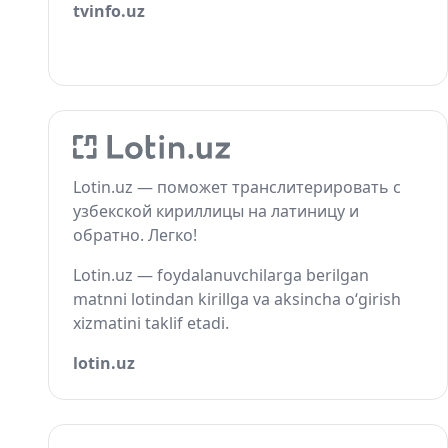
tvinfo.uz
Lotin.uz — поможет транслитерировать с
узбекской кириллицы на латиницу и
обратно. Легко!
Lotin.uz — foydalanuvchilarga berilgan
matnni lotindan kirillga va aksincha o‘girish
xizmatini taklif etadi.
lotin.uz