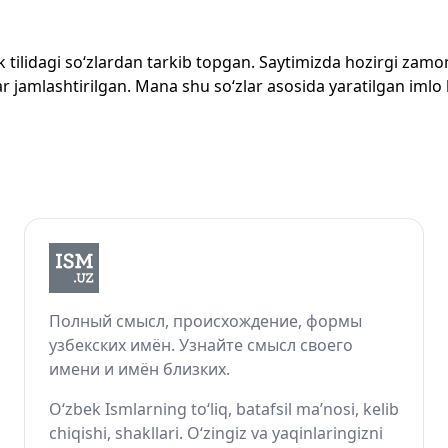
zbek tilidagi so‘zlardan tarkib topgan. Saytimizda hozirgi za
 jamlashtirilgan. Mana shu so‘zlar asosida yaratilgan imlo lug
Полный смысл, происхождение, формы
узбекских имён. Узнайте смысл своего
имени и имён близких.
O‘zbek Ismlarning to‘liq, batafsil ma’nosi, kelib
chiqishi, shakllari. O‘zingiz va yaqinlaringizni