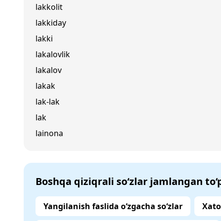
lakkolit
lakkiday
lakki
lakalovlik
lakalov
lakak
lak-lak
lak
lainona
Boshqa qiziqrali so‘zlar jamlangan to
Yangilanish faslida o‘zgacha so‘zlar
Xato