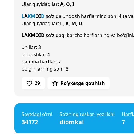
Ular quyidagilar:
A, O, I
L
A
K
M
O
I
D
so‘zida undosh harflarning soni
4
ta va
Ular quyidagilar:
L, K, M, D
LAKMOID
so‘zidagi barcha harflarning va bo‘g‘inl
unlilar: 3
undoshlar: 4
hamma harflar: 7
bo‘g‘inlarning soni: 3
29
Ro‘yxatga qo‘shish
Saytdagi o‘rni
So‘zning teskari yozilishi
Harfl
34172
diomkal
7