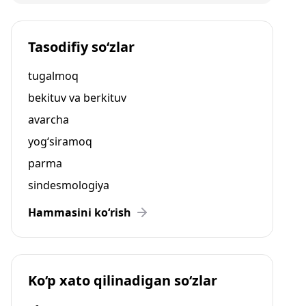
Tasodifiy so‘zlar
tugalmoq
bekituv va berkituv
avarcha
yog‘siramoq
parma
sindesmologiya
Hammasini ko‘rish
Ko‘p xato qilinadigan so‘zlar