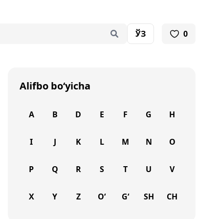
ЎЗ
0
Alifbo bo‘yicha
A
B
D
E
F
G
H
I
J
K
L
M
N
O
P
Q
R
S
T
U
V
X
Y
Z
O‘
G‘
SH
CH