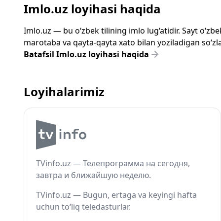
Imlo.uz loyihasi haqida
Imlo.uz — bu o‘zbek tilining imlo lug‘atidir. Sayt o‘
marotaba va qayta-qayta xato bilan yoziladigan so‘zlar
Batafsil Imlo.uz loyihasi haqida
Loyihalarimiz
TVinfo.uz — Телепрограмма на сегодня,
завтра и ближайшую неделю.
TVinfo.uz — Bugun, ertaga va keyingi hafta
uchun to‘liq teledasturlar.