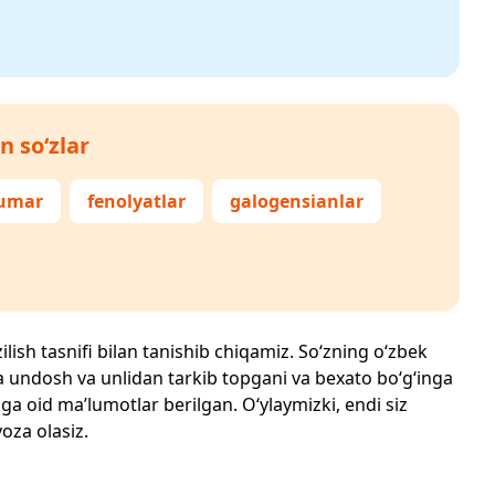
n so‘zlar
umar
fenolyatlar
galogensianlar
ilish tasnifi bilan tanishib chiqamiz. So‘zning o‘zbek
echta undosh va unlidan tarkib topgani va bexato bo‘g‘inga
ga oid ma’lumotlar berilgan. O‘ylaymizki, endi siz
yoza olasiz.