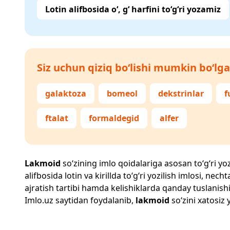
Lotin alifbosida o‘, g‘ harfini to‘g‘ri yozamiz
Siz uchun qiziq bo‘lishi mumkin bo‘lga
galaktoza
bomeol
dekstrinlar
f
ftalat
formaldegid
alfer
Lakmoid
so‘zining imlo qoidalariga asosan to‘g‘ri yoz
alifbosida lotin va kirillda to‘g‘ri yozilish imlosi, n
ajratish tartibi hamda kelishiklarda qanday tuslanishi
Imlo.uz
saytidan foydalanib,
lakmoid
so‘zini xatosiz 