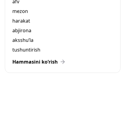
afv
mezon
harakat
abjirona
aksshu’la
tushuntirish
Hammasini ko‘rish