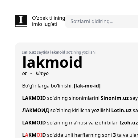
O‘zbek tilining
imlo lug‘ati
Imlo.uz
saytida
lakmoid
so‘zining yozilishi
lakmoid
ot
kimyo
•
Bo‘g‘inlarga bo‘linishi:
[lak-mo-id]
LAKMOID
so‘zining sinonimlarini
Sinonim.uz
sayt
ЛАКМОИД
so‘zining kirillcha yozilishi
Lotin.uz
sa
LAKMOID
so‘zining ma’nosi va izohi bilan
Izoh.uz
L
A
K
M
O
I
D
so‘zida unli harflarning soni
3
ta va ular