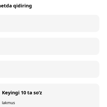
netda qidiring
Keyingi 10 ta so‘z
lakmus