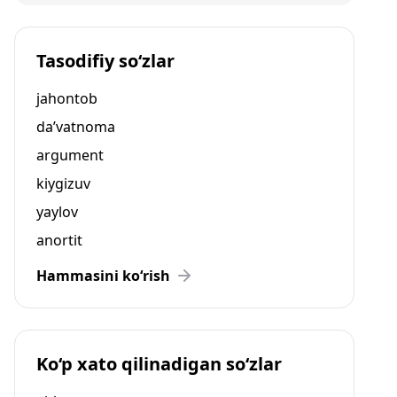
Tasodifiy so‘zlar
jahontob
da’vatnoma
argument
kiygizuv
yaylov
anortit
Hammasini ko‘rish
Ko‘p xato qilinadigan so‘zlar