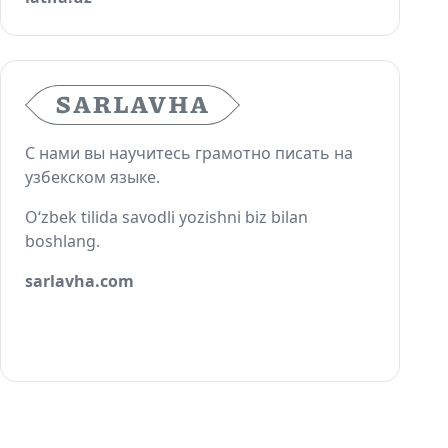
С нами вы научитесь грамотно писать на
узбекском языке.
O‘zbek tilida savodli yozishni biz bilan
boshlang.
sarlavha.com