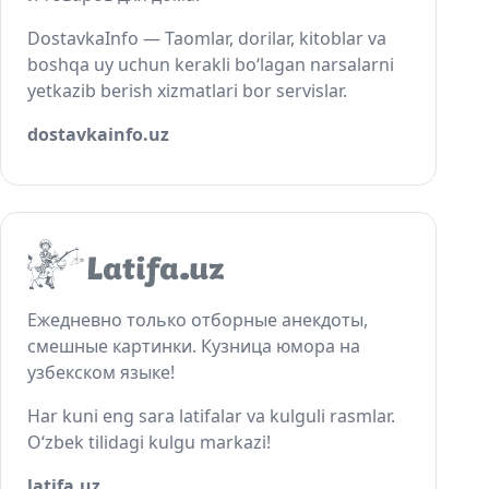
DostavkaInfo — Taomlar, dorilar, kitoblar va
boshqa uy uchun kerakli bo‘lagan narsalarni
yetkazib berish xizmatlari bor servislar.
dostavkainfo.uz
Ежедневно только отборные анекдоты,
смешные картинки. Кузница юмора на
узбекском языке!
Har kuni eng sara latifalar va kulguli rasmlar.
O‘zbek tilidagi kulgu markazi!
latifa.uz