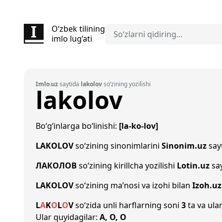
O‘zbek tilining
imlo lug‘ati
Imlo.uz
saytida
lakolov
so‘zining yozilishi
lakolov
Bo‘g‘inlarga bo‘linishi:
[la-ko-lov]
LAKOLOV
so‘zining sinonimlarini
Sinonim.uz
sayt
ЛАКОЛОВ
so‘zining kirillcha yozilishi
Lotin.uz
say
LAKOLOV
so‘zining ma’nosi va izohi bilan
Izoh.uz
L
A
K
O
L
O
V
so‘zida unli harflarning soni
3
ta va ular
Ular quyidagilar:
A, O, O