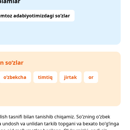
‘plamlar
mtoz adabiyotimizdagi so‘zlar
n so‘zlar
o‘zbekcha
timtiq
jirtak
or
lish tasnifi bilan tanishib chiqamiz. So‘zning o‘zbek
echta undosh va unlidan tarkib topgani va bexato bo‘g‘inga