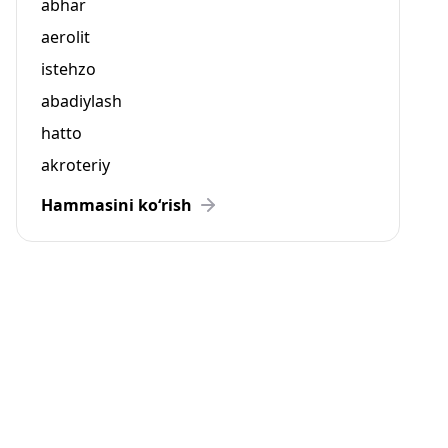
abhar
aerolit
istehzo
abadiylash
hatto
akroteriy
Hammasini ko‘rish