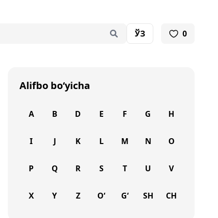
ЎЗ
0
Alifbo bo‘yicha
A
B
D
E
F
G
H
I
J
K
L
M
N
O
P
Q
R
S
T
U
V
X
Y
Z
O‘
G‘
SH
CH