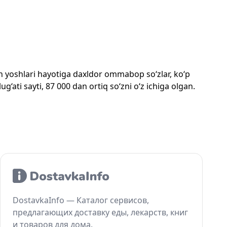
mon yoshlari hayotiga daxldor ommabop so‘zlar, ko‘p
‘ati sayti, 87 000 dan ortiq so‘zni o‘z ichiga olgan.
DostavkaInfo — Каталог сервисов,
предлагающих доставку еды, лекарств, книг
и товаров для дома.