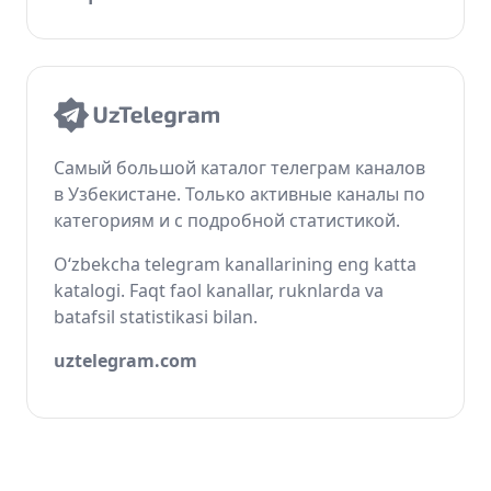
Самый большой каталог телеграм каналов
в Узбекистане. Только активные каналы по
категориям и с подробной статистикой.
O‘zbekcha telegram kanallarining eng katta
katalogi. Faqt faol kanallar, ruknlarda va
batafsil statistikasi bilan.
uztelegram.com