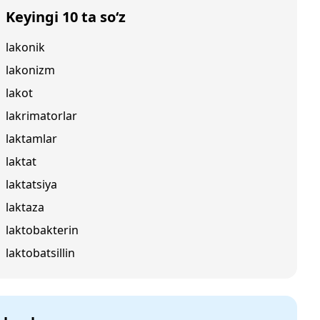
Keyingi 10 ta so‘z
lakonik
lakonizm
lakot
lakrimatorlar
laktamlar
laktat
laktatsiya
laktaza
laktobakterin
laktobatsillin