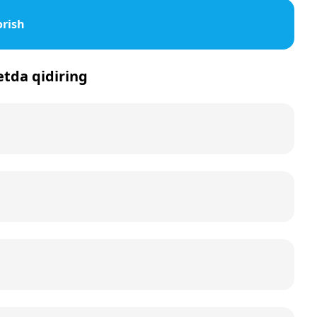
orish
netda qidiring