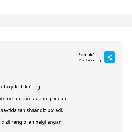
So‘zni do‘stlar
bilan ulashing
ida qidirib ko‘ring.
ti tomonidan taqdim qilingan.
saytida tanishsangiz bo‘ladi.
 qizil rang bilan belgilangan.