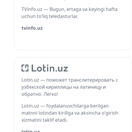
TVinfo.uz — Bugun, ertaga va keyingi hafta
uchun to‘liq teledasturlar.
tvinfo.uz
Lotin.uz — поможет транслитерировать с
узбекской кириллицы на латиницу и
обратно. Легко!
Lotin.uz — foydalanuvchilarga berilgan
matnni lotindan kirillga va aksincha o‘girish
xizmatini taklif etadi.
lotin.uz