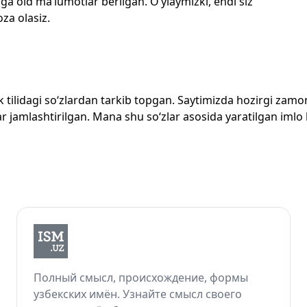
ga oid ma’lumotlar berilgan. O‘ylaymizki, endi siz
oza olasiz.
zbek tilidagi so‘zlardan tarkib topgan. Saytimizda hozirgi za
 jamlashtirilgan. Mana shu so‘zlar asosida yaratilgan imlo lug
Полный смысл, происхождение, формы
узбекских имён. Узнайте смысл своего