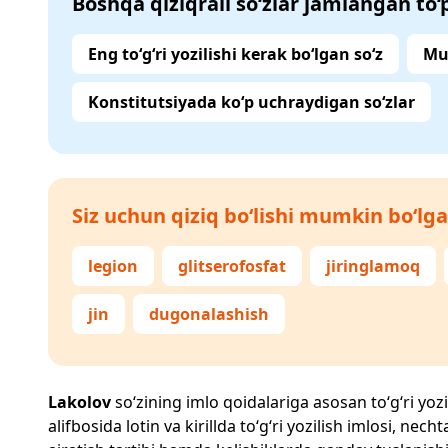
Boshqa qiziqrali so‘zlar jamlangan to
Eng to‘g‘ri yozilishi kerak bo‘lgan so‘z
Mu
Konstitutsiyada ko‘p uchraydigan so‘zlar
Siz uchun qiziq bo‘lishi mumkin bo‘lga
legion
glitserofosfat
jiringlamoq
jin
dugonalashish
Lakolov
so‘zining imlo qoidalariga asosan to‘g‘ri yozi
alifbosida lotin va kirillda to‘g‘ri yozilish imlosi, n