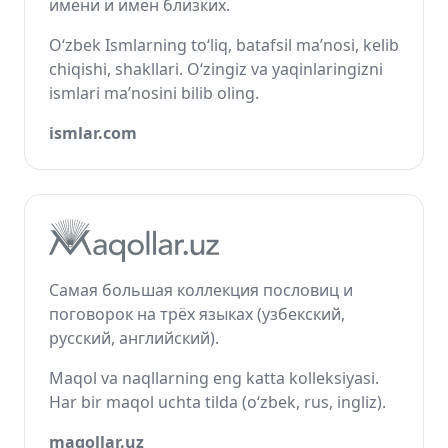
имени и имён близких.
O‘zbek Ismlarning to‘liq, batafsil ma’nosi, kelib
chiqishi, shakllari. O‘zingiz va yaqinlaringizni
ismlari ma’nosini bilib oling.
ismlar.com
Самая большая коллекция пословиц и
поговорок на трёх языках (узбекский,
русский, английский).
Maqol va naqllarning eng katta kolleksiyasi.
Har bir maqol uchta tilda (o‘zbek, rus, ingliz).
maqollar.uz