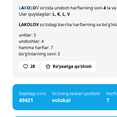
L
A
K
O
L
O
V
so‘zida undosh harflarning soni
4
ta va
Ular quyidagilar:
L, K, L, V
LAKOLOV
so‘zidagi barcha harflarning va bo‘g‘inl
unlilar: 3
undoshlar: 4
hamma harflar: 7
bo‘g‘inlarning soni: 3
28
Ro‘yxatga qo‘shish
Saytdagi o‘rni
So‘zning teskari yozilishi
Harfl
49421
volokal
7