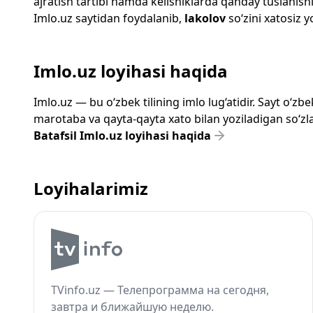
ajratish tartibi hamda kelishiklarda qanday tuslanishi
Imlo.uz
saytidan foydalanib,
lakolov
so‘zini xatosiz y
Imlo.uz loyihasi haqida
Imlo.uz — bu o‘zbek tilining imlo lug‘atidir. Sayt o‘
marotaba va qayta-qayta xato bilan yoziladigan so‘zlar
Batafsil Imlo.uz loyihasi haqida
Loyihalarimiz
TVinfo.uz — Телепрограмма на сегодня,
завтра и ближайшую неделю.