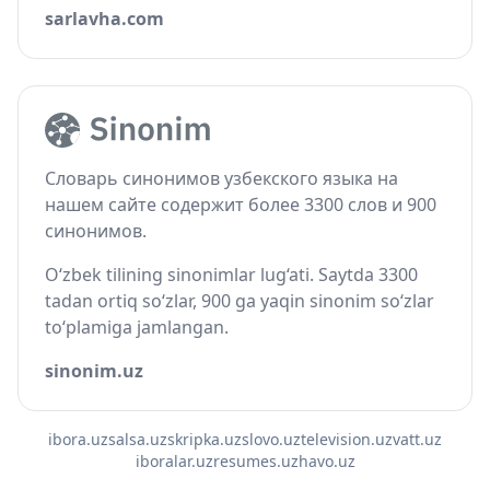
sarlavha.com
Словарь синонимов узбекского языка на
нашем сайте содержит более 3300 слов и 900
синонимов.
O‘zbek tilining sinonimlar lug‘ati. Saytda 3300
tadan ortiq so‘zlar, 900 ga yaqin sinonim so‘zlar
to‘plamiga jamlangan.
sinonim.uz
ibora.uz
salsa.uz
skripka.uz
slovo.uz
television.uz
vatt.uz
iboralar.uz
resumes.uz
havo.uz