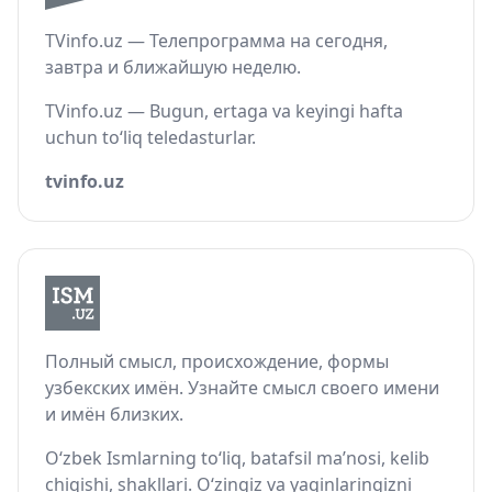
TVinfo.uz — Телепрограмма на сегодня,
завтра и ближайшую неделю.
TVinfo.uz — Bugun, ertaga va keyingi hafta
uchun to‘liq teledasturlar.
tvinfo.uz
Полный смысл, происхождение, формы
узбекских имён. Узнайте смысл своего имени
и имён близких.
O‘zbek Ismlarning to‘liq, batafsil ma’nosi, kelib
chiqishi, shakllari. O‘zingiz va yaqinlaringizni