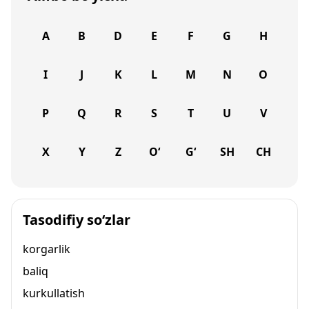
A
B
D
E
F
G
H
I
J
K
L
M
N
O
P
Q
R
S
T
U
V
X
Y
Z
O‘
G‘
SH
CH
Tasodifiy so‘zlar
korgarlik
baliq
kurkullatish