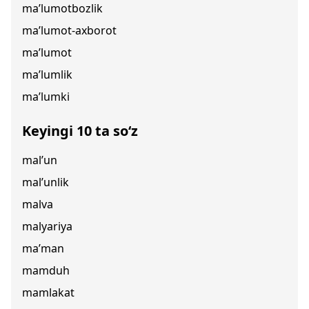
ma’lumotbozlik
ma’lumot-axborot
ma’lumot
ma’lumlik
ma’lumki
Keyingi 10 ta so‘z
mal’un
mal’unlik
malva
malyariya
ma’man
mamduh
mamlakat