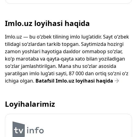
Imlo.uz loyihasi haqida
Imlo.uz — bu o‘zbek tilining imlo lug‘atidir. Sayt o‘zbek
tilidagi so‘zlardan tarkib topgan. Saytimizda hozirgi
zamon yoshlari hayotiga daxldor ommabop so‘zlar,
ko‘p marotaba va qayta-qayta xato bilan yoziladigan
so‘zlar jamlashtirilgan. Mana shu so‘zlar asosida
yaratilgan imlo lug‘ati sayti, 87 000 dan ortiq so‘zni o‘z
ichiga olgan.
Batafsil Imlo.uz loyihasi haqida
Loyihalarimiz