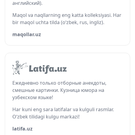
английский).
Maqol va naqllarning eng katta kolleksiyasi. Har
bir maqol uchta tilda (o‘zbek, rus, ingliz).
maqollar.uz
Ежедневно только отборные анекдоты,
смешные картинки. Кузница юмора на
узбекском языке!
Har kuni eng sara latifalar va kulguli rasmlar.
O‘zbek tilidagi kulgu markazi!
latifa.uz