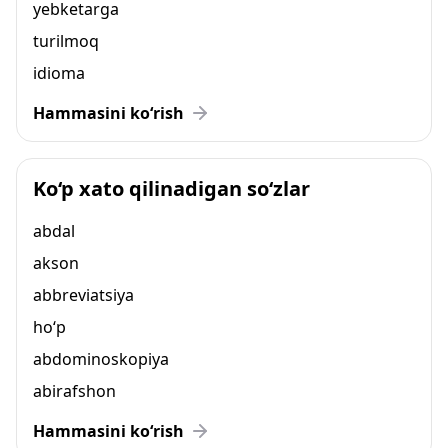
yebketarga
turilmoq
idioma
Hammasini ko‘rish
Ko‘p xato qilinadigan so‘zlar
abdal
akson
abbreviatsiya
ho‘p
abdominoskopiya
abirafshon
Hammasini ko‘rish