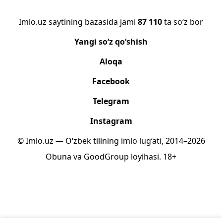
Imlo.uz saytining bazasida jami
87 110
ta so‘z bor
Yangi so‘z qo‘shish
Aloqa
Facebook
Telegram
Instagram
© Imlo.uz — O‘zbek tilining imlo lug‘ati, 2014–2026
Obuna
va
GoodGroup
loyihasi.
18+