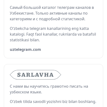
Самый большой каталог телеграм каналов в
Узбекистане. Только активные каналы по
категориям и с подробной статистикой.
O‘zbekcha telegram kanallarining eng katta
katalogi. Faqt faol kanallar, ruknlarda va batafsil
statistikasi bilan.
uztelegram.com
С нами вы научитесь грамотно писать на
узбекском языке.
O‘zbek tilida savodli yozishni biz bilan boshlang.