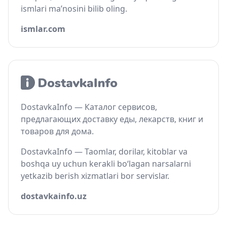
ismlari ma’nosini bilib oling.
ismlar.com
DostavkaInfo — Каталог сервисов,
предлагающих доставку еды, лекарств, книг и
товаров для дома.
DostavkaInfo — Taomlar, dorilar, kitoblar va
boshqa uy uchun kerakli bo‘lagan narsalarni
yetkazib berish xizmatlari bor servislar.
dostavkainfo.uz