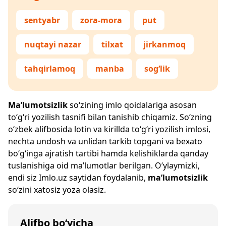
sentyabr
zora-mora
put
nuqtayi nazar
tilxat
jirkanmoq
tahqirlamoq
manba
sog‘lik
Ma’lumotsizlik
so‘zining imlo qoidalariga asosan
to‘g‘ri yozilish tasnifi bilan tanishib chiqamiz. So‘zning
o‘zbek alifbosida lotin va kirillda to‘g‘ri yozilish imlosi,
nechta undosh va unlidan tarkib topgani va bexato
bo‘g‘inga ajratish tartibi hamda kelishiklarda qanday
tuslanishiga oid ma’lumotlar berilgan. O‘ylaymizki,
endi siz
Imlo.uz
saytidan foydalanib,
ma’lumotsizlik
so‘zini xatosiz yoza olasiz.
Alifbo bo‘yicha