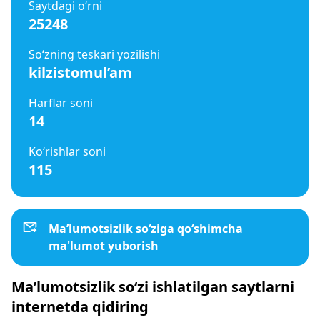
Saytdagi o‘rni
25248
So‘zning teskari yozilishi
kilzistomul’am
Harflar soni
14
Ko‘rishlar soni
115
Ma’lumotsizlik so‘ziga qo‘shimcha
ma'lumot yuborish
Ma’lumotsizlik so‘zi ishlatilgan saytlarni
internetda qidiring