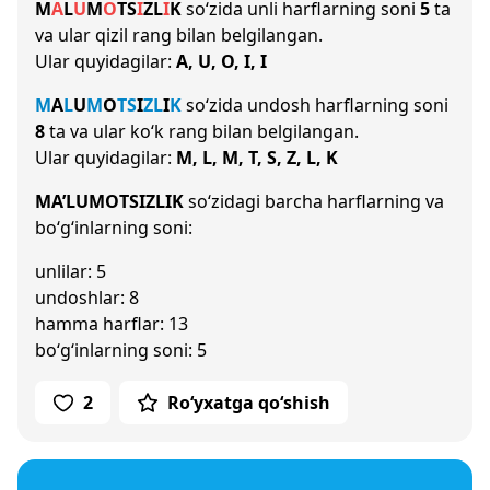
M
A
L
U
M
O
T
S
I
Z
L
I
K
so‘zida unli harflarning soni
5
ta
va ular qizil rang bilan belgilangan.
Ular quyidagilar:
A, U, O, I, I
M
A
L
U
M
O
T
S
I
Z
L
I
K
so‘zida undosh harflarning soni
8
ta va ular ko‘k rang bilan belgilangan.
Ular quyidagilar:
M, L, M, T, S, Z, L, K
MA’LUMOTSIZLIK
so‘zidagi barcha harflarning va
bo‘g‘inlarning soni:
unlilar: 5
undoshlar: 8
hamma harflar: 13
bo‘g‘inlarning soni: 5
2
Ro‘yxatga qo‘shish