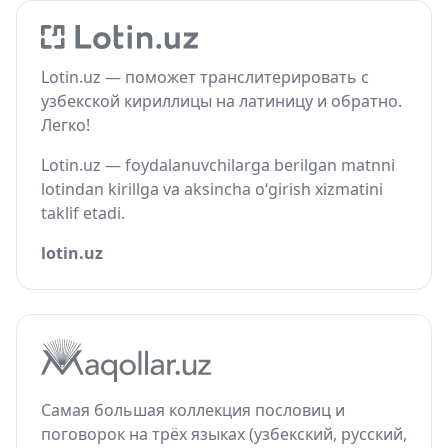
Lotin.uz — поможет транслитерировать с
узбекской кириллицы на латиницу и обратно.
Легко!
Lotin.uz — foydalanuvchilarga berilgan matnni
lotindan kirillga va aksincha o‘girish xizmatini
taklif etadi.
lotin.uz
Самая большая коллекция пословиц и
поговорок на трёх языках (узбекский, русский,