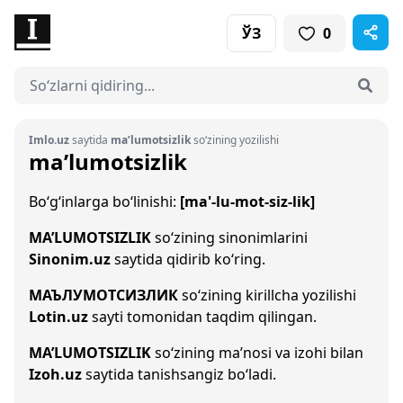
ЎЗ
0
Imlo.uz
saytida
ma’lumotsizlik
so‘zining yozilishi
ma’lumotsizlik
Bo‘g‘inlarga bo‘linishi:
[ma'-lu-mot-siz-lik]
MA’LUMOTSIZLIK
so‘zining sinonimlarini
Sinonim.uz
saytida qidirib ko‘ring.
МАЪЛУМОТСИЗЛИК
so‘zining kirillcha yozilishi
Lotin.uz
sayti tomonidan taqdim qilingan.
MA’LUMOTSIZLIK
so‘zining ma’nosi va izohi bilan
Izoh.uz
saytida tanishsangiz bo‘ladi.