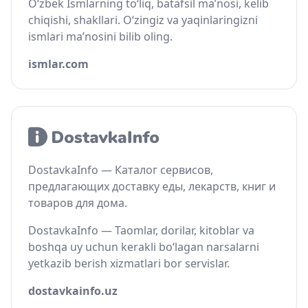
O‘zbek Ismlarning to‘liq, batafsil ma’nosi, kelib
chiqishi, shakllari. O‘zingiz va yaqinlaringizni
ismlari ma’nosini bilib oling.
ismlar.com
DostavkaInfo — Каталог сервисов,
предлагающих доставку еды, лекарств, книг и
товаров для дома.
DostavkaInfo — Taomlar, dorilar, kitoblar va
boshqa uy uchun kerakli bo‘lagan narsalarni
yetkazib berish xizmatlari bor servislar.
dostavkainfo.uz