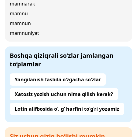
mamnarak
mamnu
mamnun
mamnuniyat
Boshqa qiziqrali so‘zlar jamlangan
to‘plamlar
Yangilanish faslida o‘zgacha so‘zlar
Xatosiz yozish uchun nima qilish kerak?
Lotin alifbosida o‘, g‘ harfini to‘g‘ri yozamiz
Siz uchun qiziq bo‘lishi mumkin