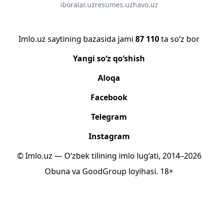
iboralar.uz
resumes.uz
havo.uz
Imlo.uz saytining bazasida jami
87 110
ta so‘z bor
Yangi so‘z qo‘shish
Aloqa
Facebook
Telegram
Instagram
© Imlo.uz — O‘zbek tilining imlo lug‘ati, 2014–2026
Obuna
va
GoodGroup
loyihasi.
18+