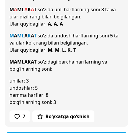
M
A
M
L
A
K
A
T
so‘zida unli harflarning soni
3
ta va
ular qizil rang bilan belgilangan.
Ular quyidagilar:
A, A, A
M
A
M
L
A
K
A
T
so‘zida undosh harflarning soni
5
ta
va ular ko‘k rang bilan belgilangan.
Ular quyidagilar:
M, M, L, K, T
MAMLAKAT
so‘zidagi barcha harflarning va
bo‘g‘inlarning soni:
unlilar: 3
undoshlar: 5
hamma harflar: 8
bo‘g‘inlarning soni: 3
7
Ro‘yxatga qo‘shish