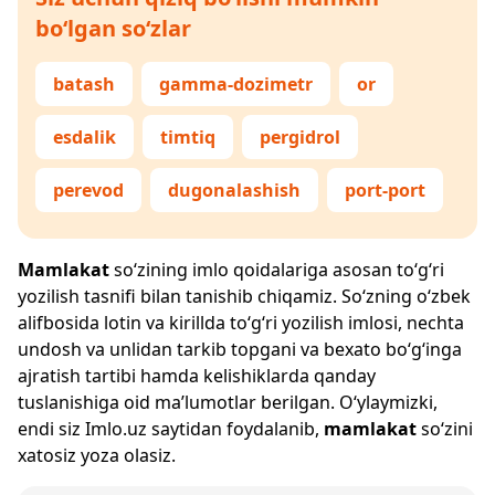
bo‘lgan so‘zlar
batash
gamma-dozimetr
or
esdalik
timtiq
pergidrol
perevod
dugonalashish
port-port
Mamlakat
so‘zining imlo qoidalariga asosan to‘g‘ri
yozilish tasnifi bilan tanishib chiqamiz. So‘zning o‘zbek
alifbosida lotin va kirillda to‘g‘ri yozilish imlosi, nechta
undosh va unlidan tarkib topgani va bexato bo‘g‘inga
ajratish tartibi hamda kelishiklarda qanday
tuslanishiga oid ma’lumotlar berilgan. O‘ylaymizki,
endi siz
Imlo.uz
saytidan foydalanib,
mamlakat
so‘zini
xatosiz yoza olasiz.