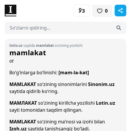
ЎЗ
0
Imlo.uz
saytida
mamlakat
so‘zining yozilishi
mamlakat
ot
Bo‘g‘inlarga bo‘linishi:
[mam-la-kat]
MAMLAKAT
so‘zining sinonimlarini
Sinonim.uz
saytida qidirib ko‘ring.
МАМЛАКАТ
so‘zining kirillcha yozilishi
Lotin.uz
sayti tomonidan taqdim qilingan.
MAMLAKAT
so‘zining ma’nosi va izohi bilan
Izoh.uz
saytida tanishsangiz bo‘ladi.