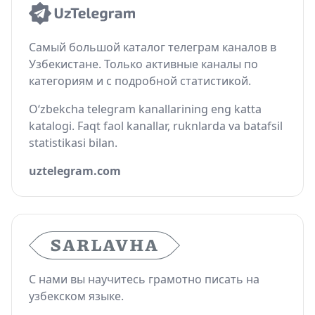
Самый большой каталог телеграм каналов в
Узбекистане. Только активные каналы по
категориям и с подробной статистикой.
O‘zbekcha telegram kanallarining eng katta
katalogi. Faqt faol kanallar, ruknlarda va batafsil
statistikasi bilan.
uztelegram.com
С нами вы научитесь грамотно писать на
узбекском языке.