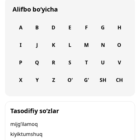
Alifbo bo‘yicha
A
B
D
E
F
G
H
I
J
K
L
M
N
O
P
Q
R
S
T
U
V
X
Y
Z
O‘
G‘
SH
CH
Tasodifiy so‘zlar
mijg‘ilamoq
kiyiktumshuq