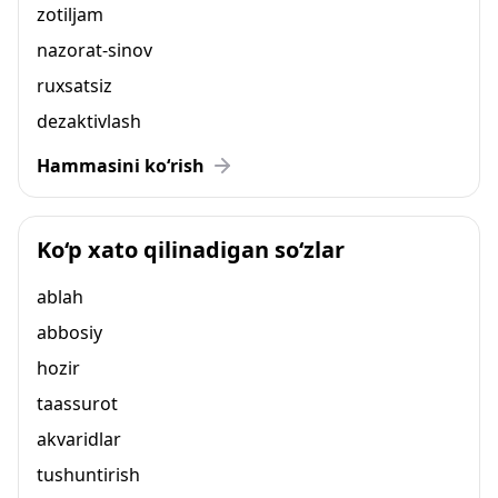
zotiljam
nazorat-sinov
ruxsatsiz
dezaktivlash
Hammasini ko‘rish
Ko‘p xato qilinadigan so‘zlar
ablah
abbosiy
hozir
taassurot
akvaridlar
tushuntirish