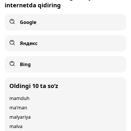
internetda qidiring
Google
Яндекс
Bing
Oldingi 10 ta so‘z
mamduh
ma’man
malyariya
malva