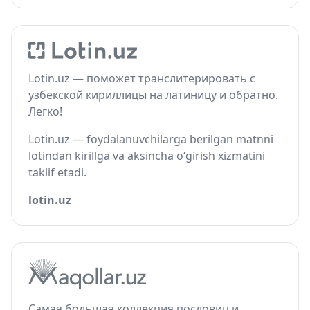
Lotin.uz — поможет транслитерировать с
узбекской кириллицы на латиницу и обратно.
Легко!
Lotin.uz — foydalanuvchilarga berilgan matnni
lotindan kirillga va aksincha o‘girish xizmatini
taklif etadi.
lotin.uz
Самая большая коллекция пословиц и