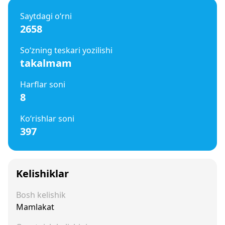
Saytdagi o‘rni
2658
So‘zning teskari yozilishi
takalmam
Harflar soni
8
Ko‘rishlar soni
397
Kelishiklar
Bosh kelishik
Mamlakat