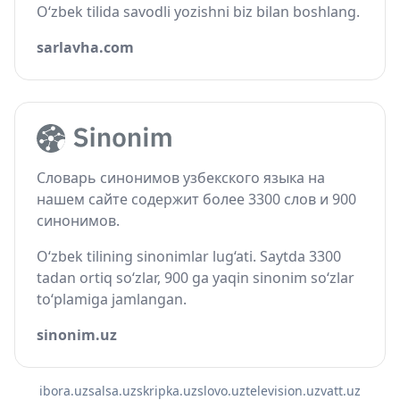
O‘zbek tilida savodli yozishni biz bilan boshlang.
sarlavha.com
Словарь синонимов узбекского языка на
нашем сайте содержит более 3300 слов и 900
синонимов.
O‘zbek tilining sinonimlar lug‘ati. Saytda 3300
tadan ortiq so‘zlar, 900 ga yaqin sinonim so‘zlar
to‘plamiga jamlangan.
sinonim.uz
ibora.uz
salsa.uz
skripka.uz
slovo.uz
television.uz
vatt.uz