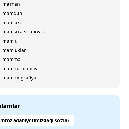
ma’man
mamduh
mamlakat
mamlakatshunoslik
mamlu
mamluklar
mamma
mammaliologiya
mammografiya
‘plamlar
mtoz adabiyotimizdagi so‘zlar