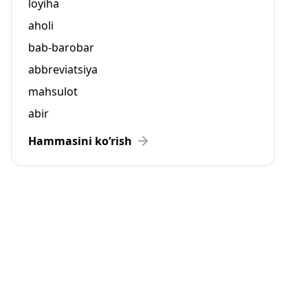
loyiha
aholi
bab-barobar
abbreviatsiya
mahsulot
abir
Hammasini ko‘rish