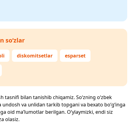
n so‘zlar
li
diskomitsetlar
esparset
sh tasnifi bilan tanishib chiqamiz. So‘zning o‘zbek
echta undosh va unlidan tarkib topgani va bexato bo‘g‘inga
ga oid ma’lumotlar berilgan. O‘ylaymizki, endi siz
za olasiz.