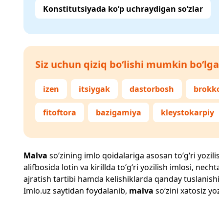
Konstitutsiyada ko‘p uchraydigan so‘zlar
Siz uchun qiziq bo‘lishi mumkin bo‘lga
izen
itsiygak
dastorbosh
brokko
fitoftora
bazigamiya
kleystokarpiy
Malva
so‘zining imlo qoidalariga asosan to‘g‘ri yozili
alifbosida lotin va kirillda to‘g‘ri yozilish imlosi, n
ajratish tartibi hamda kelishiklarda qanday tuslanishi
Imlo.uz
saytidan foydalanib,
malva
so‘zini xatosiz yo