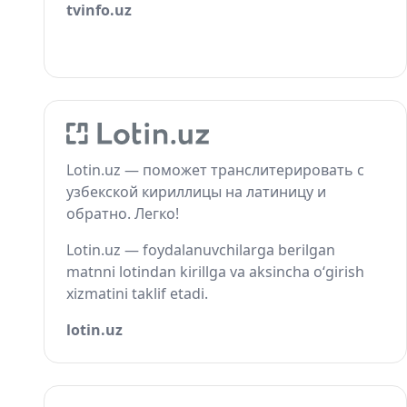
tvinfo.uz
Lotin.uz — поможет транслитерировать с
узбекской кириллицы на латиницу и
обратно. Легко!
Lotin.uz — foydalanuvchilarga berilgan
matnni lotindan kirillga va aksincha o‘girish
xizmatini taklif etadi.
lotin.uz