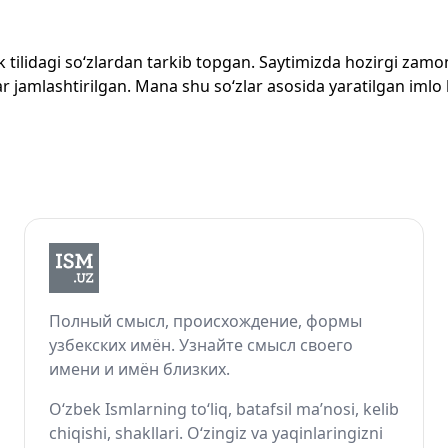
zbek tilidagi so‘zlardan tarkib topgan. Saytimizda hozirgi za
 jamlashtirilgan. Mana shu so‘zlar asosida yaratilgan imlo lug
Полный смысл, происхождение, формы
узбекских имён. Узнайте смысл своего
имени и имён близких.
O‘zbek Ismlarning to‘liq, batafsil ma’nosi, kelib
chiqishi, shakllari. O‘zingiz va yaqinlaringizni