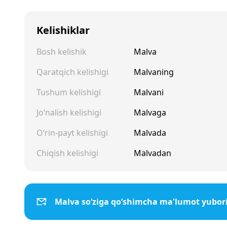
Kelishiklar
Bosh kelishik
Malva
Qaratqich kelishigi
Malvaning
Tushum kelishigi
Malvani
Jo‘nalish kelishigi
Malvaga
O‘rin-payt kelishigi
Malvada
Chiqish kelishigi
Malvadan
Malva so‘ziga qo‘shimcha ma'lumot yubor