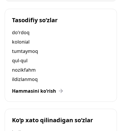
Tasodifiy so‘zlar
do‘rdoq
kolonial
tumtaymoq
qul-qul
nozikfahm
ildizlanmoq
Hammasini ko‘rish
Ko‘p xato qilinadigan so‘zlar