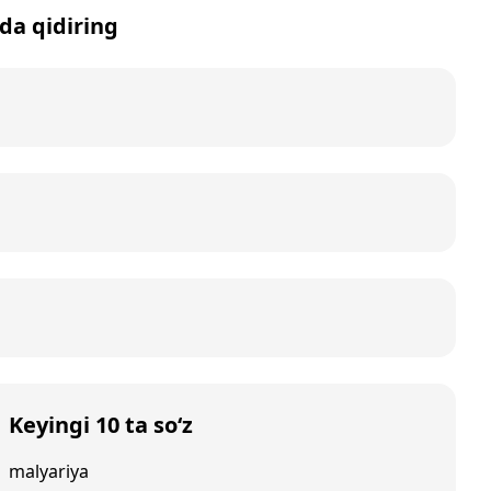
tda qidiring
Keyingi 10 ta so‘z
malyariya