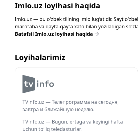
Imlo.uz loyihasi haqida
Imlo.uz — bu o‘zbek tilining imlo lug‘atidir. Sayt o‘
marotaba va qayta-qayta xato bilan yoziladigan so‘zlar
Batafsil Imlo.uz loyihasi haqida
Loyihalarimiz
TVinfo.uz — Телепрограмма на сегодня,
завтра и ближайшую неделю.
TVinfo.uz — Bugun, ertaga va keyingi hafta
uchun to‘liq teledasturlar.