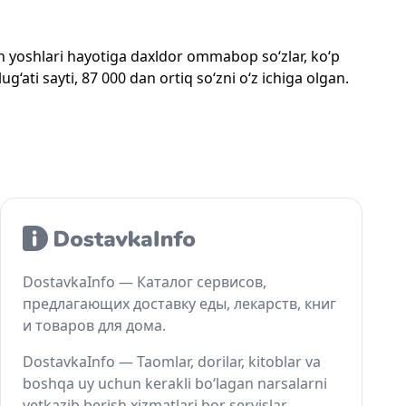
mon yoshlari hayotiga daxldor ommabop so‘zlar, ko‘p
‘ati sayti, 87 000 dan ortiq so‘zni o‘z ichiga olgan.
DostavkaInfo — Каталог сервисов,
предлагающих доставку еды, лекарств, книг
и товаров для дома.
DostavkaInfo — Taomlar, dorilar, kitoblar va
boshqa uy uchun kerakli bo‘lagan narsalarni
yetkazib berish xizmatlari bor servislar.