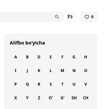
ЎЗ
0
Alifbo bo‘yicha
A
B
D
E
F
G
H
I
J
K
L
M
N
O
P
Q
R
S
T
U
V
X
Y
Z
O‘
G‘
SH
CH