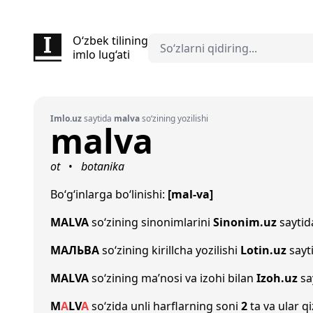
O‘zbek tilining
imlo lug‘ati
Imlo.uz
saytida
malva
so‘zining yozilishi
malva
ot
botanika
•
Bo‘g‘inlarga bo‘linishi:
[mal-va]
MALVA
so‘zining sinonimlarini
Sinonim.uz
saytida
МАЛЬВА
so‘zining kirillcha yozilishi
Lotin.uz
sayt
MALVA
so‘zining ma’nosi va izohi bilan
Izoh.uz
sa
M
A
L
V
A
so‘zida unli harflarning soni
2
ta va ular qi