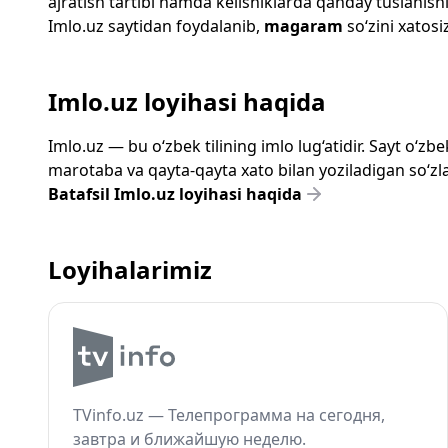
ajratish tartibi hamda kelishiklarda qanday tuslanishi
Imlo.uz
saytidan foydalanib,
magaram
so‘zini xatosi
Imlo.uz loyihasi haqida
Imlo.uz — bu o‘zbek tilining imlo lug‘atidir. Sayt o‘
marotaba va qayta-qayta xato bilan yoziladigan so‘zlar
Batafsil Imlo.uz loyihasi haqida
Loyihalarimiz
TVinfo.uz — Телепрограмма на сегодня,
завтра и ближайшую неделю.