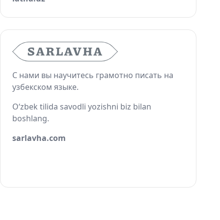
С нами вы научитесь грамотно писать на
узбекском языке.
O‘zbek tilida savodli yozishni biz bilan
boshlang.
sarlavha.com