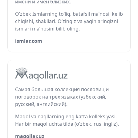
имени и имён близких.
O‘zbek Ismlarning to‘liq, batafsil ma’nosi, kelib
chiqishi, shakllari. O‘zingiz va yaqinlaringizni
ismlari ma’nosini bilib oling.
ismlar.com
Самая большая коллекция пословиц и
поговорок на трёх языках (узбекский,
русский, английский).
Maqol va naqllarning eng katta kolleksiyasi.
Har bir maqol uchta tilda (o‘zbek, rus, ingliz).
maqollar.uz