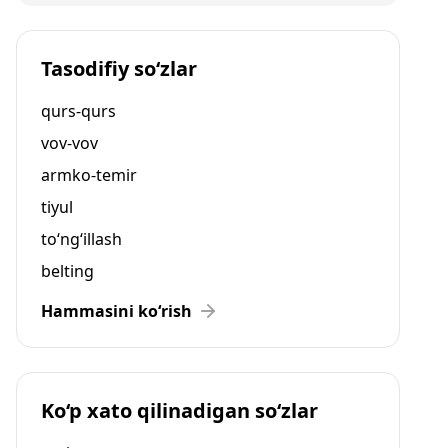
Tasodifiy so‘zlar
qurs-qurs
vov-vov
armko-temir
tiyul
to‘ng‘illash
belting
Hammasini ko‘rish
Ko‘p xato qilinadigan so‘zlar