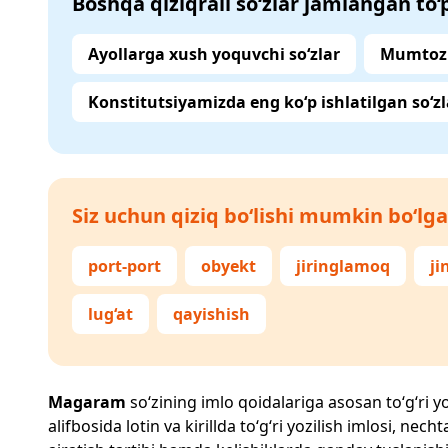
Boshqa qiziqrali so‘zlar jamlangan to
Ayollarga xush yoquvchi so‘zlar
Mumtoz 
Konstitutsiyamizda eng ko‘p ishlatilgan so‘zl
Siz uchun qiziq bo‘lishi mumkin bo‘lga
port-port
obyekt
jiringlamoq
ji
lug‘at
qayishish
Magaram
so‘zining imlo qoidalariga asosan to‘g‘ri yo
alifbosida lotin va kirillda to‘g‘ri yozilish imlosi, n