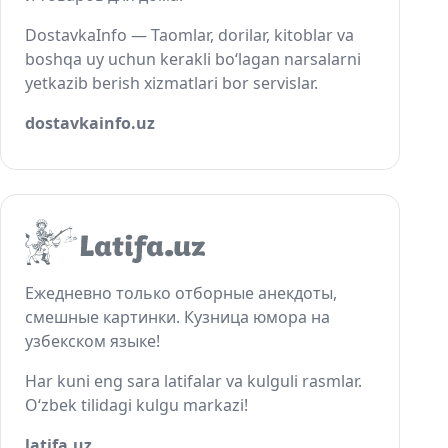
DostavkaInfo — Taomlar, dorilar, kitoblar va
boshqa uy uchun kerakli bo‘lagan narsalarni
yetkazib berish xizmatlari bor servislar.
dostavkainfo.uz
Ежедневно только отборные анекдоты,
смешные картинки. Кузница юмора на
узбекском языке!
Har kuni eng sara latifalar va kulguli rasmlar.
O‘zbek tilidagi kulgu markazi!
latifa.uz