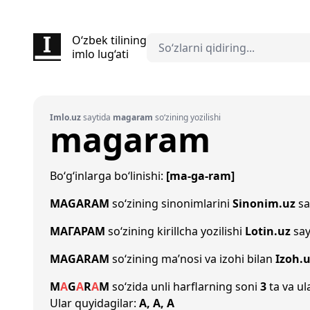
O‘zbek tilining
imlo lug‘ati
Imlo.uz
saytida
magaram
so‘zining yozilishi
magaram
Bo‘g‘inlarga bo‘linishi:
[ma-ga-ram]
MAGARAM
so‘zining sinonimlarini
Sinonim.uz
sa
МАГАРАМ
so‘zining kirillcha yozilishi
Lotin.uz
say
MAGARAM
so‘zining ma’nosi va izohi bilan
Izoh.
M
A
G
A
R
A
M
so‘zida unli harflarning soni
3
ta va ul
Ular quyidagilar:
A, A, A