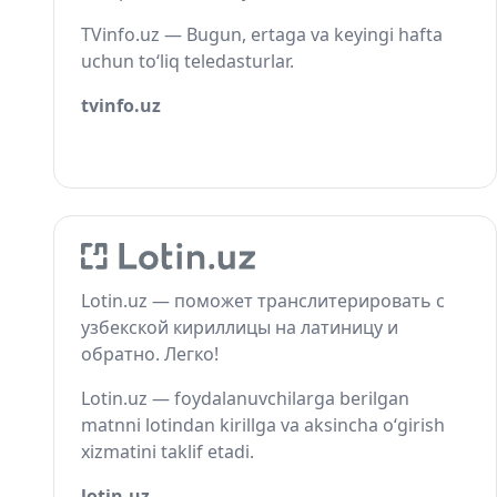
TVinfo.uz — Bugun, ertaga va keyingi hafta
uchun to‘liq teledasturlar.
tvinfo.uz
Lotin.uz — поможет транслитерировать с
узбекской кириллицы на латиницу и
обратно. Легко!
Lotin.uz — foydalanuvchilarga berilgan
matnni lotindan kirillga va aksincha o‘girish
xizmatini taklif etadi.
lotin.uz