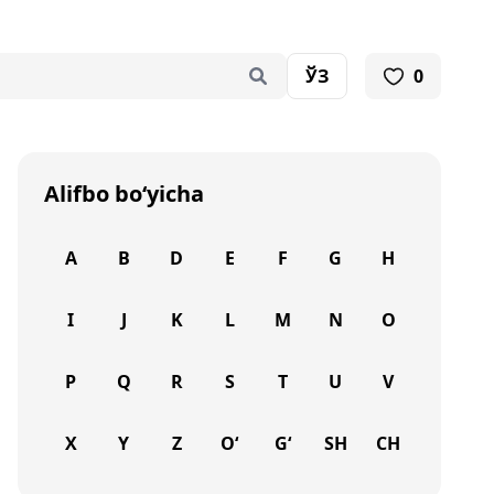
ЎЗ
0
Alifbo bo‘yicha
A
B
D
E
F
G
H
I
J
K
L
M
N
O
P
Q
R
S
T
U
V
X
Y
Z
O‘
G‘
SH
CH