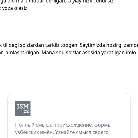
ga oid ma’lumotlar berilgan. O‘ylaymizki, endi siz
z yoza olasiz.
zbek tilidagi so‘zlardan tarkib topgan. Saytimizda hozirgi za
 jamlashtirilgan. Mana shu so‘zlar asosida yaratilgan imlo lug
Полный смысл, происхождение, формы
узбекских имён. Узнайте смысл своего