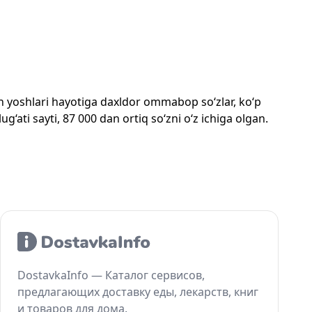
mon yoshlari hayotiga daxldor ommabop so‘zlar, ko‘p
‘ati sayti, 87 000 dan ortiq so‘zni o‘z ichiga olgan.
DostavkaInfo — Каталог сервисов,
предлагающих доставку еды, лекарств, книг
и товаров для дома.