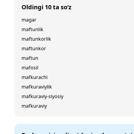
Oldingi 10 ta so‘z
magar
maftunlik
maftunkorlik
maftunkor
maftun
mafosil
mafkurachi
mafkuraviylik
mafkuraviy-siyosiy
mafkuraviy