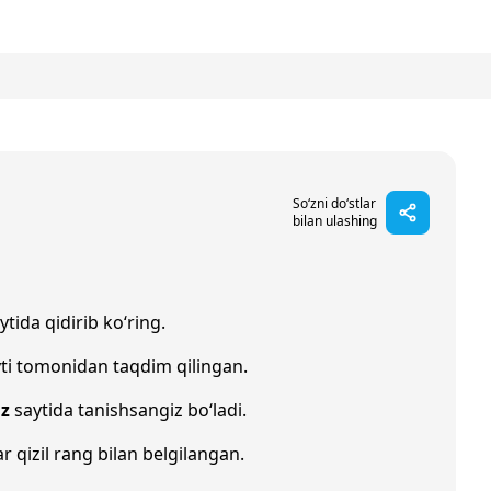
So‘zni do‘stlar
bilan ulashing
ytida qidirib ko‘ring.
ti tomonidan taqdim qilingan.
uz
saytida tanishsangiz bo‘ladi.
ar qizil rang bilan belgilangan.