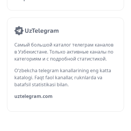
Самый большой каталог телеграм каналов
в Узбекистане. Только активные каналы по
категориям и с подробной статистикой.
O‘zbekcha telegram kanallarining eng katta
katalogi. Faqt faol kanallar, ruknlarda va
batafsil statistikasi bilan.
uztelegram.com