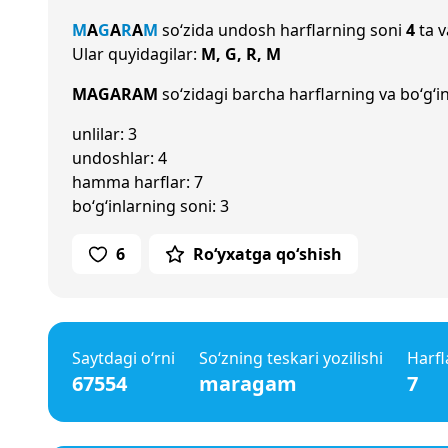
M
A
G
A
R
A
M
so‘zida undosh harflarning soni
4
ta v
Ular quyidagilar:
M, G, R, M
MAGARAM
so‘zidagi barcha harflarning va bo‘g‘in
unlilar: 3
undoshlar: 4
hamma harflar: 7
bo‘g‘inlarning soni: 3
6
Ro‘yxatga qo‘shish
Saytdagi o‘rni
So‘zning teskari yozilishi
Harfl
67554
maragam
7