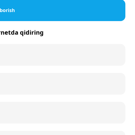
borish
rnetda qidiring