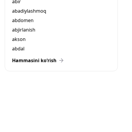
abir
abadiylashmoq
abdomen
abjirlanish
akson
abdal
Hammasini ko‘rish