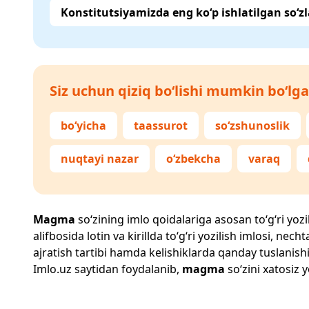
Konstitutsiyamizda eng ko‘p ishlatilgan so‘zl
Siz uchun qiziq bo‘lishi mumkin bo‘lga
bo‘yicha
taassurot
so‘zshunoslik
nuqtayi nazar
o‘zbekcha
varaq
Magma
so‘zining imlo qoidalariga asosan to‘g‘ri yozi
alifbosida lotin va kirillda to‘g‘ri yozilish imlosi, n
ajratish tartibi hamda kelishiklarda qanday tuslanishi
Imlo.uz
saytidan foydalanib,
magma
so‘zini xatosiz y