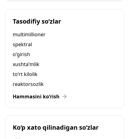
Tasodifiy so‘zlar
multimillioner
spektral
o‘girish
xushta’mlik
to‘rt kilolik
reaktorsozlik
Hammasini ko‘rish
Ko‘p xato qilinadigan so‘zlar