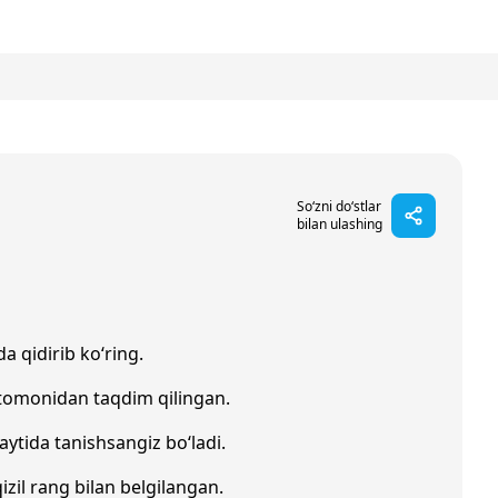
So‘zni do‘stlar
bilan ulashing
a qidirib ko‘ring.
 tomonidan taqdim qilingan.
aytida tanishsangiz bo‘ladi.
qizil rang bilan belgilangan.