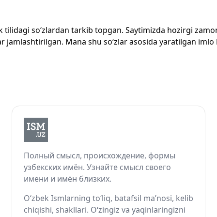
zbek tilidagi so‘zlardan tarkib topgan. Saytimizda hozirgi za
 jamlashtirilgan. Mana shu so‘zlar asosida yaratilgan imlo lug
Полный смысл, происхождение, формы
узбекских имён. Узнайте смысл своего
имени и имён близких.
O‘zbek Ismlarning to‘liq, batafsil ma’nosi, kelib
chiqishi, shakllari. O‘zingiz va yaqinlaringizni