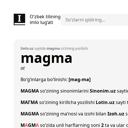
O‘zbek tilining
imlo lug‘ati
Imlo.uz
saytida
magma
so‘zining yozilishi
magma
ot
Bo‘g‘inlarga bo‘linishi:
[mag-ma]
MAGMA
so‘zining sinonimlarini
Sinonim.uz
saytid
МАГМА
so‘zining kirillcha yozilishi
Lotin.uz
sayti
MAGMA
so‘zining ma’nosi va izohi bilan
Izoh.uz
s
M
A
G
M
A
so‘zida unli harflarning soni
2
ta va ular 