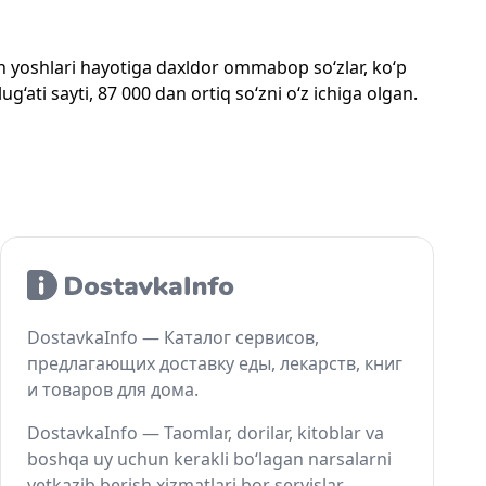
mon yoshlari hayotiga daxldor ommabop so‘zlar, ko‘p
‘ati sayti, 87 000 dan ortiq so‘zni o‘z ichiga olgan.
DostavkaInfo — Каталог сервисов,
предлагающих доставку еды, лекарств, книг
и товаров для дома.
DostavkaInfo — Taomlar, dorilar, kitoblar va
boshqa uy uchun kerakli bo‘lagan narsalarni
yetkazib berish xizmatlari bor servislar.