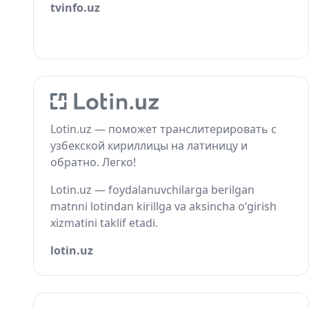
tvinfo.uz
Lotin.uz — поможет транслитерировать с
узбекской кириллицы на латиницу и
обратно. Легко!
Lotin.uz — foydalanuvchilarga berilgan
matnni lotindan kirillga va aksincha o‘girish
xizmatini taklif etadi.
lotin.uz