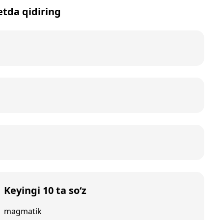
etda qidiring
Keyingi 10 ta so‘z
magmatik