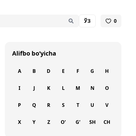
ЎЗ
0
Alifbo bo‘yicha
A
B
D
E
F
G
H
I
J
K
L
M
N
O
P
Q
R
S
T
U
V
X
Y
Z
O‘
G‘
SH
CH