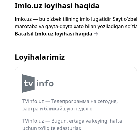
Imlo.uz loyihasi haqida
Imlo.uz — bu o‘zbek tilining imlo lug‘atidir. Sayt o‘
marotaba va qayta-qayta xato bilan yoziladigan so‘zlar
Batafsil Imlo.uz loyihasi haqida
Loyihalarimiz
TVinfo.uz — Телепрограмма на сегодня,
завтра и ближайшую неделю.
TVinfo.uz — Bugun, ertaga va keyingi hafta
uchun to‘liq teledasturlar.