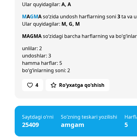
Ular quyidagilar:
A, A
M
A
G
M
A
so‘zida undosh harflarning soni
3
ta va u
Ular quyidagilar:
M, G, M
MAGMA
so‘zidagi barcha harflarning va bo‘g‘inlar
unlilar: 2
undoshlar: 3
hamma harflar: 5
bo‘g‘inlarning soni: 2
4
Ro‘yxatga qo‘shish
Saytdagi o‘rni
So‘zning teskari yozilishi
Harfl
25409
amgam
5