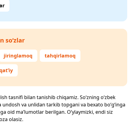
ar
n so‘zlar
jiringlamoq
tahqirlamoq
qat’iy
lish tasnifi bilan tanishib chiqamiz. So‘zning o‘zbek
echta undosh va unlidan tarkib topgani va bexato bo‘g‘inga
ga oid ma’lumotlar berilgan. O‘ylaymizki, endi siz
oza olasiz.