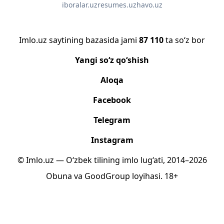
iboralar.uz
resumes.uz
havo.uz
Imlo.uz saytining bazasida jami
87 110
ta so‘z bor
Yangi so‘z qo‘shish
Aloqa
Facebook
Telegram
Instagram
© Imlo.uz — O‘zbek tilining imlo lug‘ati, 2014–2026
Obuna
va
GoodGroup
loyihasi.
18+