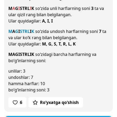
M
A
G
I
S
T
R
L
I
K
so‘zida unli harflarning soni
3
ta va
ular qizil rang bilan belgilangan.
Ular quyidagilar:
A, I, I
M
A
G
I
S
T
R
L
I
K
so‘zida undosh harflarning soni
7
ta
va ular ko‘k rang bilan belgilangan.
Ular quyidagilar:
M, G, S, T, R, L, K
MAGISTRLIK
so‘zidagi barcha harflarning va
bo‘g‘inlarning soni:
unlilar: 3
undoshlar: 7
hamma harflar: 10
bo‘g‘inlarning soni: 3
6
Ro‘yxatga qo‘shish