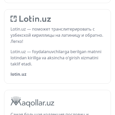
Lotin.uz — поможет транслитерировать с
узбекской кириллицы на латиницу и обратно.
Легко!
Lotin.uz — foydalanuvchilarga berilgan matnni
lotindan kirillga va aksincha o‘girish xizmatini
taklif etadi.
lotin.uz
Самая большая коллекция пословиц и