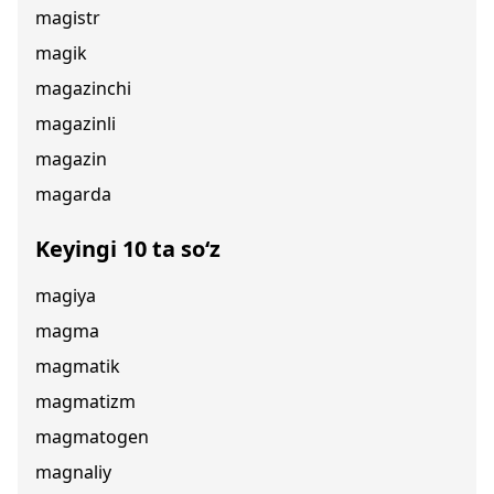
magistr
magik
magazinchi
magazinli
magazin
magarda
Keyingi 10 ta so‘z
magiya
magma
magmatik
magmatizm
magmatogen
magnaliy