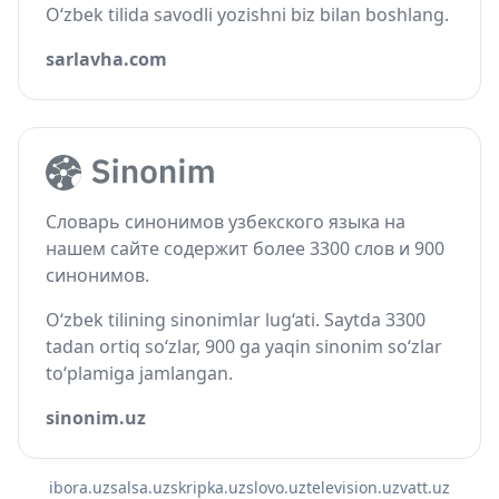
O‘zbek tilida savodli yozishni biz bilan boshlang.
sarlavha.com
Словарь синонимов узбекского языка на
нашем сайте содержит более 3300 слов и 900
синонимов.
O‘zbek tilining sinonimlar lug‘ati. Saytda 3300
tadan ortiq so‘zlar, 900 ga yaqin sinonim so‘zlar
to‘plamiga jamlangan.
sinonim.uz
ibora.uz
salsa.uz
skripka.uz
slovo.uz
television.uz
vatt.uz