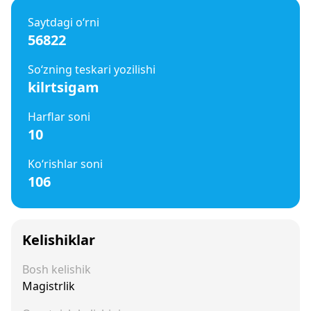
Saytdagi o‘rni
56822
So‘zning teskari yozilishi
kilrtsigam
Harflar soni
10
Ko‘rishlar soni
106
Kelishiklar
Bosh kelishik
Magistrlik