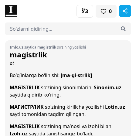
ЎЗ
0
Imlo.uz
saytida
magistrlik
so‘zining yozilishi
magistrlik
ot
Bo‘g‘inlarga bo‘linishi:
[ma-gi-strlik]
MAGISTRLIK
so‘zining sinonimlarini
Sinonim.uz
saytida qidirib ko‘ring.
МАГИСТРЛИК
so‘zining kirillcha yozilishi
Lotin.uz
sayti tomonidan taqdim qilingan.
MAGISTRLIK
so‘zining ma’nosi va izohi bilan
Izoh.uz
saytida tanishsangiz bo‘ladi.