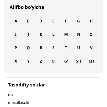
Alifbo bo‘yicha
A
B
D
E
F
G
H
I
J
K
L
M
N
O
P
Q
R
S
T
U
V
X
Y
Z
O‘
G‘
SH
CH
Tasodifiy so‘zlar
tuzli
musallaschi