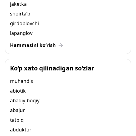
jaketka
shoirta’b
girdoblovchi
lapanglov
Hammasini ko‘rish
Ko‘p xato qilinadigan so‘zlar
muhandis
abiotik
abadiy-boqiy
abajur
tatbiq
abduktor