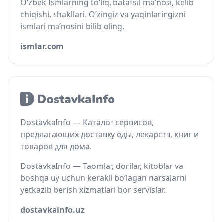
O‘zbek Ismlarning to‘liq, batafsil ma’nosi, kelib
chiqishi, shakllari. O‘zingiz va yaqinlaringizni
ismlari ma’nosini bilib oling.
ismlar.com
DostavkaInfo — Каталог сервисов,
предлагающих доставку еды, лекарств, книг и
товаров для дома.
DostavkaInfo — Taomlar, dorilar, kitoblar va
boshqa uy uchun kerakli bo‘lagan narsalarni
yetkazib berish xizmatlari bor servislar.
dostavkainfo.uz