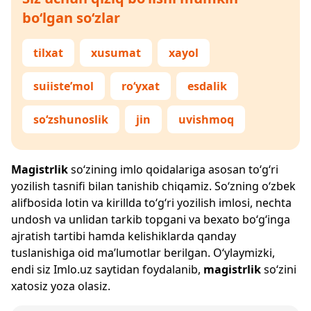
bo‘lgan so‘zlar
tilxat
xusumat
xayol
suiiste’mol
ro‘yxat
esdalik
so‘zshunoslik
jin
uvishmoq
Magistrlik
so‘zining imlo qoidalariga asosan to‘g‘ri
yozilish tasnifi bilan tanishib chiqamiz. So‘zning o‘zbek
alifbosida lotin va kirillda to‘g‘ri yozilish imlosi, nechta
undosh va unlidan tarkib topgani va bexato bo‘g‘inga
ajratish tartibi hamda kelishiklarda qanday
tuslanishiga oid ma’lumotlar berilgan. O‘ylaymizki,
endi siz
Imlo.uz
saytidan foydalanib,
magistrlik
so‘zini
xatosiz yoza olasiz.