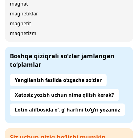
magnat
magnetiklar
magnetit
magnetizm
Boshqa qiziqrali so‘zlar jamlangan
to‘plamlar
Yangilanish faslida o‘zgacha so‘zlar
Xatosiz yozish uchun nima qilish kerak?
Lotin alifbosida o‘, g‘ harfini to‘g‘ri yozamiz
Siz uchun qiziq bo‘lishi mumkin