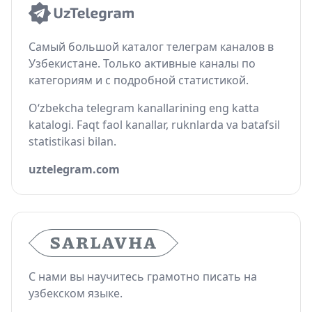
Самый большой каталог телеграм каналов в
Узбекистане. Только активные каналы по
категориям и с подробной статистикой.
O‘zbekcha telegram kanallarining eng katta
katalogi. Faqt faol kanallar, ruknlarda va batafsil
statistikasi bilan.
uztelegram.com
С нами вы научитесь грамотно писать на
узбекском языке.