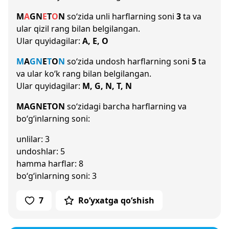
M
A
G
N
E
T
O
N
so‘zida unli harflarning soni
3
ta va
ular qizil rang bilan belgilangan.
Ular quyidagilar:
A, E, O
M
A
G
N
E
T
O
N
so‘zida undosh harflarning soni
5
ta
va ular ko‘k rang bilan belgilangan.
Ular quyidagilar:
M, G, N, T, N
MAGNETON
so‘zidagi barcha harflarning va
bo‘g‘inlarning soni:
unlilar: 3
undoshlar: 5
hamma harflar: 8
bo‘g‘inlarning soni: 3
7
Ro‘yxatga qo‘shish