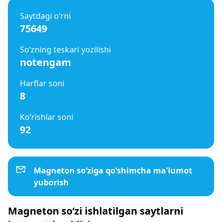
Saytdagi o‘rni
75649
So‘zning teskari yozilishi
notengam
Harflar soni
8
Ko‘rishlar soni
92
Magneton so‘ziga qo‘shimcha ma'lumot
yuborish
Magneton so‘zi ishlatilgan saytlarni