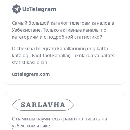
Самый большой каталог телеграм каналов в
Узбекистане. Только активные каналы по
категориям и с подробной статистикой.
O‘zbekcha telegram kanallarining eng katta
katalogi. Faqt faol kanallar, ruknlarda va batafsil
statistikasi bilan.
uztelegram.com
С нами вы научитесь грамотно писать на
узбекском языке.