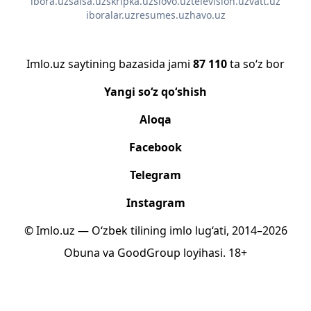
ibora.uz
salsa.uz
skripka.uz
slovo.uz
television.uz
vatt.uz
iboralar.uz
resumes.uz
havo.uz
Imlo.uz saytining bazasida jami
87 110
ta so‘z bor
Yangi so‘z qo‘shish
Aloqa
Facebook
Telegram
Instagram
© Imlo.uz — O‘zbek tilining imlo lug‘ati, 2014–2026
Obuna
va
GoodGroup
loyihasi.
18+