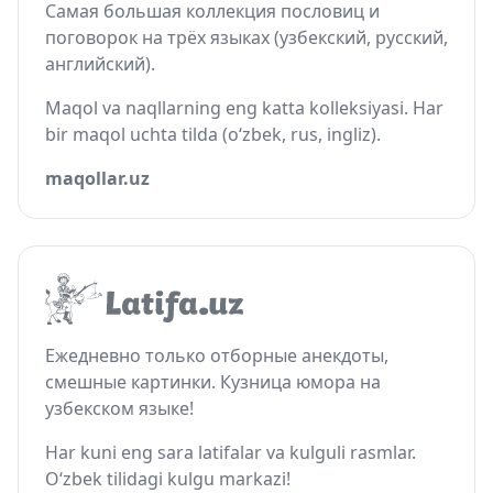
Самая большая коллекция пословиц и
поговорок на трёх языках (узбекский, русский,
английский).
Maqol va naqllarning eng katta kolleksiyasi. Har
bir maqol uchta tilda (o‘zbek, rus, ingliz).
maqollar.uz
Ежедневно только отборные анекдоты,
смешные картинки. Кузница юмора на
узбекском языке!
Har kuni eng sara latifalar va kulguli rasmlar.
O‘zbek tilidagi kulgu markazi!