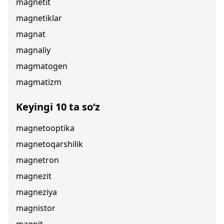
magnetit
magnetiklar
magnat
magnaliy
magmatogen
magmatizm
Keyingi 10 ta so‘z
magnetooptika
magnetoqarshilik
magnetron
magnezit
magneziya
magnistor