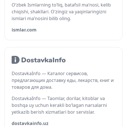
O‘zbek Ismlarning to‘liq, batafsil ma’nosi, kelib
chiqishi, shakllari. O‘zingiz va yaqinlaringizni
ismlari ma’nosini bilib oling.
ismlar.com
DostavkaInfo — Каталог сервисов,
предлагающих доставку еды, лекарств, книг и
товаров для дома.
DostavkaInfo — Taomlar, dorilar, kitoblar va
boshqa uy uchun kerakli bo‘lagan narsalarni
yetkazib berish xizmatlari bor servislar.
dostavkainfo.uz