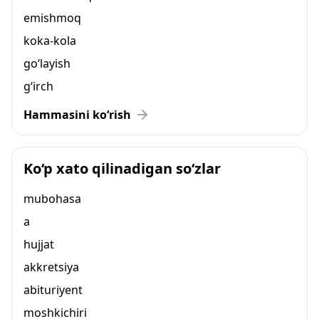
emishmoq
koka-kola
go‘layish
g‘irch
Hammasini ko‘rish
Ko‘p xato qilinadigan so‘zlar
mubohasa
a
hujjat
akkretsiya
abituriyent
moshkichiri