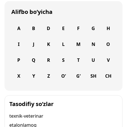
Alifbo bo‘yicha
A
B
D
E
F
G
H
I
J
K
L
M
N
O
P
Q
R
S
T
U
V
X
Y
Z
O‘
G‘
SH
CH
Tasodifiy so‘zlar
texnik-veterinar
etalonlamoq