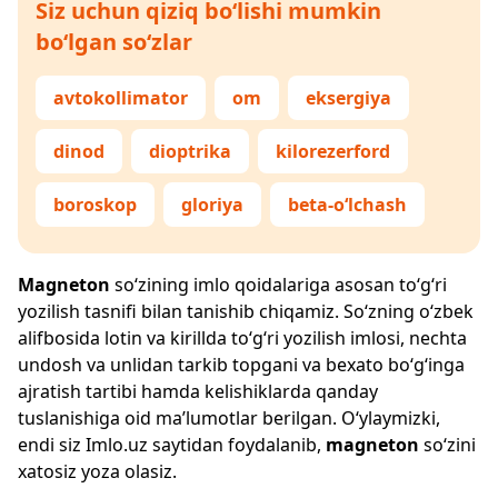
Siz uchun qiziq bo‘lishi mumkin
bo‘lgan so‘zlar
avtokollimator
om
eksergiya
dinod
dioptrika
kilorezerford
boroskop
gloriya
beta-o‘lchash
Magneton
so‘zining imlo qoidalariga asosan to‘g‘ri
yozilish tasnifi bilan tanishib chiqamiz. So‘zning o‘zbek
alifbosida lotin va kirillda to‘g‘ri yozilish imlosi, nechta
undosh va unlidan tarkib topgani va bexato bo‘g‘inga
ajratish tartibi hamda kelishiklarda qanday
tuslanishiga oid ma’lumotlar berilgan. O‘ylaymizki,
endi siz
Imlo.uz
saytidan foydalanib,
magneton
so‘zini
xatosiz yoza olasiz.