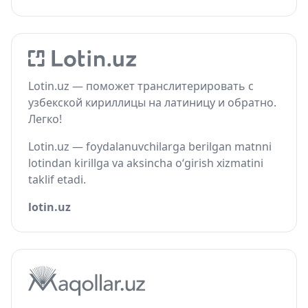
Lotin.uz — поможет транслитерировать с
узбекской кириллицы на латиницу и обратно.
Легко!
Lotin.uz — foydalanuvchilarga berilgan matnni
lotindan kirillga va aksincha o‘girish xizmatini
taklif etadi.
lotin.uz