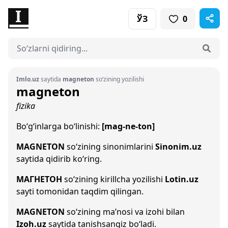
ЎЗ
0
Imlo.uz
saytida
magneton
so‘zining yozilishi
magneton
fizika
Bo‘g‘inlarga bo‘linishi:
[mag-ne-ton]
MAGNETON
so‘zining sinonimlarini
Sinonim.uz
saytida qidirib ko‘ring.
МАГНЕТОН
so‘zining kirillcha yozilishi
Lotin.uz
sayti tomonidan taqdim qilingan.
MAGNETON
so‘zining ma’nosi va izohi bilan
Izoh.uz
saytida tanishsangiz bo‘ladi.