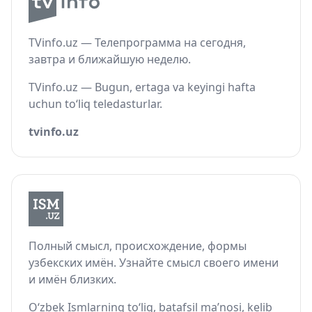
TVinfo.uz — Телепрограмма на сегодня,
завтра и ближайшую неделю.
TVinfo.uz — Bugun, ertaga va keyingi hafta
uchun to‘liq teledasturlar.
tvinfo.uz
Полный смысл, происхождение, формы
узбекских имён. Узнайте смысл своего имени
и имён близких.
O‘zbek Ismlarning to‘liq, batafsil ma’nosi, kelib