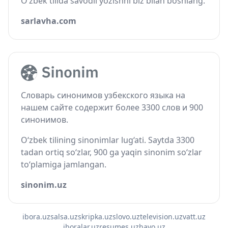
O‘zbek tilida savodli yozishni biz bilan boshlang.
sarlavha.com
Словарь синонимов узбекского языка на
нашем сайте содержит более 3300 слов и 900
синонимов.
O‘zbek tilining sinonimlar lug‘ati. Saytda 3300
tadan ortiq so‘zlar, 900 ga yaqin sinonim so‘zlar
to‘plamiga jamlangan.
sinonim.uz
ibora.uz
salsa.uz
skripka.uz
slovo.uz
television.uz
vatt.uz
iboralar.uz
resumes.uz
havo.uz