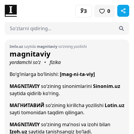
ЎЗ
0
Imlo.uz
saytida
magnitaviy
so‘zining yozilishi
magnitaviy
yordamchi so‘z
fizika
•
Bo‘g‘inlarga bo‘linishi:
[mag-ni-ta-viy]
MAGNITAVIY
so‘zining sinonimlarini
Sinonim.uz
saytida qidirib ko‘ring.
МАГНИТАВИЙ
so‘zining kirillcha yozilishi
Lotin.uz
sayti tomonidan taqdim qilingan.
MAGNITAVIY
so‘zining ma’nosi va izohi bilan
Izoh.uz
saytida tanishsangiz bo‘ladi.