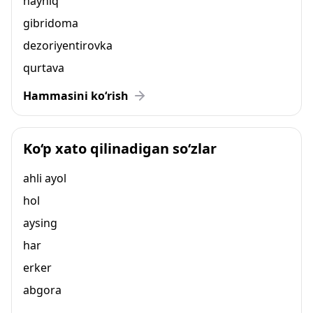
nayniq
gibridoma
dezoriyentirovka
qurtava
Hammasini ko‘rish
Ko‘p xato qilinadigan so‘zlar
ahli ayol
hol
aysing
har
erker
abgora