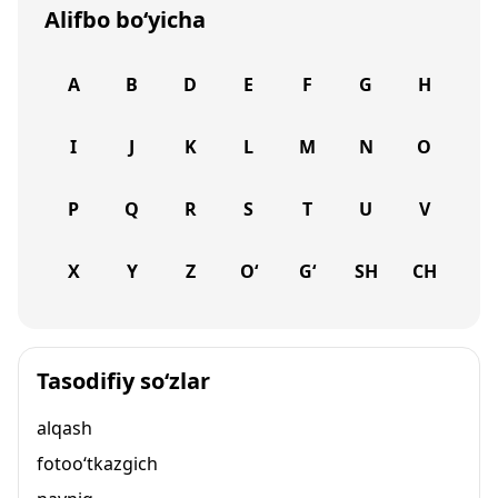
Alifbo bo‘yicha
A
B
D
E
F
G
H
I
J
K
L
M
N
O
P
Q
R
S
T
U
V
X
Y
Z
O‘
G‘
SH
CH
Tasodifiy so‘zlar
alqash
fotoo‘tkazgich