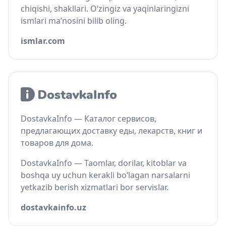
chiqishi, shakllari. O‘zingiz va yaqinlaringizni
ismlari ma’nosini bilib oling.
ismlar.com
DostavkaInfo — Каталог сервисов,
предлагающих доставку еды, лекарств, книг и
товаров для дома.
DostavkaInfo — Taomlar, dorilar, kitoblar va
boshqa uy uchun kerakli bo‘lagan narsalarni
yetkazib berish xizmatlari bor servislar.
dostavkainfo.uz