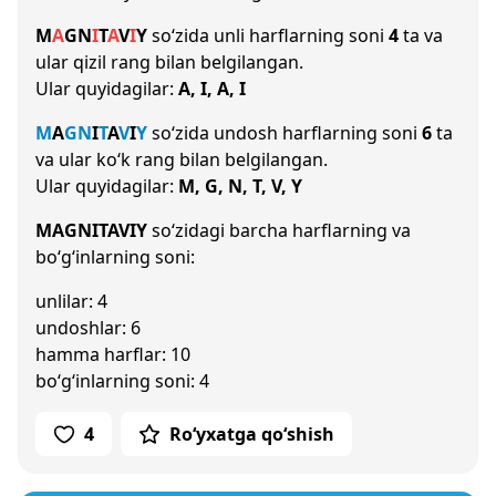
M
A
G
N
I
T
A
V
I
Y
so‘zida unli harflarning soni
4
ta va
ular qizil rang bilan belgilangan.
Ular quyidagilar:
A, I, A, I
M
A
G
N
I
T
A
V
I
Y
so‘zida undosh harflarning soni
6
ta
va ular ko‘k rang bilan belgilangan.
Ular quyidagilar:
M, G, N, T, V, Y
MAGNITAVIY
so‘zidagi barcha harflarning va
bo‘g‘inlarning soni:
unlilar: 4
undoshlar: 6
hamma harflar: 10
bo‘g‘inlarning soni: 4
4
Ro‘yxatga qo‘shish