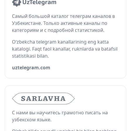
Самый большой каталог телеграм каналов в
Узбекистане. Только активные каналы по
категориям и с подробной статистикой.
O‘zbekcha telegram kanallarining eng katta
katalogi. Faqt faol kanallar, ruknlarda va batafsil
statistikasi bilan.
uztelegram.com
С нами вы научитесь грамотно писать на
узбекском языке.