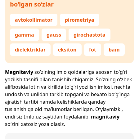
bo‘lgan so‘zlar
avtokollimator
pirometriya
gamma
gauss
girochastota
dielektriklar
eksiton
fot
bam
Magnitaviy
so‘zining imlo qoidalariga asosan to‘g‘ri
yozilish tasnifi bilan tanishib chiqamiz. So‘zning o‘zbek
alifbosida lotin va kirillda to‘g‘ri yozilish imlosi, nechta
undosh va unlidan tarkib topgani va bexato bo‘g‘inga
ajratish tartibi hamda kelishiklarda qanday
tuslanishiga oid ma’lumotlar berilgan. O‘ylaymizki,
endi siz
Imlo.uz
saytidan foydalanib,
magnitaviy
so‘zini xatosiz yoza olasiz.