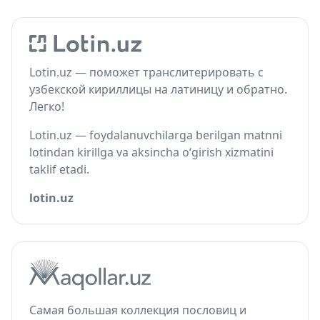
Lotin.uz — поможет транслитерировать с
узбекской кириллицы на латиницу и обратно.
Легко!
Lotin.uz — foydalanuvchilarga berilgan matnni
lotindan kirillga va aksincha o‘girish xizmatini
taklif etadi.
lotin.uz
Самая большая коллекция пословиц и