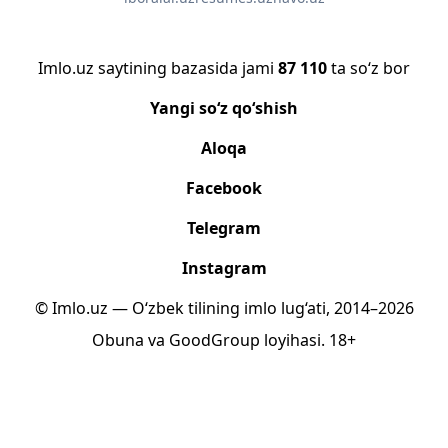
Imlo.uz saytining bazasida jami
87 110
ta so‘z bor
Yangi so‘z qo‘shish
Aloqa
Facebook
Telegram
Instagram
© Imlo.uz — O‘zbek tilining imlo lug‘ati, 2014–2026
Obuna
va
GoodGroup
loyihasi.
18+