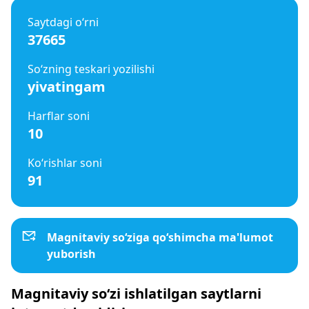
Saytdagi o‘rni
37665
So‘zning teskari yozilishi
yivatingam
Harflar soni
10
Ko‘rishlar soni
91
Magnitaviy so‘ziga qo‘shimcha ma'lumot
yuborish
Magnitaviy so‘zi ishlatilgan saytlarni