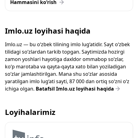
Hammasini ko‘rish
Imlo.uz loyihasi haqida
Imlo.uz — bu o‘zbek tilining imlo lug‘atidir. Sayt o‘zbek
tilidagi so‘zlardan tarkib topgan. Saytimizda hozirgi
zamon yoshlari hayotiga daxldor ommabop so‘zlar,
ko‘p marotaba va qayta-qayta xato bilan yoziladigan
so‘zlar jamlashtirilgan. Mana shu so‘zlar asosida
yaratilgan imlo lug‘ati sayti, 87 000 dan ortiq so‘zni o‘z
ichiga olgan.
Batafsil Imlo.uz loyihasi haqida
Loyihalarimiz