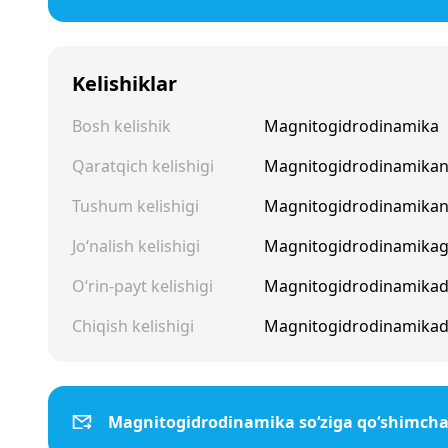
Kelishiklar
Bosh kelishik
Magnitogidrodinamika
Qaratqich kelishigi
Magnitogidrodinamikan
Tushum kelishigi
Magnitogidrodinamikan
Jo‘nalish kelishigi
Magnitogidrodinamika
O‘rin-payt kelishigi
Magnitogidrodinamika
Chiqish kelishigi
Magnitogidrodinamika
Magnitogidrodinamika so‘ziga qo‘shimch