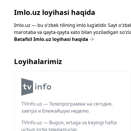
Imlo.uz loyihasi haqida
Imlo.uz — bu o‘zbek tilining imlo lug‘atidir. Sayt o‘
marotaba va qayta-qayta xato bilan yoziladigan so‘zlar
Batafsil Imlo.uz loyihasi haqida
Loyihalarimiz
TVinfo.uz — Телепрограмма на сегодня,
завтра и ближайшую неделю.
TVinfo.uz — Bugun, ertaga va keyingi hafta
uchun to‘liq teledasturlar.