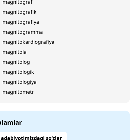
magnitograf
magnitografik
magnitografiya
magnitogramma
magnitokardiografiya
magnitola
magnitolog
magnitologik
magnitologiya
magnitometr
‘plamlar
adabiyotimizdagi so‘zlar