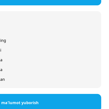
ing
i
ga
da
dan
a ma'lumot yuborish