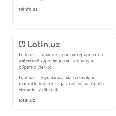
tvinfo.uz
Lotin.uz — поможет транслитерировать с
узбекской кириллицы на латиницу и
обратно. Легко!
Lotin.uz — foydalanuvchilarga berilgan
matnni lotindan kirillga va aksincha o‘girish
xizmatini taklif etadi.
lotin.uz