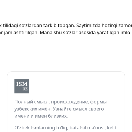
zbek tilidagi so‘zlardan tarkib topgan. Saytimizda hozirgi za
 jamlashtirilgan. Mana shu so‘zlar asosida yaratilgan imlo lug
Полный смысл, происхождение, формы
узбекских имён. Узнайте смысл своего
имени и имён близких.
O‘zbek Ismlarning to‘liq, batafsil ma’nosi, kelib