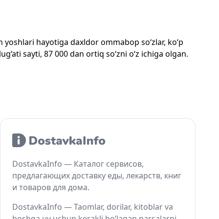
mon yoshlari hayotiga daxldor ommabop so‘zlar, ko‘p
‘ati sayti, 87 000 dan ortiq so‘zni o‘z ichiga olgan.
DostavkaInfo — Каталог сервисов,
предлагающих доставку еды, лекарств, книг
и товаров для дома.
DostavkaInfo — Taomlar, dorilar, kitoblar va
boshqa uy uchun kerakli bo‘lagan narsalarni