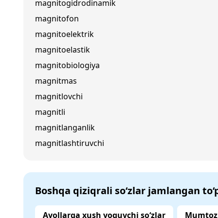
magnitogidrodinamik
magnitofon
magnitoelektrik
magnitoelastik
magnitobiologiya
magnitmas
magnitlovchi
magnitli
magnitlanganlik
magnitlashtiruvchi
Boshqa qiziqrali so‘zlar jamlangan to
Ayollarga xush yoquvchi so‘zlar
Mumtoz 