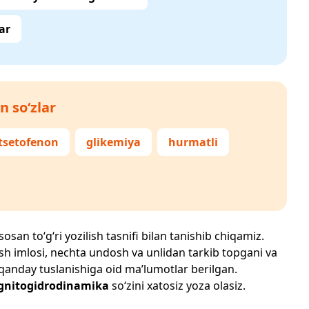
ar
n so‘zlar
tsetofenon
glikemiya
hurmatli
osan to‘g‘ri yozilish tasnifi bilan tanishib chiqamiz.
zilish imlosi, nechta undosh va unlidan tarkib topgani va
 qanday tuslanishiga oid ma’lumotlar berilgan.
nitogidrodinamika
so‘zini xatosiz yoza olasiz.