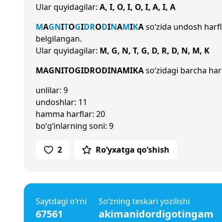
Ular quyidagilar:
A, I, O, I, O, I, A, I, A
M
A
G
N
I
T
O
G
I
D
R
O
D
I
N
A
M
I
K
A
so‘zida undosh harf
belgilangan.
Ular quyidagilar:
M, G, N, T, G, D, R, D, N, M, K
MAGNITOGIDRODINAMIKA
so‘zidagi barcha harf
unlilar: 9
undoshlar: 11
hamma harflar: 20
bo‘g‘inlarning soni: 9
2
Ro‘yxatga qo‘shish
Saytdagi o‘rni
So‘zning teskari yozilishi
67561
akimanidordigotingam