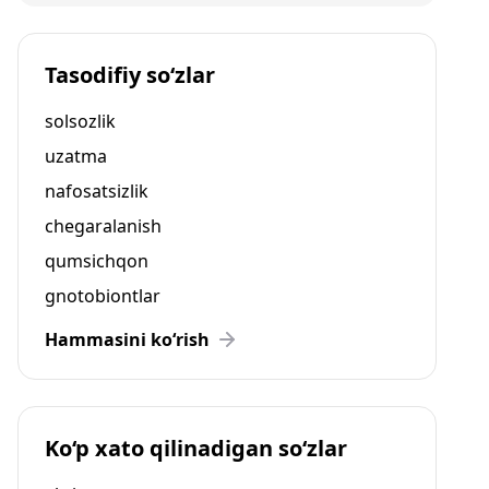
Tasodifiy so‘zlar
solsozlik
uzatma
nafosatsizlik
chegaralanish
qumsichqon
gnotobiontlar
Hammasini ko‘rish
Ko‘p xato qilinadigan so‘zlar