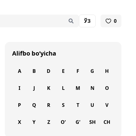
ЎЗ
0
Alifbo bo‘yicha
A
B
D
E
F
G
H
I
J
K
L
M
N
O
P
Q
R
S
T
U
V
X
Y
Z
O‘
G‘
SH
CH