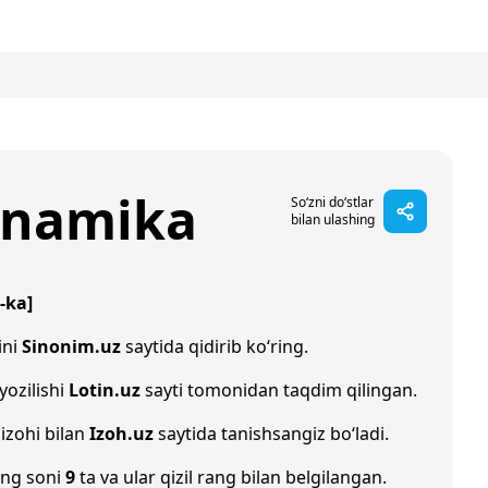
inamika
So‘zni do‘stlar
bilan ulashing
-ka]
ini
Sinonim.uz
saytida qidirib ko‘ring.
 yozilishi
Lotin.uz
sayti tomonidan taqdim qilingan.
izohi bilan
Izoh.uz
saytida tanishsangiz bo‘ladi.
ing soni
9
ta va ular qizil rang bilan belgilangan.