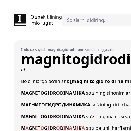
O‘zbek tilining
imlo lug‘ati
Imlo.uz
saytida
magnitogidrodinamika
so‘zining yozilishi
magnitogidrod
ot
Bo‘g‘inlarga bo‘linishi:
[mag-ni-to-gid-ro-di-na-mi
MAGNITOGIDRODINAMIKA
so‘zining sinonimlar
МАГНИТОГИДРОДИНАМИКА
so‘zining kirillcha
MAGNITOGIDRODINAMIKA
so‘zining ma’nosi va 
M
A
G
N
I
T
O
G
I
D
R
O
D
I
N
A
M
I
K
A
so‘zida unli harflarn