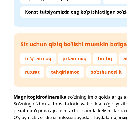
Konstitutsiyamizda eng ko‘p ishlatilgan so‘zl
Siz uchun qiziq bo‘lishi mumkin bo‘lga
to‘g‘ratmoq
jirkanmoq
timtiq
a
ruxsat
tahqirlamoq
so‘zshunoslik
Magnitogidrodinamika
so‘zining imlo qoidalariga as
So‘zning o‘zbek alifbosida lotin va kirillda to‘g‘ri yo
bexato bo‘g‘inga ajratish tartibi hamda kelishiklarda
O‘ylaymizki, endi siz
Imlo.uz
saytidan foydalanib,
mag