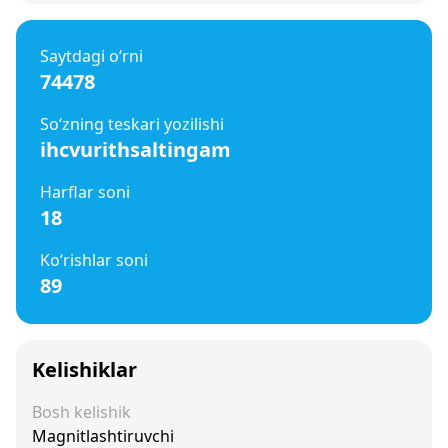
Saytdagi o‘rni
74478
So‘zning teskari yozilishi
ihcvurithsaltingam
Harflar soni
18
Ko‘rishlar soni
89
Kelishiklar
Bosh kelishik
Magnitlashtiruvchi