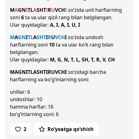
M
A
G
N
I
T
L
A
SH
T
I
R
U
V
CH
I
so‘zida unli harflarning
soni
6
ta va ular qizil rang bilan belgilangan.
Ular quyidagilar:
A, I, A, I, U, I
M
A
G
N
I
T
L
A
SH
T
I
R
U
V
CH
I
so‘zida undosh
harflarning soni
10
ta va ular ko‘k rang bilan
belgilangan.
Ular quyidagilar:
M, G, N, T, L, SH, T, R, V, CH
MAGNITLASHTIRUVCHI
so‘zidagi barcha
harflarning va bo‘g‘inlarning soni:
unlilar: 6
undoshlar: 10
hamma harflar: 16
bo‘g‘inlarning soni: 6
2
Ro‘yxatga qo‘shish