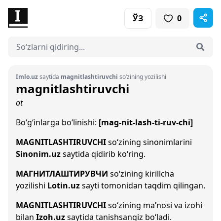
ЎЗ
0
Imlo.uz
saytida
magnitlashtiruvchi
so‘zining yozilishi
magnitlashtiruvchi
ot
Bo‘g‘inlarga bo‘linishi:
[mag-nit-lash-ti-ruv-chi]
MAGNITLASHTIRUVCHI
so‘zining sinonimlarini
Sinonim.uz
saytida qidirib ko‘ring.
МАГНИТЛАШТИРУВЧИ
so‘zining kirillcha
yozilishi
Lotin.uz
sayti tomonidan taqdim qilingan.
MAGNITLASHTIRUVCHI
so‘zining ma’nosi va izohi
bilan
Izoh.uz
saytida tanishsangiz bo‘ladi.