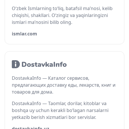
O‘zbek Ismlarning to‘liq, batafsil ma’nosi, kelib
chiqishi, shakllari. O‘zingiz va yaqinlaringizni
ismlari ma’nosini bilib oling.
ismlar.com
DostavkaInfo — Каталог сервисов,
предлагающих доставку еды, лекарств, книг и
товаров для дома.
DostavkaInfo — Taomlar, dorilar, kitoblar va
boshqa uy uchun kerakli bo‘lagan narsalarni
yetkazib berish xizmatlari bor servislar.
dostavkainfo.uz