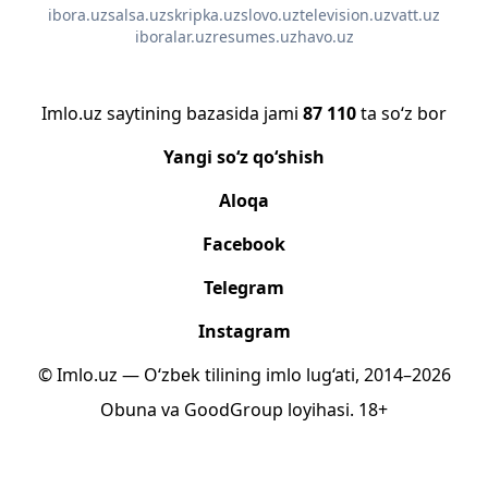
ibora.uz
salsa.uz
skripka.uz
slovo.uz
television.uz
vatt.uz
iboralar.uz
resumes.uz
havo.uz
Imlo.uz saytining bazasida jami
87 110
ta so‘z bor
Yangi so‘z qo‘shish
Aloqa
Facebook
Telegram
Instagram
© Imlo.uz — O‘zbek tilining imlo lug‘ati, 2014–2026
Obuna
va
GoodGroup
loyihasi.
18+