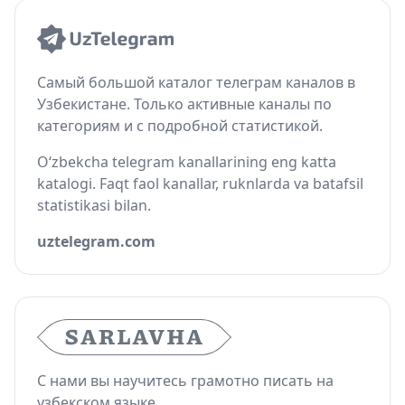
Самый большой каталог телеграм каналов в
Узбекистане. Только активные каналы по
категориям и с подробной статистикой.
O‘zbekcha telegram kanallarining eng katta
katalogi. Faqt faol kanallar, ruknlarda va batafsil
statistikasi bilan.
uztelegram.com
С нами вы научитесь грамотно писать на
узбекском языке.