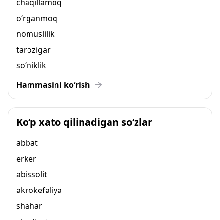
chaqillamoq
o‘rganmoq
nomuslilik
tarozigar
so‘niklik
Hammasini ko‘rish
Ko‘p xato qilinadigan so‘zlar
abbat
erker
abissolit
akrokefaliya
shahar