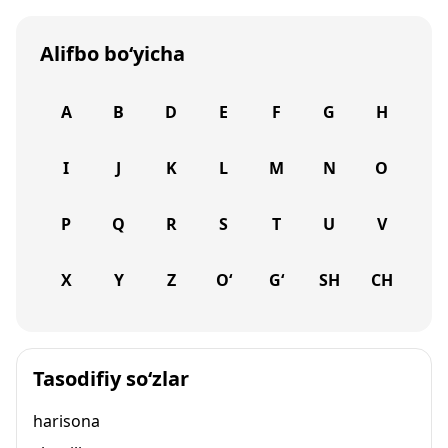
Alifbo bo‘yicha
A
B
D
E
F
G
H
I
J
K
L
M
N
O
P
Q
R
S
T
U
V
X
Y
Z
O‘
G‘
SH
CH
Tasodifiy so‘zlar
harisona