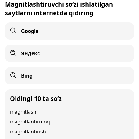
Magnitlashtiruvchi so‘zi ishlatilgan
saytlarni internetda qidiring
Google
Яндекс
Bing
Oldingi 10 ta so‘z
magnitlash
magnitlantirmoq
magnitlantirish