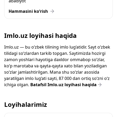
abadiyot
Hammasini ko‘rish
Imlo.uz loyihasi haqida
Imlo.uz — bu o‘zbek tilining imlo lug‘atidir. Sayt o‘zbek
tilidagi so‘zlardan tarkib topgan. Saytimizda hozirgi
zamon yoshlari hayotiga daxldor ommabop so‘zlar,
ko‘p marotaba va qayta-qayta xato bilan yoziladigan
so‘zlar jamlashtirilgan. Mana shu so‘zlar asosida
yaratilgan imlo lug‘ati sayti, 87 000 dan ortiq so‘zni o‘z
ichiga olgan.
Batafsil Imlo.uz loyihasi haqida
Loyihalarimiz