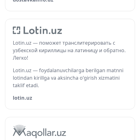
Lotin.uz — поможет транслитерировать с
узбекской кириллицы на латиницу и обратно.
Легко!
Lotin.uz — foydalanuvchilarga berilgan matnni
lotindan kirillga va aksincha o‘girish xizmatini
taklif etadi.
lotin.uz