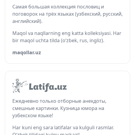
Самая большая коллекция пословиц и
поговорок на трёх языках (узбекский, русский,
английский).
Maqol va naqllarning eng katta kolleksiyasi. Har
bir maqol uchta tilda (o‘zbek, rus, ingliz).
maqollar.uz
Ежедневно только отборные анекдоты,
смешные картинки. Кузница юмора на
узбекском языке!
Har kuni eng sara latifalar va kulguli rasmlar.
O‘zbek tilidagi kulgu markazi!