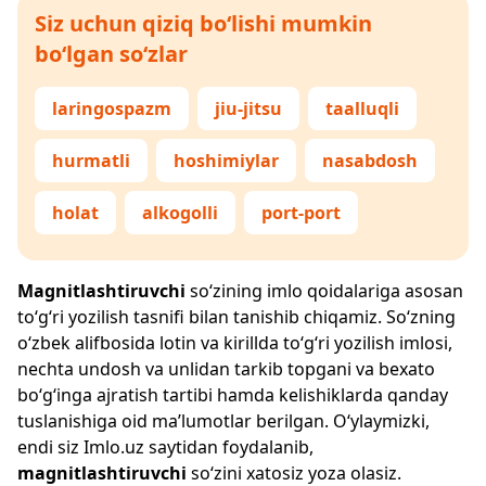
Siz uchun qiziq bo‘lishi mumkin
bo‘lgan so‘zlar
laringospazm
jiu-jitsu
taalluqli
hurmatli
hoshimiylar
nasabdosh
holat
alkogolli
port-port
Magnitlashtiruvchi
so‘zining imlo qoidalariga asosan
to‘g‘ri yozilish tasnifi bilan tanishib chiqamiz. So‘zning
o‘zbek alifbosida lotin va kirillda to‘g‘ri yozilish imlosi,
nechta undosh va unlidan tarkib topgani va bexato
bo‘g‘inga ajratish tartibi hamda kelishiklarda qanday
tuslanishiga oid ma’lumotlar berilgan. O‘ylaymizki,
endi siz
Imlo.uz
saytidan foydalanib,
magnitlashtiruvchi
so‘zini xatosiz yoza olasiz.