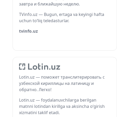
завтра и ближайшую неделю.
TVinfo.uz — Bugun, ertaga va keyingi hafta
uchun to‘liq teledasturlar.
tvinfo.uz
Lotin.uz — поможет транслитерировать с
узбекской кириллицы на латиницу и
обратно. Легко!
Lotin.uz — foydalanuvchilarga berilgan
matnni lotindan kirillga va aksincha o‘girish
xizmatini taklif etadi.