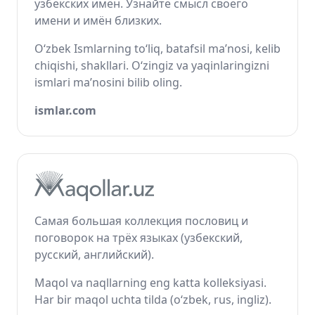
узбекских имён. Узнайте смысл своего
имени и имён близких.
O‘zbek Ismlarning to‘liq, batafsil ma’nosi, kelib
chiqishi, shakllari. O‘zingiz va yaqinlaringizni
ismlari ma’nosini bilib oling.
ismlar.com
Самая большая коллекция пословиц и
поговорок на трёх языках (узбекский,
русский, английский).
Maqol va naqllarning eng katta kolleksiyasi.
Har bir maqol uchta tilda (o‘zbek, rus, ingliz).