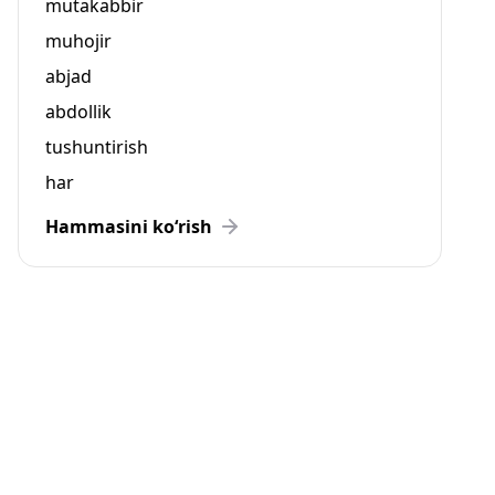
mutakabbir
muhojir
abjad
abdollik
tushuntirish
har
Hammasini ko‘rish