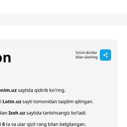
on
So‘zni do‘stlar
bilan ulashing
onim.uz
saytida qidirib ko‘ring.
hi
Lotin.uz
sayti tomonidan taqdim qilingan.
ilan
Izoh.uz
saytida tanishsangiz bo‘ladi.
ni
6
ta va ular qizil rang bilan belgilangan.