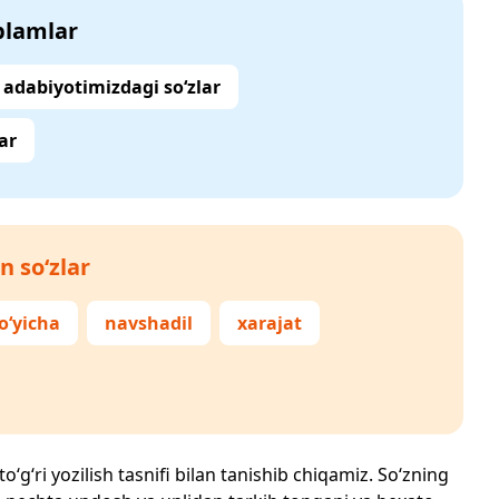
‘plamlar
adabiyotimizdagi so‘zlar
ar
n so‘zlar
o‘yicha
navshadil
xarajat
‘g‘ri yozilish tasnifi bilan tanishib chiqamiz. So‘zning