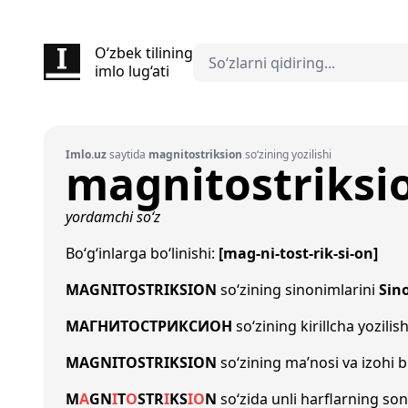
O‘zbek tilining
imlo lug‘ati
Imlo.uz
saytida
magnitostriksion
so‘zining yozilishi
magnitostriksi
yordamchi so‘z
Bo‘g‘inlarga bo‘linishi:
[mag-ni-tost-rik-si-on]
MAGNITOSTRIKSION
so‘zining sinonimlarini
Sin
МАГНИТОСТРИКСИОН
so‘zining kirillcha yozilis
MAGNITOSTRIKSION
so‘zining ma’nosi va izohi b
M
A
G
N
I
T
O
S
T
R
I
K
S
I
O
N
so‘zida unli harflarning so