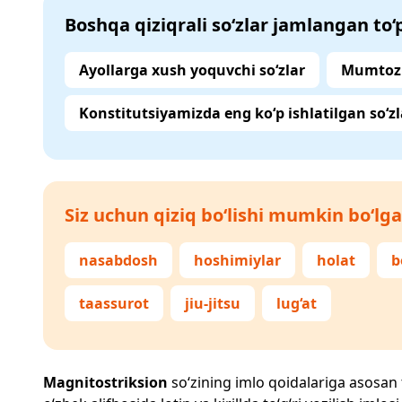
Boshqa qiziqrali so‘zlar jamlangan to
Ayollarga xush yoquvchi so‘zlar
Mumtoz 
Konstitutsiyamizda eng ko‘p ishlatilgan so‘zl
Siz uchun qiziq bo‘lishi mumkin bo‘lga
nasabdosh
hoshimiylar
holat
b
taassurot
jiu-jitsu
lug‘at
Magnitostriksion
so‘zining imlo qoidalariga asosan to