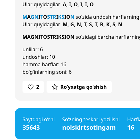
Ular quyidagilar:
A, I, O, I, I, O
M
A
G
N
I
T
O
S
T
R
I
K
S
I
O
N
so‘zida undosh harflarning
Ular quyidagilar:
M, G, N, T, S, T, R, K, S, N
MAGNITOSTRIKSION
so‘zidagi barcha harflarning
unlilar: 6
undoshlar: 10
hamma harflar: 16
bo‘g‘inlarning soni: 6
2
Ro‘yxatga qo‘shish
Saytdagi o‘rni
So‘zning teskari yozilishi
Harfl
35643
noiskirtsotingam
16