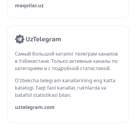
maqollar.uz
Самый большой каталог телеграм каналов
в Узбекистане. Только активные каналы по
категориям и с подробной статистикой.
O‘zbekcha telegram kanallarining eng katta
katalogi. Faqt faol kanallar, ruknlarda va
batafsil statistikasi bilan.
uztelegram.com