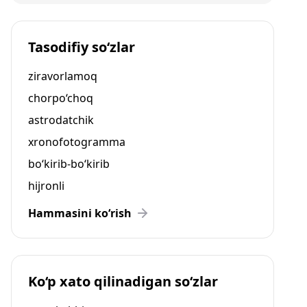
Tasodifiy so‘zlar
ziravorlamoq
chorpo‘choq
astrodatchik
xronofotogramma
bo‘kirib-bo‘kirib
hijronli
Hammasini ko‘rish
Ko‘p xato qilinadigan so‘zlar