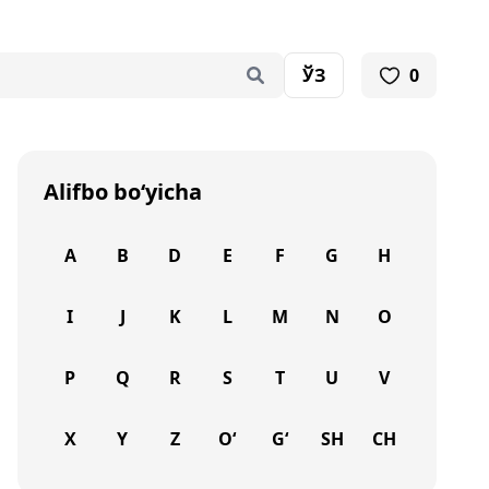
ЎЗ
0
Alifbo bo‘yicha
A
B
D
E
F
G
H
I
J
K
L
M
N
O
P
Q
R
S
T
U
V
X
Y
Z
O‘
G‘
SH
CH