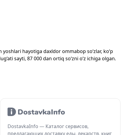
mon yoshlari hayotiga daxldor ommabop so‘zlar, ko‘p
‘ati sayti, 87 000 dan ortiq so‘zni o‘z ichiga olgan.
DostavkaInfo — Каталог сервисов,
предлагающих доставку еды, лекарств, книг