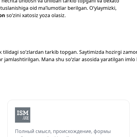
losi, nechta undosh va unlidan tarkib topgani va bexato
 tuslanishiga oid ma’lumotlar berilgan. O‘ylaymizki,
on
so‘zini xatosiz yoza olasiz.
zbek tilidagi so‘zlardan tarkib topgan. Saytimizda hozirgi za
 jamlashtirilgan. Mana shu so‘zlar asosida yaratilgan imlo lug
Полный смысл, происхождение, формы