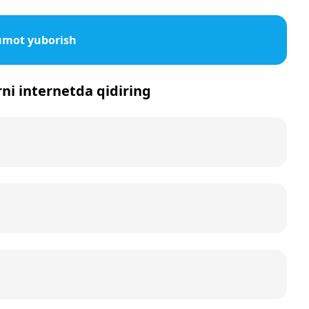
lumot yuborish
rni internetda qidiring