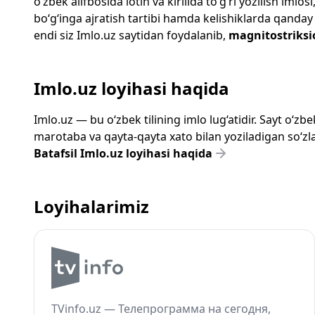
o‘zbek alifbosida lotin va kirillda to‘g‘ri yozilish im
bo‘g‘inga ajratish tartibi hamda kelishiklarda qanday
endi siz
Imlo.uz
saytidan foydalanib,
magnitostriksi
Imlo.uz loyihasi haqida
Imlo.uz — bu o‘zbek tilining imlo lug‘atidir. Sayt o‘
marotaba va qayta-qayta xato bilan yoziladigan so‘zlar
Batafsil Imlo.uz loyihasi haqida
Loyihalarimiz
TVinfo.uz — Телепрограмма на сегодня,