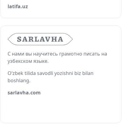
latifa.uz
С нами вы научитесь грамотно писать на
узбекском языке.
O‘zbek tilida savodli yozishni biz bilan
boshlang.
sarlavha.com