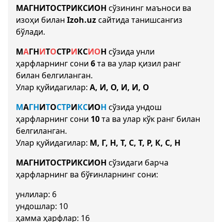
МАГНИТОСТРИКСИОН
сўзининг маъноси ва
изоҳи билан
Izoh.uz
сайтида танишсангиз
бўлади.
М
А
Г
Н
И
Т
О
С
Т
Р
И
К
С
И
О
Н
сўзида унли
ҳарфларнинг сони
6
та ва улар қизил ранг
билан белгиланган.
Улар қуйидагилар:
А, И, О, И, И, О
М
А
Г
Н
И
Т
О
С
Т
Р
И
К
С
И
О
Н
сўзида ундош
ҳарфларнинг сони
10
та ва улар кўк ранг билан
белгиланган.
Улар қуйидагилар:
М, Г, Н, Т, С, Т, Р, К, С, Н
МАГНИТОСТРИКСИОН
сўзидаги барча
ҳарфларнинг ва бўғинларнинг сони:
унлилар: 6
ундошлар: 10
ҳамма ҳарфлар: 16