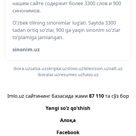
нашем сайте содержит более 3300 слов и 900
синонимов.
O‘zbek tilining sinonimlar lug‘ati. Saytda 3300
tadan ortiq so‘zlar, 900 ga yaqin sinonim so‘zlar
to‘plamiga jamlangan.
sinonim.uz
ibora.uz
salsa.uz
skripka.uz
slovo.uz
television.uz
vatt.uz
iboralar.uz
resumes.uz
havo.uz
Imlo.uz сайтининг базасида жами
87 110
та сўз бор
Yangi so‘z qo‘shish
Алоқа
Facebook