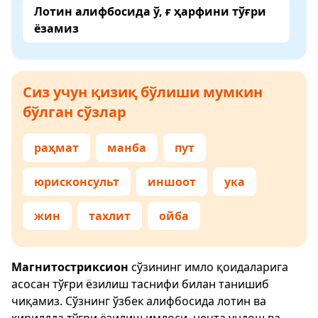
Лотин алифбосида ў, ғ ҳарфини тўғри
ёзамиз
Сиз учун қизиқ бўлиши мумкин
бўлган сўзлар
раҳмат
манба
пут
юрисконсульт
иншоот
ука
жин
тахлит
ойба
Магнитостриксион
сўзининг имло қоидаларига
асосан тўғри ёзилиш таснифи билан танишиб
чиқамиз. Сўзнинг ўзбек алифбосида лотин ва