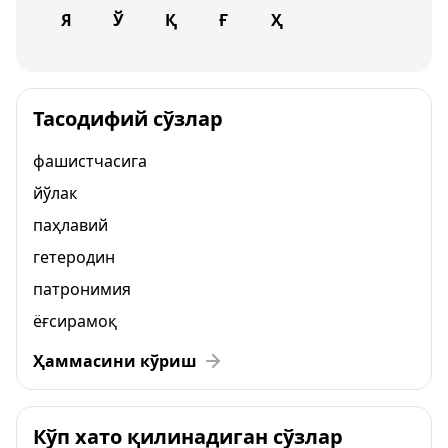
Я
Ў
Қ
Ғ
Ҳ
Тасодифий сўзлар
фашистчасига
йўлак
паҳлавий
гетеродин
патронимия
ёғсирамоқ
Ҳаммасини кўриш
Кўп хато қилинадиган сўзлар