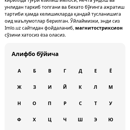
кириллда тўғри ёзилиш имлоси, нечта ундош ва
унлидан таркиб топгани ва бехато бўғинга ажратиш
тартиби ҳамда келишикларда қандай тусланишига
оид маълумотлар берилган. Ўйлаймизки, энди сиз
Imlo.uz
сайтидан фойдаланиб,
магнитостриксион
сўзини хатосиз ёза оласиз.
Алифбо бўйича
А
Б
В
Г
Д
Е
Ё
Ж
З
И
Й
К
Л
М
Н
О
П
Р
С
Т
У
Ф
Х
Ц
Ч
Ш
Э
Ю