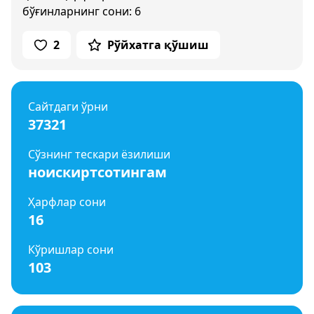
бўғинларнинг сони: 6
2
Рўйхатга қўшиш
Сайтдаги ўрни
37321
Сўзнинг тескари ёзилиши
ноискиртсотингам
Ҳарфлар сони
16
Кўришлар сони
103