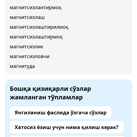
магнитсизлантирмоқ
магнитсизлаш
магнитсизлаштирилмоқ
магнитсизлаштирмоқ
магнитсизлик
магнитсизловчи
магнитуда
Бошқа қизиқарли сўзлар
жамланган тўпламлар
Янгиланиш фаслида ўзгача сўзлар
Хатосиз ёзиш учун нима қилиш керак?