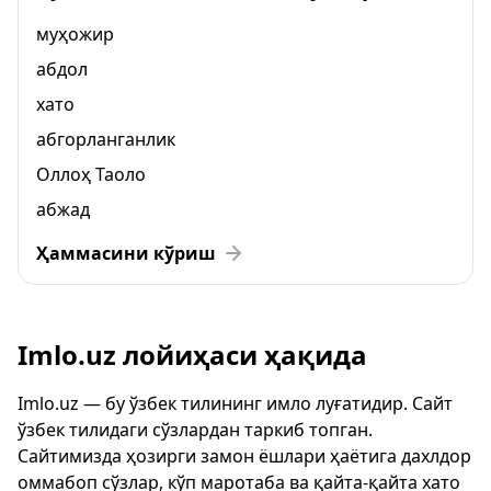
муҳожир
абдол
хато
абгорланганлик
Оллоҳ Таоло
абжад
Ҳаммасини кўриш
Imlo.uz лойиҳаси ҳақида
Imlo.uz — бу ўзбек тилининг имло луғатидир. Сайт
ўзбек тилидаги сўзлардан таркиб топган.
Сайтимизда ҳозирги замон ёшлари ҳаётига дахлдор
оммабоп сўзлар, кўп маротаба ва қайта-қайта хато