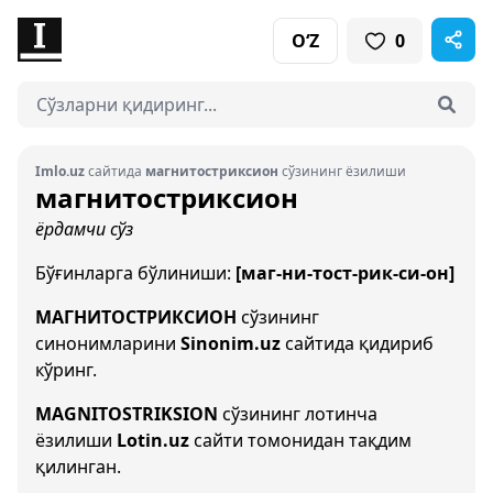
O‘Z
0
Imlo.uz
сайтида
магнитостриксион
сўзининг ёзилиши
магнитостриксион
ёрдамчи сўз
Бўғинларга бўлиниши:
[маг-ни-тост-рик-си-он]
МАГНИТОСТРИКСИОН
сўзининг
синонимларини
Sinonim.uz
сайтида қидириб
кўринг.
MAGNITOSTRIKSION
сўзининг лотинча
ёзилиши
Lotin.uz
сайти томонидан тақдим
қилинган.