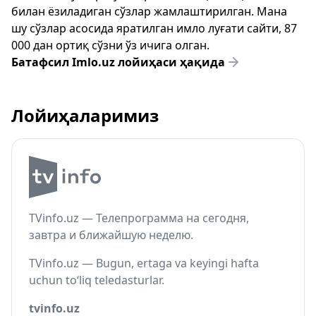
билан ёзиладиган сўзлар жамлаштирилган. Мана
шу сўзлар асосида яратилган имло луғати сайти, 87
000 дан ортиқ сўзни ўз ичига олган.
Батафсил Imlo.uz лойиҳаси ҳақида
Лойиҳаларимиз
TVinfo.uz — Телепрограмма на сегодня,
завтра и ближайшую неделю.
TVinfo.uz — Bugun, ertaga va keyingi hafta
uchun to‘liq teledasturlar.
tvinfo.uz