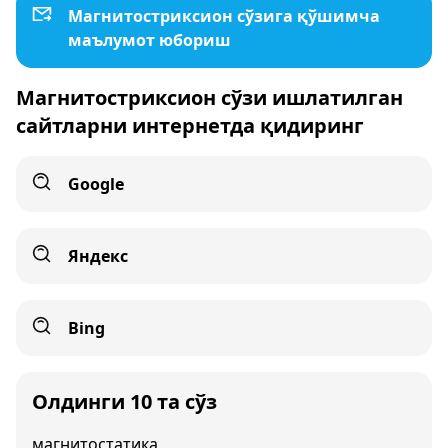
Магнитостриксион сўзига қўшимча
маълумот юбориш
Магнитостриксион сўзи ишлатилган
сайтларни интернетда қидиринг
Google
Яндекс
Bing
Олдинги 10 та сўз
магнитостатика