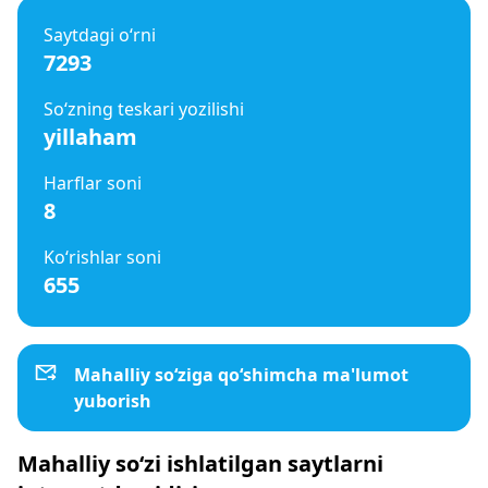
Saytdagi o‘rni
7293
So‘zning teskari yozilishi
yillaham
Harflar soni
8
Ko‘rishlar soni
655
Mahalliy so‘ziga qo‘shimcha ma'lumot
yuborish
Mahalliy so‘zi ishlatilgan saytlarni