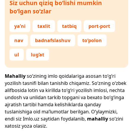
Siz uchun qiziq bo‘lishi mumkin
bo‘lgan so‘zlar
ya’ni
taxlit
tatbiq
port-port
nav
badnafslashuv
to‘polon
ul
lug‘at
Mahalliy
so‘zining imlo qoidalariga asosan to‘g‘ri
yozilish tasnifi bilan tanishib chiqamiz. So‘zning o‘zbek
alifbosida lotin va kirillda to‘g‘ri yozilish imlosi, nechta
undosh va unlidan tarkib topgani va bexato bo‘g‘inga
ajratish tartibi hamda kelishiklarda qanday
tuslanishiga oid ma’lumotlar berilgan. O‘ylaymizki,
endi siz
Imlo.uz
saytidan foydalanib,
mahalliy
so‘zini
xatosiz yoza olasiz.