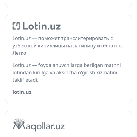
Lotin.uz — поможет транслитерировать с
узбекской кириллицы на латиницу и обратно.
Легко!
Lotin.uz — foydalanuvchilarga berilgan matnni
lotindan kirillga va aksincha o‘girish xizmatini
taklif etadi.
lotin.uz