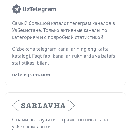
Самый большой каталог телеграм каналов в
Узбекистане. Только активные каналы по
категориям и с подробной статистикой.
O‘zbekcha telegram kanallarining eng katta
katalogi. Faqt faol kanallar, ruknlarda va batafsil
statistikasi bilan.
uztelegram.com
С нами вы научитесь грамотно писать на
узбекском языке.