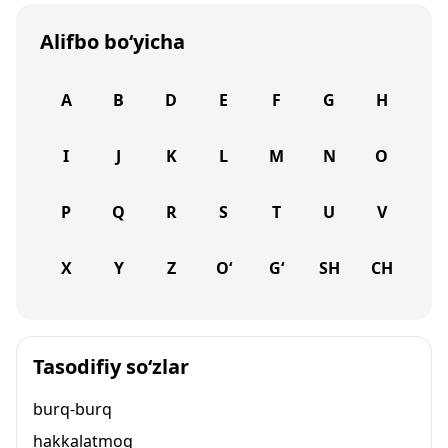
Alifbo bo‘yicha
A
B
D
E
F
G
H
I
J
K
L
M
N
O
P
Q
R
S
T
U
V
X
Y
Z
O‘
G‘
SH
CH
Tasodifiy so‘zlar
burq-burq
hakkalatmoq