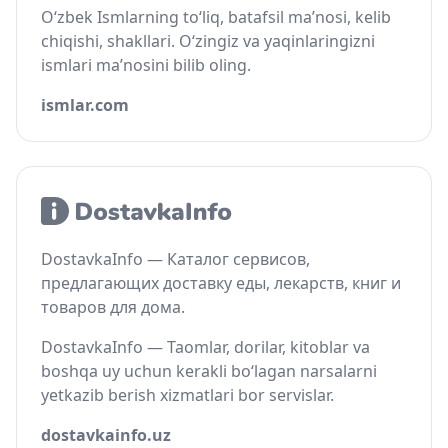
O‘zbek Ismlarning to‘liq, batafsil ma’nosi, kelib
chiqishi, shakllari. O‘zingiz va yaqinlaringizni
ismlari ma’nosini bilib oling.
ismlar.com
DostavkaInfo — Каталог сервисов,
предлагающих доставку еды, лекарств, книг и
товаров для дома.
DostavkaInfo — Taomlar, dorilar, kitoblar va
boshqa uy uchun kerakli bo‘lagan narsalarni
yetkazib berish xizmatlari bor servislar.
dostavkainfo.uz