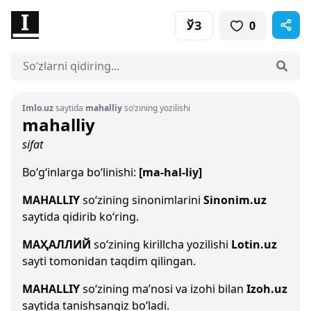
ЎЗ
0
Imlo.uz
saytida
mahalliy
so‘zining yozilishi
mahalliy
sifat
Bo‘g‘inlarga bo‘linishi:
[ma-hal-liy]
MAHALLIY
so‘zining sinonimlarini
Sinonim.uz
saytida qidirib ko‘ring.
МАҲАЛЛИЙ
so‘zining kirillcha yozilishi
Lotin.uz
sayti tomonidan taqdim qilingan.
MAHALLIY
so‘zining ma’nosi va izohi bilan
Izoh.uz
saytida tanishsangiz bo‘ladi.