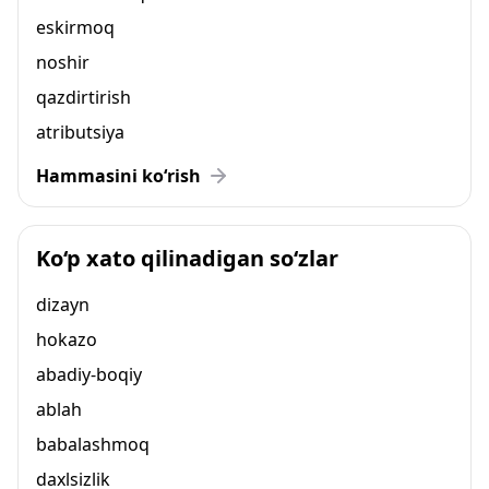
eskirmoq
noshir
qazdirtirish
atributsiya
Hammasini ko‘rish
Ko‘p xato qilinadigan so‘zlar
dizayn
hokazo
abadiy-boqiy
ablah
babalashmoq
daxlsizlik