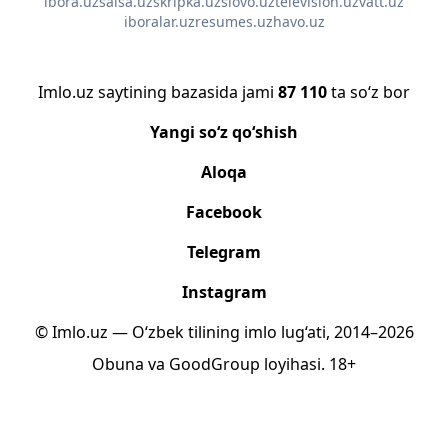
ibora.uz
salsa.uz
skripka.uz
slovo.uz
television.uz
vatt.uz
iboralar.uz
resumes.uz
havo.uz
Imlo.uz saytining bazasida jami
87 110
ta so‘z bor
Yangi so‘z qo‘shish
Aloqa
Facebook
Telegram
Instagram
© Imlo.uz — O‘zbek tilining imlo lug‘ati, 2014–2026
Obuna
va
GoodGroup
loyihasi.
18+