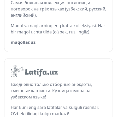
Самая большая коллекция пословиц и
поговорок на трёх языках (узбекский, русский,
английский).
Maqol va naqllarning eng katta kolleksiyasi. Har
bir maqol uchta tilda (o‘zbek, rus, ingliz).
maqollar.uz
Ежедневно только отборные анекдоты,
смешные картинки. Кузница юмора на
узбекском языке!
Har kuni eng sara latifalar va kulguli rasmlar.
O‘zbek tilidagi kulgu markazi!