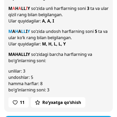
M
A
H
A
L
L
I
Y
so‘zida unli harflarning soni
3
ta va ular
qizil rang bilan belgilangan.
Ular quyidagilar:
A, A, I
M
A
H
A
L
L
I
Y
so‘zida undosh harflarning soni
5
ta va
ular ko‘k rang bilan belgilangan.
Ular quyidagilar:
M, H, L, L, Y
MAHALLIY
so‘zidagi barcha harflarning va
bo‘g‘inlarning soni:
unlilar: 3
undoshlar: 5
hamma harflar: 8
bo‘g‘inlarning soni: 3
11
Ro‘yxatga qo‘shish