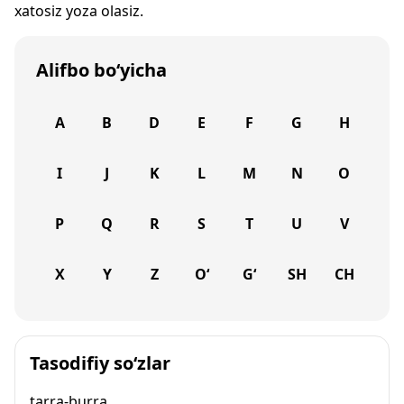
xatosiz yoza olasiz.
Alifbo bo‘yicha
A
B
D
E
F
G
H
I
J
K
L
M
N
O
P
Q
R
S
T
U
V
X
Y
Z
O‘
G‘
SH
CH
Tasodifiy so‘zlar
tarra-burra