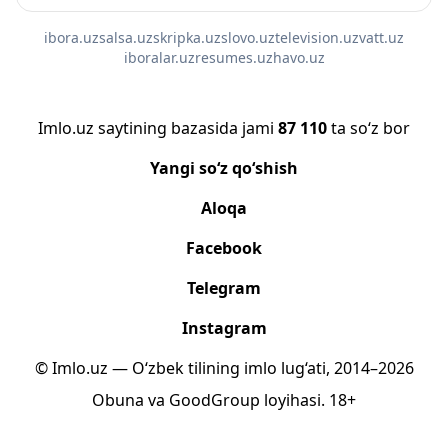
ibora.uz
salsa.uz
skripka.uz
slovo.uz
television.uz
vatt.uz
iboralar.uz
resumes.uz
havo.uz
Imlo.uz saytining bazasida jami
87 110
ta so‘z bor
Yangi so‘z qo‘shish
Aloqa
Facebook
Telegram
Instagram
© Imlo.uz — O‘zbek tilining imlo lug‘ati, 2014–2026
Obuna
va
GoodGroup
loyihasi.
18+