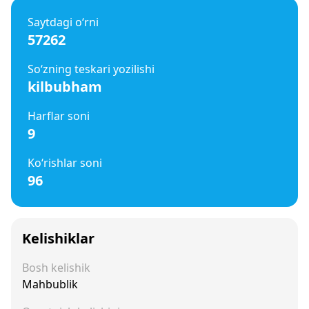
Saytdagi o‘rni
57262
So‘zning teskari yozilishi
kilbubham
Harflar soni
9
Ko‘rishlar soni
96
Kelishiklar
Bosh kelishik
Mahbublik