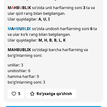
M
A
H
B
U
B
L
I
K
so‘zida unli harflarning soni
3
ta va
ular qizil rang bilan belgilangan.
Ular quyidagilar:
A, U, I
M
A
H
B
U
B
L
I
K
so‘zida undosh harflarning soni
6
ta
va ular ko‘k rang bilan belgilangan.
Ular quyidagilar:
M, H, B, B, L, K
MAHBUBLIK
so‘zidagi barcha harflarning va
bo‘g‘inlarning soni:
unlilar: 3
undoshlar: 6
hamma harflar: 9
bo‘g‘inlarning soni: 3
5
Ro‘yxatga qo‘shish