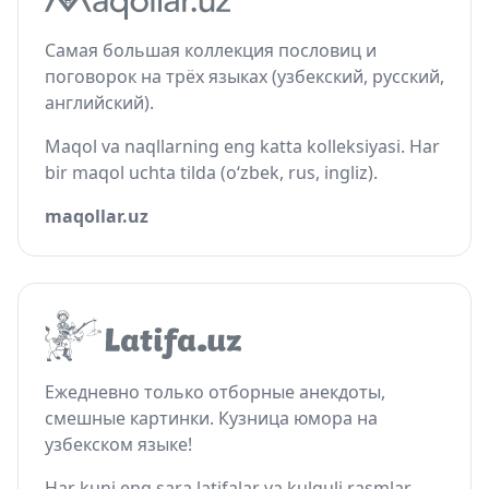
Самая большая коллекция пословиц и
поговорок на трёх языках (узбекский, русский,
английский).
Maqol va naqllarning eng katta kolleksiyasi. Har
bir maqol uchta tilda (o‘zbek, rus, ingliz).
maqollar.uz
Ежедневно только отборные анекдоты,
смешные картинки. Кузница юмора на
узбекском языке!
Har kuni eng sara latifalar va kulguli rasmlar.