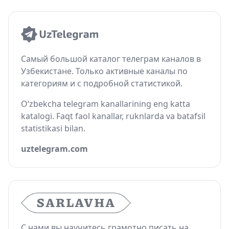
Самый большой каталог телеграм каналов в
Узбекистане. Только активные каналы по
категориям и с подробной статистикой.
O‘zbekcha telegram kanallarining eng katta
katalogi. Faqt faol kanallar, ruknlarda va batafsil
statistikasi bilan.
uztelegram.com
С нами вы научитесь грамотно писать на