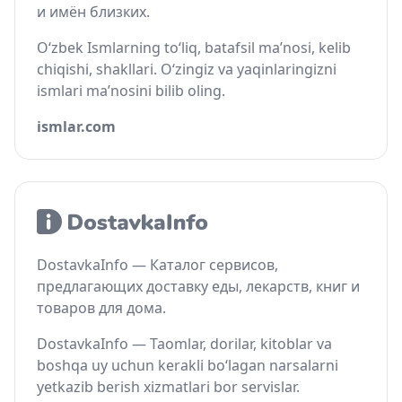
и имён близких.
O‘zbek Ismlarning to‘liq, batafsil ma’nosi, kelib
chiqishi, shakllari. O‘zingiz va yaqinlaringizni
ismlari ma’nosini bilib oling.
ismlar.com
DostavkaInfo — Каталог сервисов,
предлагающих доставку еды, лекарств, книг и
товаров для дома.
DostavkaInfo — Taomlar, dorilar, kitoblar va
boshqa uy uchun kerakli bo‘lagan narsalarni
yetkazib berish xizmatlari bor servislar.