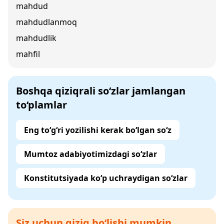
mahdud
mahdudlanmoq
mahdudlik
mahfil
Boshqa qiziqrali so‘zlar jamlangan
to‘plamlar
Eng to‘g‘ri yozilishi kerak bo‘lgan so‘z
Mumtoz adabiyotimizdagi so‘zlar
Konstitutsiyada ko‘p uchraydigan so‘zlar
Siz uchun qiziq bo‘lishi mumkin