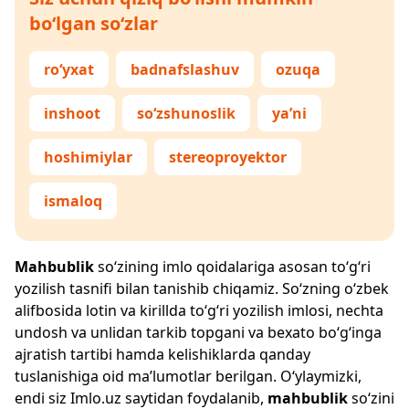
bo‘lgan so‘zlar
ro‘yxat
badnafslashuv
ozuqa
inshoot
so‘zshunoslik
ya’ni
hoshimiylar
stereoproyektor
ismaloq
Mahbublik
so‘zining imlo qoidalariga asosan to‘g‘ri
yozilish tasnifi bilan tanishib chiqamiz. So‘zning o‘zbek
alifbosida lotin va kirillda to‘g‘ri yozilish imlosi, nechta
undosh va unlidan tarkib topgani va bexato bo‘g‘inga
ajratish tartibi hamda kelishiklarda qanday
tuslanishiga oid ma’lumotlar berilgan. O‘ylaymizki,
endi siz
Imlo.uz
saytidan foydalanib,
mahbublik
so‘zini