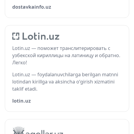
dostavkainfo.uz
Lotin.uz — поможет транслитерировать с
узбекской кириллицы на латиницу и обратно.
Легко!
Lotin.uz — foydalanuvchilarga berilgan matnni
lotindan kirillga va aksincha o‘girish xizmatini
taklif etadi.
lotin.uz