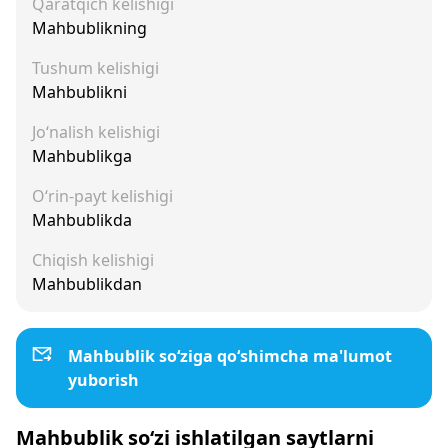
Qaratqich kelishigi
Mahbublikning
Tushum kelishigi
Mahbublikni
Jo‘nalish kelishigi
Mahbublikga
O‘rin-payt kelishigi
Mahbublikda
Chiqish kelishigi
Mahbublikdan
Mahbublik so‘ziga qo‘shimcha ma'lumot
yuborish
Mahbublik so‘zi ishlatilgan saytlarni