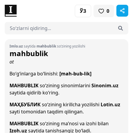
ЎЗ
0
Imlo.uz
saytida
mahbublik
so‘zining yozilishi
mahbublik
ot
Bo‘g‘inlarga bo‘linishi:
[mah-bub-lik]
MAHBUBLIK
so‘zining sinonimlarini
Sinonim.uz
saytida qidirib ko‘ring.
МАҲБУБЛИК
so‘zining kirillcha yozilishi
Lotin.uz
sayti tomonidan taqdim qilingan.
MAHBUBLIK
so‘zining ma’nosi va izohi bilan
Izoh.uz
saytida tanishsangiz bo‘ladi.