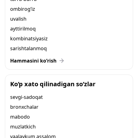
ombirog‘iz
uvalish
ayttirilmoq
kombinatsiyasiz
sarishtalanmoq
Hammasini ko‘rish
Ko‘p xato qilinadigan so‘zlar
sevgi-sadoqat
bronxchalar
mabodo
muzlatkich
vaalaykum assalom