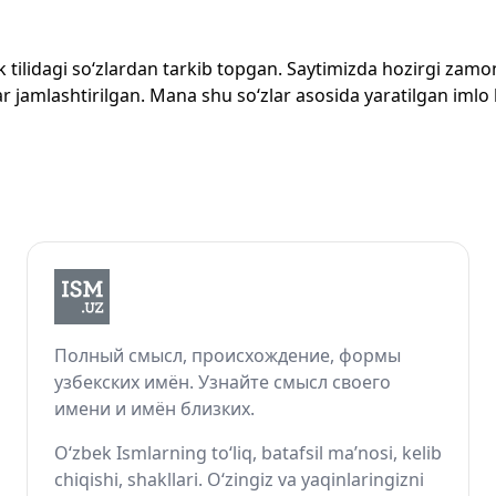
zbek tilidagi so‘zlardan tarkib topgan. Saytimizda hozirgi za
 jamlashtirilgan. Mana shu so‘zlar asosida yaratilgan imlo lug
Полный смысл, происхождение, формы
узбекских имён. Узнайте смысл своего
имени и имён близких.
O‘zbek Ismlarning to‘liq, batafsil ma’nosi, kelib
chiqishi, shakllari. O‘zingiz va yaqinlaringizni