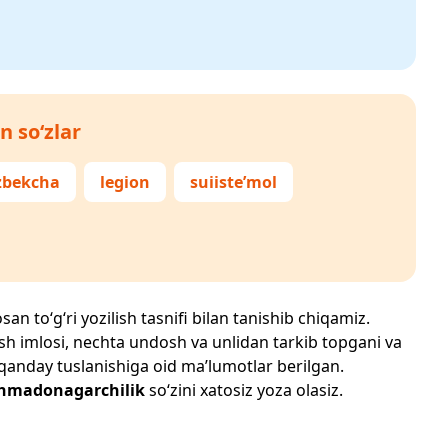
n so‘zlar
zbekcha
legion
suiiste’mol
an to‘g‘ri yozilish tasnifi bilan tanishib chiqamiz.
zilish imlosi, nechta undosh va unlidan tarkib topgani va
 qanday tuslanishiga oid ma’lumotlar berilgan.
madonagarchilik
so‘zini xatosiz yoza olasiz.