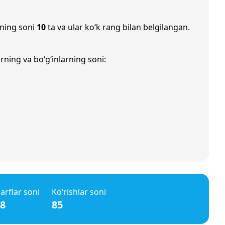
rning soni
10
ta va ular ko‘k rang bilan belgilangan.
rning va bo‘g‘inlarning soni:
arflar soni
Ko‘rishlar soni
8
85