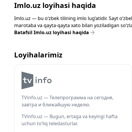
Imlo.uz loyihasi haqida
Imlo.uz — bu o‘zbek tilining imlo lug‘atidir. Sayt o‘
marotaba va qayta-qayta xato bilan yoziladigan so‘zlar
Batafsil Imlo.uz loyihasi haqida
Loyihalarimiz
TVinfo.uz — Телепрограмма на сегодня,
завтра и ближайшую неделю.
TVinfo.uz — Bugun, ertaga va keyingi hafta
uchun to‘liq teledasturlar.