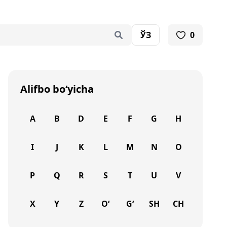
ЎЗ
0
Alifbo bo‘yicha
A
B
D
E
F
G
H
I
J
K
L
M
N
O
P
Q
R
S
T
U
V
X
Y
Z
O‘
G‘
SH
CH