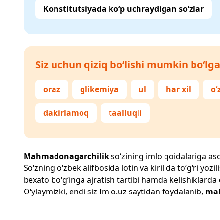
Konstitutsiyada ko‘p uchraydigan so‘zlar
Siz uchun qiziq bo‘lishi mumkin bo‘lga
oraz
glikemiya
ul
har xil
o‘
dakirlamoq
taalluqli
Mahmadonagarchilik
so‘zining imlo qoidalariga asos
So‘zning o‘zbek alifbosida lotin va kirillda to‘g‘ri yo
bexato bo‘g‘inga ajratish tartibi hamda kelishiklarda
O‘ylaymizki, endi siz
Imlo.uz
saytidan foydalanib,
mah