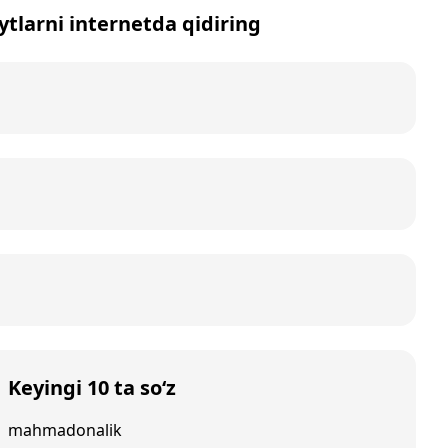
ytlarni internetda qidiring
Keyingi 10 ta so‘z
mahmadonalik