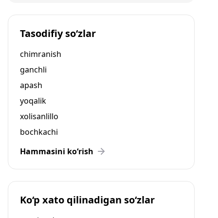
Tasodifiy so‘zlar
chimranish
ganchli
apash
yoqalik
xolisanlillo
bochkachi
Hammasini ko‘rish
Ko‘p xato qilinadigan so‘zlar