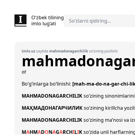
O‘zbek tilining
imlo lug‘ati
Imlo.uz
saytida
mahmadonagarchilik
so‘zining yozilishi
mahmadonagarc
ot
Bo‘g‘inlarga bo‘linishi:
[mah-ma-do-na-gar-chi-lik
MAHMADONAGARCHILIK
so‘zining sinonimlarin
МАҲМАДОНАГАРЧИЛИК
so‘zining kirillcha yozi
MAHMADONAGARCHILIK
so‘zining ma’nosi va iz
M
A
H
M
A
D
O
N
A
G
A
R
CH
I
L
I
K
so‘zida unli harflarnin