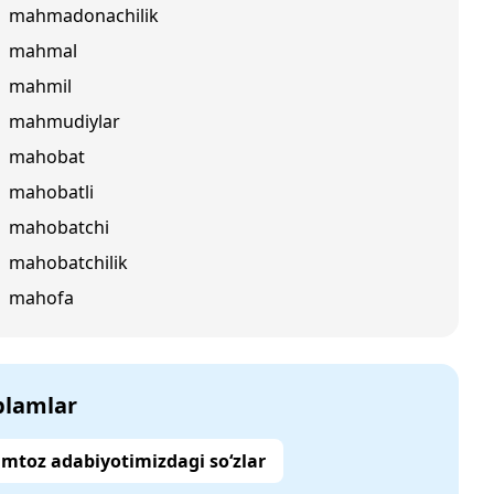
mahmadonachilik
mahmal
mahmil
mahmudiylar
mahobat
mahobatli
mahobatchi
mahobatchilik
mahofa
‘plamlar
mtoz adabiyotimizdagi so‘zlar