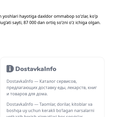
mon yoshlari hayotiga daxldor ommabop so‘zlar, ko‘p
‘ati sayti, 87 000 dan ortiq so‘zni o‘z ichiga olgan.
DostavkaInfo — Каталог сервисов,
предлагающих доставку еды, лекарств, книг
и товаров для дома.
DostavkaInfo — Taomlar, dorilar, kitoblar va
boshqa uy uchun kerakli bo‘lagan narsalarni
yetkazib berish xizmatlari bor servislar.