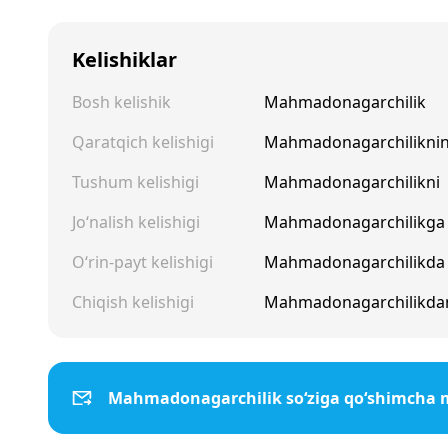
Kelishiklar
Bosh kelishik
Mahmadonagarchilik
Qaratqich kelishigi
Mahmadonagarchilikni
Tushum kelishigi
Mahmadonagarchilikni
Jo‘nalish kelishigi
Mahmadonagarchilikga
O‘rin-payt kelishigi
Mahmadonagarchilikda
Chiqish kelishigi
Mahmadonagarchilikda
Mahmadonagarchilik so‘ziga qo‘shimcha 