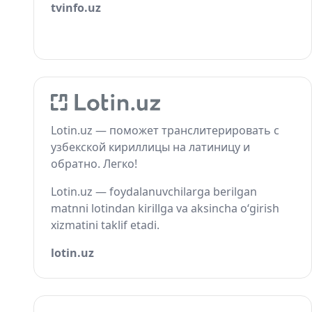
tvinfo.uz
Lotin.uz — поможет транслитерировать с
узбекской кириллицы на латиницу и
обратно. Легко!
Lotin.uz — foydalanuvchilarga berilgan
matnni lotindan kirillga va aksincha o‘girish
xizmatini taklif etadi.
lotin.uz