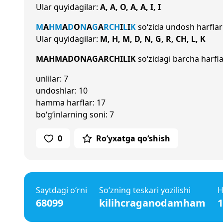
Ular quyidagilar:
A, A, O, A, A, I, I
M
A
H
M
A
D
O
N
A
G
A
R
CH
I
L
I
K
so‘zida undosh harfla
Ular quyidagilar:
M, H, M, D, N, G, R, CH, L, K
MAHMADONAGARCHILIK
so‘zidagi barcha harfla
unlilar: 7
undoshlar: 10
hamma harflar: 17
bo‘g‘inlarning soni: 7
0
Ro‘yxatga qo‘shish
Saytdagi o‘rni
So‘zning teskari yozilishi
H
68099
kilihcraganodamham
1