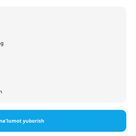
ng
n
ma'lumot yuborish