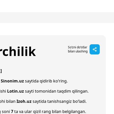
hilik
So‘zni do‘stlar
bilan ulashing
]
i
Sinonim.uz
saytida qidirib ko‘ring.
lishi
Lotin.uz
sayti tomonidan taqdim qilingan.
ohi bilan
Izoh.uz
saytida tanishsangiz bo‘ladi.
g soni
7
ta va ular qizil rang bilan belgilangan.