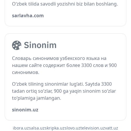
O‘zbek tilida savodli yozishni biz bilan boshlang.
sarlavha.com
Словарь синонимов узбекского языка на
нашем сайте содержит более 3300 слов и 900
синонимов.
O‘zbek tilining sinonimlar lug‘ati. Saytda 3300
tadan ortiq so‘zlar, 900 ga yaqin sinonim so‘zlar
to‘plamiga jamlangan.
sinonim.uz
ibora.uz
salsa.uz
skripka.uz
slovo.uz
television.uz
vatt.uz