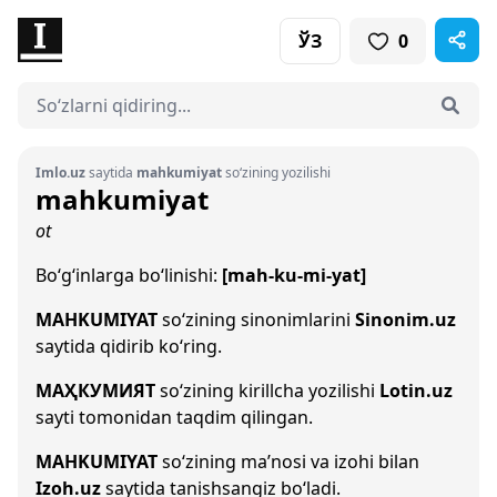
ЎЗ
0
Imlo.uz
saytida
mahkumiyat
so‘zining yozilishi
mahkumiyat
ot
Bo‘g‘inlarga bo‘linishi:
[mah-ku-mi-yat]
MAHKUMIYAT
so‘zining sinonimlarini
Sinonim.uz
saytida qidirib ko‘ring.
МАҲКУМИЯТ
so‘zining kirillcha yozilishi
Lotin.uz
sayti tomonidan taqdim qilingan.
MAHKUMIYAT
so‘zining ma’nosi va izohi bilan
Izoh.uz
saytida tanishsangiz bo‘ladi.