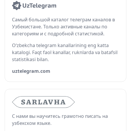
Самый большой каталог телеграм каналов в
Узбекистане. Только активные каналы по
категориям и с подробной статистикой.
O‘zbekcha telegram kanallarining eng katta
katalogi. Faqt faol kanallar, ruknlarda va batafsil
statistikasi bilan.
uztelegram.com
С нами вы научитесь грамотно писать на
узбекском языке.