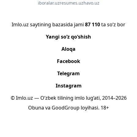
iboralar.uz
resumes.uz
havo.uz
Imlo.uz saytining bazasida jami
87 110
ta so‘z bor
Yangi so‘z qo‘shish
Aloqa
Facebook
Telegram
Instagram
© Imlo.uz — O‘zbek tilining imlo lug‘ati, 2014–2026
Obuna
va
GoodGroup
loyihasi.
18+