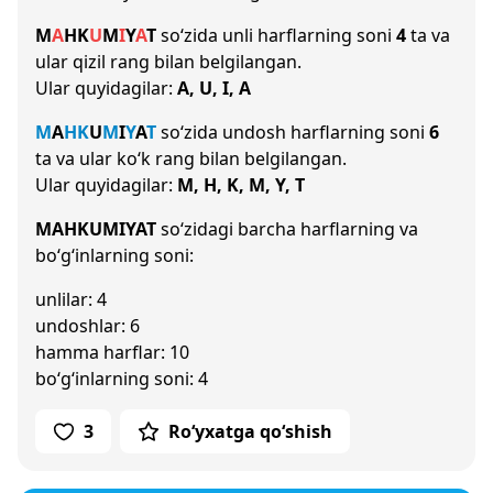
M
A
H
K
U
M
I
Y
A
T
so‘zida unli harflarning soni
4
ta va
ular qizil rang bilan belgilangan.
Ular quyidagilar:
A, U, I, A
M
A
H
K
U
M
I
Y
A
T
so‘zida undosh harflarning soni
6
ta va ular ko‘k rang bilan belgilangan.
Ular quyidagilar:
M, H, K, M, Y, T
MAHKUMIYAT
so‘zidagi barcha harflarning va
bo‘g‘inlarning soni:
unlilar: 4
undoshlar: 6
hamma harflar: 10
bo‘g‘inlarning soni: 4
3
Ro‘yxatga qo‘shish