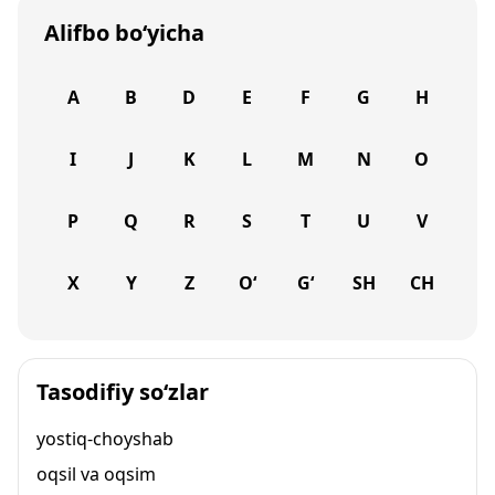
Alifbo bo‘yicha
A
B
D
E
F
G
H
I
J
K
L
M
N
O
P
Q
R
S
T
U
V
X
Y
Z
O‘
G‘
SH
CH
Tasodifiy so‘zlar
yostiq-choyshab
oqsil va oqsim