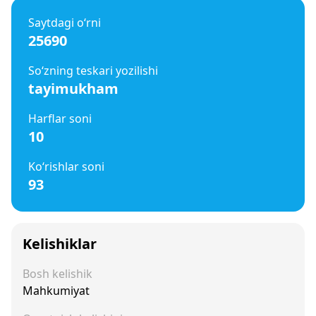
Saytdagi o‘rni
25690
So‘zning teskari yozilishi
tayimukham
Harflar soni
10
Ko‘rishlar soni
93
Kelishiklar
Bosh kelishik
Mahkumiyat