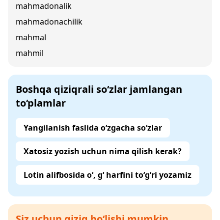
mahmadonalik
mahmadonachilik
mahmal
mahmil
Boshqa qiziqrali so‘zlar jamlangan
to‘plamlar
Yangilanish faslida o‘zgacha so‘zlar
Xatosiz yozish uchun nima qilish kerak?
Lotin alifbosida o‘, g‘ harfini to‘g‘ri yozamiz
Siz uchun qiziq bo‘lishi mumkin