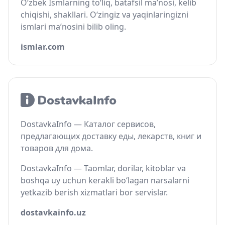
O‘zbek Ismlarning to‘liq, batafsil ma’nosi, kelib
chiqishi, shakllari. O‘zingiz va yaqinlaringizni
ismlari ma’nosini bilib oling.
ismlar.com
DostavkaInfo — Каталог сервисов,
предлагающих доставку еды, лекарств, книг и
товаров для дома.
DostavkaInfo — Taomlar, dorilar, kitoblar va
boshqa uy uchun kerakli bo‘lagan narsalarni
yetkazib berish xizmatlari bor servislar.
dostavkainfo.uz