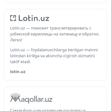
Lotin.uz — поможет транслитерировать с
узбекской кириллицы на латиницу и обратно.
Легко!
Lotin.uz — foydalanuvchilarga berilgan matnni
lotindan kirillga va aksincha o‘girish xizmatini
taklif etadi.
lotin.uz
Самая большая коллекция пословиц и