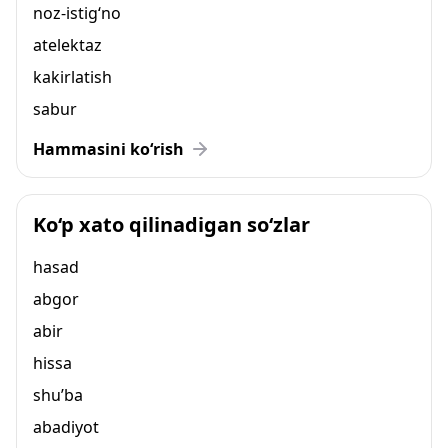
noz-istig‘no
atelektaz
kakirlatish
sabur
Hammasini ko‘rish
Ko‘p xato qilinadigan so‘zlar
hasad
abgor
abir
hissa
shu’ba
abadiyot