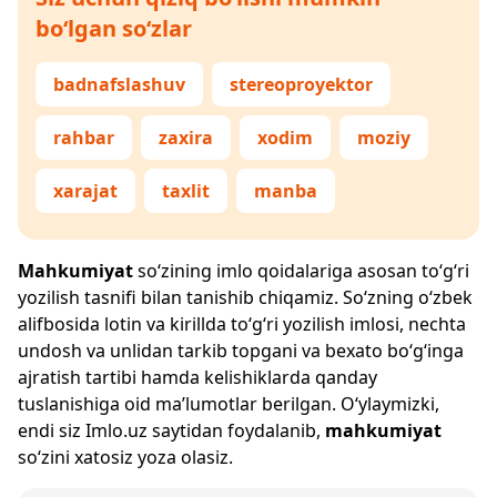
bo‘lgan so‘zlar
badnafslashuv
stereoproyektor
rahbar
zaxira
xodim
moziy
xarajat
taxlit
manba
Mahkumiyat
so‘zining imlo qoidalariga asosan to‘g‘ri
yozilish tasnifi bilan tanishib chiqamiz. So‘zning o‘zbek
alifbosida lotin va kirillda to‘g‘ri yozilish imlosi, nechta
undosh va unlidan tarkib topgani va bexato bo‘g‘inga
ajratish tartibi hamda kelishiklarda qanday
tuslanishiga oid ma’lumotlar berilgan. O‘ylaymizki,
endi siz
Imlo.uz
saytidan foydalanib,
mahkumiyat
so‘zini xatosiz yoza olasiz.