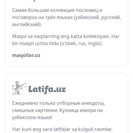
Самая большая коллекция пословиц и
поговорок на трёх языках (узбекский, русский,
английский).
Maqol va naqllarning eng katta kolleksiyasi. Har
bir maqol uchta tilda (o‘zbek, rus, ingliz).
maqollar.uz
Ежедневно только отборные анекдоты,
смешные картинки. Кузница юмора на
узбекском языке!
Har kuni eng sara latifalar va kulguli rasmlar.