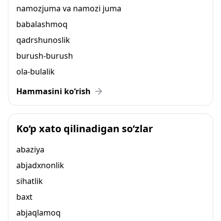
namozjuma va namozi juma
babalashmoq
qadrshunoslik
burush-burush
ola-bulalik
Hammasini ko‘rish
Ko‘p xato qilinadigan so‘zlar
abaziya
abjadxnonlik
sihatlik
baxt
abjaqlamoq