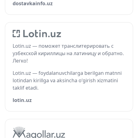
dostavkainfo.uz
Lotin.uz — поможет транслитерировать с
узбекской кириллицы на латиницу и обратно.
Легко!
Lotin.uz — foydalanuvchilarga berilgan matnni
lotindan kirillga va aksincha o‘girish xizmatini
taklif etadi.
lotin.uz