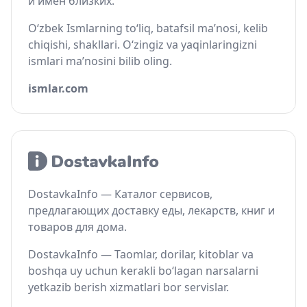
и имён близких.
O‘zbek Ismlarning to‘liq, batafsil ma’nosi, kelib
chiqishi, shakllari. O‘zingiz va yaqinlaringizni
ismlari ma’nosini bilib oling.
ismlar.com
DostavkaInfo — Каталог сервисов,
предлагающих доставку еды, лекарств, книг и
товаров для дома.
DostavkaInfo — Taomlar, dorilar, kitoblar va
boshqa uy uchun kerakli bo‘lagan narsalarni
yetkazib berish xizmatlari bor servislar.