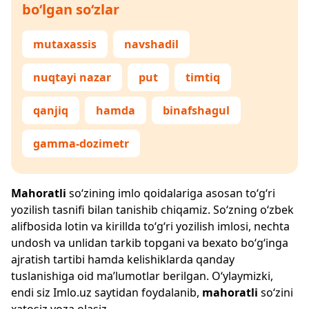
bo‘lgan so‘zlar
mutaxassis
navshadil
nuqtayi nazar
put
timtiq
qanjiq
hamda
binafshagul
gamma-dozimetr
Mahoratli
so‘zining imlo qoidalariga asosan to‘g‘ri
yozilish tasnifi bilan tanishib chiqamiz. So‘zning o‘zbek
alifbosida lotin va kirillda to‘g‘ri yozilish imlosi, nechta
undosh va unlidan tarkib topgani va bexato bo‘g‘inga
ajratish tartibi hamda kelishiklarda qanday
tuslanishiga oid ma’lumotlar berilgan. O‘ylaymizki,
endi siz
Imlo.uz
saytidan foydalanib,
mahoratli
so‘zini