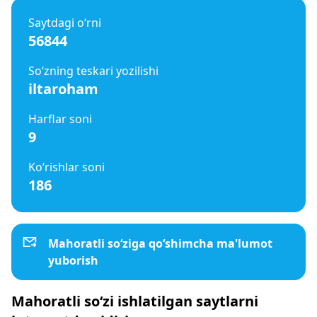
Saytdagi o‘rni
56844
So‘zning teskari yozilishi
iltaroham
Harflar soni
9
Ko‘rishlar soni
186
Mahoratli so‘ziga qo‘shimcha ma'lumot
yuborish
Mahoratli so‘zi ishlatilgan saytlarni