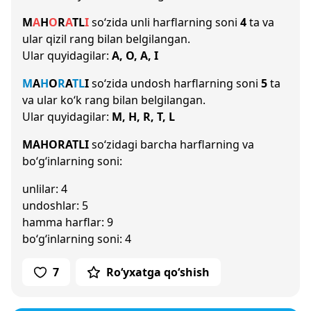
M
A
H
O
R
A
T
L
I
so‘zida unli harflarning soni
4
ta va
ular qizil rang bilan belgilangan.
Ular quyidagilar:
A, O, A, I
M
A
H
O
R
A
T
L
I
so‘zida undosh harflarning soni
5
ta
va ular ko‘k rang bilan belgilangan.
Ular quyidagilar:
M, H, R, T, L
MAHORATLI
so‘zidagi barcha harflarning va
bo‘g‘inlarning soni:
unlilar: 4
undoshlar: 5
hamma harflar: 9
bo‘g‘inlarning soni: 4
7
Ro‘yxatga qo‘shish