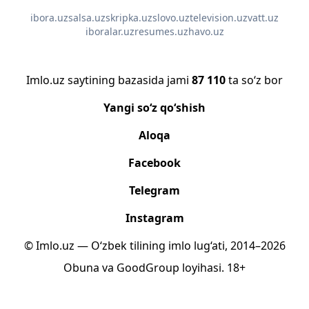
ibora.uz
salsa.uz
skripka.uz
slovo.uz
television.uz
vatt.uz
iboralar.uz
resumes.uz
havo.uz
Imlo.uz saytining bazasida jami
87 110
ta so‘z bor
Yangi so‘z qo‘shish
Aloqa
Facebook
Telegram
Instagram
© Imlo.uz — O‘zbek tilining imlo lug‘ati, 2014–2026
Obuna
va
GoodGroup
loyihasi.
18+