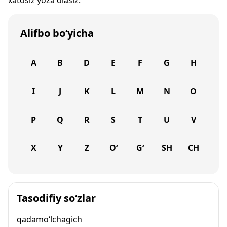
xatosiz yoza olasiz.
Alifbo bo‘yicha
A
B
D
E
F
G
H
I
J
K
L
M
N
O
P
Q
R
S
T
U
V
X
Y
Z
O‘
G‘
SH
CH
Tasodifiy so‘zlar
qadamo‘lchagich