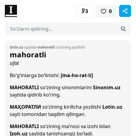
ЎЗ
0
Imlo.uz
saytida
mahoratli
so‘zining yozilishi
mahoratli
sifat
Bo‘g‘inlarga bo‘linishi:
[ma-ho-rat-li]
MAHORATLI
so‘zining sinonimlarini
Sinonim.uz
saytida qidirib ko‘ring.
МАҲОРАТЛИ
so‘zining kirillcha yozilishi
Lotin.uz
sayti tomonidan taqdim qilingan.
MAHORATLI
so‘zining ma’nosi va izohi bilan
Izoh.uz
saytida tanishsangiz bo‘ladi.