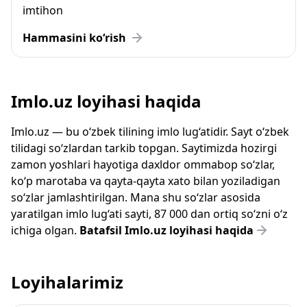
imtihon
Hammasini ko‘rish
Imlo.uz loyihasi haqida
Imlo.uz — bu o‘zbek tilining imlo lug‘atidir. Sayt o‘zbek
tilidagi so‘zlardan tarkib topgan. Saytimizda hozirgi
zamon yoshlari hayotiga daxldor ommabop so‘zlar,
ko‘p marotaba va qayta-qayta xato bilan yoziladigan
so‘zlar jamlashtirilgan. Mana shu so‘zlar asosida
yaratilgan imlo lug‘ati sayti, 87 000 dan ortiq so‘zni o‘z
ichiga olgan.
Batafsil Imlo.uz loyihasi haqida
Loyihalarimiz