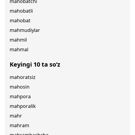
mahobatchi
mahobatli
mahobat
mahmudiylar
mahmil
mahmal
Keyingi 10 ta so‘z
mahoratsiz
mahosin
mahpora
mahporalik
mahr
mahram