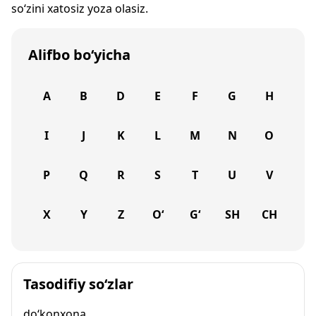
so‘zini xatosiz yoza olasiz.
Alifbo bo‘yicha
A
B
D
E
F
G
H
I
J
K
L
M
N
O
P
Q
R
S
T
U
V
X
Y
Z
O‘
G‘
SH
CH
Tasodifiy so‘zlar
do‘konxona