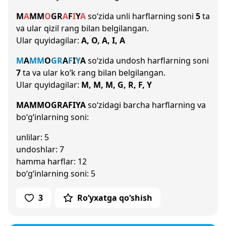
M
A
M
M
O
G
R
A
F
I
Y
A
so‘zida unli harflarning soni
5
ta
va ular qizil rang bilan belgilangan.
Ular quyidagilar:
A, O, A, I, A
M
A
M
M
O
G
R
A
F
I
Y
A
so‘zida undosh harflarning soni
7
ta va ular ko‘k rang bilan belgilangan.
Ular quyidagilar:
M, M, M, G, R, F, Y
MAMMOGRAFIYA
so‘zidagi barcha harflarning va
bo‘g‘inlarning soni:
unlilar: 5
undoshlar: 7
hamma harflar: 12
bo‘g‘inlarning soni: 5
3
Ro‘yxatga qo‘shish