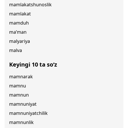
mamlakatshunoslik
mamlakat
mamduh
ma’man
malyariya
malva
Keyingi 10 ta so‘z
mamnarak
mamnu
mamnun
mamnuniyat
mamnuniyatchilik
mamnunlik