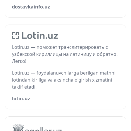
dostavkainfo.uz
Lotin.uz — поможет транслитерировать с
узбекской кириллицы на латиницу и обратно.
Легко!
Lotin.uz — foydalanuvchilarga berilgan matnni
lotindan kirillga va aksincha o‘girish xizmatini
taklif etadi.
lotin.uz