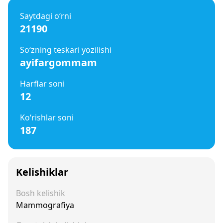
Saytdagi o‘rni
21190
So‘zning teskari yozilishi
ayifargommam
Harflar soni
12
Ko‘rishlar soni
187
Kelishiklar
Bosh kelishik
Mammografiya