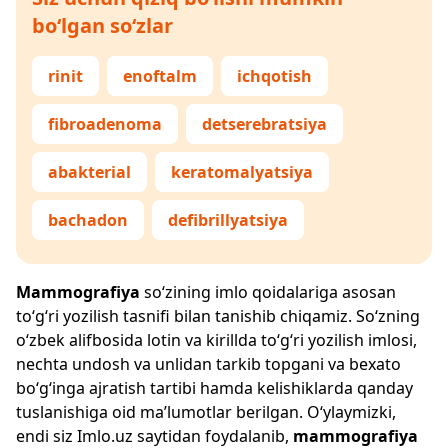
bo‘lgan so‘zlar
rinit
enoftalm
ichqotish
fibroadenoma
detserebratsiya
abakterial
keratomalyatsiya
bachadon
defibrillyatsiya
Mammografiya
so‘zining imlo qoidalariga asosan
to‘g‘ri yozilish tasnifi bilan tanishib chiqamiz. So‘zning
o‘zbek alifbosida lotin va kirillda to‘g‘ri yozilish imlosi,
nechta undosh va unlidan tarkib topgani va bexato
bo‘g‘inga ajratish tartibi hamda kelishiklarda qanday
tuslanishiga oid ma’lumotlar berilgan. O‘ylaymizki,
endi siz
Imlo.uz
saytidan foydalanib,
mammografiya