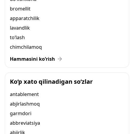
bromellit
apparatchilik
lavandlik
to‘lash
chimchilamoq
Hammasini ko‘rish
Ko‘p xato qilinadigan so‘zlar
antablement
abjirlashmoq
garmdori
abbreviatsiya
abjirlik