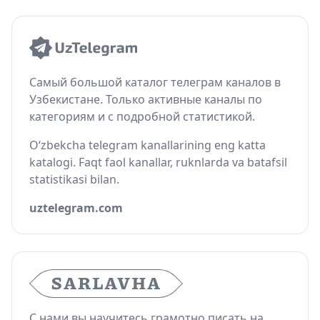
Самый большой каталог телеграм каналов в
Узбекистане. Только активные каналы по
категориям и с подробной статистикой.
O‘zbekcha telegram kanallarining eng katta
katalogi. Faqt faol kanallar, ruknlarda va batafsil
statistikasi bilan.
uztelegram.com
С нами вы научитесь грамотно писать на