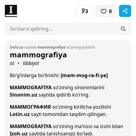
ЎЗ
0
Imlo.uz
saytida
mammografiya
so‘zining yozilishi
mammografiya
ot
tibbiyot
•
Bo‘g‘inlarga bo‘linishi:
[mam-mog-ra-fi-ya]
MAMMOGRAFIYA
so‘zining sinonimlarini
Sinonim.uz
saytida qidirib ko‘ring.
МАММОГРАФИЯ
so‘zining kirillcha yozilishi
Lotin.uz
sayti tomonidan taqdim qilingan.
MAMMOGRAFIYA
so‘zining ma’nosi va izohi bilan
Izoh.uz
saytida tanishsangiz bo‘ladi.