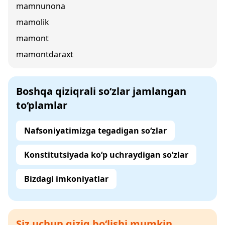
mamnunona
mamolik
mamont
mamontdaraxt
Boshqa qiziqrali so‘zlar jamlangan
to‘plamlar
Nafsoniyatimizga tegadigan so‘zlar
Konstitutsiyada ko‘p uchraydigan so‘zlar
Bizdagi imkoniyatlar
Siz uchun qiziq bo‘lishi mumkin