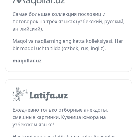
Самая большая коллекция пословиц и
поговорок на трёх языках (узбекский, русский,
английский).
Maqol va naqllarning eng katta kolleksiyasi. Har
bir maqol uchta tilda (o‘zbek, rus, ingliz).
maqollar.uz
Ежедневно только отборные анекдоты,
смешные картинки. Кузница юмора на
узбекском языке!
Har kuni eng sara latifalar va kulguli rasmlar.