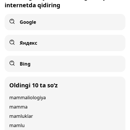
internetda qidiring
Google
Яндекс
Bing
Oldingi 10 ta so‘z
mammaliologiya
mamma
mamluklar
mamlu