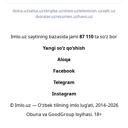
ibora.uz
salsa.uz
skripka.uz
slovo.uz
television.uz
vatt.uz
iboralar.uz
resumes.uz
havo.uz
Imlo.uz saytining bazasida jami
87 110
ta so‘z bor
Yangi so‘z qo‘shish
Aloqa
Facebook
Telegram
Instagram
© Imlo.uz — O‘zbek tilining imlo lug‘ati, 2014–2026
Obuna
va
GoodGroup
loyihasi.
18+