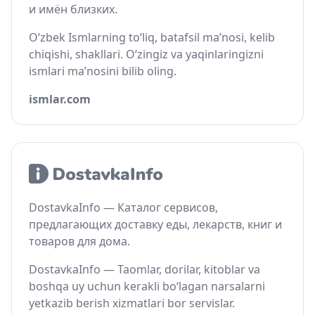
и имён близких.
O‘zbek Ismlarning to‘liq, batafsil ma’nosi, kelib
chiqishi, shakllari. O‘zingiz va yaqinlaringizni
ismlari ma’nosini bilib oling.
ismlar.com
DostavkaInfo — Каталог сервисов,
предлагающих доставку еды, лекарств, книг и
товаров для дома.
DostavkaInfo — Taomlar, dorilar, kitoblar va
boshqa uy uchun kerakli bo‘lagan narsalarni
yetkazib berish xizmatlari bor servislar.