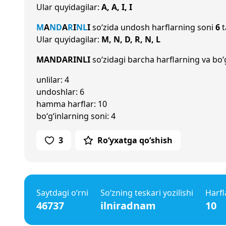
Ular quyidagilar:
A, A, I, I
M
A
N
D
A
R
I
N
L
I
so‘zida undosh harflarning soni
6
t
Ular quyidagilar:
M, N, D, R, N, L
MANDARINLI
so‘zidagi barcha harflarning va bo‘g
unlilar: 4
undoshlar: 6
hamma harflar: 10
bo‘g‘inlarning soni: 4
3
Ro‘yxatga qo‘shish
Saytdagi o‘rni
So‘zning teskari yozilishi
Harfl
46737
ilniradnam
10