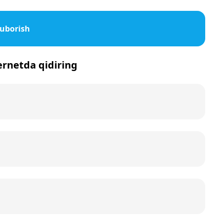
yuborish
ternetda qidiring