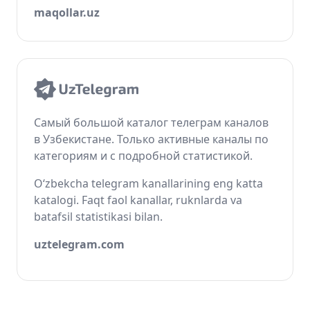
maqollar.uz
Самый большой каталог телеграм каналов
в Узбекистане. Только активные каналы по
категориям и с подробной статистикой.
O‘zbekcha telegram kanallarining eng katta
katalogi. Faqt faol kanallar, ruknlarda va
batafsil statistikasi bilan.
uztelegram.com