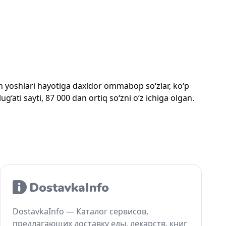
mon yoshlari hayotiga daxldor ommabop so‘zlar, ko‘p
‘ati sayti, 87 000 dan ortiq so‘zni o‘z ichiga olgan.
DostavkaInfo — Каталог сервисов,
предлагающих доставку еды, лекарств, книг