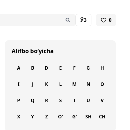
ЎЗ
0
Alifbo bo‘yicha
A
B
D
E
F
G
H
I
J
K
L
M
N
O
P
Q
R
S
T
U
V
X
Y
Z
O‘
G‘
SH
CH