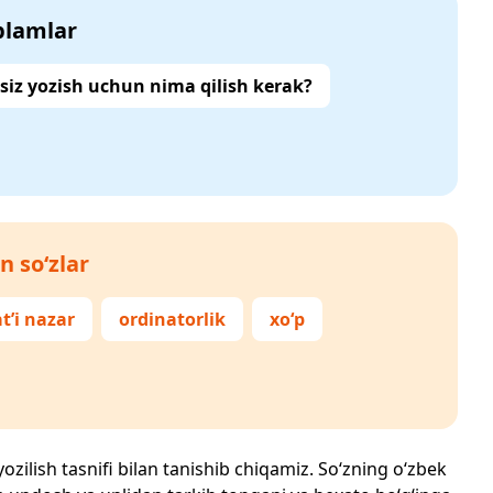
‘plamlar
siz yozish uchun nima qilish kerak?
n so‘zlar
t’i nazar
ordinatorlik
xo‘p
yozilish tasnifi bilan tanishib chiqamiz. So‘zning o‘zbek