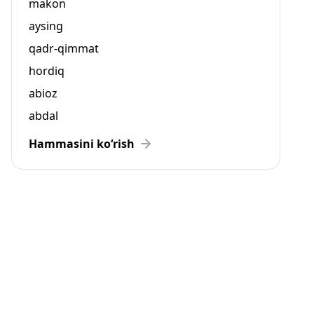
makon
aysing
qadr-qimmat
hordiq
abioz
abdal
Hammasini ko‘rish