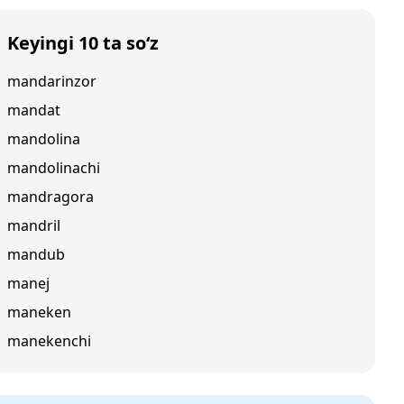
Keyingi 10 ta so‘z
mandarinzor
mandat
mandolina
mandolinachi
mandragora
mandril
mandub
manej
maneken
manekenchi