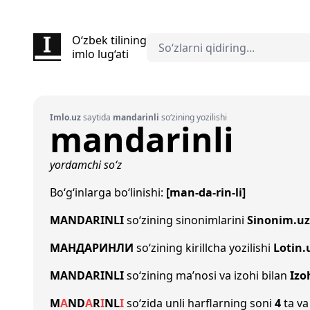
O‘zbek tilining
imlo lug‘ati
Imlo.uz
saytida
mandarinli
so‘zining yozilishi
mandarinli
yordamchi so‘z
Bo‘g‘inlarga bo‘linishi:
[man-da-rin-li]
MANDARINLI
so‘zining sinonimlarini
Sinonim.uz
МАНДАРИНЛИ
so‘zining kirillcha yozilishi
Lotin.
MANDARINLI
so‘zining ma’nosi va izohi bilan
Izo
M
A
N
D
A
R
I
N
L
I
so‘zida unli harflarning soni
4
ta va