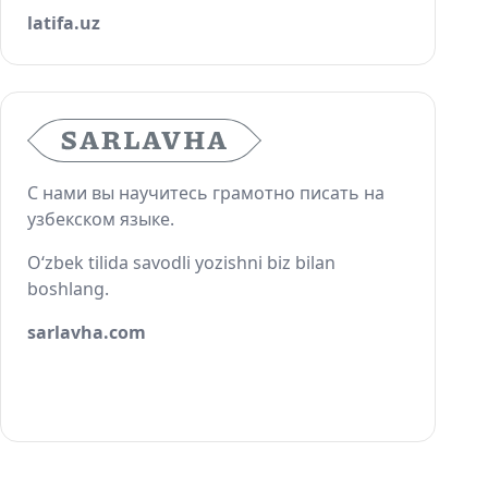
latifa.uz
С нами вы научитесь грамотно писать на
узбекском языке.
O‘zbek tilida savodli yozishni biz bilan
boshlang.
sarlavha.com