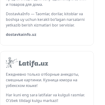
и товаров для дома.
DostavkaInfo — Taomlar, dorilar, kitoblar va
boshqa uy uchun kerakli bo‘lagan narsalarni
yetkazib berish xizmatlari bor servislar.
dostavkainfo.uz
Ежедневно только отборные анекдоты,
смешные картинки. Кузница юмора на
узбекском языке!
Har kuni eng sara latifalar va kulguli rasmlar.
O‘zbek tilidagi kulgu markazi!