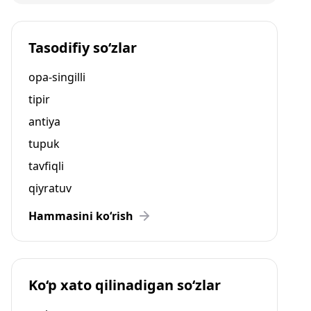
Tasodifiy so‘zlar
opa-singilli
tipir
antiya
tupuk
tavfiqli
qiyratuv
Hammasini ko‘rish
Ko‘p xato qilinadigan so‘zlar