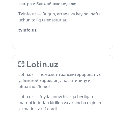
завтра и ближайшую неделю.
TVinfo.uz — Bugun, ertaga va keyingi hafta
uchun to‘liq teledasturlar.
tvinfo.uz
Lotin.uz — поможет транслитерировать с
узбекской кириллицы на латиницу и
обратно. Легко!
Lotin.uz — foydalanuvchilarga berilgan
matnni lotindan kirillga va aksincha o‘girish
xizmatini taklif etadi.