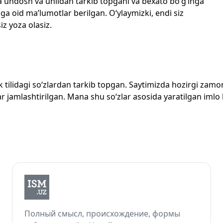
echta undosh va unlidan tarkib topgani va bexato bo‘g‘inga
ga oid ma’lumotlar berilgan. O‘ylaymizki, endi siz
iz yoza olasiz.
zbek tilidagi so‘zlardan tarkib topgan. Saytimizda hozirgi za
 jamlashtirilgan. Mana shu so‘zlar asosida yaratilgan imlo lug
Полный смысл, происхождение, формы