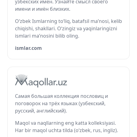
узбекских имён. Узнайте смысл своего
имени и имён близких.
O‘zbek Ismlarning to‘liq, batafsil ma’nosi, kelib
chiqishi, shakllari. O‘zingiz va yaqinlaringizni
ismlari ma’nosini bilib oling.
ismlar.com
Самая большая коллекция пословиц и
поговорок на трёх языках (узбекский,
русский, английский).
Maqol va naqllarning eng katta kolleksiyasi.
Har bir maqol uchta tilda (o‘zbek, rus, ingliz).