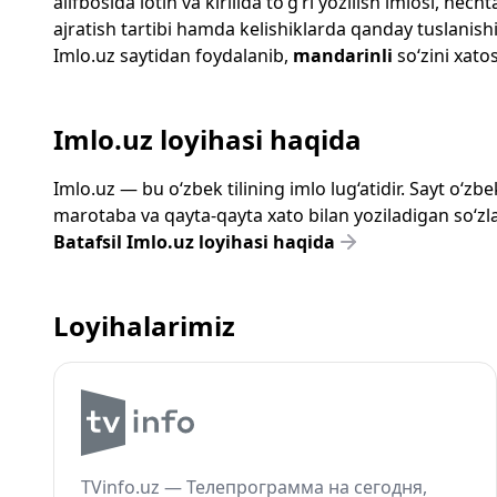
alifbosida lotin va kirillda to‘g‘ri yozilish imlosi, n
ajratish tartibi hamda kelishiklarda qanday tuslanishi
Imlo.uz
saytidan foydalanib,
mandarinli
so‘zini xatos
Imlo.uz loyihasi haqida
Imlo.uz — bu o‘zbek tilining imlo lug‘atidir. Sayt o‘
marotaba va qayta-qayta xato bilan yoziladigan so‘zlar
Batafsil Imlo.uz loyihasi haqida
Loyihalarimiz
TVinfo.uz — Телепрограмма на сегодня,