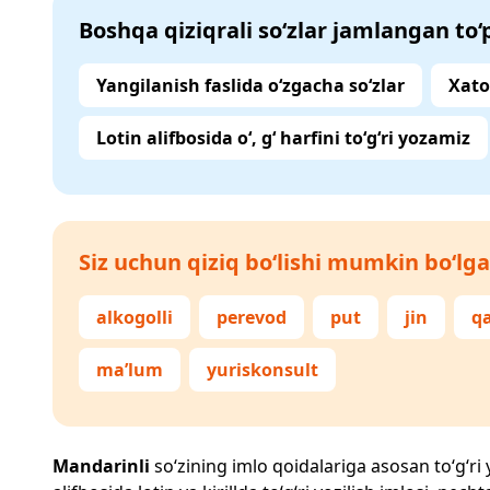
Boshqa qiziqrali so‘zlar jamlangan to
Yangilanish faslida o‘zgacha so‘zlar
Xato
Lotin alifbosida o‘, g‘ harfini to‘g‘ri yozamiz
Siz uchun qiziq bo‘lishi mumkin bo‘lga
alkogolli
perevod
put
jin
qa
ma’lum
yuriskonsult
Mandarinli
so‘zining imlo qoidalariga asosan to‘g‘ri 